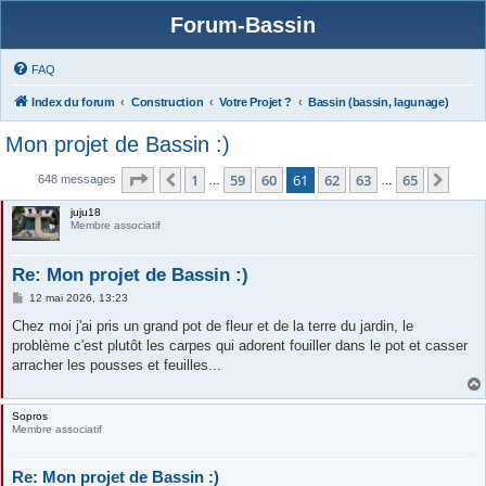
Forum-Bassin
FAQ
Index du forum
Construction
Votre Projet ?
Bassin (bassin, lagunage)
Mon projet de Bassin :)
Page
61
sur
65
1
59
60
61
62
63
65
Précédente
Suiv
648 messages
…
…
juju18
Membre associatif
Re: Mon projet de Bassin :)
M
12 mai 2026, 13:23
e
s
Chez moi j'ai pris un grand pot de fleur et de la terre du jardin, le
s
problème c'est plutôt les carpes qui adorent fouiller dans le pot et casser
a
g
arracher les pousses et feuilles...
e
Sopros
Membre associatif
Re: Mon projet de Bassin :)