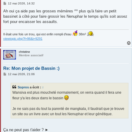
M
12 mai 2026, 14:32
e
s
Ah oui ça aide pas les grosses mémères ^^ plus qu'à faire un petit
s
bassinet à côté pour faire grossir les Nenuphar le temps qu'ils soit assez
a
g
fort pour encaisser les assaults.
e
Il était une fois un trou, qui est enfin rempli d'eau
38m³
viewtopic.php?f=96&t=9291
christine
Membre associatif
Re: Mon projet de Bassin :)
M
12 mai 2026, 21:06
e
s
s
Sopros
a écrit :
↑
a
g
Wansiva est plus moucheté normalement, on verra quand il fera une
e
fleur y'a les deux dans le bassin
Je ne sais pas du tout la parenté de mangkala, il faudrait que je trouve
un site ou un livre avec un tout les Nenuphar et leur génétique.
Ça ne peut pas t'aider ? ►