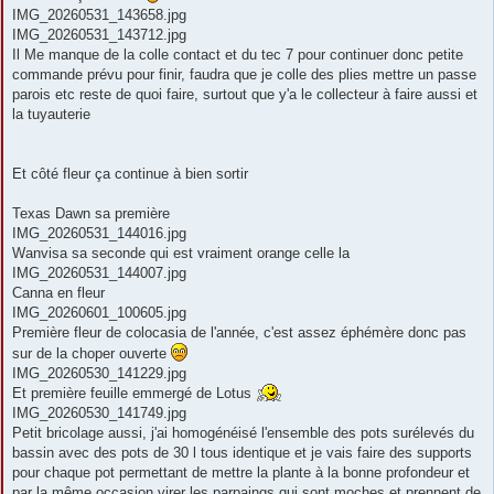
IMG_20260531_143658.jpg
IMG_20260531_143712.jpg
Il Me manque de la colle contact et du tec 7 pour continuer donc petite
commande prévu pour finir, faudra que je colle des plies mettre un passe
parois etc reste de quoi faire, surtout que y'a le collecteur à faire aussi et
la tuyauterie
Et côté fleur ça continue à bien sortir
Texas Dawn sa première
IMG_20260531_144016.jpg
Wanvisa sa seconde qui est vraiment orange celle la
IMG_20260531_144007.jpg
Canna en fleur
IMG_20260601_100605.jpg
Première fleur de colocasia de l'année, c'est assez éphémère donc pas
sur de la choper ouverte
IMG_20260530_141229.jpg
Et première feuille emmergé de Lotus
IMG_20260530_141749.jpg
Petit bricolage aussi, j'ai homogénéisé l'ensemble des pots surélevés du
bassin avec des pots de 30 l tous identique et je vais faire des supports
pour chaque pot permettant de mettre la plante à la bonne profondeur et
par la même occasion virer les parpaings qui sont moches et prennent de