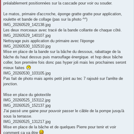
préalablement positionnées sur la cascade pour voir ou souder.
Le matos, primaire d'accroche, éponge gratte gratte pour application,
roulette et bande de collage (pas sur la photo ^^)
IMG_20260529_142138.jpg
Les deux morceaux avec tracé de la bande collante de chaque côté.
IMG_20260529_140107.jpg
Nettoyage puis application du primaire avec l'éponge
IMG_20260530_102510.jpg
Mise en place de la bande sur la bâche du dessous, rabattage de la
bâche du haut dessus puis marouflage énergique. et hop deux bâche
coller, bon première fois donc pas hyper joli mais les prochaines seront
mieux faites
IMG_20260530_103105.jpg
Pas fait de photo mais après petit joint au tec 7 rajouté sur l'arrête de
jonction.
Mise en place du géotextile
IMG_20260525_153112.jpg
IMG_20260525_152137.jpg
J'ai passé une gaine pour pouvoir passer le câble de la pompe jusqu'à
sous la terrasse.
IMG_20260525_131217.jpg
Mise en place de la bâche et de quelques Pierre pour tenir et voir
comment ça va être