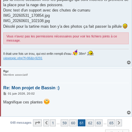
la place pour la nage des poissons.
Donc test d'un support avec des chutes de cumaru
IMG_20260531_170854.jpg
IMG_20260601_102108.jpg
Désolé pour la tartine mais bon y'a des photos ça fait passer la pillule
Vous n’avez pas les permissions nécessaires pour voir les fichiers joints à ce
message.
Il était une fois un trou, qui est enfin rempli d'eau
38m³
viewtopic.php?f=96&t=9291
Rgz
Membre associatif
Re: Mon projet de Bassin :)
M
01 juin 2026, 20:02
e
s
Magnifique ces plantes
s
a
g
e
Page
61
sur
65
1
59
60
61
62
63
65
Précédente
Suiv
648 messages
…
…