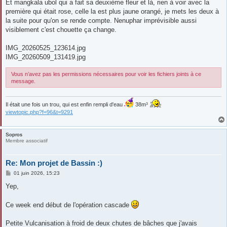
Et mangkala ubol qui a fait sa deuxième fleur et là, rien à voir avec la
première qui était rose, celle la est plus jaune orangé, je mets les deux à
la suite pour qu'on se rende compte. Nenuphar imprévisible aussi
visiblement c'est chouette ça change.
IMG_20260525_123614.jpg
IMG_20260509_131419.jpg
Vous n’avez pas les permissions nécessaires pour voir les fichiers joints à ce
message.
Il était une fois un trou, qui est enfin rempli d'eau
38m³
viewtopic.php?f=96&t=9291
Sopros
Membre associatif
Re: Mon projet de Bassin :)
M
01 juin 2026, 15:23
e
s
Yep,
s
a
g
Ce week end début de l'opération cascade
e
Petite Vulcanisation à froid de deux chutes de bâches que j'avais