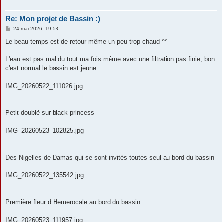
Re: Mon projet de Bassin :)
M
24 mai 2026, 19:58
e
s
Le beau temps est de retour même un peu trop chaud ^^
s
a
g
L'eau est pas mal du tout ma fois même avec une filtration pas finie, bon
e
c'est normal le bassin est jeune.
IMG_20260522_111026.jpg
Petit doublé sur black princess
IMG_20260523_102825.jpg
Des Nigelles de Damas qui se sont invités toutes seul au bord du bassin
IMG_20260522_135542.jpg
Première fleur d Hemerocale au bord du bassin
IMG_20260523_111957.jpg