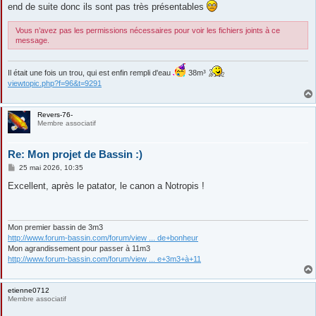
end de suite donc ils sont pas très présentables
Vous n’avez pas les permissions nécessaires pour voir les fichiers joints à ce
message.
Il était une fois un trou, qui est enfin rempli d'eau
38m³
viewtopic.php?f=96&t=9291
Revers-76-
Membre associatif
Re: Mon projet de Bassin :)
M
25 mai 2026, 10:35
e
s
Excellent, après le patator, le canon a Notropis !
s
a
g
e
Mon premier bassin de 3m3
http://www.forum-bassin.com/forum/view ... de+bonheur
Mon agrandissement pour passer à 11m3
http://www.forum-bassin.com/forum/view ... e+3m3+à+11
etienne0712
Membre associatif