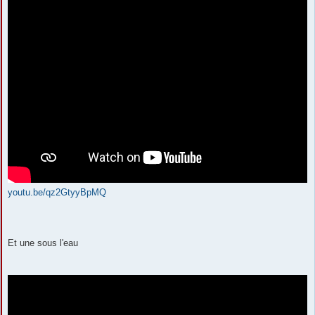
youtu.be/qz2GtyyBpMQ
Et une sous l'eau