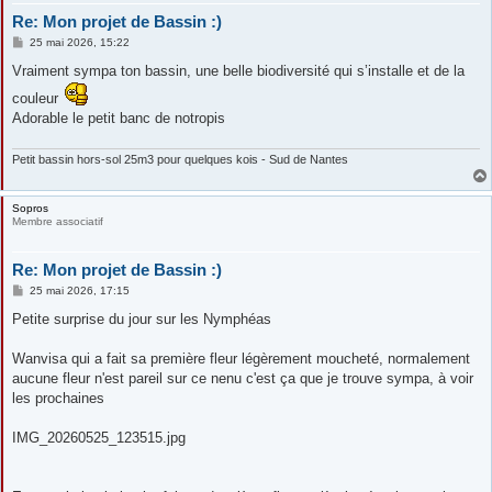
Re: Mon projet de Bassin :)
M
25 mai 2026, 15:22
e
s
Vraiment sympa ton bassin, une belle biodiversité qui s’installe et de la
s
a
couleur
g
Adorable le petit banc de notropis
e
Petit bassin hors-sol 25m3 pour quelques kois - Sud de Nantes
Sopros
Membre associatif
Re: Mon projet de Bassin :)
M
25 mai 2026, 17:15
e
s
Petite surprise du jour sur les Nymphéas
s
a
g
Wanvisa qui a fait sa première fleur légèrement moucheté, normalement
e
aucune fleur n'est pareil sur ce nenu c'est ça que je trouve sympa, à voir
les prochaines
IMG_20260525_123515.jpg