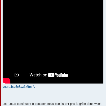
youtu.be/5eBwt3Mfm-A
Les Lotus continuent à pousser, mais bon ils ont pris la grêle deux week