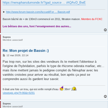
https://nenupharsdumonde.fr/?gad_source ... iAQAvD_BwE
►
http://www.forum-bassin.com/Accueil/For ... Bassin.pdf
Bassin bâché de + de 130m3 commencé en 2011, filtration maison.
Membre du FCKC
....
Les bétises des uns, font l'enseignement des autres...
Sopros
Membre associatif
Re: Mon projet de Bassin :)
M
12 mai 2026, 22:14
e
s
Pas trop non, sur les sites des vendeurs ils te mettent l'obtenteur à
s
l'origine de l'hybridation, parfois le type de rhizome odorata marliac, etc...
a
g
mais ilsne mettent jamais le pedigree complet du Nénuphar avec les
e
variétés croisées pour arriver au résultat, bon après ça peut se
comprendre aussi ils gardent leur savoir.
Il était une fois un trou, qui est enfin rempli d'eau
38m³
viewtopic.php?f=96&t=9291
Sopros
Membre associatif