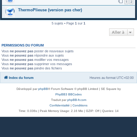
1
2
ThermoPlieuse (version pas cher)
5 sujets • Page
1
sur
1
Aller à
PERMISSIONS DU FORUM
Vous
ne pouvez pas
poster de nouveaux sujets
Vous
ne pouvez pas
répondre aux sujets
Vous
ne pouvez pas
modifier vos messages
Vous
ne pouvez pas
supprimer vos messages
Vous
ne pouvez pas
joindre des fichiers
Index du forum
Heures au format
UTC+02:00
Développé par
phpBB
® Forum Software © phpBB Limited | SE Square by
PhpBB3 BBCodes
Traduit par
phpBB-fr.com
Confidentialité
|
Conditions
Time: 0.036s
| Peak Memory Usage: 2.16 Mio | GZIP: Off |
Queries: 14