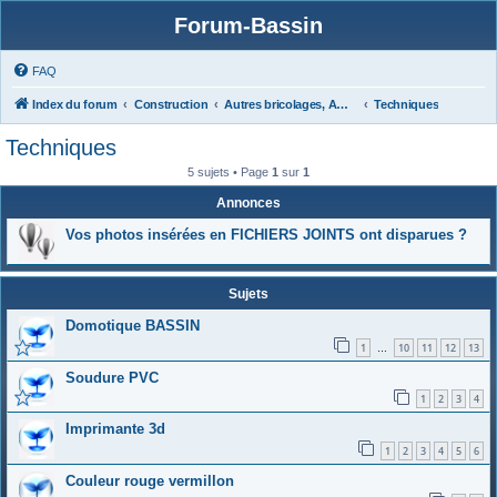
Forum-Bassin
FAQ
Index du forum
Construction
Autres bricolages, Aménagements Jardins
Techniques
Techniques
5 sujets • Page
1
sur
1
Annonces
Vos photos insérées en FICHIERS JOINTS ont disparues ?
Sujets
Domotique BASSIN
1
10
11
12
13
…
Soudure PVC
1
2
3
4
Imprimante 3d
1
2
3
4
5
6
Couleur rouge vermillon