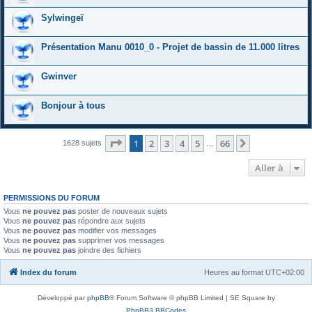
Sylwingeï
Présentation Manu 0010_0 - Projet de bassin de 11.000 litres
Gwinver
Bonjour à tous
Page
1
sur
66
1
2
3
4
5
66
Suivante
1628 sujets
…
Aller à
PERMISSIONS DU FORUM
Vous
ne pouvez pas
poster de nouveaux sujets
Vous
ne pouvez pas
répondre aux sujets
Vous
ne pouvez pas
modifier vos messages
Vous
ne pouvez pas
supprimer vos messages
Vous
ne pouvez pas
joindre des fichiers
Index du forum
Heures au format
UTC+02:00
Développé par
phpBB
® Forum Software © phpBB Limited | SE Square by
PhpBB3 BBCodes