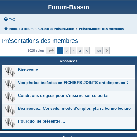
Forum-Bassin
FAQ
Index du forum
Charte et Présentation
Présentations des membres
Présentations des membres
Page
1
sur
66
1
2
3
4
5
66
Suivante
1628 sujets
…
Annonces
Bienvenue
Vos photos insérées en FICHIERS JOINTS ont disparues ?
Conditions exigées pour s’inscrire sur ce portail
Bienvenue... Conseils, mode d'emploi, plan ..bonne lecture
Pourquoi se présenter ...