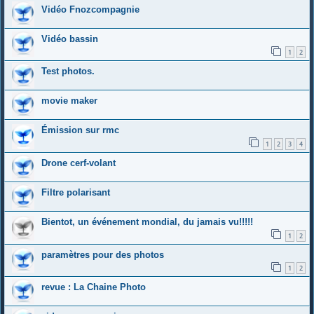
Vidéo Fnozcompagnie
Vidéo bassin
1
2
Test photos.
movie maker
Émission sur rmc
1
2
3
4
Drone cerf-volant
Filtre polarisant
Bientot, un événement mondial, du jamais vu!!!!!
1
2
paramètres pour des photos
1
2
revue : La Chaine Photo