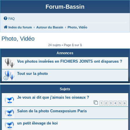
Forum-Bassin
FAQ
Index du forum
Autour du Bassin
Photo, Vidéo
Photo, Vidéo
24 sujets • Page
1
sur
1
Annonces
Vos photos insérées en FICHIERS JOINTS ont disparues ?
Tout sur la photo
Sujets
Je vous ai dit que j'aimais les oiseaux ?
1
2
3
4
5
6
Salon de la photo Comexposium Paris
un petit élevage de koi