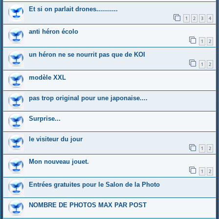
Et si on parlait drones...........
1
2
3
4
anti héron écolo
1
2
un héron ne se nourrit pas que de KOI
1
2
modèle XXL
pas trop original pour une japonaise....
Surprise...
le visiteur du jour
1
2
Mon nouveau jouet.
1
2
Entrées gratuites pour le Salon de la Photo
NOMBRE DE PHOTOS MAX PAR POST