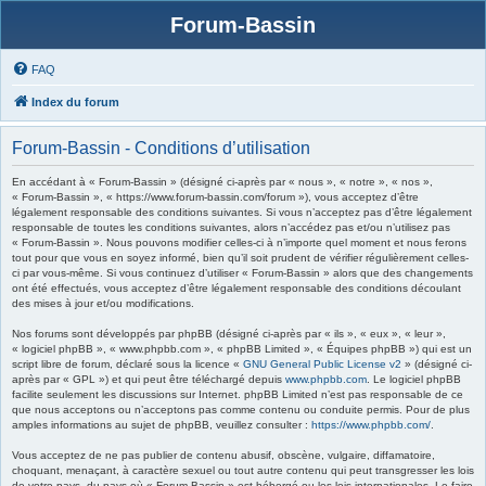
Forum-Bassin
FAQ
Index du forum
Forum-Bassin - Conditions d’utilisation
En accédant à « Forum-Bassin » (désigné ci-après par « nous », « notre », « nos »,
« Forum-Bassin », « https://www.forum-bassin.com/forum »), vous acceptez d’être
légalement responsable des conditions suivantes. Si vous n’acceptez pas d’être légalement
responsable de toutes les conditions suivantes, alors n’accédez pas et/ou n’utilisez pas
« Forum-Bassin ». Nous pouvons modifier celles-ci à n’importe quel moment et nous ferons
tout pour que vous en soyez informé, bien qu’il soit prudent de vérifier régulièrement celles-
ci par vous-même. Si vous continuez d’utiliser « Forum-Bassin » alors que des changements
ont été effectués, vous acceptez d’être légalement responsable des conditions découlant
des mises à jour et/ou modifications.
Nos forums sont développés par phpBB (désigné ci-après par « ils », « eux », « leur »,
« logiciel phpBB », « www.phpbb.com », « phpBB Limited », « Équipes phpBB ») qui est un
script libre de forum, déclaré sous la licence «
GNU General Public License v2
» (désigné ci-
après par « GPL ») et qui peut être téléchargé depuis
www.phpbb.com
. Le logiciel phpBB
facilite seulement les discussions sur Internet. phpBB Limited n’est pas responsable de ce
que nous acceptons ou n’acceptons pas comme contenu ou conduite permis. Pour de plus
amples informations au sujet de phpBB, veuillez consulter :
https://www.phpbb.com/
.
Vous acceptez de ne pas publier de contenu abusif, obscène, vulgaire, diffamatoire,
choquant, menaçant, à caractère sexuel ou tout autre contenu qui peut transgresser les lois
de votre pays, du pays où « Forum-Bassin » est hébergé ou les lois internationales. Le faire