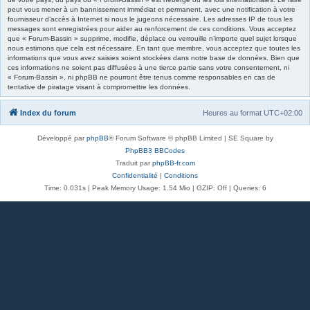
peut vous mener à un bannissement immédiat et permanent, avec une notification à votre
fournisseur d’accès à Internet si nous le jugeons nécessaire. Les adresses IP de tous les
messages sont enregistrées pour aider au renforcement de ces conditions. Vous acceptez
que « Forum-Bassin » supprime, modifie, déplace ou verrouille n’importe quel sujet lorsque
nous estimons que cela est nécessaire. En tant que membre, vous acceptez que toutes les
informations que vous avez saisies soient stockées dans notre base de données. Bien que
ces informations ne soient pas diffusées à une tierce partie sans votre consentement, ni
« Forum-Bassin », ni phpBB ne pourront être tenus comme responsables en cas de
tentative de piratage visant à compromettre les données.
Index du forum
Heures au format
UTC+02:00
Développé par
phpBB
® Forum Software © phpBB Limited | SE Square by
PhpBB3 BBCodes
Traduit par
phpBB-fr.com
Confidentialité
|
Conditions
Time: 0.031s
| Peak Memory Usage: 1.54 Mio | GZIP: Off |
Queries: 6