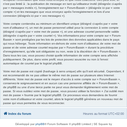
n’est pas limité à : la publication de message en tant qu’utilisateur invité (désignée ci-après
par « messages invités »), l’enregistrement sur « Forum-Bassin » (désignée ici par « votre
compte ») et les messages que vous envoyez après l’enregistrement et lors d’une
connexion (désignés ici par « vos messages »).
Votre compte contiendra au minimum un identifiant unique (désigné ci-après par « votre
nom d’utilisateur »), un mot de passe personnel utilisé pour la connexion à votre compte
(désigné ci-après par « votre mot de passe »), et une adresse courriel personnelle valide
(désignée ci-après par « votre courriel »). Vos informations pour votre compte sur « Forum-
Bassin » sont protégées par les lois de protection des données applicables dans le pays
qui nous héberge. Toute information en-dehors de votre nom d’utilisateur, de votre mot de
passe et de votre adresse courriel requise par « Forum-Bassin » durant la procédure
d’enregistrement, qu’elle soit obligatoire ou non, reste à la discrétion de « Forum-Bassin ».
Dans tous les cas, vous pouvez choisir quelle information de votre compte sera affichée
publiquement. De plus, dans votre profil, vous pouvez souscrire ou non à l’envoi
automatique de courriel par le logiciel phpBB.
Votre mot de passe est crypté (hashage à sens unique) afin qu’il soit sécurisé. Cependant, il
est recommandé de ne pas utiliser le même mot de passe sur plusieurs sites Internet
différents. Votre mot de passe est le moyen d’accès à votre compte sur « Forum-Bassin »,
conservez-le soigneusement et en aucun cas une personne affiliée de « Forum-Bassin »,
de phpBB ou une d’une tierce partie ne peut vous demander légitimement votre mot de
passe. Si vous oubliez votre mot de passe, vous pouvez utiliser la fonction « J’ai oublié mon
mot de passe » fournie par le logiciel phpBB. Ce processus vous demandera de fournir
votre nom d’utilisateur et votre courriel, alors le logiciel phpBB générera un nouveau mot de
passe qui vous permettra de vous reconnecter.
Index du forum
Heures au format
UTC+02:00
Développé par
phpBB
® Forum Software © phpBB Limited | SE Square by