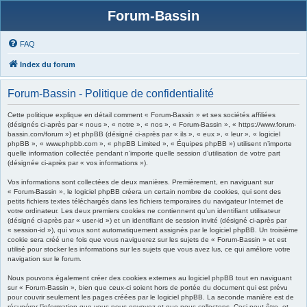
Forum-Bassin
FAQ
Index du forum
Forum-Bassin - Politique de confidentialité
Cette politique explique en détail comment « Forum-Bassin » et ses sociétés affiliées
(désignés ci-après par « nous », « notre », « nos », « Forum-Bassin », « https://www.forum-
bassin.com/forum ») et phpBB (désigné ci-après par « ils », « eux », « leur », « logiciel
phpBB », « www.phpbb.com », « phpBB Limited », « Équipes phpBB ») utilisent n’importe
quelle information collectée pendant n’importe quelle session d’utilisation de votre part
(désignée ci-après par « vos informations »).
Vos informations sont collectées de deux manières. Premièrement, en naviguant sur
« Forum-Bassin », le logiciel phpBB créera un certain nombre de cookies, qui sont des
petits fichiers textes téléchargés dans les fichiers temporaires du navigateur Internet de
votre ordinateur. Les deux premiers cookies ne contiennent qu’un identifiant utilisateur
(désigné ci-après par « user-id ») et un identifiant de session invité (désigné ci-après par
« session-id »), qui vous sont automatiquement assignés par le logiciel phpBB. Un troisième
cookie sera créé une fois que vous naviguerez sur les sujets de « Forum-Bassin » et est
utilisé pour stocker les informations sur les sujets que vous avez lus, ce qui améliore votre
navigation sur le forum.
Nous pouvons également créer des cookies externes au logiciel phpBB tout en naviguant
sur « Forum-Bassin », bien que ceux-ci soient hors de portée du document qui est prévu
pour couvrir seulement les pages créées par le logiciel phpBB. La seconde manière est de
récupérer l’information que vous nous envoyez et que nous collectons. Ceci peut être, et