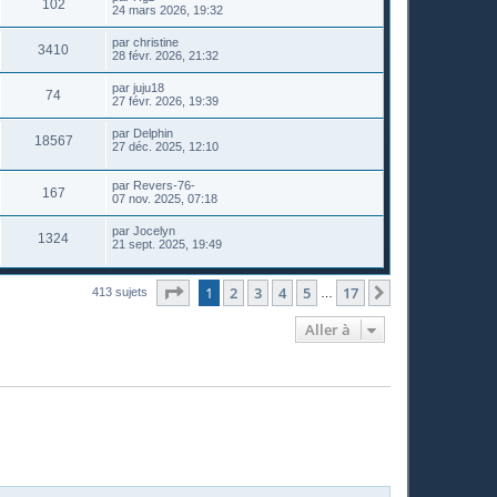
102
24 mars 2026, 19:32
par
christine
3410
28 févr. 2026, 21:32
par
juju18
74
27 févr. 2026, 19:39
par
Delphin
18567
27 déc. 2025, 12:10
par
Revers-76-
167
07 nov. 2025, 07:18
par
Jocelyn
1324
21 sept. 2025, 19:49
Page
1
sur
17
1
2
3
4
5
17
Suivante
413 sujets
…
Aller à