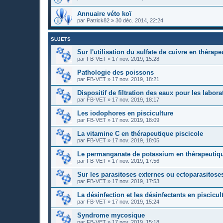
Annuaire véto koï
par
Patrick82
»
30 déc. 2014, 22:24
SUJETS
Sur l'utilisation du sulfate de cuivre en thérap
par
FB-VET
»
17 nov. 2019, 15:28
Pathologie des poissons
par
FB-VET
»
17 nov. 2019, 18:21
Dispositif de filtration des eaux pour les labora
par
FB-VET
»
17 nov. 2019, 18:17
Les iodophores en pisciculture
par
FB-VET
»
17 nov. 2019, 18:09
La vitamine C en thérapeutique piscicole
par
FB-VET
»
17 nov. 2019, 18:05
Le permanganate de potassium en thérapeutiqu
par
FB-VET
»
17 nov. 2019, 17:56
Sur les parasitoses externes ou ectoparasitose
par
FB-VET
»
17 nov. 2019, 17:53
La désinfection et les désinfectants en piscicul
par
FB-VET
»
17 nov. 2019, 15:24
Syndrome mycosique
par
FB-VET
»
17 nov. 2019, 15:18