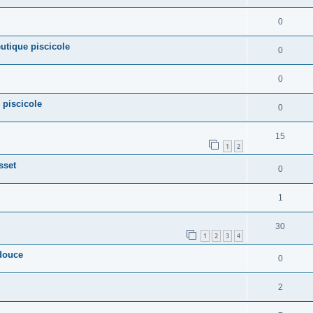
0
eutique piscicole
0
0
 piscicole
0
15
1
2
sset
0
1
30
1
2
3
4
 douce
0
2