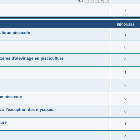
1
2
3
4
5
7
RÉPONSES
eutique piscicole
2
0
toires d'alevinage en pisciculture.
0
1
0
e piscicole
0
s à l'exception des mycoses
0
ture
1
0