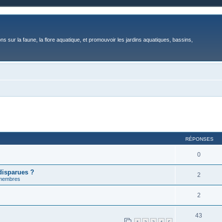
ons sur la faune, la flore aquatique, et promouvoir les jardins aquatiques, bassins,
RÉPONSES
0
disparues ?
2
 membres
2
43