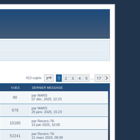
Page
1
sur
17
1
2
3
4
5
17
Suivante
413 sujets
…
VUES
DERNIER MESSAGE
par
MARS
90
07 déc. 2025, 22:23
par
MARS
679
25 janv. 2026, 15:23
par
Revers-76-
10185
15 juin 2025, 10:05
par
Revers-76-
52241
21 mars 2024, 08:08