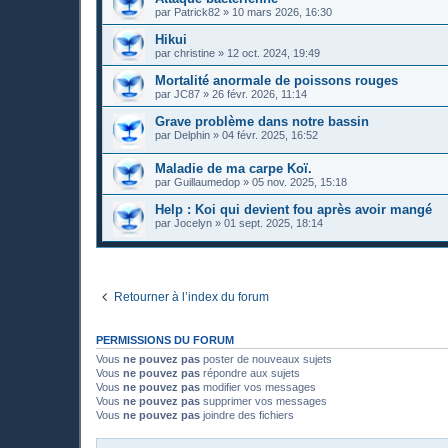
par
Patrick82
»
10 mars 2026, 16:30
Hikui
par
christine
»
12 oct. 2024, 19:49
Mortalité anormale de poissons rouges
par
JC87
»
26 févr. 2026, 11:14
Grave problème dans notre bassin
par
Delphin
»
04 févr. 2025, 16:52
Maladie de ma carpe Koï.
par
Guillaumedop
»
05 nov. 2025, 15:18
Help : Koi qui devient fou après avoir mangé
par
Jocelyn
»
01 sept. 2025, 18:14
Retourner à l’index du forum
PERMISSIONS DU FORUM
Vous
ne pouvez pas
poster de nouveaux sujets
Vous
ne pouvez pas
répondre aux sujets
Vous
ne pouvez pas
modifier vos messages
Vous
ne pouvez pas
supprimer vos messages
Vous
ne pouvez pas
joindre des fichiers