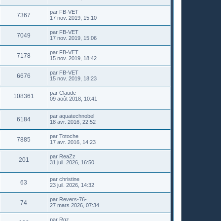
par
FB-VET
7367
17 nov. 2019, 15:10
par
FB-VET
7049
17 nov. 2019, 15:06
par
FB-VET
7178
15 nov. 2019, 18:42
par
FB-VET
6676
15 nov. 2019, 18:23
par
Claude
108361
09 août 2018, 10:41
par
aquatechnobel
6184
18 avr. 2016, 22:52
par
Totoche
7885
17 avr. 2016, 14:23
par
ReaZz
201
31 juil. 2026, 16:50
par
christine
63
23 juil. 2026, 14:32
par
Revers-76-
74
27 mars 2026, 07:34
par
Rgz