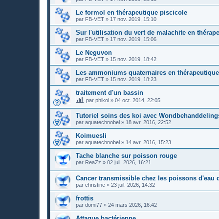
Le formol en thérapeutique piscicole
par
FB-VET
»
17 nov. 2019, 15:10
Sur l'utilisation du vert de malachite en thérap
par
FB-VET
»
17 nov. 2019, 15:06
Le Neguvon
par
FB-VET
»
15 nov. 2019, 18:42
Les ammoniums quaternaires en thérapeutique
par
FB-VET
»
15 nov. 2019, 18:23
traitement d'un bassin
par
phikoi
»
04 oct. 2014, 22:05
Tutoriel soins des koi avec Wondbehanddeling
par
aquatechnobel
»
18 avr. 2016, 22:52
Koimuesli
par
aquatechnobel
»
14 avr. 2016, 15:23
Tache blanche sur poisson rouge
par
ReaZz
»
02 juil. 2026, 16:21
Cancer transmissible chez les poissons d'eau
par
christine
»
23 juil. 2026, 14:32
frottis
par
domi77
»
24 mars 2026, 16:42
Attaque bactérienne