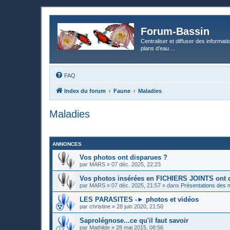
Forum-Bassin
Centraliser et diffuser des informati
plans d’eau....
FAQ
Index du forum
Faune
Maladies
Maladies
ANNONCES
Vos photos ont disparues ?
par
MARS
»
07 déc. 2025, 22:23
Vos photos insérées en FICHIERS JOINTS ont 
par
MARS
»
07 déc. 2025, 21:57
» dans
Présentations des
LES PARASITES -► photos et vidéos
par
christine
»
28 juin 2020, 21:50
Saprolégnose...ce qu'il faut savoir
par
Mathilde
»
28 mai 2015, 08:56