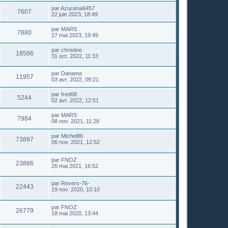
par
Azucena6457
7607
22 juin 2023, 18:49
par
MARS
7880
27 mai 2023, 19:49
par
christine
18586
31 oct. 2022, 11:33
par
Danama
11957
03 avr. 2022, 09:21
par
fred68
5244
02 avr. 2022, 12:51
par
MARS
7984
08 nov. 2021, 11:28
par
Michel86
73897
06 nov. 2021, 12:52
par
FNOZ
23886
26 mai 2021, 16:52
par
Revers-76-
22443
19 nov. 2020, 10:10
par
FNOZ
26779
18 mai 2020, 13:44