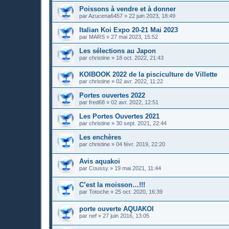
Poissons à vendre et à donner
par
Azucena6457
»
22 juin 2023, 18:49
Italian Koi Expo 20-21 Mai 2023
par
MARS
»
27 mai 2023, 15:52
Les sélections au Japon
par
christine
»
18 oct. 2022, 21:43
KOIBOOK 2022 de la pisciculture de Villette
par
christine
»
02 avr. 2022, 11:22
Portes ouvertes 2022
par
fred68
»
02 avr. 2022, 12:51
Les Portes Ouvertes 2021
par
christine
»
30 sept. 2021, 22:44
Les enchères
par
christine
»
04 févr. 2019, 22:20
Avis aquakoi
par
Coussy
»
19 mai 2021, 11:44
C’est la moisson…!!!
par
Totoche
»
25 oct. 2020, 16:39
porte ouverte AQUAKOI
par
nef
»
27 juin 2016, 13:05