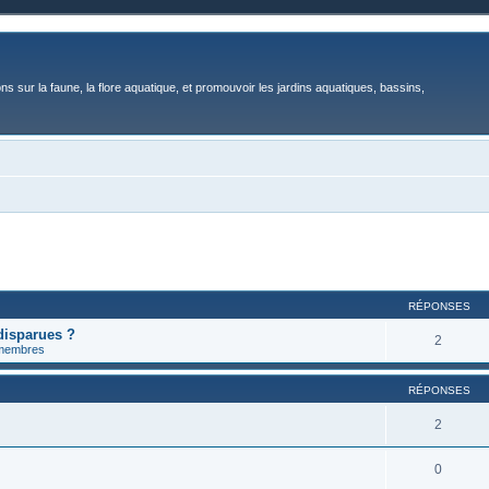
ons sur la faune, la flore aquatique, et promouvoir les jardins aquatiques, bassins,
RÉPONSES
disparues ?
2
 membres
RÉPONSES
2
0