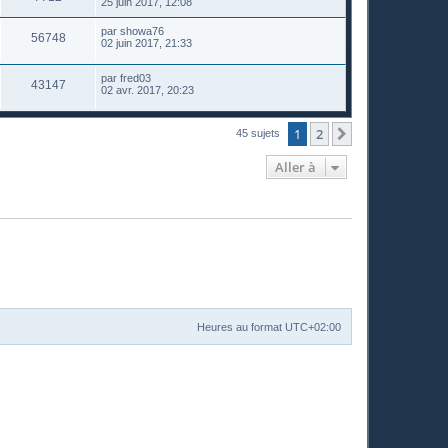
25 juin 2017, 12:08
par
showa76
56748
02 juin 2017, 21:33
par
fred03
43147
02 avr. 2017, 20:23
1
2
Suivante
45 sujets
Aller à
Heures au format
UTC+02:00