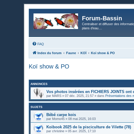
Forum-Bassin
Centraliser et diffuser des informati
plans d’eau....
FAQ
Index du forum
Faune
KOÏ
Koï show & PO
Koï show & PO
ANNONCES
Vos photos insérées en FICHIERS JOINTS ont 
par
MARS
»
07 déc. 2025, 21:57
» dans
Présentations des
SUJETS
Bébé carpe kois
par
Momo45
»
08 mai 2025, 16:03
Koibook 2025 de la pisciculture de Vilette (78)
par
christine
»
05 avr. 2025, 17:10