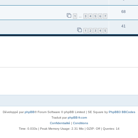
68
1
3
4
5
6
7
…
41
1
2
3
4
5
Développé par
phpBB
® Forum Software © phpBB Limited | SE Square by
PhpBB3 BBCodes
Traduit par
phpBB-fr.com
Confidentialité
|
Conditions
Time: 0.033s
| Peak Memory Usage: 2.31 Mio | GZIP: Off |
Queries: 14