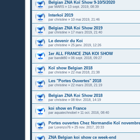
Belgian ZNA Koï Show 9-10/5/2020
par
MARS
»
13 sept. 2019, 08:39
Interkoï 2019
par
christine
»
10 mai 2019, 21:46
Belgian ZNA Koi Show 2019
par
christine
»
17 mars 2019, 21:40
Le devenir du Koi
par
christine
»
25 janv. 2019, 12:26
1er ALL FRANCE ZNA KOI SHOW
par
bandit80
»
06 sept. 2018, 09:27
Koï show Belgian 2018
par
christine
»
22 mai 2018, 21:38
Les "Portes Ouvertes" 2018
par
christine
»
22 mars 2018, 21:19
Belgian ZNA Koi Show 2018
par
christine
»
08 févr. 2018, 14:19
koi show en France
par
aquatechnobel
»
11 oct. 2016, 08:40
Portes ouvertes Chez Normandie Koï novembre
par
Lorenzo76
»
25 nov. 2017, 20:33
ZNA Belgian koi show ce week-end