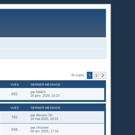
1
2
Suivante
45 sujets
VUES
DERNIER MESSAGE
par
MARS
682
25 janv. 2026, 15:23
VUES
DERNIER MESSAGE
par
Revers-76-
762
10 mai 2025, 10:22
par
christine
566
05 avr. 2025, 17:10