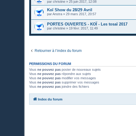
par
christine
»
25 juin 2017, 12:08
Koï Show du 28/29 Avril
par
Anstra
»
29 mars 2017, 20:57
PORTES OUVERTES - KOÏ - Les tosaï 2017
par
christine
»
19 févr. 2017, 11:49
Retourner à l’index du forum
PERMISSIONS DU FORUM
Vous
ne pouvez pas
poster de nouveaux sujets
Vous
ne pouvez pas
répondre aux sujets
Vous
ne pouvez pas
modifier vos messages
Vous
ne pouvez pas
supprimer vos messages
Vous
ne pouvez pas
joindre des fichiers
Index du forum