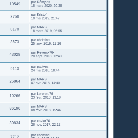
par
Rémy.ds
10549
18 mars 2020, 20:38
par
Kristof
8758
10 mai 2019, 21:47
par
MARS
8170
18 mars 2019, 06:55
par
christine
8673
25 janv. 2019, 12:26
par
Revers-76-
43028
20 sept. 2018, 12:49
par
papives
9113
24 mai 2018, 18:44
par
MARS
26864
07 avr. 2018, 14:40
par
Lorenzo76
10266
23 févr. 2018, 13:18
par
MARS
86196
08 févr. 2018, 15:44
par
xavier76
30834
28 nov. 2017, 22:12
par
christine
7712