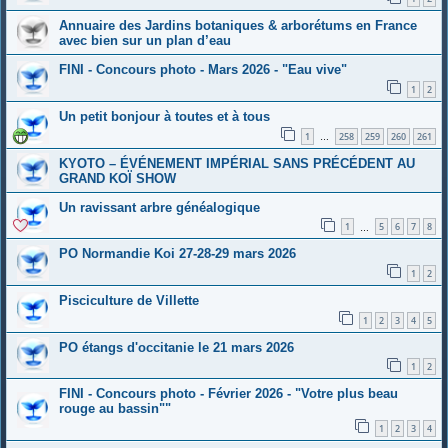
Annuaire des Jardins botaniques & arborétums en France
avec bien sur un plan d’eau
FINI - Concours photo - Mars 2026 - "Eau vive"
1
2
Un petit bonjour à toutes et à tous
1
258
259
260
261
…
KYOTO – ÉVÉNEMENT IMPÉRIAL SANS PRÉCÉDENT AU
GRAND KOÏ SHOW
Un ravissant arbre généalogique
1
5
6
7
8
…
PO Normandie Koi 27-28-29 mars 2026
1
2
Pisciculture de Villette
1
2
3
4
5
PO étangs d'occitanie le 21 mars 2026
1
2
FINI - Concours photo - Février 2026 - "Votre plus beau
rouge au bassin""
1
2
3
4