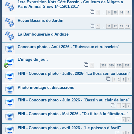
1ere Exposition Koïs Côté Bassin - Couleurs de Niigata a
Paris Animal Show 14-15/01/2017
1
14
15
16
17
…
Revue Bassins de Jardin
1
11
12
13
14
…
La Bambouseraie d'Anduze
Concours photo - Août 2026 - "Ruisseaux et ruisselets"
L'image du jour.
1
328
329
330
331
…
FINI - Concours photo - Juillet 2026- "La floraison au bassin"
1
2
3
4
Photo montage et discussions
FINI - Concours photo - Juin 2026 - "Bassin au clair de lune"
1
2
3
FINI - Concours photo - Mai 2026 - "Du filtre à la filtration..."
1
2
FINI - Concours photo - avril 2026 - "Le poisson d'Avril"
1
2