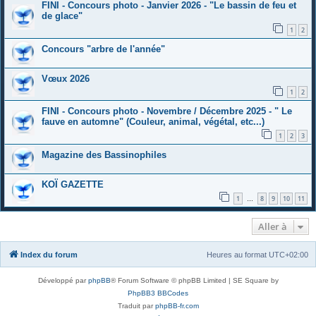
FINI - Concours photo - Janvier 2026 - "Le bassin de feu et
de glace"
1
2
Concours "arbre de l'année"
Vœux 2026
1
2
FINI - Concours photo - Novembre / Décembre 2025 - " Le
fauve en automne" (Couleur, animal, végétal, etc...)
1
2
3
Magazine des Bassinophiles
KOÏ GAZETTE
1
8
9
10
11
…
Aller à
Index du forum
Heures au format
UTC+02:00
Développé par
phpBB
® Forum Software © phpBB Limited | SE Square by
PhpBB3 BBCodes
Traduit par
phpBB-fr.com