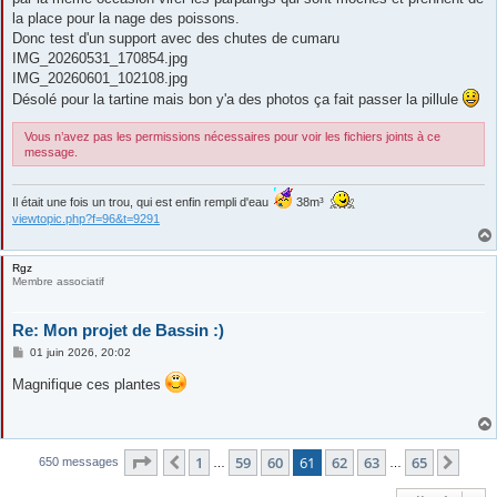
la place pour la nage des poissons.
Donc test d'un support avec des chutes de cumaru
IMG_20260531_170854.jpg
IMG_20260601_102108.jpg
Désolé pour la tartine mais bon y'a des photos ça fait passer la pillule
Vous n’avez pas les permissions nécessaires pour voir les fichiers joints à ce
message.
Il était une fois un trou, qui est enfin rempli d'eau
38m³
viewtopic.php?f=96&t=9291
Rgz
Membre associatif
Re: Mon projet de Bassin :)
M
01 juin 2026, 20:02
e
s
Magnifique ces plantes
s
a
g
e
Page
61
sur
65
1
59
60
61
62
63
65
Précédente
Suiv
650 messages
…
…