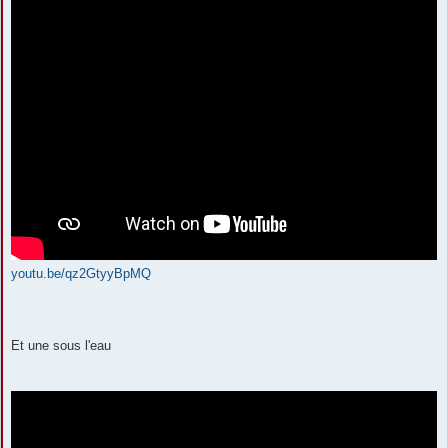
youtu.be/qz2GtyyBpMQ
Et une sous l'eau