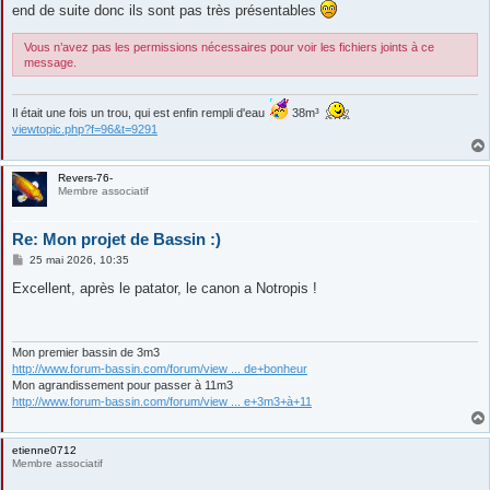
end de suite donc ils sont pas très présentables
Vous n’avez pas les permissions nécessaires pour voir les fichiers joints à ce
message.
Il était une fois un trou, qui est enfin rempli d'eau
38m³
viewtopic.php?f=96&t=9291
Revers-76-
Membre associatif
Re: Mon projet de Bassin :)
M
25 mai 2026, 10:35
e
s
Excellent, après le patator, le canon a Notropis !
s
a
g
e
Mon premier bassin de 3m3
http://www.forum-bassin.com/forum/view ... de+bonheur
Mon agrandissement pour passer à 11m3
http://www.forum-bassin.com/forum/view ... e+3m3+à+11
etienne0712
Membre associatif