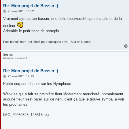
Re: Mon projet de Bassin :)
M
25 mai 2026, 15:22
e
s
Vraiment sympa ton bassin, une belle biodiversité qui s’installe et de la
s
a
couleur
g
Adorable le petit banc de notropis
e
Petit bassin hors-sol 25m3 pour quelques kois - Sud de Nantes
Sopros
Membre associatif
Re: Mon projet de Bassin :)
M
25 mai 2026, 17:15
e
s
Petite surprise du jour sur les Nymphéas
s
a
g
Wanvisa qui a fait sa première fleur légèrement moucheté, normalement
e
aucune fleur n'est pareil sur ce nenu c'est ça que je trouve sympa, à voir
les prochaines
IMG_20260525_123515.jpg