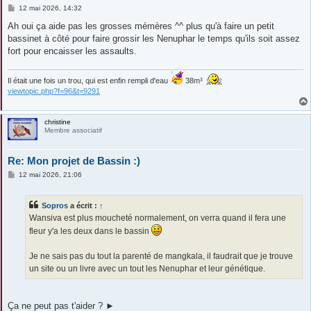
M
12 mai 2026, 14:32
e
s
Ah oui ça aide pas les grosses mémères ^^ plus qu'à faire un petit
s
bassinet à côté pour faire grossir les Nenuphar le temps qu'ils soit assez
a
g
fort pour encaisser les assaults.
e
Il était une fois un trou, qui est enfin rempli d'eau
38m³
viewtopic.php?f=96&t=9291
christine
Membre associatif
Re: Mon projet de Bassin :)
M
12 mai 2026, 21:06
e
s
s
Sopros
a écrit :
↑
a
g
Wansiva est plus moucheté normalement, on verra quand il fera une
e
fleur y'a les deux dans le bassin
Je ne sais pas du tout la parenté de mangkala, il faudrait que je trouve
un site ou un livre avec un tout les Nenuphar et leur génétique.
Ça ne peut pas t'aider ? ►