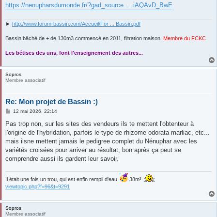
https://nenupharsdumonde.fr/?gad_source ... iAQAvD_BwE
►
http://www.forum-bassin.com/Accueil/For ... Bassin.pdf
Bassin bâché de + de 130m3 commencé en 2011, filtration maison.
Membre du FCKC
....
Les bétises des uns, font l'enseignement des autres...
Sopros
Membre associatif
Re: Mon projet de Bassin :)
M
12 mai 2026, 22:14
e
s
Pas trop non, sur les sites des vendeurs ils te mettent l'obtenteur à
s
l'origine de l'hybridation, parfois le type de rhizome odorata marliac, etc...
a
g
mais ilsne mettent jamais le pedigree complet du Nénuphar avec les
e
variétés croisées pour arriver au résultat, bon après ça peut se
comprendre aussi ils gardent leur savoir.
Il était une fois un trou, qui est enfin rempli d'eau
38m³
viewtopic.php?f=96&t=9291
Sopros
Membre associatif