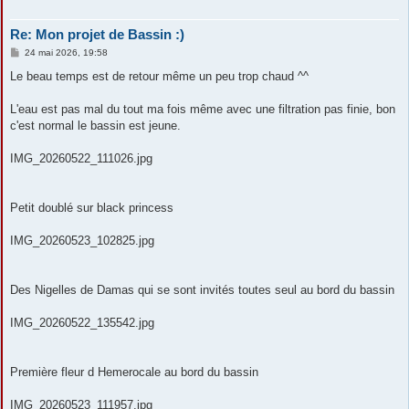
Re: Mon projet de Bassin :)
M
24 mai 2026, 19:58
e
s
Le beau temps est de retour même un peu trop chaud ^^
s
a
g
L'eau est pas mal du tout ma fois même avec une filtration pas finie, bon
e
c'est normal le bassin est jeune.
IMG_20260522_111026.jpg
Petit doublé sur black princess
IMG_20260523_102825.jpg
Des Nigelles de Damas qui se sont invités toutes seul au bord du bassin
IMG_20260522_135542.jpg
Première fleur d Hemerocale au bord du bassin
IMG_20260523_111957.jpg