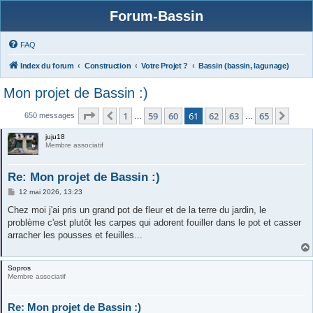
Forum-Bassin
FAQ
Index du forum
Construction
Votre Projet ?
Bassin (bassin, lagunage)
Mon projet de Bassin :)
Page
61
sur
65
1
59
60
61
62
63
65
Précédente
Suiv
650 messages
…
…
juju18
Membre associatif
Re: Mon projet de Bassin :)
M
12 mai 2026, 13:23
e
s
Chez moi j'ai pris un grand pot de fleur et de la terre du jardin, le
s
problème c'est plutôt les carpes qui adorent fouiller dans le pot et casser
a
g
arracher les pousses et feuilles...
e
Sopros
Membre associatif
Re: Mon projet de Bassin :)