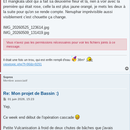
Et mangkala ubol qui a fait sa deuxième fleur et là, rien à voir avec la
première qui était rose, celle la est plus jaune orangé, je mets les deux à
la suite pour qu'on se rende compte. Nenuphar imprévisible aussi
visiblement c'est chouette ça change.
IMG_20260525_123614.jpg
IMG_20260509_131419.jpg
Vous n’avez pas les permissions nécessaires pour voir les fichiers joints à ce
message.
Il était une fois un trou, qui est enfin rempli d'eau
38m³
viewtopic.php?f=96&t=9291
Sopros
Membre associatif
Re: Mon projet de Bassin :)
M
01 juin 2026, 15:23
e
s
Yep,
s
a
g
Ce week end début de l'opération cascade
e
Petite Vulcanisation à froid de deux chutes de bâches que j'avais