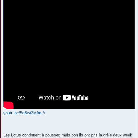
youtu.be/5eBwt3Mfm-A
Les Lotus continuent à pousser, mais bon ils ont pris la grêle deux week