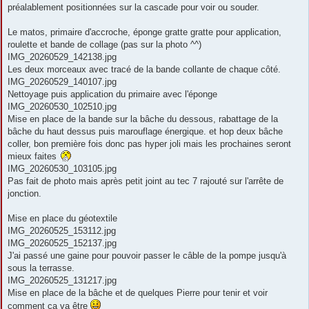
préalablement positionnées sur la cascade pour voir ou souder.
Le matos, primaire d'accroche, éponge gratte gratte pour application,
roulette et bande de collage (pas sur la photo ^^)
IMG_20260529_142138.jpg
Les deux morceaux avec tracé de la bande collante de chaque côté.
IMG_20260529_140107.jpg
Nettoyage puis application du primaire avec l'éponge
IMG_20260530_102510.jpg
Mise en place de la bande sur la bâche du dessous, rabattage de la
bâche du haut dessus puis marouflage énergique. et hop deux bâche
coller, bon première fois donc pas hyper joli mais les prochaines seront
mieux faites
IMG_20260530_103105.jpg
Pas fait de photo mais après petit joint au tec 7 rajouté sur l'arrête de
jonction.
Mise en place du géotextile
IMG_20260525_153112.jpg
IMG_20260525_152137.jpg
J'ai passé une gaine pour pouvoir passer le câble de la pompe jusqu'à
sous la terrasse.
IMG_20260525_131217.jpg
Mise en place de la bâche et de quelques Pierre pour tenir et voir
comment ça va être