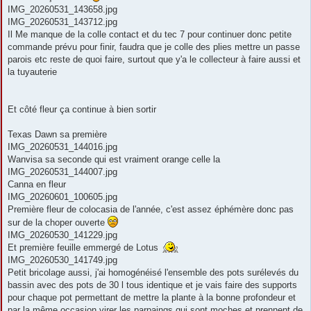
IMG_20260531_143658.jpg
IMG_20260531_143712.jpg
Il Me manque de la colle contact et du tec 7 pour continuer donc petite
commande prévu pour finir, faudra que je colle des plies mettre un passe
parois etc reste de quoi faire, surtout que y'a le collecteur à faire aussi et
la tuyauterie
Et côté fleur ça continue à bien sortir
Texas Dawn sa première
IMG_20260531_144016.jpg
Wanvisa sa seconde qui est vraiment orange celle la
IMG_20260531_144007.jpg
Canna en fleur
IMG_20260601_100605.jpg
Première fleur de colocasia de l'année, c'est assez éphémère donc pas
sur de la choper ouverte
IMG_20260530_141229.jpg
Et première feuille emmergé de Lotus
IMG_20260530_141749.jpg
Petit bricolage aussi, j'ai homogénéisé l'ensemble des pots surélevés du
bassin avec des pots de 30 l tous identique et je vais faire des supports
pour chaque pot permettant de mettre la plante à la bonne profondeur et
par la même occasion virer les parpaings qui sont moches et prennent de