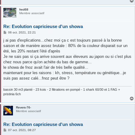
fred68
Membre associatif
Re: Evolution capricieuse d'un showa
M
06 oct. 2021, 22:21
e
s
j ai pas d'explications...chez moi ça c est toujours passé à la bonne
s
saison et de manière assez brutale : 80% de la couleur disparait sur un
a
g
été, les 20% restant l'été d'après
e
Je ne sais pas si ça arrive souvent aux éleveurs au japon ou si c'est plus
chez nous parce qu'on achète du bas de gamme...
le showa de fnoz avait l'air de très belle qualité...
maintenant pour les raisons : kh, stress, température ou génétique...je
suis pas assez calé...fnoz peut être ?
bassin 30 m3 planté - 23 kois - 2 filtrations en pompé - 1 shark 60/30 et 1 FAG +
pristinia 6ch
Revers-76-
Membre associatif
Re: Evolution capricieuse d'un showa
M
07 oct. 2021, 08:27
e