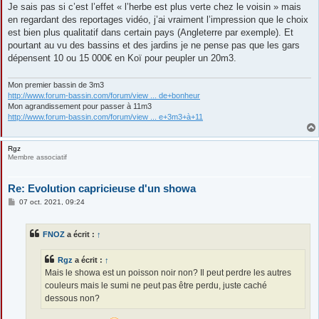
s
Je sais pas si c’est l’effet « l’herbe est plus verte chez le voisin » mais
s
en regardant des reportages vidéo, j’ai vraiment l’impression que le choix
a
g
est bien plus qualitatif dans certain pays (Angleterre par exemple). Et
e
pourtant au vu des bassins et des jardins je ne pense pas que les gars
dépensent 10 ou 15 000€ en Koï pour peupler un 20m3.
Mon premier bassin de 3m3
http://www.forum-bassin.com/forum/view ... de+bonheur
Mon agrandissement pour passer à 11m3
http://www.forum-bassin.com/forum/view ... e+3m3+à+11
Rgz
Membre associatif
Re: Evolution capricieuse d'un showa
M
07 oct. 2021, 09:24
e
s
s
FNOZ
a écrit :
↑
a
g
e
Rgz
a écrit :
↑
Mais le showa est un poisson noir non? Il peut perdre les autres
couleurs mais le sumi ne peut pas être perdu, juste caché
dessous non?