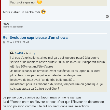
Faut croire que non
Alors c’était un sanke mdr
FNOZ
Membre associatif
Re: Evolution capricieuse d'un showa
M
07 oct. 2021, 20:41
e
s
s
fred68
a écrit :
↑
a
g
j ai pas d'explications...chez moi ça c est toujours passé à la bonne
e
saison et de manière assez brutale : 80% de la couleur disparait sur un
été, les 20% restant l'été d'après
Je ne sais pas si ça arrive souvent aux éleveurs au japon ou si c'est
plus chez nous parce qu'on achète du bas de gamme...
le showa de fnoz avait l'air de très belle qualité...
maintenant pour les raisons : kh, stress, température ou génétique...je
suis pas assez calé...fnoz peut être ?
Je pense que ça arrive au Japon mais on ne le sait pas.
La différence entre un éleveur et nous c'est que l'éleveur se débarrasse
de son poisson comme il le fait souvent dans ses sélections.