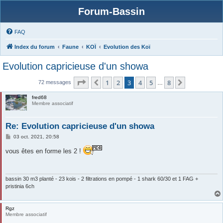
Forum-Bassin
FAQ
Index du forum
Faune
KOÏ
Evolution des Koï
Evolution capricieuse d'un showa
Page
3
sur
8
1
2
3
4
5
8
Précédente
Suivante
72 messages
…
fred68
Membre associatif
Re: Evolution capricieuse d'un showa
M
03 oct. 2021, 20:58
e
s
vous êtes en forme les 2 !
s
a
g
e
bassin 30 m3 planté - 23 kois - 2 filtrations en pompé - 1 shark 60/30 et 1 FAG +
pristinia 6ch
Rgz
Membre associatif