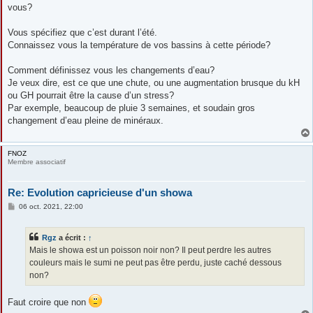
vous?
Vous spécifiez que c’est durant l’été.
Connaissez vous la température de vos bassins à cette période?
Comment définissez vous les changements d’eau?
Je veux dire, est ce que une chute, ou une augmentation brusque du kH
ou GH pourrait être la cause d’un stress?
Par exemple, beaucoup de pluie 3 semaines, et soudain gros
changement d’eau pleine de minéraux.
FNOZ
Membre associatif
Re: Evolution capricieuse d'un showa
M
06 oct. 2021, 22:00
e
s
s
Rgz
a écrit :
↑
a
g
Mais le showa est un poisson noir non? Il peut perdre les autres
e
couleurs mais le sumi ne peut pas être perdu, juste caché dessous
non?
Faut croire que non