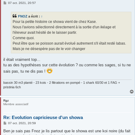
M
07 oct. 2021, 20:57
e
s
s
FNOZ
a écrit :
↑
a
g
Pour la petite histoire ce showa vient de chez Kase.
e
Nous l'avions sélectionné directement à la sortie d'un ikéage et
l'éleveur avait hésité de le laisser partir.
Comme quoi.
Peut être que se poisson aurait évolué autrement s'il était resté labas.
Mais je ne désespère pas de le voir changer
il était vraiment top...
tu as des hypothèses sur cette évolution ? ou comme les sages, si tu ne
sais pas, tu ne dis pas !
bassin 30 m3 planté - 23 kois - 2 filtrations en pompé - 1 shark 60/30 et 1 FAG +
pristinia 6ch
Rgz
Membre associatif
Re: Evolution capricieuse d'un showa
M
07 oct. 2021, 20:59
e
s
Ben je sais pas Fnoz je lis partout que le showa est une koi noire (du fait
s