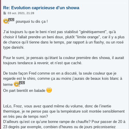
Re: Evolution capricieuse d'un showa
M
03 oct. 2021, 21:28
e
s
pourquoi tu dis ça !
s
a
g
J’ai toujours lu que le beni n’est pas stabilisé "génétiquement", qu’à
e
choisir il fallait prendre un beni doux, plutôt "limite orange", car il y a plus
de chance qu’il tienne dans le temps, par rapport à un flashy, ou un rosé
type danishi.
Pour le sumi, je pensais qu’étant la couleur première des showa, il aurait
toujours tendance à revenir, et n’est que caché.
De toute façon Fred comme on en a discuté, la seule couleur que je
regarde est le shiro, comme ça au moins j’aurais de beaux kois blanc à
terme
On part bientôt en balade
LoLo, Fnoz, vous avez quand même du volume, donc de l’inertie
thermique, je ne pense pas que la température soit montée sensiblement
en très peu de temps non?
D’ailleurs qu’est ce qu’une bonne rampe de chauffe? Pour passer de 20 à
23 degrés par exemple, combien d’heures ou de jours préconiseriez