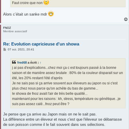
Faut croire que non
Alors c’était un sanke mdr
FNOZ
Membre associatif
Re: Evolution capricieuse d'un showa
M
07 oct. 2021, 20:41
e
s
s
fred68
a écrit :
↑
a
g
j ai pas d'explications...chez moi ça c est toujours passé à la bonne
e
saison et de manière assez brutale : 80% de la couleur disparait sur un
été, les 20% restant l'été d'après
Je ne sais pas si ça arrive souvent aux éleveurs au japon ou si c'est
plus chez nous parce qu'on achète du bas de gamme...
le showa de fnoz avait l'air de très belle qualité...
maintenant pour les raisons : kh, stress, température ou génétique...je
suis pas assez calé...fnoz peut être ?
Je pense que ça arrive au Japon mais on ne le sait pas.
La différence entre un éleveur et nous c'est que l'éleveur se débarrasse
de son poisson comme il le fait souvent dans ses sélections.