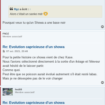
Rgz
a écrit :
↑
Alors c’était un sanke mdr
Pourquoi veux tu qu'un Showa a une base noir
FNOZ
Membre associatif
Re: Evolution capricieuse d'un showa
M
07 oct. 2021, 20:46
e
s
Pour la petite histoire ce showa vient de chez Kase.
s
Nous l'avions sélectionné directement à la sortie d'un ikéage et l'éleveur
a
g
avait hésité de le laisser partir.
e
Comme quoi.
Peut être que se poisson aurait évolué autrement s'il était resté labas.
Mais je ne désespère pas de le voir changer
fred68
Membre associatif
Re: Evolution capricieuse d'un showa