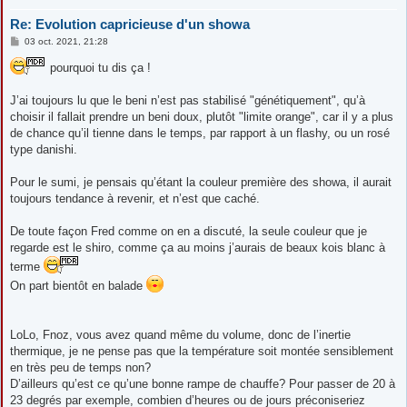
Re: Evolution capricieuse d'un showa
M
03 oct. 2021, 21:28
e
s
pourquoi tu dis ça !
s
a
g
J’ai toujours lu que le beni n’est pas stabilisé "génétiquement", qu’à
e
choisir il fallait prendre un beni doux, plutôt "limite orange", car il y a plus
de chance qu’il tienne dans le temps, par rapport à un flashy, ou un rosé
type danishi.
Pour le sumi, je pensais qu’étant la couleur première des showa, il aurait
toujours tendance à revenir, et n’est que caché.
De toute façon Fred comme on en a discuté, la seule couleur que je
regarde est le shiro, comme ça au moins j’aurais de beaux kois blanc à
terme
On part bientôt en balade
LoLo, Fnoz, vous avez quand même du volume, donc de l’inertie
thermique, je ne pense pas que la température soit montée sensiblement
en très peu de temps non?
D’ailleurs qu’est ce qu’une bonne rampe de chauffe? Pour passer de 20 à
23 degrés par exemple, combien d’heures ou de jours préconiseriez