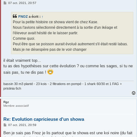
M
07 oct. 2021, 20:57
e
s
s
FNOZ
a écrit :
↑
a
g
Pour la petite histoire ce showa vient de chez Kase.
e
Nous l'avions sélectionné directement à la sortie d'un ikéage et
l'éleveur avait hésité de le laisser partir.
Comme quoi.
Peut être que se poisson aurait évolué autrement s'il était resté labas.
Mais je ne désespère pas de le voir changer
il était vraiment top...
tu as des hypothèses sur cette évolution ? ou comme les sages, si tu ne
sais pas, tu ne dis pas !
bassin 30 m3 planté - 23 kois - 2 filtrations en pompé - 1 shark 60/30 et 1 FAG +
pristinia 6ch
Rgz
Membre associatif
Re: Evolution capricieuse d'un showa
M
07 oct. 2021, 20:59
e
s
Ben je sais pas Fnoz je lis partout que le showa est une koi noire (du fait
s