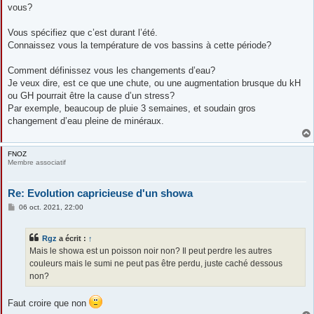
vous?
Vous spécifiez que c’est durant l’été.
Connaissez vous la température de vos bassins à cette période?
Comment définissez vous les changements d’eau?
Je veux dire, est ce que une chute, ou une augmentation brusque du kH
ou GH pourrait être la cause d’un stress?
Par exemple, beaucoup de pluie 3 semaines, et soudain gros
changement d’eau pleine de minéraux.
FNOZ
Membre associatif
Re: Evolution capricieuse d'un showa
M
06 oct. 2021, 22:00
e
s
s
Rgz
a écrit :
↑
a
g
Mais le showa est un poisson noir non? Il peut perdre les autres
e
couleurs mais le sumi ne peut pas être perdu, juste caché dessous
non?
Faut croire que non