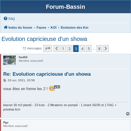
Forum-Bassin
FAQ
Index du forum
Faune
KOÏ
Evolution des Koï
Evolution capricieuse d'un showa
Page
3
sur
8
1
2
3
4
5
8
Précédente
Suivante
72 messages
…
fred68
Membre associatif
Re: Evolution capricieuse d'un showa
M
03 oct. 2021, 20:58
e
s
vous êtes en forme les 2 !
s
a
g
e
bassin 30 m3 planté - 23 kois - 2 filtrations en pompé - 1 shark 60/30 et 1 FAG +
pristinia 6ch
Rgz
Membre associatif