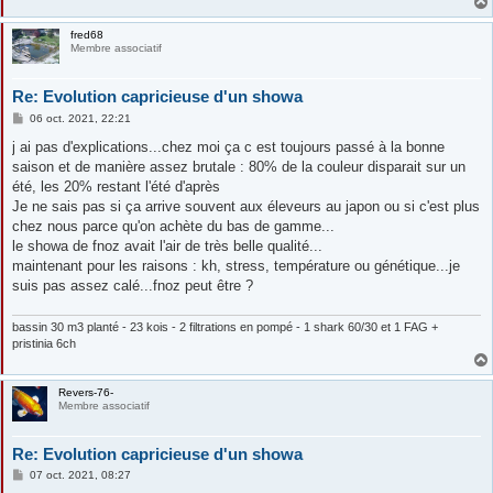
fred68
Membre associatif
Re: Evolution capricieuse d'un showa
M
06 oct. 2021, 22:21
e
s
j ai pas d'explications...chez moi ça c est toujours passé à la bonne
s
saison et de manière assez brutale : 80% de la couleur disparait sur un
a
g
été, les 20% restant l'été d'après
e
Je ne sais pas si ça arrive souvent aux éleveurs au japon ou si c'est plus
chez nous parce qu'on achète du bas de gamme...
le showa de fnoz avait l'air de très belle qualité...
maintenant pour les raisons : kh, stress, température ou génétique...je
suis pas assez calé...fnoz peut être ?
bassin 30 m3 planté - 23 kois - 2 filtrations en pompé - 1 shark 60/30 et 1 FAG +
pristinia 6ch
Revers-76-
Membre associatif
Re: Evolution capricieuse d'un showa
M
07 oct. 2021, 08:27
e