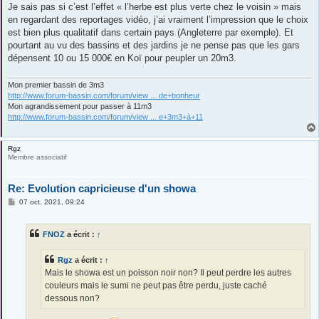
s
Je sais pas si c’est l’effet « l’herbe est plus verte chez le voisin » mais
s
en regardant des reportages vidéo, j’ai vraiment l’impression que le choix
a
g
est bien plus qualitatif dans certain pays (Angleterre par exemple). Et
e
pourtant au vu des bassins et des jardins je ne pense pas que les gars
dépensent 10 ou 15 000€ en Koï pour peupler un 20m3.
Mon premier bassin de 3m3
http://www.forum-bassin.com/forum/view ... de+bonheur
Mon agrandissement pour passer à 11m3
http://www.forum-bassin.com/forum/view ... e+3m3+à+11
Rgz
Membre associatif
Re: Evolution capricieuse d'un showa
M
07 oct. 2021, 09:24
e
s
s
FNOZ
a écrit :
↑
a
g
e
Rgz
a écrit :
↑
Mais le showa est un poisson noir non? Il peut perdre les autres
couleurs mais le sumi ne peut pas être perdu, juste caché
dessous non?