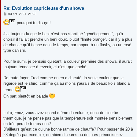
Re: Evolution capricieuse d'un showa
M
03 oct. 2021, 21:28
e
s
pourquoi tu dis ça !
s
a
g
J’ai toujours lu que le beni n’est pas stabilisé "génétiquement", qu’à
e
choisir il fallait prendre un beni doux, plutôt "limite orange", car il y a plus
de chance qu’il tienne dans le temps, par rapport à un flashy, ou un rosé
type danishi.
Pour le sumi, je pensais qu’étant la couleur première des showa, il aurait
toujours tendance à revenir, et n’est que caché.
De toute façon Fred comme on en a discuté, la seule couleur que je
regarde est le shiro, comme ça au moins j’aurais de beaux kois blanc à
terme
On part bientôt en balade
LoLo, Fnoz, vous avez quand même du volume, donc de l’inertie
thermique, je ne pense pas que la température soit montée sensiblement
en très peu de temps non?
D’ailleurs qu’est ce qu’une bonne rampe de chauffe? Pour passer de 20 à
23 degrés par exemple, combien d’heures ou de jours préconiseriez