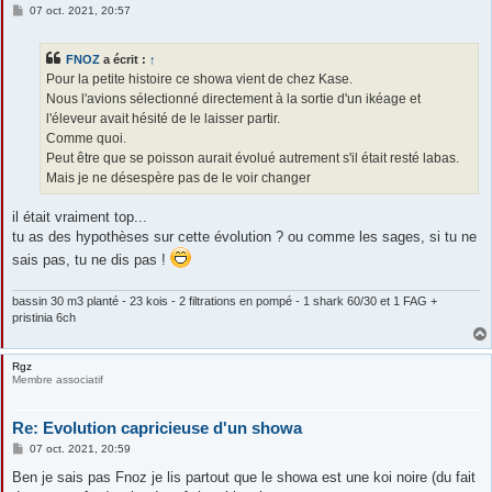
M
07 oct. 2021, 20:57
e
s
s
FNOZ
a écrit :
↑
a
g
Pour la petite histoire ce showa vient de chez Kase.
e
Nous l'avions sélectionné directement à la sortie d'un ikéage et
l'éleveur avait hésité de le laisser partir.
Comme quoi.
Peut être que se poisson aurait évolué autrement s'il était resté labas.
Mais je ne désespère pas de le voir changer
il était vraiment top...
tu as des hypothèses sur cette évolution ? ou comme les sages, si tu ne
sais pas, tu ne dis pas !
bassin 30 m3 planté - 23 kois - 2 filtrations en pompé - 1 shark 60/30 et 1 FAG +
pristinia 6ch
Rgz
Membre associatif
Re: Evolution capricieuse d'un showa
M
07 oct. 2021, 20:59
e
s
Ben je sais pas Fnoz je lis partout que le showa est une koi noire (du fait
s