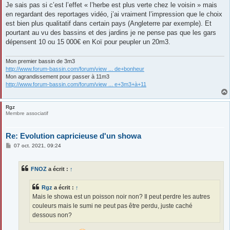
s
Je sais pas si c’est l’effet « l’herbe est plus verte chez le voisin » mais
s
en regardant des reportages vidéo, j’ai vraiment l’impression que le choix
a
g
est bien plus qualitatif dans certain pays (Angleterre par exemple). Et
e
pourtant au vu des bassins et des jardins je ne pense pas que les gars
dépensent 10 ou 15 000€ en Koï pour peupler un 20m3.
Mon premier bassin de 3m3
http://www.forum-bassin.com/forum/view ... de+bonheur
Mon agrandissement pour passer à 11m3
http://www.forum-bassin.com/forum/view ... e+3m3+à+11
Rgz
Membre associatif
Re: Evolution capricieuse d'un showa
M
07 oct. 2021, 09:24
e
s
s
FNOZ
a écrit :
↑
a
g
e
Rgz
a écrit :
↑
Mais le showa est un poisson noir non? Il peut perdre les autres
couleurs mais le sumi ne peut pas être perdu, juste caché
dessous non?