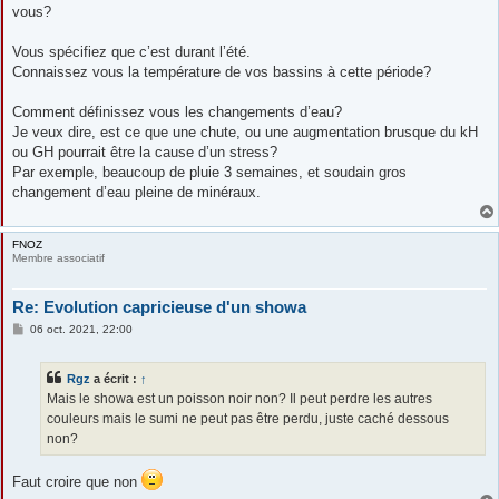
vous?
Vous spécifiez que c’est durant l’été.
Connaissez vous la température de vos bassins à cette période?
Comment définissez vous les changements d’eau?
Je veux dire, est ce que une chute, ou une augmentation brusque du kH
ou GH pourrait être la cause d’un stress?
Par exemple, beaucoup de pluie 3 semaines, et soudain gros
changement d’eau pleine de minéraux.
FNOZ
Membre associatif
Re: Evolution capricieuse d'un showa
M
06 oct. 2021, 22:00
e
s
s
Rgz
a écrit :
↑
a
g
Mais le showa est un poisson noir non? Il peut perdre les autres
e
couleurs mais le sumi ne peut pas être perdu, juste caché dessous
non?
Faut croire que non