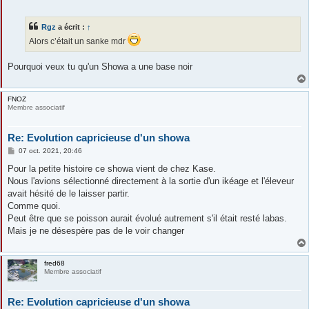
Rgz
a écrit :
↑
Alors c’était un sanke mdr
Pourquoi veux tu qu'un Showa a une base noir
FNOZ
Membre associatif
Re: Evolution capricieuse d'un showa
M
07 oct. 2021, 20:46
e
s
Pour la petite histoire ce showa vient de chez Kase.
s
Nous l'avions sélectionné directement à la sortie d'un ikéage et l'éleveur
a
g
avait hésité de le laisser partir.
e
Comme quoi.
Peut être que se poisson aurait évolué autrement s'il était resté labas.
Mais je ne désespère pas de le voir changer
fred68
Membre associatif
Re: Evolution capricieuse d'un showa