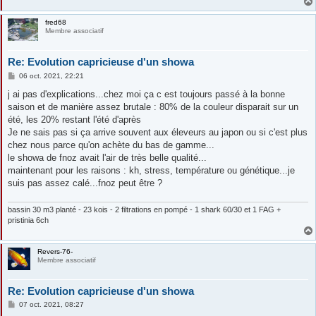
fred68
Membre associatif
Re: Evolution capricieuse d'un showa
M
06 oct. 2021, 22:21
e
s
j ai pas d'explications...chez moi ça c est toujours passé à la bonne
s
saison et de manière assez brutale : 80% de la couleur disparait sur un
a
g
été, les 20% restant l'été d'après
e
Je ne sais pas si ça arrive souvent aux éleveurs au japon ou si c'est plus
chez nous parce qu'on achète du bas de gamme...
le showa de fnoz avait l'air de très belle qualité...
maintenant pour les raisons : kh, stress, température ou génétique...je
suis pas assez calé...fnoz peut être ?
bassin 30 m3 planté - 23 kois - 2 filtrations en pompé - 1 shark 60/30 et 1 FAG +
pristinia 6ch
Revers-76-
Membre associatif
Re: Evolution capricieuse d'un showa
M
07 oct. 2021, 08:27
e