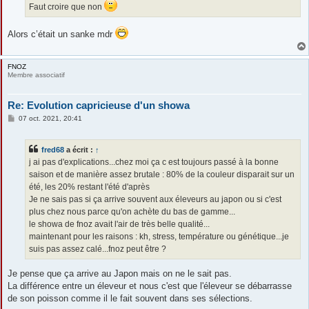
Faut croire que non
Alors c’était un sanke mdr
FNOZ
Membre associatif
Re: Evolution capricieuse d'un showa
M
07 oct. 2021, 20:41
e
s
s
fred68
a écrit :
↑
a
g
j ai pas d'explications...chez moi ça c est toujours passé à la bonne
e
saison et de manière assez brutale : 80% de la couleur disparait sur un
été, les 20% restant l'été d'après
Je ne sais pas si ça arrive souvent aux éleveurs au japon ou si c'est
plus chez nous parce qu'on achète du bas de gamme...
le showa de fnoz avait l'air de très belle qualité...
maintenant pour les raisons : kh, stress, température ou génétique...je
suis pas assez calé...fnoz peut être ?
Je pense que ça arrive au Japon mais on ne le sait pas.
La différence entre un éleveur et nous c'est que l'éleveur se débarrasse
de son poisson comme il le fait souvent dans ses sélections.