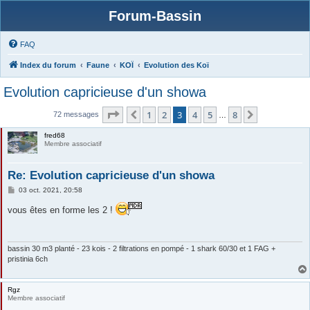
Forum-Bassin
FAQ
Index du forum
Faune
KOÏ
Evolution des Koï
Evolution capricieuse d'un showa
Page
3
sur
8
1
2
3
4
5
8
Précédente
Suivante
72 messages
…
fred68
Membre associatif
Re: Evolution capricieuse d'un showa
M
03 oct. 2021, 20:58
e
s
vous êtes en forme les 2 !
s
a
g
e
bassin 30 m3 planté - 23 kois - 2 filtrations en pompé - 1 shark 60/30 et 1 FAG +
pristinia 6ch
Rgz
Membre associatif