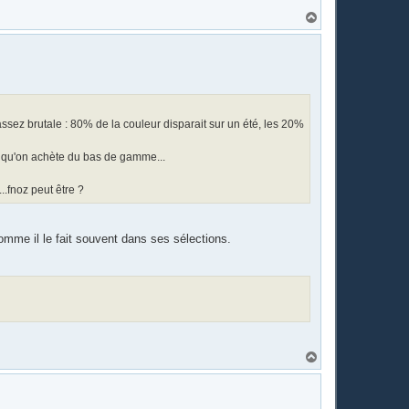
H
a
u
t
assez brutale : 80% de la couleur disparait sur un été, les 20%
ce qu'on achète du bas de gamme...
..fnoz peut être ?
omme il le fait souvent dans ses sélections.
H
a
u
t