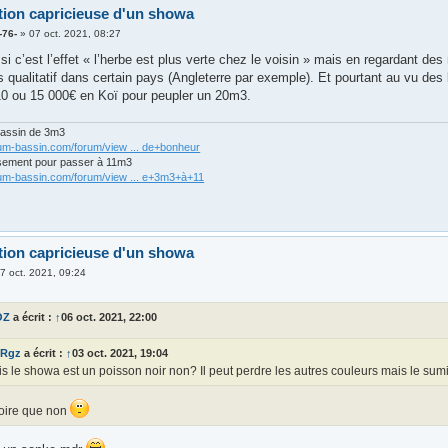
tion capricieuse d'un showa
-76-
»
07 oct. 2021, 08:27
si c’est l’effet « l’herbe est plus verte chez le voisin » mais en regardant des
s qualitatif dans certain pays (Angleterre par exemple). Et pourtant au vu des
0 ou 15 000€ en Koï pour peupler un 20m3.
bassin de 3m3
rum-bassin.com/forum/view ... de+bonheur
sement pour passer à 11m3
rum-bassin.com/forum/view ... e+3m3+à+11
tion capricieuse d'un showa
7 oct. 2021, 09:24
OZ
a écrit :
↑
06 oct. 2021, 22:00
Rgz
a écrit :
↑
03 oct. 2021, 19:04
s le showa est un poisson noir non? Il peut perdre les autres couleurs mais le su
roire que non