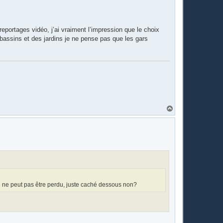
u
t
 reportages vidéo, j’ai vraiment l’impression que le choix
 bassins et des jardins je ne pense pas que les gars
H
a
u
t
mi ne peut pas être perdu, juste caché dessous non?