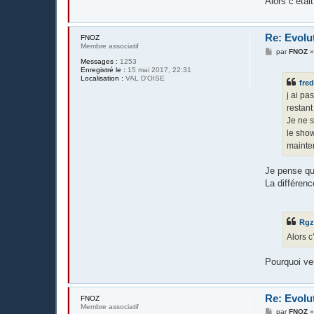
Alors c’éta
Re: Evolu
FNOZ
Membre associatif
M
par
FNOZ
e
Messages :
1253
s
Enregistré le :
15 mai 2017, 22:31
s
Localisation :
VAL D'OISE
fre
a
g
j ai pa
e
restant
Je ne s
le show
mainten
Je pense qu
La différenc
Rg
Alors c
Pourquoi ve
Re: Evolu
FNOZ
Membre associatif
M
par
FNOZ