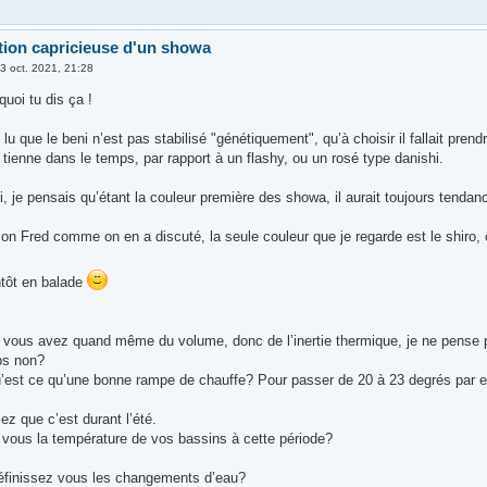
tion capricieuse d'un showa
3 oct. 2021, 21:28
uoi tu dis ça !
s lu que le beni n’est pas stabilisé "génétiquement", qu’à choisir il fallait prend
 tienne dans le temps, par rapport à un flashy, ou un rosé type danishi.
, je pensais qu’étant la couleur première des showa, il aurait toujours tendanc
çon Fred comme on en a discuté, la seule couleur que je regarde est le shiro
ntôt en balade
 vous avez quand même du volume, donc de l’inertie thermique, je ne pense 
ps non?
qu’est ce qu’une bonne rampe de chauffe? Pour passer de 20 à 23 degrés par 
ez que c’est durant l’été.
vous la température de vos bassins à cette période?
finissez vous les changements d’eau?