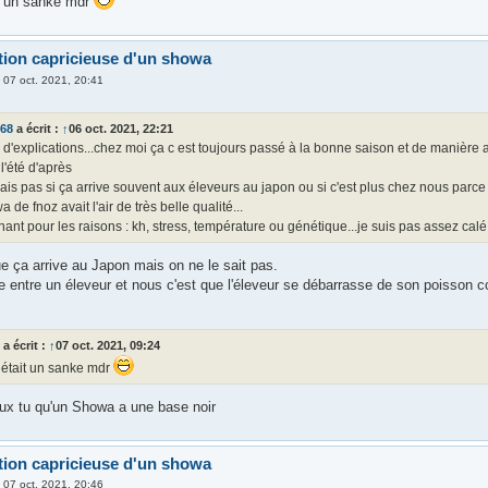
it un sanke mdr
tion capricieuse d'un showa
»
07 oct. 2021, 20:41
d68
a écrit :
↑
06 oct. 2021, 22:21
s d'explications...chez moi ça c est toujours passé à la bonne saison et de manière 
 l'été d'après
ais pas si ça arrive souvent aux éleveurs au japon ou si c'est plus chez nous par
a de fnoz avait l'air de très belle qualité...
ant pour les raisons : kh, stress, température ou génétique...je suis pas assez calé.
e ça arrive au Japon mais on ne le sait pas.
e entre un éleveur et nous c'est que l'éleveur se débarrasse de son poisson c
z
a écrit :
↑
07 oct. 2021, 09:24
’était un sanke mdr
ux tu qu'un Showa a une base noir
tion capricieuse d'un showa
»
07 oct. 2021, 20:46