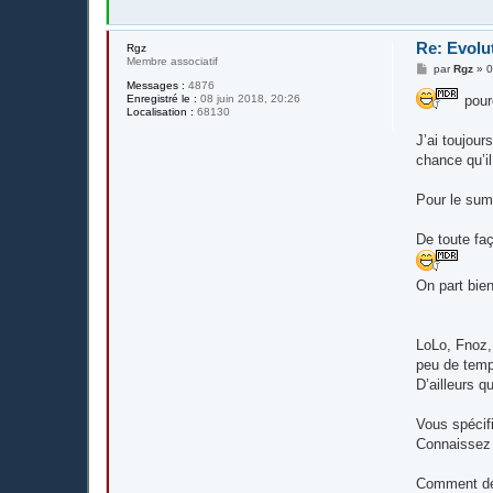
Re: Evolu
Rgz
Membre associatif
M
par
Rgz
»
0
e
Messages :
4876
s
Enregistré le :
08 juin 2018, 20:26
pourq
s
Localisation :
68130
a
g
J’ai toujour
e
chance qu’il
Pour le sumi
De toute fa
On part bie
LoLo, Fnoz,
peu de tem
D’ailleurs 
Vous spécifi
Connaissez 
Comment dé