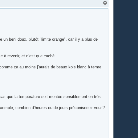
H
a
u
t
re un beni doux, plutôt "limite orange", car il y a plus de
e à revenir, et n’est que caché.
, comme ça au moins j’aurais de beaux kois blanc à terme
pas que la température soit montée sensiblement en très
exemple, combien d’heures ou de jours préconiseriez vous?