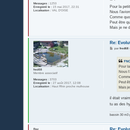
e
Messages :
1253
s
Pour la peti
Enregistré le :
15 mai 2017, 22:31
s
Localisation :
VAL D'OISE
Nous l'avion
a
g
Comme quo
e
Peut être qu
Mais je ne 
Re: Evolu
M
par
fred68
e
s
s
FN
a
g
Pour la
e
fred68
Nous l'
Membre associatif
Comme
Messages :
3703
Peut êt
Enregistré le :
27 août 2017, 12:08
Localisation :
Haut Rhin proche mulhouse
Mais j
il était vrai
tu as des h
bassin 30 m3 p
Re: Evolu
Rgz