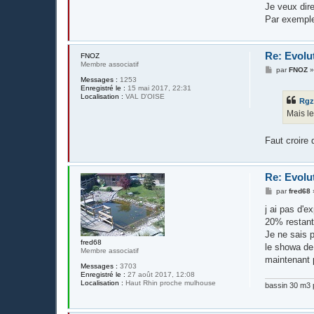
Je veux dir
Par exemple
Re: Evolu
FNOZ
Membre associatif
M
par
FNOZ
e
Messages :
1253
s
Enregistré le :
15 mai 2017, 22:31
s
Localisation :
VAL D'OISE
Rg
a
g
Mais le
e
Faut croire
Re: Evolu
M
par
fred68
e
s
j ai pas d'e
s
20% restant 
a
g
Je ne sais 
e
fred68
le showa de f
Membre associatif
maintenant p
Messages :
3703
Enregistré le :
27 août 2017, 12:08
Localisation :
Haut Rhin proche mulhouse
bassin 30 m3 p