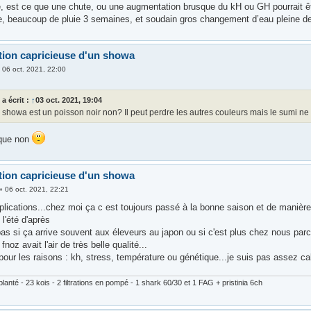
e, est ce que une chute, ou une augmentation brusque du kH ou GH pourrait êt
, beaucoup de pluie 3 semaines, et soudain gros changement d’eau pleine d
tion capricieuse d'un showa
»
06 oct. 2021, 22:00
z
a écrit :
↑
03 oct. 2021, 19:04
 showa est un poisson noir non? Il peut perdre les autres couleurs mais le sumi n
 que non
tion capricieuse d'un showa
»
06 oct. 2021, 22:21
xplications...chez moi ça c est toujours passé à la bonne saison et de manière
l'été d'après
pas si ça arrive souvent aux éleveurs au japon ou si c'est plus chez nous pa
noz avait l'air de très belle qualité...
our les raisons : kh, stress, température ou génétique...je suis pas assez cal
lanté - 23 kois - 2 filtrations en pompé - 1 shark 60/30 et 1 FAG + pristinia 6ch