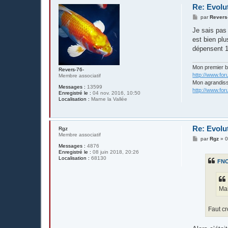
Re: Evolu
M
par
Revers
e
s
Je sais pas 
s
est bien plu
a
g
dépensent 1
e
Mon premier 
Revers-76-
http://www.fo
Membre associatif
Mon agrandis
Messages :
13599
http://www.fo
Enregistré le :
04 nov. 2016, 10:50
Localisation :
Marne la Vallée
Re: Evolu
Rgz
Membre associatif
M
par
Rgz
»
0
e
Messages :
4876
s
Enregistré le :
08 juin 2018, 20:26
s
Localisation :
68130
FN
a
g
e
Mai
Faut c