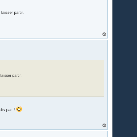
laisser partir.
H
a
u
t
aisser partir.
 dis pas !
H
a
u