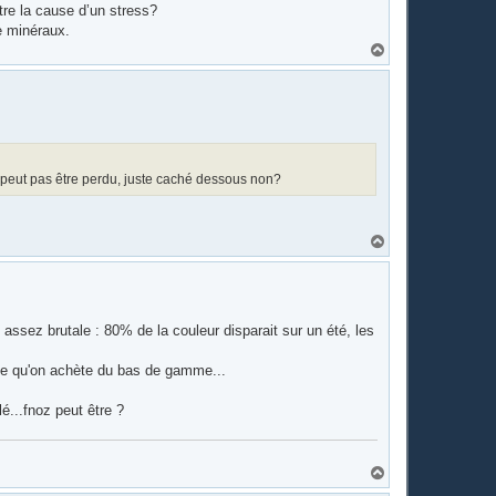
re la cause d’un stress?
e minéraux.
H
a
u
t
e peut pas être perdu, juste caché dessous non?
H
a
u
t
 assez brutale : 80% de la couleur disparait sur un été, les
rce qu'on achète du bas de gamme...
é...fnoz peut être ?
H
a