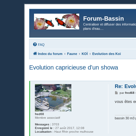
Forum-Bassin
Centraliser et diffuser des informati
plans d’eau....
FAQ
Index du forum
Faune
KOÏ
Evolution des Koï
Evolution capricieuse d'un showa
Re: Evol
M
par
fred68
e
s
vous êtes e
s
a
g
fred68
e
Membre associatif
bassin 30 m3 p
Messages :
3703
Enregistré le :
27 août 2017, 12:08
Localisation :
Haut Rhin proche mulhouse