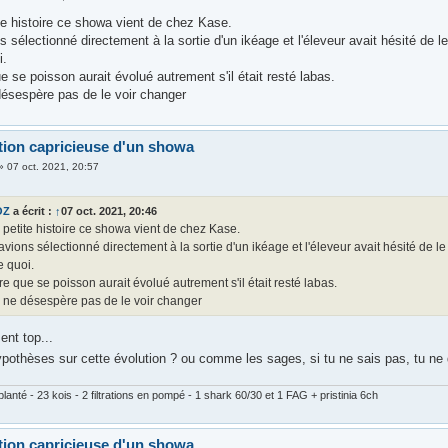
te histoire ce showa vient de chez Kase.
s sélectionné directement à la sortie d'un ikéage et l'éleveur avait hésité de le 
i.
e se poisson aurait évolué autrement s'il était resté labas.
désespère pas de le voir changer
tion capricieuse d'un showa
»
07 oct. 2021, 20:57
OZ
a écrit :
↑
07 oct. 2021, 20:46
 petite histoire ce showa vient de chez Kase.
avions sélectionné directement à la sortie d'un ikéage et l'éleveur avait hésité de le l
 quoi.
re que se poisson aurait évolué autrement s'il était resté labas.
e ne désespère pas de le voir changer
ment top...
ypothèses sur cette évolution ? ou comme les sages, si tu ne sais pas, tu ne
lanté - 23 kois - 2 filtrations en pompé - 1 shark 60/30 et 1 FAG + pristinia 6ch
tion capricieuse d'un showa