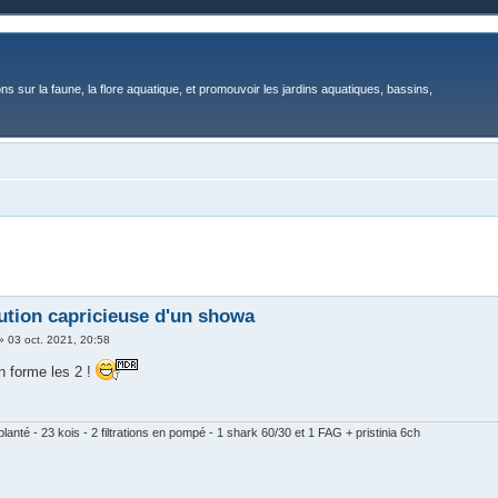
ons sur la faune, la flore aquatique, et promouvoir les jardins aquatiques, bassins,
ution capricieuse d'un showa
»
03 oct. 2021, 20:58
n forme les 2 !
lanté - 23 kois - 2 filtrations en pompé - 1 shark 60/30 et 1 FAG + pristinia 6ch