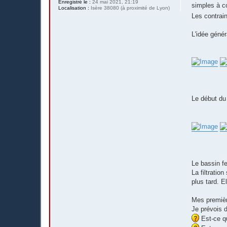
Enregistré le :
24 mai 2021, 21:19
simples à co
Localisation :
Isère 38080 (à proximité de Lyon)
Les contrain
L'idée génér
Le début du 
Le bassin f
La filtratio
plus tard. E
Mes première
Je prévois d
Est-ce qu