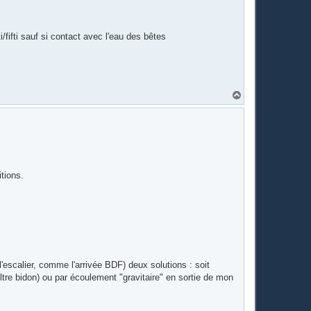
t
i/fifti sauf si contact avec l'eau des bêtes
H
a
u
t
tions.
l'escalier, comme l'arrivée BDF) deux solutions : soit
tre bidon) ou par écoulement "gravitaire" en sortie de mon