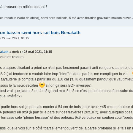
à creuser en réfléchissant !
s ranchus (voile de chine), semi hors-sol bois, 5 m3 avec filtration gravitaire maison cuve
ion bassin semi hors-sol bois Benakath
»
29 mai 2021, 00:15
akath
a écrit :
↑
28 mai 2021, 21:15
our tes retours,
s plaques d'isolant a priori ce n'est pas forcément garanti anti-rongeurs, au pire j
S ? (j'ai tendance à vouloir faire trop "bien" et donc parfois me compliquer la vie ...
 tuyauterie je comptais partir sur du 110 car j'ai lu quasiment partout qu'il vaut mieux
 sous le fameux escalier
sinon ça sera BDF inversée).
'est vrai que j'aurai 3 ou 4 m3 grand max 5 m3 ce n'est peut être pas nécessaire du
quel intérêt ?)
 partie hors sol, je pensais monter à 54 cm de bois, pour avoir ~45 cm de hauteur d
r 6 poteaux en 9x9 (à part si je pars sur des traverses 20x10 ?), avec quelques tiges
 terrasse côté "pleine terrasse" et des poteaux 9x9 verticaux en soutien côté "bordu
 aussi que je vois sur le côté "partiellement ouvert" de la partie profonde si je fais 