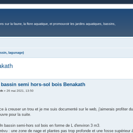
ons sur la faune, la flore aquatique, et promouvoir les jardins aquatiques, bassins,
ssin, lagunage)
akath
 bassin semi hors-sol bois Benakath
th
»
26 mai 2021, 13:50
 à creuser un trou et je me suis documenté sur le web, j'aimerais profiter du
uvre pour la suite.
Un bassin semi-hors sol bois en forme de L d'environ 3 m3.
prévu : une zone de nage et plantes pas trop profonde et une fosse supérieur 