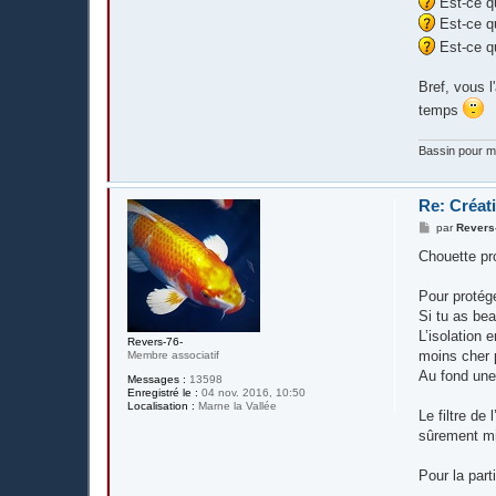
Est-ce qu
Est-ce qu
Est-ce qu
Bref, vous l
temps
Bassin pour me
Re: Créat
M
par
Revers
e
s
Chouette pro
s
a
g
Pour protége
e
Si tu as bea
L’isolation 
Revers-76-
moins cher p
Membre associatif
Au fond une 
Messages :
13598
Enregistré le :
04 nov. 2016, 10:50
Localisation :
Marne la Vallée
Le filtre de
sûrement mie
Pour la part