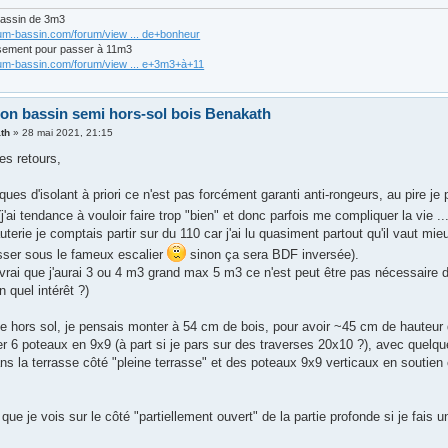
bassin de 3m3
rum-bassin.com/forum/view ... de+bonheur
sement pour passer à 11m3
rum-bassin.com/forum/view ... e+3m3+à+11
ion bassin semi hors-sol bois Benakath
th
»
28 mai 2021, 21:15
es retours,
ques d'isolant à priori ce n'est pas forcément garanti anti-rongeurs, au pire j
j'ai tendance à vouloir faire trop "bien" et donc parfois me compliquer la vie ..
uterie je comptais partir sur du 110 car j'ai lu quasiment partout qu'il vaut mieu
asser sous le fameux escalier
sinon ça sera BDF inversée).
vrai que j'aurai 3 ou 4 m3 grand max 5 m3 ce n'est peut être pas nécessaire du
 quel intérêt ?)
ie hors sol, je pensais monter à 54 cm de bois, pour avoir ~45 cm de hauteur 
er 6 poteaux en 9x9 (à part si je pars sur des traverses 20x10 ?), avec quelqu
s la terrasse côté "pleine terrasse" et des poteaux 9x9 verticaux en soutien c
i que je vois sur le côté "partiellement ouvert" de la partie profonde si je fais