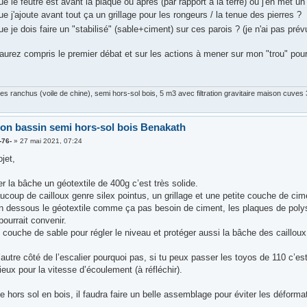
e le feutre est avant la plaque ou après (par rapport à la terre) ou j'en met u
e j'ajoute avant tout ça un grillage pour les rongeurs / la tenue des pierres ?
e je dois faire un "stabilisé" (sable+ciment) sur ces parois ? (je n'ai pas prévu
'aurez compris le premier débat et sur les actions à mener sur mon "trou" pour 
s ranchus (voile de chine), semi hors-sol bois, 5 m3 avec filtration gravitaire maison cuve
ion bassin semi hors-sol bois Benakath
-76-
»
27 mai 2021, 07:24
jet,
r la bâche un géotextile de 400g c’est très solide.
ucoup de cailloux genre silex pointus, un grillage et une petite couche de cim
en dessous le géotextile comme ça pas besoin de ciment, les plaques de polyst
ourrait convenir.
couche de sable pour régler le niveau et protéger aussi la bâche des cailloux
 l’autre côté de l’escalier pourquoi pas, si tu peux passer les toyos de 110 c’
ux pour la vitesse d’écoulement (à réfléchir).
ie hors sol en bois, il faudra faire un belle assemblage pour éviter les déform