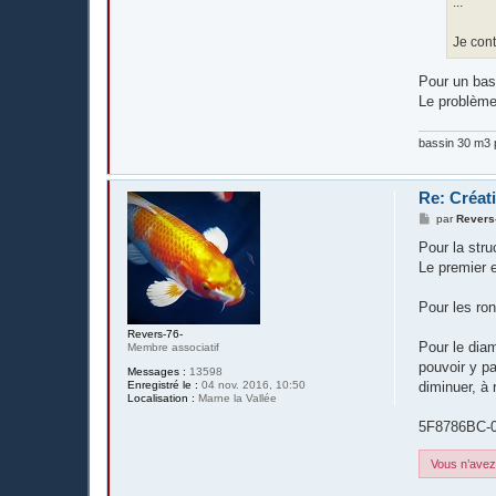
...
Je cont
Pour un bass
Le problème 
bassin 30 m3 p
Re: Créat
M
par
Revers
e
s
Pour la stru
s
Le premier e
a
g
e
Pour les ron
Revers-76-
Pour le diam
Membre associatif
pouvoir y pa
Messages :
13598
Enregistré le :
04 nov. 2016, 10:50
diminuer, à 
Localisation :
Marne la Vallée
5F8786BC-0
Vous n’avez 