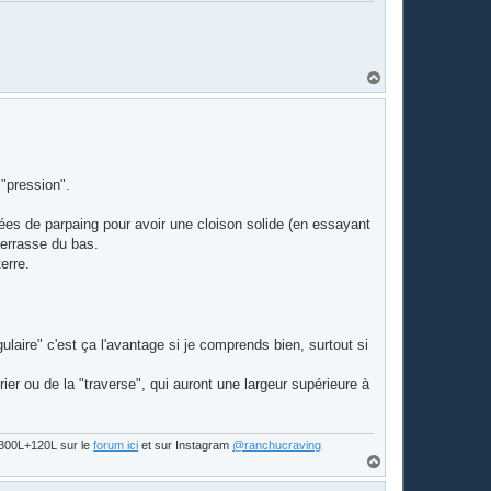
H
a
u
t
 "pression".
gées de parpaing pour avoir une cloison solide (en essayant
 terrasse du bas.
erre.
ulaire" c'est ça l'avantage si je comprends bien, surtout si
ier ou de la "traverse", qui auront une largeur supérieure à
s 300L+120L sur le
forum ici
et sur Instagram
@ranchucraving
H
a
u