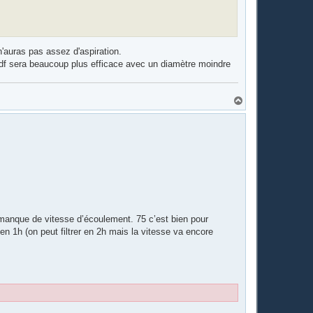
n'auras pas assez d'aspiration.
 bdf sera beaucoup plus efficace avec un diamètre moindre
H
a
u
t
r manque de vitesse d’écoulement. 75 c’est bien pour
en 1h (on peut filtrer en 2h mais la vitesse va encore