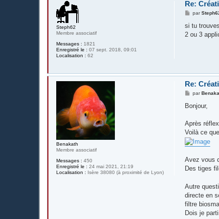
Re: Créat
M
par
Steph6
e
s
si tu trouve
Steph62
s
Membre associatif
2 ou 3 appli
a
g
Messages :
1821
e
Enregistré le :
07 sept. 2018, 09:01
Localisation :
62
Re: Créat
M
par
Benaka
e
s
Bonjour,
s
a
g
Après réflex
e
Voilà ce que
Benakath
Membre associatif
Avez vous 
Messages :
450
Enregistré le :
24 mai 2021, 21:19
Des tiges fi
Localisation :
Isère 38080 (à proximité de Lyon)
Autre quest
directe en s
filtre biosm
Dois je part