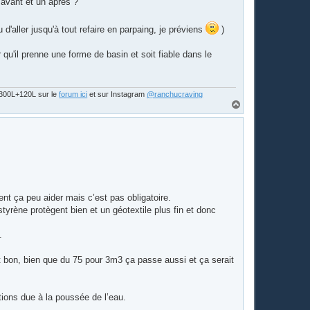
n avant et un après ?
 d'aller jusqu'à tout refaire en parpaing, je préviens
)
qu'il prenne une forme de basin et soit fiable dans le
s 300L+120L sur le
forum ici
et sur Instagram
@ranchucraving
H
a
u
t
ent ça peu aider mais c’est pas obligatoire.
yrène protègent bien et un géotextile plus fin et donc
.
est bon, bien que du 75 pour 3m3 ça passe aussi et ça serait
ations due à la poussée de l’eau.