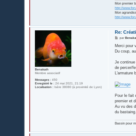
Mon premier 
http://www.fo
Mon agrandis
http://www.fo
Re: Créat
M
par
Benaka
e
s
Merci pour v
s
Du coup, au 
a
g
e
Je continue 
de percer/fe
Benakath
L'armature b
Membre associatif
Messages :
450
Enregistré le :
24 mai 2021, 21:19
Localisation :
Isère 38080 (à proximité de Lyon)
Pour le fait
premier et d
Au vu des di
du bastaing
Bassin pour me