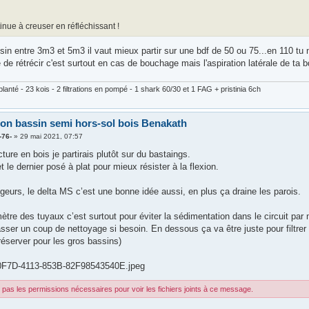
inue à creuser en réfléchissant !
in entre 3m3 et 5m3 il vaut mieux partir sur une bdf de 50 ou 75...en 110 tu 
de rétrécir c'est surtout en cas de bouchage mais l'aspiration latérale de ta
lanté - 23 kois - 2 filtrations en pompé - 1 shark 60/30 et 1 FAG + pristinia 6ch
ion bassin semi hors-sol bois Benakath
-76-
»
29 mai 2021, 07:57
cture en bois je partirais plutôt sur du bastaings.
t le dernier posé à plat pour mieux résister à la flexion.
geurs, le delta MS c’est une bonne idée aussi, en plus ça draine les parois.
ètre des tuyaux c’est surtout pour éviter la sédimentation dans le circuit pa
sser un coup de nettoyage si besoin. En dessous ça va être juste pour filtrer 
réserver pour les gros bassins)
F7D-4113-853B-82F98543540E.jpeg
pas les permissions nécessaires pour voir les fichiers joints à ce message.