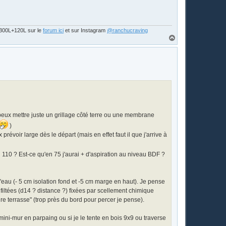
s 300L+120L sur le
forum ici
et sur Instagram
@ranchucraving
H
a
u
t
e peux mettre juste un grillage côté terre ou une membrane
)
 prévoir large dès le départ (mais en effet faut il que j'arrive à
 110 ? Est-ce qu'en 75 j'aurai + d'aspiration au niveau BDF ?
'eau (- 5 cm isolation fond et -5 cm marge en haut). Je pense
 filtées (d14 ? distance ?) fixées par scellement chimique
re terrasse" (trop près du bord pour percer je pense).
un mini-mur en parpaing ou si je le tente en bois 9x9 ou traverse