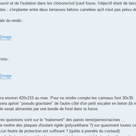
uvrir et de l'isolation dans les cloisons/sol (sauf fosse, l'objectif étant de lais
tes : s'implanter entre deux terrasses bétons carrelées qu'il n'est pas prévu 
ale du rendu :
trou :
era environ 420x215 au max. Pour se rendre compte les carreaux font 30x30.
n sera apriori "pseudo gravitaire" de l'autre côté d'un petit escalier en beton (l
lle serait alimentée par une bonde de fond dans la fosse.
s questions sont sur le "traitement" des parois terre/pierres/racines ...
e mettre des plaques d'isolant rigide (polyuréthane ?) sur quasiment toutes ces
'un feutre de protection est suffisant ? (quitte à prendre du costaud)