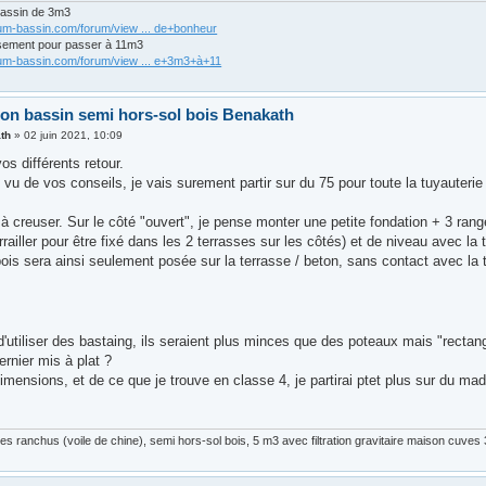
bassin de 3m3
rum-bassin.com/forum/view ... de+bonheur
sement pour passer à 11m3
rum-bassin.com/forum/view ... e+3m3+à+11
ion bassin semi hors-sol bois Benakath
th
»
02 juin 2021, 10:09
os différents retour.
vu de vos conseils, je vais surement partir sur du 75 pour toute la tuyauterie
à creuser. Sur le côté "ouvert", je pense monter une petite fondation + 3 ran
rrailler pour être fixé dans les 2 terrasses sur les côtés) et de niveau avec la
ois sera ainsi seulement posée sur la terrasse / beton, sans contact avec la t
 d'utiliser des bastaing, ils seraient plus minces que des poteaux mais "rectang
ernier mis à plat ?
mensions, et de ce que je trouve en classe 4, je partirai ptet plus sur du madr
.
s ranchus (voile de chine), semi hors-sol bois, 5 m3 avec filtration gravitaire maison cuve