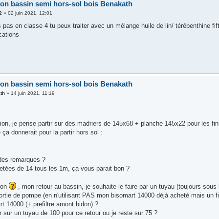
ion bassin semi hors-sol bois Benakath
2
»
02 juin 2021, 12:01
s pas en classe 4 tu peux traiter avec un mélange huile de lin/ térébenthine fift
cations
ion bassin semi hors-sol bois Benakath
th
»
14 juin 2021, 11:19
ion, je pense partir sur des madriers de 145x68 + planche 145x22 pour les fini
 ça donnerait pour la partir hors sol :
des remarques ?
letées de 14 tous les 1m, ça vous parait bon ?
ion
, mon retour au bassin, je souhaite le faire par un tuyau (toujours sous 
ortie de pompe (en n'utilisant PAS mon bisomart 14000 déjà acheté mais un fil
art 14000 (+ prefiltre amont bidon) ?
ir sur un tuyau de 100 pour ce retour ou je reste sur 75 ?