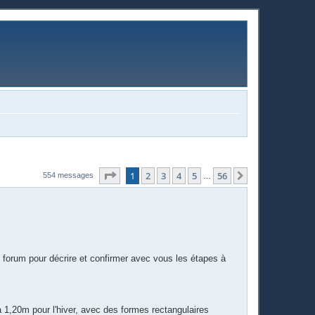
Page
1
sur
56
1
2
3
4
5
56
Suivante
554 messages
…
 forum pour décrire et confirmer avec vous les étapes à
à 1,20m pour l'hiver, avec des formes rectangulaires