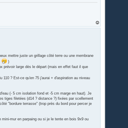
H
a
u
t
e peux mettre juste un grillage côté terre ou une membrane
.
)
x prévoir large dès le départ (mais en effet faut il que
 110 ? Est-ce qu'en 75 j'aurai + d'aspiration au niveau
d'eau (- 5 cm isolation fond et -5 cm marge en haut). Je
es tiges filetées (d14 ? distance ?) fixées par scellement
ôté "bordure terrasse" (trop près du bord pour percer je
 un mini-mur en parpaing ou si je le tente en bois 9x9 ou