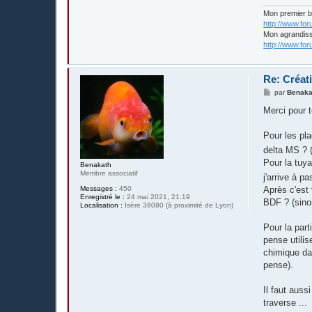
Mon premier 
http://www.fo
Mon agrandis
http://www.fo
Re: Créat
M
par
Benaka
e
s
Merci pour t
s
a
g
Pour les pla
e
delta MS ? (
Pour la tuya
Benakath
Membre associatif
j'arrive à p
Messages :
450
Après c'est 
Enregistré le :
24 mai 2021, 21:19
BDF ? (sinon
Localisation :
Isère 38080 (à proximité de Lyon)
Pour la part
pense utilis
chimique dan
pense).
Il faut auss
traverse ...