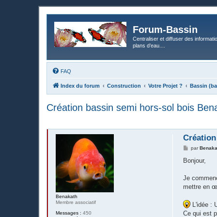
Forum-Bassin
Centraliser et diffuser des informati
plans d’eau....
FAQ
Index du forum
Construction
Votre Projet ?
Bassin (ba
Création bassin semi hors-sol bois Ben
Création
M
par
Benaka
e
s
Bonjour,
s
a
g
Je commence
e
mettre en œ
Benakath
Membre associatif
L'idée : 
Ce qui est 
Messages :
450