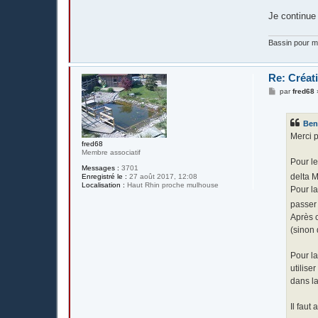
Je continue 
Bassin pour me
Re: Créat
M
par
fred68
e
s
s
Ben
a
g
Merci p
e
fred68
Membre associatif
Pour le
Messages :
3701
delta M
Enregistré le :
27 août 2017, 12:08
Localisation :
Haut Rhin proche mulhouse
Pour la
passer
Après c
(sinon 
Pour la
utilise
dans la
Il faut