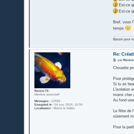
Est-ce qu
Est-ce qu
Bref, vous l
temps
Bassin pour me
Re: Créat
M
par
Revers
e
s
Chouette pro
s
a
g
Pour protége
e
Si tu as bea
L’isolation 
Revers-76-
moins cher p
Membre associatif
Au fond une 
Messages :
13599
Enregistré le :
04 nov. 2016, 10:50
Localisation :
Marne la Vallée
Le filtre de
sûrement mie
Pour la part