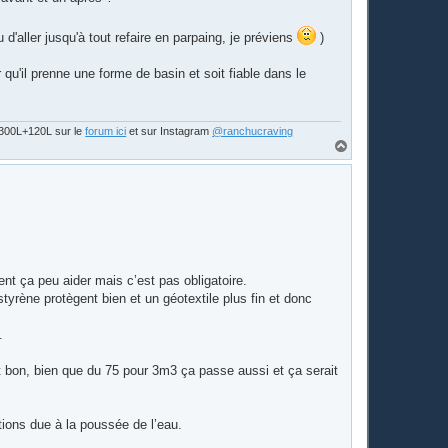
 d'aller jusqu'à tout refaire en parpaing, je préviens
)
qu'il prenne une forme de basin et soit fiable dans le
s 300L+120L sur le
forum ici
et sur Instagram
@ranchucraving
H
a
u
t
ent ça peu aider mais c’est pas obligatoire.
yrène protègent bien et un géotextile plus fin et donc
.
est bon, bien que du 75 pour 3m3 ça passe aussi et ça serait
ations due à la poussée de l’eau.