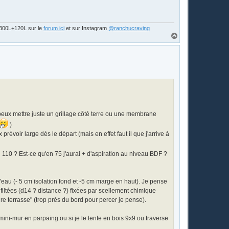
s 300L+120L sur le
forum ici
et sur Instagram
@ranchucraving
H
a
u
t
e peux mettre juste un grillage côté terre ou une membrane
)
 prévoir large dès le départ (mais en effet faut il que j'arrive à
 110 ? Est-ce qu'en 75 j'aurai + d'aspiration au niveau BDF ?
'eau (- 5 cm isolation fond et -5 cm marge en haut). Je pense
 filtées (d14 ? distance ?) fixées par scellement chimique
re terrasse" (trop près du bord pour percer je pense).
un mini-mur en parpaing ou si je le tente en bois 9x9 ou traverse