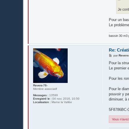
Je cont
Pour un bass
Le problème 
bassin 30 m3 p
Re: Créat
M
par
Revers
e
s
Pour la stru
s
Le premier e
a
g
e
Pour les ron
Revers-76-
Pour le diam
Membre associatif
pouvoir y pa
Messages :
13599
Enregistré le :
04 nov. 2016, 10:50
diminuer, à 
Localisation :
Marne la Vallée
5F8786BC-0
Vous n’avez 