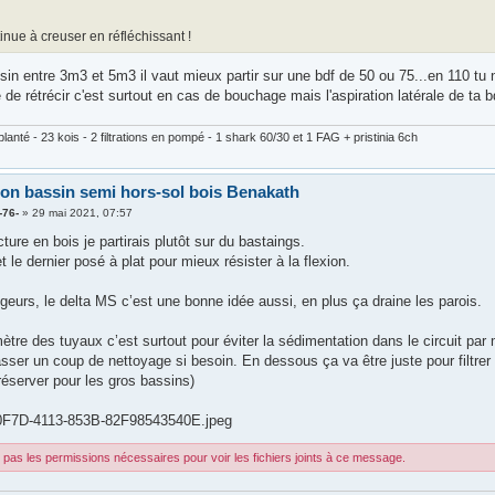
inue à creuser en réfléchissant !
in entre 3m3 et 5m3 il vaut mieux partir sur une bdf de 50 ou 75...en 110 tu 
de rétrécir c'est surtout en cas de bouchage mais l'aspiration latérale de ta
lanté - 23 kois - 2 filtrations en pompé - 1 shark 60/30 et 1 FAG + pristinia 6ch
ion bassin semi hors-sol bois Benakath
-76-
»
29 mai 2021, 07:57
cture en bois je partirais plutôt sur du bastaings.
t le dernier posé à plat pour mieux résister à la flexion.
geurs, le delta MS c’est une bonne idée aussi, en plus ça draine les parois.
ètre des tuyaux c’est surtout pour éviter la sédimentation dans le circuit pa
sser un coup de nettoyage si besoin. En dessous ça va être juste pour filtrer 
réserver pour les gros bassins)
F7D-4113-853B-82F98543540E.jpeg
pas les permissions nécessaires pour voir les fichiers joints à ce message.