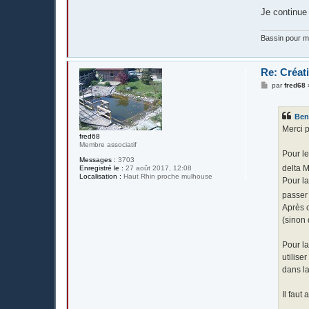
Je continue 
Bassin pour me
Re: Créat
M
par
fred68
e
s
s
Ben
a
g
Merci p
e
fred68
Membre associatif
Pour le
Messages :
3703
delta M
Enregistré le :
27 août 2017, 12:08
Localisation :
Haut Rhin proche mulhouse
Pour la
passer
Après c
(sinon 
Pour la
utilise
dans la
Il faut
...