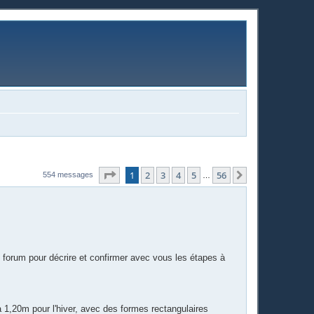
Page
1
sur
56
1
2
3
4
5
56
Suivante
554 messages
…
 forum pour décrire et confirmer avec vous les étapes à
à 1,20m pour l'hiver, avec des formes rectangulaires