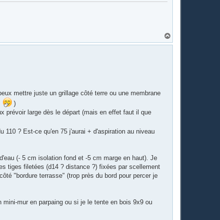
H
a
u
t
e peux mettre juste un grillage côté terre ou une membrane
.
)
x prévoir large dès le départ (mais en effet faut il que
 110 ? Est-ce qu'en 75 j'aurai + d'aspiration au niveau
d'eau (- 5 cm isolation fond et -5 cm marge en haut). Je
es tiges filetées (d14 ? distance ?) fixées par scellement
ôté "bordure terrasse" (trop près du bord pour percer je
 un mini-mur en parpaing ou si je le tente en bois 9x9 ou