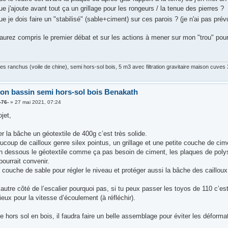
e j'ajoute avant tout ça un grillage pour les rongeurs / la tenue des pierres ?
e je dois faire un "stabilisé" (sable+ciment) sur ces parois ? (je n'ai pas prévu
'aurez compris le premier débat et sur les actions à mener sur mon "trou" pour 
s ranchus (voile de chine), semi hors-sol bois, 5 m3 avec filtration gravitaire maison cuve
ion bassin semi hors-sol bois Benakath
-76-
»
27 mai 2021, 07:24
jet,
r la bâche un géotextile de 400g c’est très solide.
ucoup de cailloux genre silex pointus, un grillage et une petite couche de cim
en dessous le géotextile comme ça pas besoin de ciment, les plaques de polyst
ourrait convenir.
couche de sable pour régler le niveau et protéger aussi la bâche des cailloux
 l’autre côté de l’escalier pourquoi pas, si tu peux passer les toyos de 110 c’
ux pour la vitesse d’écoulement (à réfléchir).
ie hors sol en bois, il faudra faire un belle assemblage pour éviter les déform