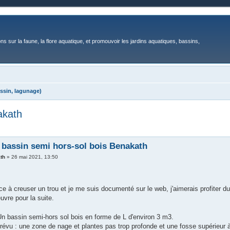
ons sur la faune, la flore aquatique, et promouvoir les jardins aquatiques, bassins,
ssin, lagunage)
akath
 bassin semi hors-sol bois Benakath
th
»
26 mai 2021, 13:50
 à creuser un trou et je me suis documenté sur le web, j'aimerais profiter du
uvre pour la suite.
Un bassin semi-hors sol bois en forme de L d'environ 3 m3.
prévu : une zone de nage et plantes pas trop profonde et une fosse supérieur 