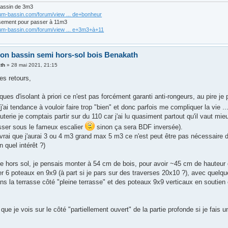
bassin de 3m3
rum-bassin.com/forum/view ... de+bonheur
sement pour passer à 11m3
rum-bassin.com/forum/view ... e+3m3+à+11
ion bassin semi hors-sol bois Benakath
th
»
28 mai 2021, 21:15
es retours,
ques d'isolant à priori ce n'est pas forcément garanti anti-rongeurs, au pire j
j'ai tendance à vouloir faire trop "bien" et donc parfois me compliquer la vie ..
uterie je comptais partir sur du 110 car j'ai lu quasiment partout qu'il vaut mieu
asser sous le fameux escalier
sinon ça sera BDF inversée).
vrai que j'aurai 3 ou 4 m3 grand max 5 m3 ce n'est peut être pas nécessaire du
 quel intérêt ?)
ie hors sol, je pensais monter à 54 cm de bois, pour avoir ~45 cm de hauteur 
er 6 poteaux en 9x9 (à part si je pars sur des traverses 20x10 ?), avec quelqu
s la terrasse côté "pleine terrasse" et des poteaux 9x9 verticaux en soutien c
i que je vois sur le côté "partiellement ouvert" de la partie profonde si je fais