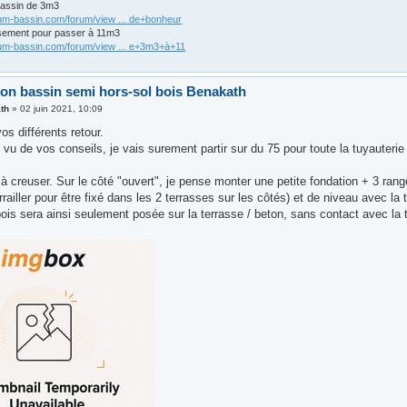
bassin de 3m3
rum-bassin.com/forum/view ... de+bonheur
sement pour passer à 11m3
rum-bassin.com/forum/view ... e+3m3+à+11
ion bassin semi hors-sol bois Benakath
th
»
02 juin 2021, 10:09
os différents retour.
vu de vos conseils, je vais surement partir sur du 75 pour toute la tuyauterie
à creuser. Sur le côté "ouvert", je pense monter une petite fondation + 3 ran
rrailler pour être fixé dans les 2 terrasses sur les côtés) et de niveau avec la
ois sera ainsi seulement posée sur la terrasse / beton, sans contact avec la t