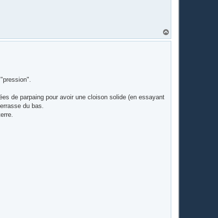
H
a
u
t
 "pression".
gées de parpaing pour avoir une cloison solide (en essayant
 terrasse du bas.
erre.