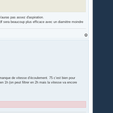
n'auras pas assez d'aspiration.
 bdf sera beaucoup plus efficace avec un diamètre moindre
H
a
u
t
r manque de vitesse d’écoulement. 75 c’est bien pour
en 1h (on peut filtrer en 2h mais la vitesse va encore