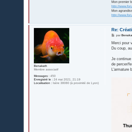
Mon premier 
http://www.fo
Mon agrandis
http://www.fo
Re: Créat
M
par
Benaka
e
s
Merci pour v
s
Du coup, au 
a
g
e
Je continue 
de percer/fe
Benakath
L'armature b
Membre associatif
Messages :
450
Enregistré le :
24 mai 2021, 21:19
Localisation :
Isère 38080 (à proximité de Lyon)