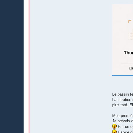
Le bassin f
La filtratio
plus tard. E
Mes première
Je prévois d
Est-ce qu
Est-ce qu