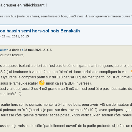
à creuser en réfléchissant !
s ranchus (voile de chine), semi hors-sol bois, 5 m3 avec filtration gravitaire maison cuve
ion bassin semi hors-sol bois Benakath
»
29 mai 2021, 00:15
akath
a écrit :
↑
28 mai 2021, 21:15
our tes retours,
s plaques d'isolant a priori ce n'est pas forcément garanti anti-rongeurs, au pire j
S ? (j'ai tendance à vouloir faire trop "bien" et donc parfois me compliquer la vie ...
 tuyauterie je comptais partir sur du 110 car j'ai lu quasiment partout qu'il vaut mieux
 sous le fameux escalier
sinon ça sera BDF inversée).
'est vrai que j'aurai 3 ou 4 m3 grand max 5 m3 ce n'est peut être pas nécessaire du
quel intérêt ?)
 partie hors sol, je pensais monter à 54 cm de bois, pour avoir ~45 cm de hauteur d
r 6 poteaux en 9x9 (à part si je pars sur des traverses 20x10 ?), avec quelques tiges
 terrasse côté "pleine terrasse" et des poteaux 9x9 verticaux en soutien côté "bordu
 aussi que je vois sur le côté "partiellement ouvert" de la partie profonde si je fais 