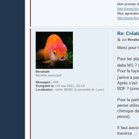
Mon premier 
http://www.fo
Mon agrandis
http://www.fo
Re: Créat
M
par
Benaka
e
s
Merci pour t
s
a
g
Pour les pla
e
delta MS ? (
Pour la tuya
Benakath
Membre associatif
j'arrive à p
Messages :
450
Après c'est 
Enregistré le :
24 mai 2021, 21:19
BDF ? (sinon
Localisation :
Isère 38080 (à proximité de Lyon)
Pour la part
pense utilis
chimique dan
pense).
Il faut auss
traverse ...