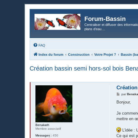
Forum-Bassin
Centraliser et diffuser des informati
plans d’eau....
FAQ
Index du forum
Construction
Votre Projet ?
Bassin (ba
Création bassin semi hors-sol bois Ben
Création
M
par
Benaka
e
s
Bonjour,
s
a
g
Je commence
e
mettre en œ
Benakath
Membre associatif
L'idée : 
Ce qui est 
Messages :
450