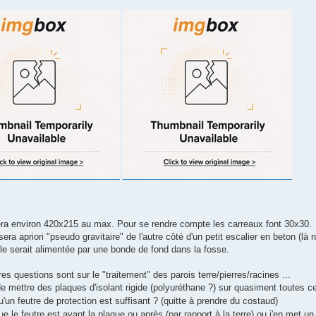
era environ 420x215 au max. Pour se rendre compte les carreaux font 30x30.
n sera apriori "pseudo gravitaire" de l'autre côté d'un petit escalier en beton (l
lle serait alimentée par une bonde de fond dans la fosse.
s questions sont sur le "traitement" des parois terre/pierres/racines ...
e mettre des plaques d'isolant rigide (polyuréthane ?) sur quasiment toutes ces
'un feutre de protection est suffisant ? (quitte à prendre du costaud)
e le feutre est avant la plaque ou après (par rapport à la terre) ou j'en met u