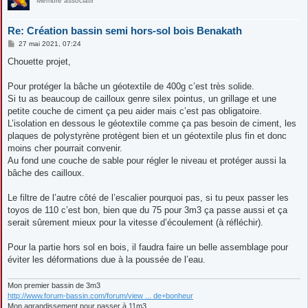
Membre associatif
Re: Création bassin semi hors-sol bois Benakath
M
27 mai 2021, 07:24
e
s
Chouette projet,
s
a
g
Pour protéger la bâche un géotextile de 400g c’est très solide.
e
Si tu as beaucoup de cailloux genre silex pointus, un grillage et une
petite couche de ciment ça peu aider mais c’est pas obligatoire.
L’isolation en dessous le géotextile comme ça pas besoin de ciment, les
plaques de polystyrène protègent bien et un géotextile plus fin et donc
moins cher pourrait convenir.
Au fond une couche de sable pour régler le niveau et protéger aussi la
bâche des cailloux.
Le filtre de l’autre côté de l’escalier pourquoi pas, si tu peux passer les
toyos de 110 c’est bon, bien que du 75 pour 3m3 ça passe aussi et ça
serait sûrement mieux pour la vitesse d’écoulement (à réfléchir).
Pour la partie hors sol en bois, il faudra faire un belle assemblage pour
éviter les déformations due à la poussée de l’eau.
Mon premier bassin de 3m3
http://www.forum-bassin.com/forum/view ... de+bonheur
Mon agrandissement pour passer à 11m3