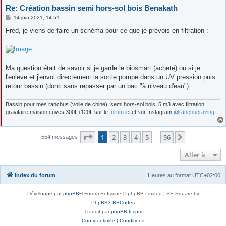
Re: Création bassin semi hors-sol bois Benakath
M
14 juin 2021, 14:51
e
s
Fred, je viens de faire un schéma pour ce que je prévois en filtration :
s
a
g
e
Ma question était de savoir si je garde le biosmart (acheté) ou si je
l'enleve et j'envoi directement la sortie pompe dans un UV pression puis
retour bassin (donc sans repasser par un bac "à niveau d'eau").
Bassin pour mes ranchus (voile de chine), semi hors-sol bois, 5 m3 avec filtration
gravitaire maison cuves 300L+120L sur le
forum ici
et sur Instagram
@ranchucraving
Page
1
sur
56
1
2
3
4
5
56
Suivante
554 messages
…
Aller à
Index du forum
Heures au format
UTC+02:00
Développé par
phpBB
® Forum Software © phpBB Limited | SE Square by
PhpBB3 BBCodes
Traduit par
phpBB-fr.com
Confidentialité
|
Conditions