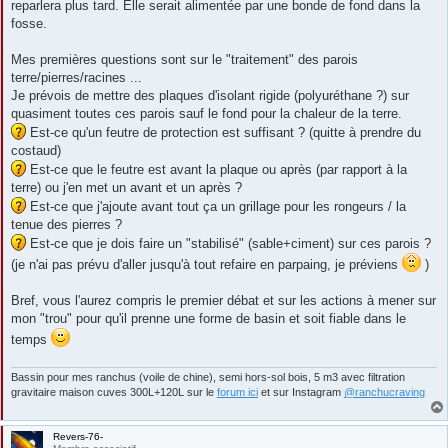
reparlera plus tard. Elle serait alimentée par une bonde de fond dans la
fosse.
Mes premières questions sont sur le "traitement" des parois
terre/pierres/racines ...
Je prévois de mettre des plaques d'isolant rigide (polyuréthane ?) sur
quasiment toutes ces parois sauf le fond pour la chaleur de la terre.
Est-ce qu'un feutre de protection est suffisant ? (quitte à prendre du
costaud)
Est-ce que le feutre est avant la plaque ou après (par rapport à la
terre) ou j'en met un avant et un après ?
Est-ce que j'ajoute avant tout ça un grillage pour les rongeurs / la
tenue des pierres ?
Est-ce que je dois faire un "stabilisé" (sable+ciment) sur ces parois ?
(je n'ai pas prévu d'aller jusqu'à tout refaire en parpaing, je préviens
)
Bref, vous l'aurez compris le premier débat et sur les actions à mener sur
mon "trou" pour qu'il prenne une forme de basin et soit fiable dans le
temps
Bassin pour mes ranchus (voile de chine), semi hors-sol bois, 5 m3 avec filtration
gravitaire maison cuves 300L+120L sur le
forum ici
et sur Instagram
@ranchucraving
Revers-76-