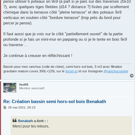
pense utiliser 6 poteaux en 9x9 (à part si je pars sur des traverses 20x10
?), avec quelques tiges filetées (d14 ? distance ?) fixées par scellement
chimique dans la terrasse côté "pleine terrasse" et des poteaux 9x9
verticaux en soutien côté "bordure terrasse" (trop près du bord pour
percer je pense).
Il faut aussi que je vois sur le côté "partiellement ouvert" de la partie
profonde si je fais un mini-mur en parpaing ou si je le tente en bois 9x9
ou traverse ...
Je continue à creuser en réfléchissant !
Bassin pour mes ranchus (voile de chine), semi hors-sol bois, 5 m3 avec filtration
gravitaire maison cuves 300L+120L sur le
forum ici
et sur Instagram
@ranchucraving
fred68
Membre associatif
Re: Création bassin semi hors-sol bois Benakath
M
29 mai 2021, 00:15
e
s
s
Benakath
a écrit :
↑
a
g
Merci pour tes retours,
e