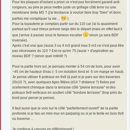
Pour les plaques d'isolant a priori ce n'est pas forcément garanti anti-
rongeurs, au pire je peux mettre juste un grillage côté terre ou une
membrane delta MS ? (j'ai tendance à vouloir faire trop "bien" et donc
parfois me compliquer la vie ...
)
Pour la tuyauterie je comptais partir sur du 110 car j'ai lu quasiment
partout qu'il vaut mieux prévoir large dès le départ (mais en effet faut il
que j'arrive à passer sous le fameux escalier
sinon ça sera BDF
inversée).
Après c'est vrai que j'aurai 3 ou 4 m3 grand max 5 m3 ce n'est peut être
pas nécessaire du 110 ? Est-ce qu'en 75 j'aurai + d'aspiration au
niveau BDF ? (sinon quel intérêt ?)
Pour la partie hors sol, je pensais monter à 54 cm de bois, pour avoir
~45 cm de hauteur d'eau (- 5 cm isolation fond et -5 cm marge en haut).
Je pense utiliser 6 poteaux en 9x9 (à part si je pars sur des traverses
20x10 ?), avec quelques tiges filtées (d14 ? distance ?) fixées par
scellement chimique dans la terrasse côté "pleine terrasse" et des
poteaux 9x9 verticaux en soutien côté "bordure terrasse" (trop près du
bord pour percer je pense).
Il faut aussi que je vois sur le côté "partiellement ouvert" de la partie
profonde si je fais un mini-mur en parpaing ou si je le tente en bois 9x9
ou traverse ...
Je continue à creuser en réfléchissant !