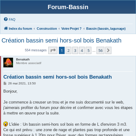
Forum-Bassin
FAQ
Index du forum
Construction
Votre Projet ?
Bassin (bassin, lagunage)
Création bassin semi hors-sol bois Benakath
Page
1
sur
56
1
2
3
4
5
56
Suivante
554 messages
…
Benakath
Membre associatif
Création bassin semi hors-sol bois Benakath
M
26 mai 2021, 13:50
e
s
Bonjour,
s
a
g
Je commence à creuser un trou et je me suis documenté sur le web,
e
j'aimerais profiter du forum pour décrire et confirmer avec vous les étapes
à mettre en œuvre pour la suite.
L'idée : Un bassin semi-hors sol bois en forme de L d'environ 3 m3.
Ce qui est prévu : une zone de nage et plantes pas trop profonde et une
fosse supérieur à 1,20m pour l'hiver, avec des formes rectangulaires