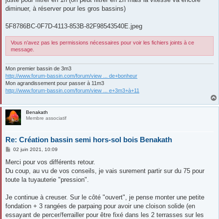
diminuer, à réserver pour les gros bassins)
5F8786BC-0F7D-4113-853B-82F98543540E.jpeg
Vous n’avez pas les permissions nécessaires pour voir les fichiers joints à ce
message.
Mon premier bassin de 3m3
http://www.forum-bassin.com/forum/view ... de+bonheur
Mon agrandissement pour passer à 11m3
http://www.forum-bassin.com/forum/view ... e+3m3+à+11
Benakath
Membre associatif
Re: Création bassin semi hors-sol bois Benakath
M
02 juin 2021, 10:09
e
s
Merci pour vos différents retour.
s
Du coup, au vu de vos conseils, je vais surement partir sur du 75 pour
a
g
toute la tuyauterie "pression".
e
Je continue à creuser. Sur le côté "ouvert", je pense monter une petite
fondation + 3 rangées de parpaing pour avoir une cloison solide (en
essayant de percer/ferrailler pour être fixé dans les 2 terrasses sur les