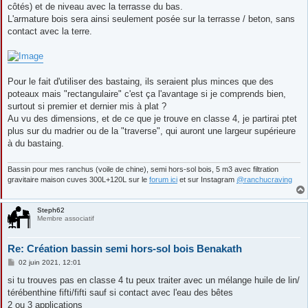
côtés) et de niveau avec la terrasse du bas.
L'armature bois sera ainsi seulement posée sur la terrasse / beton, sans
contact avec la terre.
Pour le fait d'utiliser des bastaing, ils seraient plus minces que des
poteaux mais "rectangulaire" c'est ça l'avantage si je comprends bien,
surtout si premier et dernier mis à plat ?
Au vu des dimensions, et de ce que je trouve en classe 4, je partirai ptet
plus sur du madrier ou de la "traverse", qui auront une largeur supérieure
à du bastaing.
Bassin pour mes ranchus (voile de chine), semi hors-sol bois, 5 m3 avec filtration
gravitaire maison cuves 300L+120L sur le
forum ici
et sur Instagram
@ranchucraving
Steph62
Membre associatif
Re: Création bassin semi hors-sol bois Benakath
M
02 juin 2021, 12:01
e
s
si tu trouves pas en classe 4 tu peux traiter avec un mélange huile de lin/
s
térébenthine fifti/fifti sauf si contact avec l'eau des bêtes
a
g
2 ou 3 applications