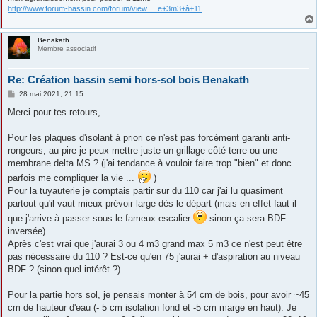
http://www.forum-bassin.com/forum/view ... e+3m3+à+11
Benakath
Membre associatif
Re: Création bassin semi hors-sol bois Benakath
M
28 mai 2021, 21:15
e
s
Merci pour tes retours,
s
a
g
Pour les plaques d'isolant à priori ce n'est pas forcément garanti anti-
e
rongeurs, au pire je peux mettre juste un grillage côté terre ou une
membrane delta MS ? (j'ai tendance à vouloir faire trop "bien" et donc
parfois me compliquer la vie ...
)
Pour la tuyauterie je comptais partir sur du 110 car j'ai lu quasiment
partout qu'il vaut mieux prévoir large dès le départ (mais en effet faut il
que j'arrive à passer sous le fameux escalier
sinon ça sera BDF
inversée).
Après c'est vrai que j'aurai 3 ou 4 m3 grand max 5 m3 ce n'est peut être
pas nécessaire du 110 ? Est-ce qu'en 75 j'aurai + d'aspiration au niveau
BDF ? (sinon quel intérêt ?)
Pour la partie hors sol, je pensais monter à 54 cm de bois, pour avoir ~45
cm de hauteur d'eau (- 5 cm isolation fond et -5 cm marge en haut). Je