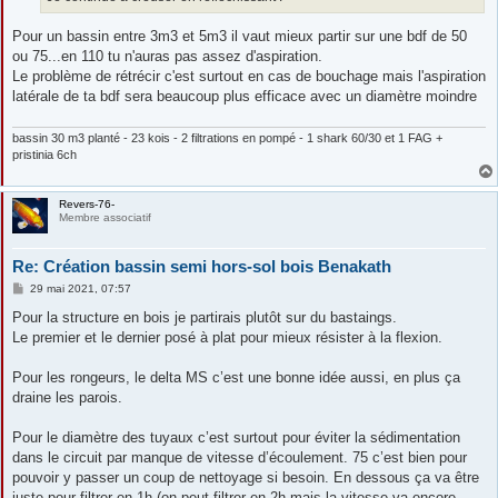
Pour un bassin entre 3m3 et 5m3 il vaut mieux partir sur une bdf de 50
ou 75...en 110 tu n'auras pas assez d'aspiration.
Le problème de rétrécir c'est surtout en cas de bouchage mais l'aspiration
latérale de ta bdf sera beaucoup plus efficace avec un diamètre moindre
bassin 30 m3 planté - 23 kois - 2 filtrations en pompé - 1 shark 60/30 et 1 FAG +
pristinia 6ch
Revers-76-
Membre associatif
Re: Création bassin semi hors-sol bois Benakath
M
29 mai 2021, 07:57
e
s
Pour la structure en bois je partirais plutôt sur du bastaings.
s
Le premier et le dernier posé à plat pour mieux résister à la flexion.
a
g
e
Pour les rongeurs, le delta MS c’est une bonne idée aussi, en plus ça
draine les parois.
Pour le diamètre des tuyaux c’est surtout pour éviter la sédimentation
dans le circuit par manque de vitesse d’écoulement. 75 c’est bien pour
pouvoir y passer un coup de nettoyage si besoin. En dessous ça va être
juste pour filtrer en 1h (on peut filtrer en 2h mais la vitesse va encore