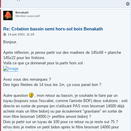
e
Benakath
Membre associatif
Re: Création bassin semi hors-sol bois Benakath
M
14 juin 2021, 11:19
e
s
Bonjour,
s
a
g
Après réflexion, je pense partir sur des madriers de 145x68 + planche
e
145x22 pour les finitions.
Voilà ce que ça donnerait pour la partir hors sol :
Avez vous des remarques ?
Des tiges filetées de 14 tous les 1m, ça vous parait bon ?
Autre question
, mon retour au bassin, je souhaite le faire par un
tuyau (toujours sous l'escalier, comme l'arrivée BDF) deux solutions : soit
directe en sortie de pompe (en n'utilisant PAS mon bisomart 14000 déjà
acheté mais un filtre bidon) ou par écoulement "gravitaire" en sortie de
mon filtre biosmart 14000 (+ prefiltre amont bidon) ?
Dois je partir sur un tuyau de 100 pour ce retour ou je reste sur 75 ?
et/ou dois je mettre un petit bidon après le filtre biosmart 14000 pour