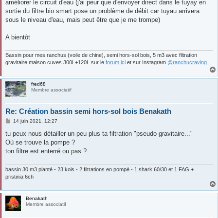
améliorer le circuit d'eau (j'ai peur que d'envoyer direct dans le tuyay en
sortie du filtre bio smart pose un problème de débit car tuyau arrivera
sous le niveau d'eau, mais peut être que je me trompe)
A bientôt
Bassin pour mes ranchus (voile de chine), semi hors-sol bois, 5 m3 avec filtration
gravitaire maison cuves 300L+120L sur le
forum ici
et sur Instagram
@ranchucraving
fred68
Membre associatif
Re: Création bassin semi hors-sol bois Benakath
M
14 juin 2021, 12:27
e
s
tu peux nous détailler un peu plus ta filtration "pseudo gravitaire..."
s
Où se trouve la pompe ?
a
g
ton filtre est enterré ou pas ?
e
bassin 30 m3 planté - 23 kois - 2 filtrations en pompé - 1 shark 60/30 et 1 FAG +
pristinia 6ch
Benakath
Membre associatif