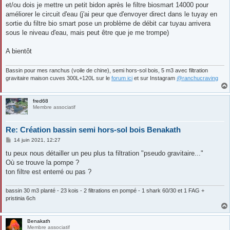
et/ou dois je mettre un petit bidon après le filtre biosmart 14000 pour
améliorer le circuit d'eau (j'ai peur que d'envoyer direct dans le tuyay en
sortie du filtre bio smart pose un problème de débit car tuyau arrivera
sous le niveau d'eau, mais peut être que je me trompe)
A bientôt
Bassin pour mes ranchus (voile de chine), semi hors-sol bois, 5 m3 avec filtration
gravitaire maison cuves 300L+120L sur le
forum ici
et sur Instagram
@ranchucraving
fred68
Membre associatif
Re: Création bassin semi hors-sol bois Benakath
M
14 juin 2021, 12:27
e
s
tu peux nous détailler un peu plus ta filtration "pseudo gravitaire..."
s
Où se trouve la pompe ?
a
g
ton filtre est enterré ou pas ?
e
bassin 30 m3 planté - 23 kois - 2 filtrations en pompé - 1 shark 60/30 et 1 FAG +
pristinia 6ch
Benakath
Membre associatif