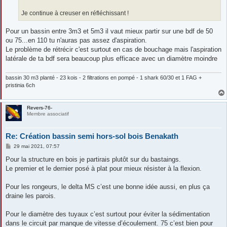
Je continue à creuser en réfléchissant !
Pour un bassin entre 3m3 et 5m3 il vaut mieux partir sur une bdf de 50
ou 75...en 110 tu n'auras pas assez d'aspiration.
Le problème de rétrécir c'est surtout en cas de bouchage mais l'aspiration
latérale de ta bdf sera beaucoup plus efficace avec un diamètre moindre
bassin 30 m3 planté - 23 kois - 2 filtrations en pompé - 1 shark 60/30 et 1 FAG +
pristinia 6ch
Revers-76-
Membre associatif
Re: Création bassin semi hors-sol bois Benakath
M
29 mai 2021, 07:57
e
s
Pour la structure en bois je partirais plutôt sur du bastaings.
s
Le premier et le dernier posé à plat pour mieux résister à la flexion.
a
g
e
Pour les rongeurs, le delta MS c’est une bonne idée aussi, en plus ça
draine les parois.
Pour le diamètre des tuyaux c’est surtout pour éviter la sédimentation
dans le circuit par manque de vitesse d’écoulement. 75 c’est bien pour