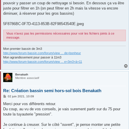
pouvoir y passer un coup de nettoyage si besoin. En dessous ça va être
juste pour filtrer en 1h (on peut filtrer en 2h mais la vitesse va encore
diminuer, à réserver pour les gros bassins)
5F8786BC-0F7D-4113-853B-82F98543540E.jpeg
Vous n’avez pas les permissions nécessaires pour voir les fichiers joints à ce
message.
Mon premier bassin de 3m3
http://www.forum-bassin.com/forum/view ... de+bonheur
Mon agrandissement pour passer à 11m3
http://www.forum-bassin.com/forum/view ... e+3m3+à+11
Benakath
Membre associatif
Re: Création bassin semi hors-sol bois Benakath
M
02 juin 2021, 10:09
e
s
Merci pour vos différents retour.
s
Du coup, au vu de vos conseils, je vais surement partir sur du 75 pour
a
g
toute la tuyauterie "pression".
e
Je continue à creuser. Sur le côté "ouvert", je pense monter une petite