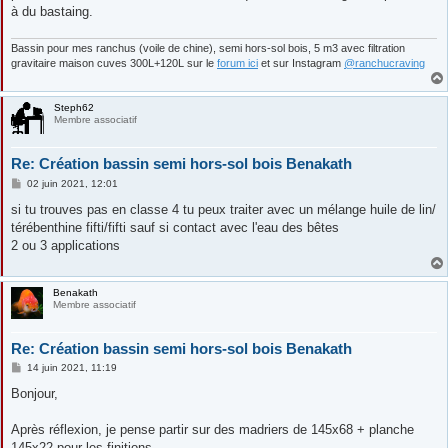
à du bastaing.
Bassin pour mes ranchus (voile de chine), semi hors-sol bois, 5 m3 avec filtration
gravitaire maison cuves 300L+120L sur le
forum ici
et sur Instagram
@ranchucraving
Steph62
Membre associatif
Re: Création bassin semi hors-sol bois Benakath
M
02 juin 2021, 12:01
e
s
si tu trouves pas en classe 4 tu peux traiter avec un mélange huile de lin/
s
térébenthine fifti/fifti sauf si contact avec l'eau des bêtes
a
g
2 ou 3 applications
e
Benakath
Membre associatif
Re: Création bassin semi hors-sol bois Benakath
M
14 juin 2021, 11:19
e
s
Bonjour,
s
a
g
Après réflexion, je pense partir sur des madriers de 145x68 + planche
e
145x22 pour les finitions.