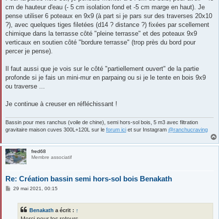
cm de hauteur d'eau (- 5 cm isolation fond et -5 cm marge en haut). Je
pense utiliser 6 poteaux en 9x9 (à part si je pars sur des traverses 20x10
?), avec quelques tiges filetées (d14 ? distance ?) fixées par scellement
chimique dans la terrasse côté "pleine terrasse" et des poteaux 9x9
verticaux en soutien côté "bordure terrasse" (trop près du bord pour
percer je pense).
Il faut aussi que je vois sur le côté "partiellement ouvert" de la partie
profonde si je fais un mini-mur en parpaing ou si je le tente en bois 9x9
ou traverse ...
Je continue à creuser en réfléchissant !
Bassin pour mes ranchus (voile de chine), semi hors-sol bois, 5 m3 avec filtration
gravitaire maison cuves 300L+120L sur le
forum ici
et sur Instagram
@ranchucraving
fred68
Membre associatif
Re: Création bassin semi hors-sol bois Benakath
M
29 mai 2021, 00:15
e
s
s
Benakath
a écrit :
↑
a
g