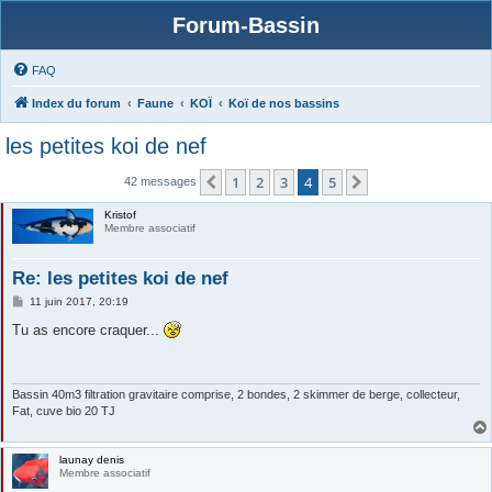
Forum-Bassin
FAQ
Index du forum
Faune
KOÏ
Koï de nos bassins
les petites koi de nef
1
2
3
4
5
Précédente
Suivante
42 messages
Kristof
Membre associatif
Re: les petites koi de nef
M
11 juin 2017, 20:19
e
s
Tu as encore craquer...
s
a
g
e
Bassin 40m3 filtration gravitaire comprise, 2 bondes, 2 skimmer de berge, collecteur,
Fat, cuve bio 20 TJ
launay denis
Membre associatif