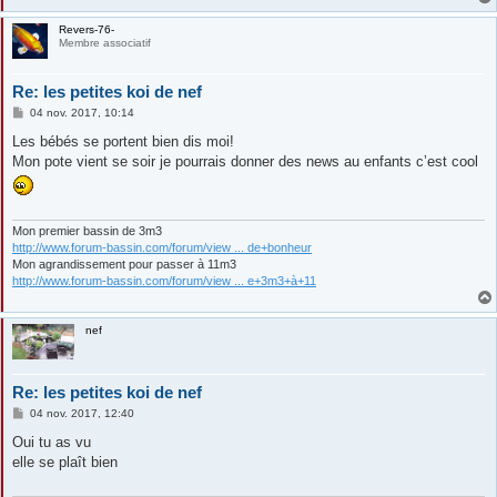
Revers-76-
Membre associatif
Re: les petites koi de nef
M
04 nov. 2017, 10:14
e
s
Les bébés se portent bien dis moi!
s
Mon pote vient se soir je pourrais donner des news au enfants c’est cool
a
g
e
Mon premier bassin de 3m3
http://www.forum-bassin.com/forum/view ... de+bonheur
Mon agrandissement pour passer à 11m3
http://www.forum-bassin.com/forum/view ... e+3m3+à+11
nef
Re: les petites koi de nef
M
04 nov. 2017, 12:40
e
s
Oui tu as vu
s
elle se plaît bien
a
g
e