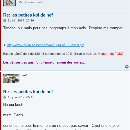
Membre associatif
Re: les petites koi de nef
M
11 juin 2017, 20:39
e
s
Tancho, oui mais pour pas longtemps à mon avis. J'espère me tromper.
s
a
g
e
►
http://www.forum-bassin.com/Accueil/For ... Bassin.pdf
Bassin bâché de + de 130m3 commencé en 2011, filtration maison.
Membre du FCKC
....
Les bétises des uns, font l'enseignement des autres...
nef
Re: les petites koi de nef
M
12 juin 2017, 05:45
e
s
Hé oui kristof
s
a
g
merci Denis
e
oui christine pour le moment on ne peut pas savoir . C'est une loterie