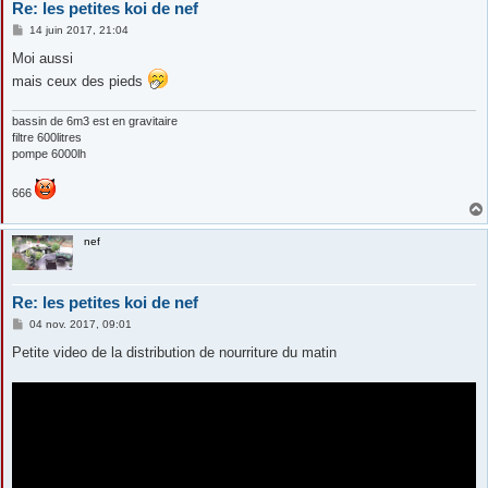
Re: les petites koi de nef
M
14 juin 2017, 21:04
e
s
Moi aussi
s
mais ceux des pieds
a
g
e
bassin de 6m3 est en gravitaire
filtre 600litres
pompe 6000lh
666
nef
Re: les petites koi de nef
M
04 nov. 2017, 09:01
e
s
Petite video de la distribution de nourriture du matin
s
a
g
e