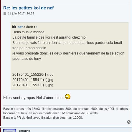
Re: les petites koi de nef
M
11 juin 2017, 20:31
e
s
s
nef
a écrit :
↑
a
g
Hello tous le monde
e
La petite famille des koi c'est agrandi chez moi
Bien sur je vais faire un don car je ne peut pas tous garder cela ferait
trop pour mon bassin
je vous présente donc les deux dernières que viennent de la sélection
japonaise de tony
20170401_155226(1).jpg
20170401_155411(1).jpg
20170401_155311(1).jpg
Elles sont sympas Nef.J'aime bien.
Bassin carpes koïs 15m3, filtration maison. 300L de brosses, 600L de tjs,400L de chips
biocarrier et helix en mouvements avec UV amalgame de 55 watts.
Bassin à PR de 4m3 avec filtration d'un biosmart 12000.
christine