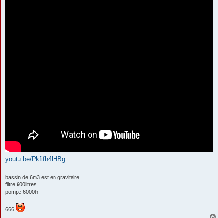
youtu.be/Pkfifh4lHBg
bassin de 6m3 est en gravitaire
filtre 600litres
pompe 6000lh
666