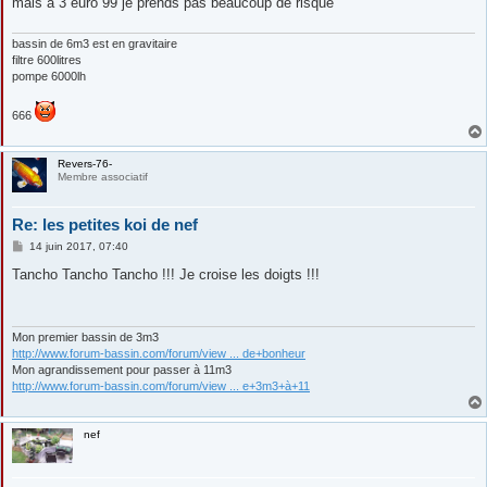
mais a 3 euro 99 je prends pas beaucoup de risque
bassin de 6m3 est en gravitaire
filtre 600litres
pompe 6000lh
666
Revers-76-
Membre associatif
Re: les petites koi de nef
M
14 juin 2017, 07:40
e
s
Tancho Tancho Tancho !!! Je croise les doigts !!!
s
a
g
e
Mon premier bassin de 3m3
http://www.forum-bassin.com/forum/view ... de+bonheur
Mon agrandissement pour passer à 11m3
http://www.forum-bassin.com/forum/view ... e+3m3+à+11
nef