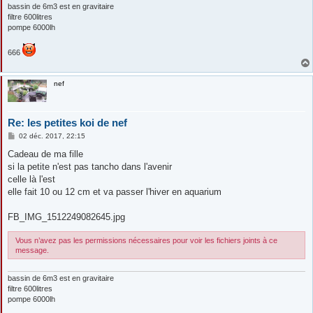
bassin de 6m3 est en gravitaire
filtre 600litres
pompe 6000lh
666
nef
Re: les petites koi de nef
M
02 déc. 2017, 22:15
e
s
Cadeau de ma fille
s
si la petite n'est pas tancho dans l'avenir
a
g
celle là l'est
e
elle fait 10 ou 12 cm et va passer l'hiver en aquarium
FB_IMG_1512249082645.jpg
Vous n’avez pas les permissions nécessaires pour voir les fichiers joints à ce
message.
bassin de 6m3 est en gravitaire
filtre 600litres
pompe 6000lh