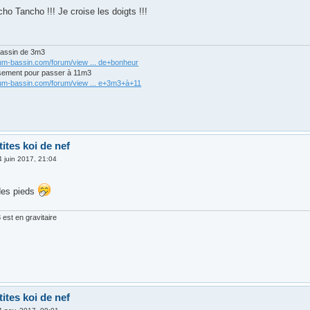
o Tancho !!! Je croise les doigts !!!
bassin de 3m3
rum-bassin.com/forum/view ... de+bonheur
sement pour passer à 11m3
rum-bassin.com/forum/view ... e+3m3+à+11
tites koi de nef
4 juin 2017, 21:04
des pieds
est en gravitaire
tites koi de nef