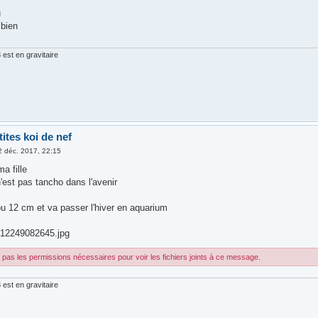
u
 bien
est en gravitaire
tites koi de nef
2 déc. 2017, 22:15
a fille
 n'est pas tancho dans l'avenir
 ou 12 cm et va passer l'hiver en aquarium
12249082645.jpg
pas les permissions nécessaires pour voir les fichiers joints à ce message.
est en gravitaire