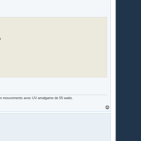
t
n
lix en mouvements avec UV amalgame de 55 watts.
H
a
u
t