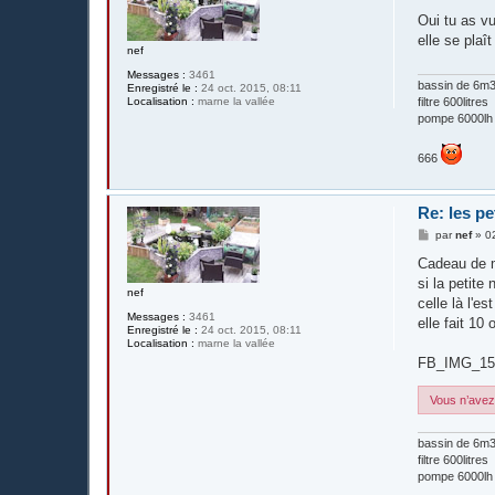
e
s
Oui tu as v
s
elle se plaît
a
nef
g
e
Messages :
3461
bassin de 6m3 
Enregistré le :
24 oct. 2015, 08:11
Localisation :
marne la vallée
filtre 600litres
pompe 6000lh
666
Re: les pe
M
par
nef
»
0
e
s
Cadeau de m
s
si la petite
a
nef
g
celle là l'est
e
Messages :
3461
elle fait 10
Enregistré le :
24 oct. 2015, 08:11
Localisation :
marne la vallée
FB_IMG_15
Vous n’avez 
bassin de 6m3 
filtre 600litres
pompe 6000lh