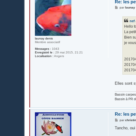
Re: les pe
M
par
launay
e
s
s
nef
a
g
Hello 
e
La peti
Bien su
launay denis
Membre associatif
je vous
Messages :
1043
Enregistré le :
29 mai 2015, 21:21
Localisation :
Angers
201704
201704
201704
Elles sont 
Bassin carpes
Bassin à PR de
Re: les pe
M
par
christi
e
s
Tancho, oui
s
a