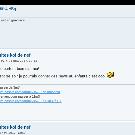
fifh4lHBg
est en gravitaire
tites koi de nef
-76-
»
04 nov. 2017, 10:14
e portent bien dis moi!
ent se soir je pourrais donner des news au enfants c’est cool
bassin de 3m3
rum-bassin.com/forum/view ... de+bonheur
sement pour passer à 11m3
rum-bassin.com/forum/view ... e+3m3+à+11
tites koi de nef
4 nov. 2017, 12:40