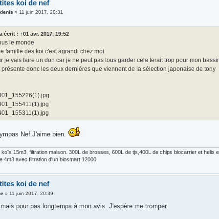
tites koi de nef
 denis
»
11 juin 2017, 20:31
a écrit :
↑
01 avr. 2017, 19:52
tous le monde
te famille des koi c'est agrandi chez moi
r je vais faire un don car je ne peut pas tous garder cela ferait trop pour mon bassi
 présente donc les deux dernières que viennent de la sélection japonaise de tony
01_155226(1).jpg
01_155411(1).jpg
01_155311(1).jpg
sympas Nef.J'aime bien.
 koïs 15m3, filtration maison. 300L de brosses, 600L de tjs,400L de chips biocarrier et he
 4m3 avec filtration d'un biosmart 12000.
tites koi de nef
ne
»
11 juin 2017, 20:39
 mais pour pas longtemps à mon avis. J'espère me tromper.