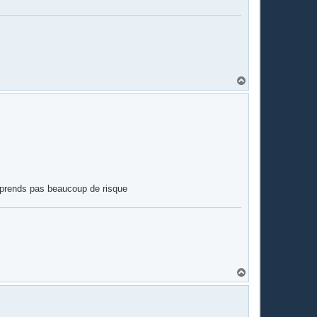
H
a
u
t
e prends pas beaucoup de risque
H
a
u
t