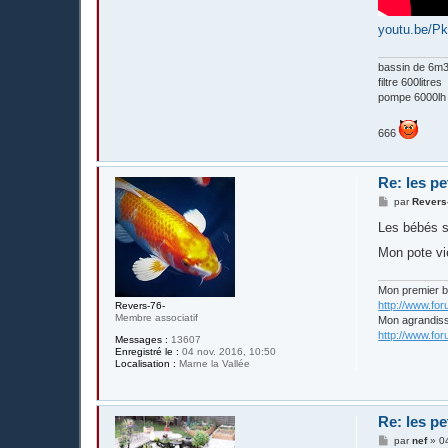
youtu.be/Pk
bassin de 6m3 
filtre 600litres
pompe 6000lh
666
Re: les pe
M
par
Revers
e
s
Les bébés s
s
a
Mon pote vi
g
e
Mon premier 
http://www.fo
Revers-76-
Membre associatif
Mon agrandis
http://www.fo
Messages :
13607
Enregistré le :
04 nov. 2016, 10:50
Localisation :
Marne la Vallée
Re: les pe
M
par
nef
»
0