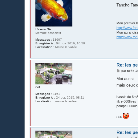
e
s
Tancho Tanch
s
a
g
e
Mon premier 
http://www.fo
Revers-76-
Mon agrandis
Membre associatif
http://www.fo
Messages :
13607
Enregistré le :
04 nov. 2016, 10:50
Localisation :
Marne la Vallée
Re: les pe
M
par
nef
»
1
e
s
Moi aussi
s
mais ceux 
a
nef
g
e
Messages :
3461
bassin de 6m3 
Enregistré le :
24 oct. 2015, 08:11
Localisation :
marne la vallée
filtre 600litres
pompe 6000lh
666
Re: les pe
M