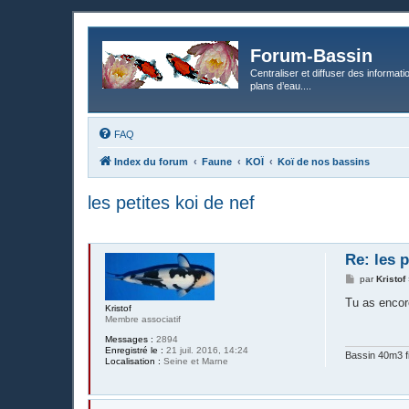
Forum-Bassin
Centraliser et diffuser des informati
plans d’eau....
FAQ
Index du forum
Faune
KOÏ
Koï de nos bassins
les petites koi de nef
Re: les p
M
par
Kristof
e
s
Tu as encor
Kristof
s
Membre associatif
a
g
Messages :
2894
e
Enregistré le :
21 juil. 2016, 14:24
Bassin 40m3 fi
Localisation :
Seine et Marne