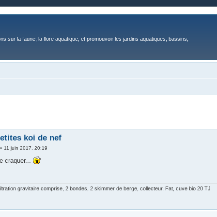
ons sur la faune, la flore aquatique, et promouvoir les jardins aquatiques, bassins,
etites koi de nef
»
11 juin 2017, 20:19
e craquer...
ltration gravitaire comprise, 2 bondes, 2 skimmer de berge, collecteur, Fat, cuve bio 20 TJ