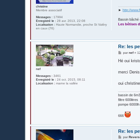
g
e
christine
►
http://www.
Membre associatif
Messages :
17994
Bassin bâché 
Enregistré le :
28 avr. 2013, 22:08
Les bétises d
Localisation :
Haute Normandie, proche St Valéry
en caux (76)
Re: les pe
M
par
nef
»
1
e
s
Hé oui krist
s
a
nef
g
merci Denis
e
Messages :
3461
Enregistré le :
24 oct. 2015, 08:11
oui christi
Localisation :
marne la vallée
bassin de 6m3 
filtre 600litres
pompe 6000lh
666
Re: les pe
M
par
Revers