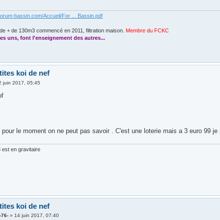
forum-bassin.com/Accueil/For ... Bassin.pdf
de + de 130m3 commencé en 2011, filtration maison.
Membre du FCKC
....
es uns, font l'enseignement des autres...
tites koi de nef
2 juin 2017, 05:45
of
ne pour le moment on ne peut pas savoir . C'est une loterie mais a 3 euro 99 j
est en gravitaire
tites koi de nef
-76-
»
14 juin 2017, 07:40