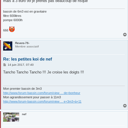
mais a 3 euro 99 je prends pas beaucoup de risque
bassin de 6m3 est en gravitaire
filtre 600litres
pompe 6000lh
666
Revers-76-
Membre associatif
Re: les petites koi de nef
M
14 juin 2017, 07:40
e
s
Tancho Tancho Tancho !!! Je croise les doigts !!!
s
a
g
e
Mon premier bassin de 3m3
http://www.forum-bassin.com/forum/view ... de+bonheur
Mon agrandissement pour passer à 11m3
http://www.forum-bassin.com/forum/view ... e+3m3+à+11
nef