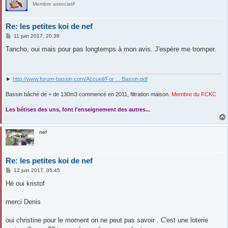
Membre associatif
Re: les petites koi de nef
M
11 juin 2017, 20:39
e
s
Tancho, oui mais pour pas longtemps à mon avis. J'espère me tromper.
s
a
g
e
►
http://www.forum-bassin.com/Accueil/For ... Bassin.pdf
Bassin bâché de + de 130m3 commencé en 2011, filtration maison.
Membre du FCKC
....
Les bétises des uns, font l'enseignement des autres...
nef
Re: les petites koi de nef
M
12 juin 2017, 05:45
e
s
Hé oui kristof
s
a
g
merci Denis
e
oui christine pour le moment on ne peut pas savoir . C'est une loterie