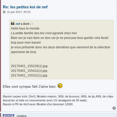
Re: les petites koi de nef
M
11 juin 2017, 20:31
e
s
s
nef
a écrit :
↑
a
g
Hello tous le monde
e
La petite famille des koi c'est agrandi chez moi
Bien sur je vais faire un don car je ne peut pas tous garder cela ferait
trop pour mon bassin
je vous présente donc les deux dernières que viennent de la sélection
japonaise de tony
20170401_155226(1).jpg
20170401_155411(1).jpg
20170401_155311(1).jpg
Elles sont sympas Nef.J'aime bien.
Bassin carpes koïs 15m3, filtration maison. 300L de brosses, 600L de tjs,400L de chips
biocarrier et helix en mouvements avec UV amalgame de 55 watts.
Bassin à PR de 4m3 avec filtration d'un biosmart 12000.
christine