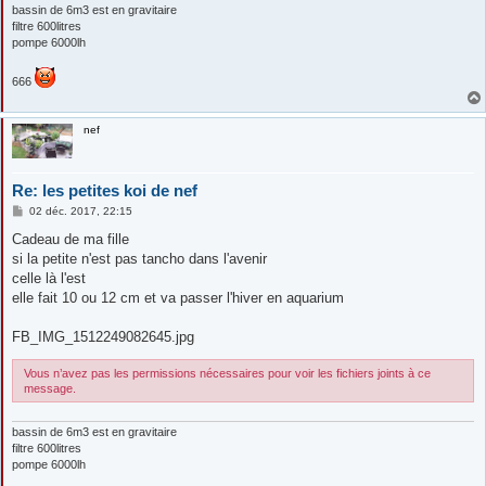
bassin de 6m3 est en gravitaire
filtre 600litres
pompe 6000lh
666
nef
Re: les petites koi de nef
M
02 déc. 2017, 22:15
e
s
Cadeau de ma fille
s
si la petite n'est pas tancho dans l'avenir
a
g
celle là l'est
e
elle fait 10 ou 12 cm et va passer l'hiver en aquarium
FB_IMG_1512249082645.jpg
Vous n’avez pas les permissions nécessaires pour voir les fichiers joints à ce
message.
bassin de 6m3 est en gravitaire
filtre 600litres
pompe 6000lh