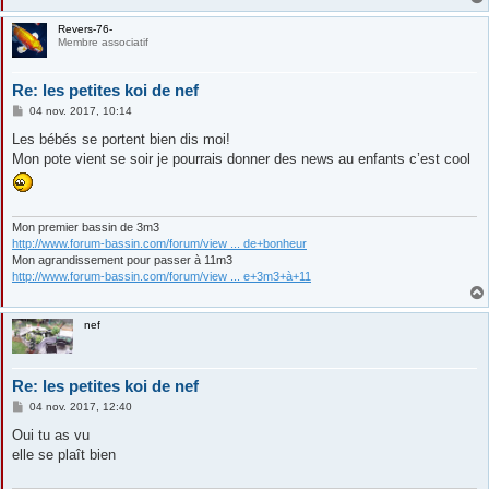
Revers-76-
Membre associatif
Re: les petites koi de nef
M
04 nov. 2017, 10:14
e
s
Les bébés se portent bien dis moi!
s
Mon pote vient se soir je pourrais donner des news au enfants c’est cool
a
g
e
Mon premier bassin de 3m3
http://www.forum-bassin.com/forum/view ... de+bonheur
Mon agrandissement pour passer à 11m3
http://www.forum-bassin.com/forum/view ... e+3m3+à+11
nef
Re: les petites koi de nef
M
04 nov. 2017, 12:40
e
s
Oui tu as vu
s
elle se plaît bien
a
g
e