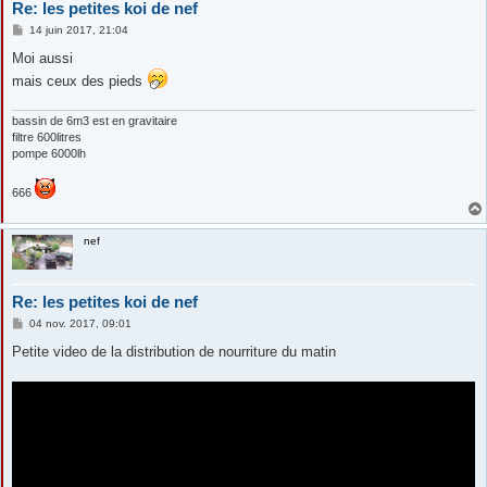
Re: les petites koi de nef
M
14 juin 2017, 21:04
e
s
Moi aussi
s
mais ceux des pieds
a
g
e
bassin de 6m3 est en gravitaire
filtre 600litres
pompe 6000lh
666
nef
Re: les petites koi de nef
M
04 nov. 2017, 09:01
e
s
Petite video de la distribution de nourriture du matin
s
a
g
e