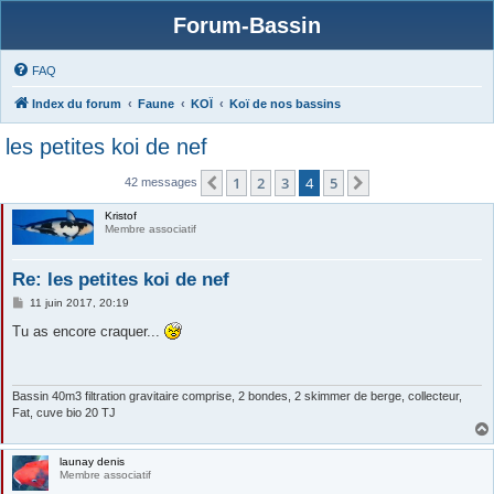
Forum-Bassin
FAQ
Index du forum
Faune
KOÏ
Koï de nos bassins
les petites koi de nef
1
2
3
4
5
Précédente
Suivante
42 messages
Kristof
Membre associatif
Re: les petites koi de nef
M
11 juin 2017, 20:19
e
s
Tu as encore craquer...
s
a
g
e
Bassin 40m3 filtration gravitaire comprise, 2 bondes, 2 skimmer de berge, collecteur,
Fat, cuve bio 20 TJ
launay denis
Membre associatif