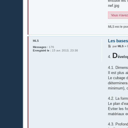
ensuite les 
nef.jpg
Vous n’avez 
MLS est le pse
Les bases
MLS
M
par
MLS
»
Messages :
176
e
Enregistré le :
15 avr. 2013, 23:36
s
D
4.
s
ével
a
g
e
4.1. Dimens
Il est plus 
Le cubage d
déterminera
minimum), q
4.2. La for
Le plan d’e
Eviter les f
matériaux e
4.3. Profon