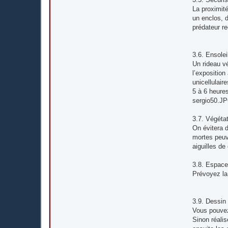
La proximité
un enclos, 
prédateur re
3.6. Ensole
Un rideau vé
l’exposition
unicellulaire
5 à 6 heure
sergio50.J
3.7. Végéta
On évitera 
mortes peuve
aiguilles de
3.8. Espac
Prévoyez la 
3.9. Dessin
Vous pouvez 
Sinon réali