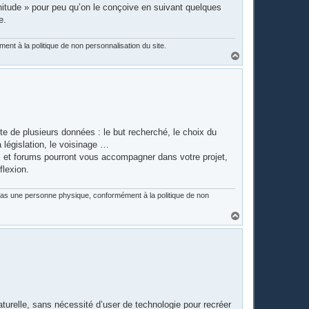
énitude » pour peu qu’on le conçoive en suivant quelques
e.
nt à la politique de non personnalisation du site.
H
a
u
t
te de plusieurs données : le but recherché, le choix du
a législation, le voisinage …
s et forums pourront vous accompagner dans votre projet,
flexion.
 pas une personne physique, conformément à la politique de non
H
a
u
t
turelle, sans nécessité d’user de technologie pour recréer