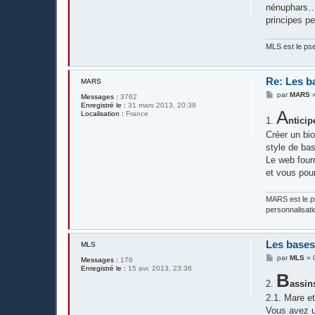
s
nénuphars… l
a
g
principes pe
e
MLS est le pse
Re: Les b
MARS
M
par
MARS
Messages :
3762
e
Enregistré le :
31 mars 2013, 20:38
s
A
Localisation :
France
1.
s
nticip
a
Créer un bio
g
e
style de bas
Le web four
et vous pour
MARS est le ps
personnalisati
Les bases
MLS
M
par
MLS
»
Messages :
176
e
Enregistré le :
15 avr. 2013, 23:36
s
B
2.
s
assin
a
2.1. Mare e
g
e
Vous avez u