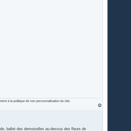
nt à la politique de non personnalisation du site.
H
a
u
t
de, ballet des demoiselles au-dessus des fleurs de