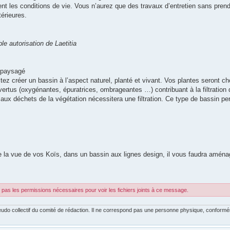
ment les conditions de vie. Vous n’aurez que des travaux d’entretien sans prendre
érieures.
le autorisation de Laetitia
 paysagé
ez créer un bassin à l’aspect naturel, planté et vivant. Vos plantes seront ch
 vertus (oxygénantes, épuratrices, ombrageantes …) contribuant à la filtratio
aux déchets de la végétation nécessitera une filtration. Ce type de bassin pe
de la vue de vos Koïs, dans un bassin aux lignes design, il vous faudra aména
.
pas les permissions nécessaires pour voir les fichiers joints à ce message.
udo collectif du comité de rédaction. Il ne correspond pas une personne physique, conforméme