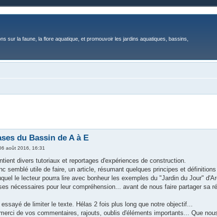
ons sur la faune, la flore aquatique, et promouvoir les jardins aquatiques, bassins,
ases du Bassin de A à E
06 août 2016, 16:31
tient divers tutoriaux et reportages d'expériences de construction.
nc semblé utile de faire, un article, résumant quelques principes et définitions
uquel le lecteur pourra lire avec bonheur les exemples du "Jardin du Jour" d'
ses nécessaires pour leur compréhension... avant de nous faire partager sa ré
ssayé de limiter le texte. Hélas 2 fois plus long que notre objectif...
merci de vos commentaires, rajouts, oublis d'éléments importants... Que nous 