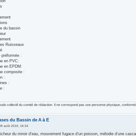
tion
es
pement
ions
me du bassin
deur
sement
des Ruisseaux
té
e préformée :
he en PVC:
che en EPDM:
he composite :
n :
ines :
e :
udo collectif du comité de rédaction. Il ne correspond pas une personne physique, conforméme
ases du Bassin de A à E
06 août 2016, 16:34
aicheur du miroir d’eau, mouvement fugace d’un poisson, mélodie d’une casca