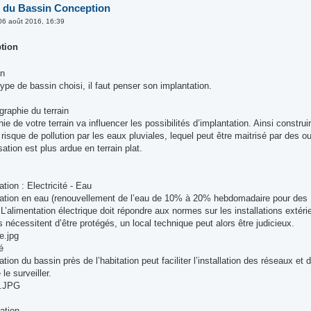
 du Bassin Conception
06 août 2016, 16:39
tion
on
type de bassin choisi, il faut penser son implantation.
graphie du terrain
ie de votre terrain va influencer les possibilités d’implantation. Ainsi constr
risque de pollution par les eaux pluviales, lequel peut être maitrisé par des
isation est plus ardue en terrain plat.
ation : Electricité - Eau
ation en eau (renouvellement de l’eau de 10% à 20% hebdomadaire pour des Koïs
L’alimentation électrique doit répondre aux normes sur les installations extérie
nécessitent d’être protégés, un local technique peut alors être judicieux.
e.jpg
té
tion du bassin près de l’habitation peut faciliter l’installation des réseaux et 
le surveiller.
4.JPG
ation