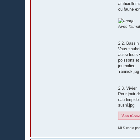
artificielle
ou faune ext
Avec l'aimab
2.2. Bassin
Vous souhait
aussi leurs
poissons et 
journalier.
Yannick.jpg
2.3. Vivier
Pour jouir 
eau limpide
sushi.jpg
Vous n’avez 
MLS est le pse