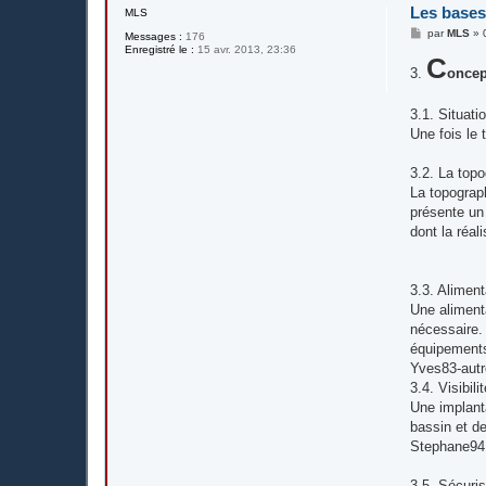
Les bases
MLS
M
par
MLS
»
Messages :
176
e
Enregistré le :
15 avr. 2013, 23:36
s
C
3.
s
oncep
a
g
e
3.1. Situati
Une fois le 
3.2. La topo
La topograph
présente un 
dont la réal
3.3. Aliment
Une aliment
nécessaire. 
équipements 
Yves83-autr
3.4. Visibili
Une implanta
bassin et de 
Stephane9
3.5. Sécuris