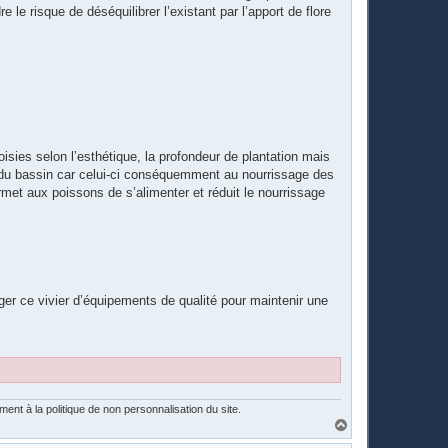
 le risque de déséquilibrer l’existant par l’apport de flore
oisies selon l’esthétique, la profondeur de plantation mais
n du bassin car celui-ci conséquemment au nourrissage des
rmet aux poissons de s’alimenter et réduit le nourrissage
ger ce vivier d’équipements de qualité pour maintenir une
nt à la politique de non personnalisation du site.
H
a