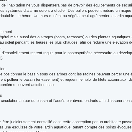
 de l’habitation ne vous dispensera pas de prévoir des équipements de sécurité
des systèmes d’alarme seront à étudier. Des paliers peuvent réduire un risque
doutable : le héron. Un murs minéral ou végétal peut agrémenter le jardin aqua
illement
gétal mais aussi des ouvrages (ponts, terrasses) ou des plantes aquatiques (n
 au soleil pendant les heures les plus chaudes, afin de réduire une élévation de
s.
s d’ensoleillement restent requis pour la photosynthèse nécessaire au dével
PG
tion
de positionner le bassin sous des arbres dont les racines peuvent percer une 
nt polluer le bassin (envasement) et requérir l’emploi de filets automnaux, d
 conifères peuvent acidifier l’eau.
es
circulation autour du bassin et l’accès par divers endroits afin d’assurer son e
être judicieusement conseillé dans cette conception par un architecte paysagi
sez une esquisse de votre jardin aquatique, tenant compte des points évoqués.