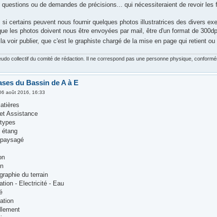
 questions ou de demandes de précisions... qui nécessiteraient de revoir les 
 si certains peuvent nous fournir quelques photos illustratrices des divers ex
e les photos doivent nous être envoyées par mail, être d'un format de 300dpi po
la voir publier, que c'est le graphiste chargé de la mise en page qui retient ou
udo collectif du comité de rédaction. Il ne correspond pas une personne physique, conforméme
ases du Bassin de A à E
06 août 2016, 16:33
atières
 et Assistance
 types
t étang
 paysagé
on
on
graphie du terrain
ation - Electricité - Eau
té
ation
illement