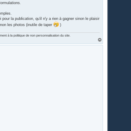
formulations.
emples.
ur la publication, qu'il n'y a rien à gagner sinon le plaisir
 non les photos (inutile de taper
)
nt à la politique de non personnalisation du site.
H
a
u
t