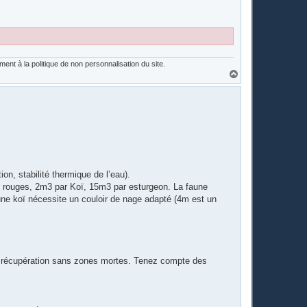
nt à la politique de non personnalisation du site.
H
a
u
t
ion, stabilité thermique de l’eau).
ns rouges, 2m3 par Koï, 15m3 par esturgeon. La faune
ne koï nécessite un couloir de nage adapté (4m est un
à la récupération sans zones mortes. Tenez compte des