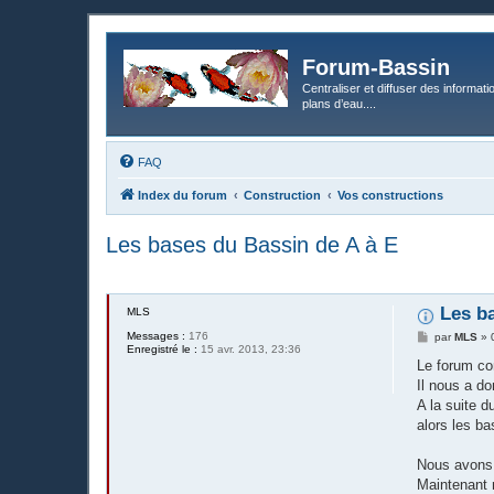
Forum-Bassin
Centraliser et diffuser des informati
plans d’eau....
FAQ
Index du forum
Construction
Vos constructions
Les bases du Bassin de A à E
Les b
MLS
Messages :
176
M
par
MLS
»
Enregistré le :
15 avr. 2013, 23:36
e
s
Le forum con
s
Il nous a do
a
g
A la suite d
e
alors les ba
Nous avons e
Maintenant 