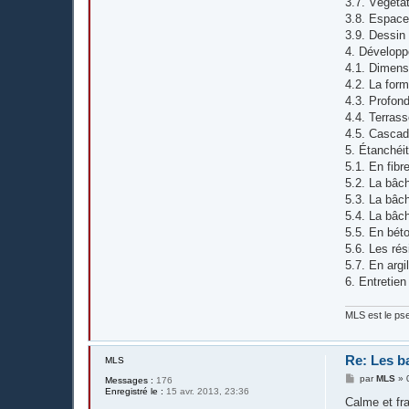
3.7. Végéta
3.8. Espac
3.9. Dessin
4. Dévelop
4.1. Dimens
4.2. La for
4.3. Profon
4.4. Terras
4.5. Casca
5. Étanchéi
5.1. En fibr
5.2. La bâc
5.3. La bâ
5.4. La bâc
5.5. En béto
5.6. Les rés
5.7. En argil
6. Entretien
MLS est le pse
Re: Les b
MLS
M
par
MLS
»
Messages :
176
e
Enregistré le :
15 avr. 2013, 23:36
s
Calme et fr