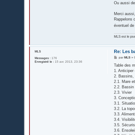
Ou aussi de
Merci aussi,
Rappelons qu
éventuel de 
MLS est le pse
Re: Les b
MLS
M
par
MLS
»
Messages :
176
e
Enregistré le :
15 avr. 2013, 23:36
s
Table des m
s
1. Anticiper
a
g
2. Bassins,
e
2.1. Mare e
2.2. Bassin
2.3. Vivier
3. Concepti
3.1. Situati
3.2. La topo
3.3. Aliment
3.4. Visibili
3.5. Sécuris
3.6. Ensole