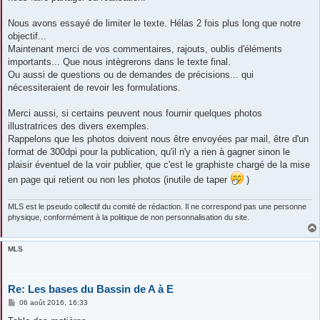
Nous avons essayé de limiter le texte. Hélas 2 fois plus long que notre
objectif...
Maintenant merci de vos commentaires, rajouts, oublis d'éléments
importants... Que nous intègrerons dans le texte final.
Ou aussi de questions ou de demandes de précisions... qui
nécessiteraient de revoir les formulations.
Merci aussi, si certains peuvent nous fournir quelques photos
illustratrices des divers exemples.
Rappelons que les photos doivent nous être envoyées par mail, être d'un
format de 300dpi pour la publication, qu'il n'y a rien à gagner sinon le
plaisir éventuel de la voir publier, que c'est le graphiste chargé de la mise
en page qui retient ou non les photos (inutile de taper
)
MLS est le pseudo collectif du comité de rédaction. Il ne correspond pas une personne
physique, conformément à la politique de non personnalisation du site.
MLS
Re: Les bases du Bassin de A à E
M
06 août 2016, 16:33
e
s