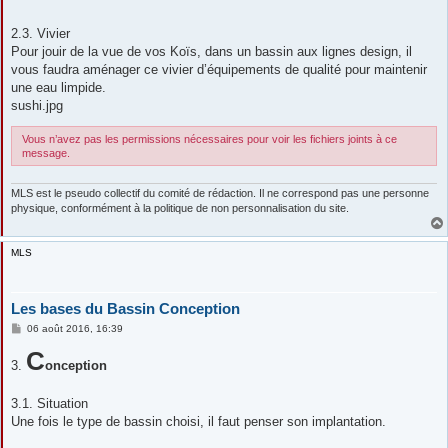
2.3. Vivier
Pour jouir de la vue de vos Koïs, dans un bassin aux lignes design, il
vous faudra aménager ce vivier d’équipements de qualité pour maintenir
une eau limpide.
sushi.jpg
Vous n’avez pas les permissions nécessaires pour voir les fichiers joints à ce
message.
MLS est le pseudo collectif du comité de rédaction. Il ne correspond pas une personne
physique, conformément à la politique de non personnalisation du site.
MLS
Les bases du Bassin Conception
M
06 août 2016, 16:39
e
s
C
3.
s
onception
a
g
e
3.1. Situation
Une fois le type de bassin choisi, il faut penser son implantation.