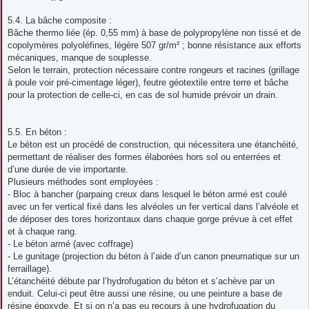
5.4. La bâche composite :
Bâche thermo liée (ép. 0,55 mm) à base de polypropylène non tissé et de
copolymères polyoléfines, légère 507 gr/m² ; bonne résistance aux efforts
mécaniques, manque de souplesse.
Selon le terrain, protection nécessaire contre rongeurs et racines (grillage
à poule voir pré-cimentage léger), feutre géotextile entre terre et bâche
pour la protection de celle-ci, en cas de sol humide prévoir un drain.
5.5. En béton :
Le béton est un procédé de construction, qui nécessitera une étanchéité,
permettant de réaliser des formes élaborées hors sol ou enterrées et
d’une durée de vie importante.
Plusieurs méthodes sont employées :
- Bloc à bancher (parpaing creux dans lesquel le béton armé est coulé
avec un fer vertical fixé dans les alvéoles un fer vertical dans l’alvéole et
de déposer des tores horizontaux dans chaque gorge prévue à cet effet
et à chaque rang.
- Le béton armé (avec coffrage)
- Le gunitage (projection du béton à l’aide d’un canon pneumatique sur un
ferraillage).
L’étanchéité débute par l’hydrofugation du béton et s’achève par un
enduit. Celui-ci peut être aussi une résine, ou une peinture a base de
résine époxyde. Et si on n’a pas eu recours à une hydrofugation du