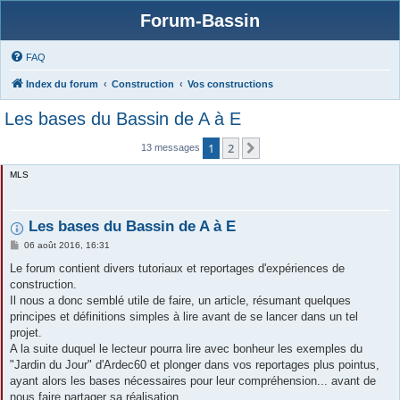
Forum-Bassin
FAQ
Index du forum
Construction
Vos constructions
Les bases du Bassin de A à E
1
2
Suivante
13 messages
MLS
Les bases du Bassin de A à E
M
06 août 2016, 16:31
e
s
Le forum contient divers tutoriaux et reportages d'expériences de
s
construction.
a
g
Il nous a donc semblé utile de faire, un article, résumant quelques
e
principes et définitions simples à lire avant de se lancer dans un tel
projet.
A la suite duquel le lecteur pourra lire avec bonheur les exemples du
"Jardin du Jour" d'Ardec60 et plonger dans vos reportages plus pointus,
ayant alors les bases nécessaires pour leur compréhension... avant de
nous faire partager sa réalisation.