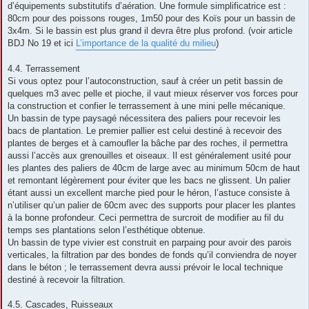
d’équipements substitutifs d’aération. Une formule simplificatrice est :
80cm pour des poissons rouges, 1m50 pour des Koïs pour un bassin de
3x4m. Si le bassin est plus grand il devra être plus profond. (voir article
BDJ No 19 et ici
L’importance de la qualité du milieu
)
4.4. Terrassement
Si vous optez pour l’autoconstruction, sauf à créer un petit bassin de
quelques m3 avec pelle et pioche, il vaut mieux réserver vos forces pour
la construction et confier le terrassement à une mini pelle mécanique.
Un bassin de type paysagé nécessitera des paliers pour recevoir les
bacs de plantation. Le premier pallier est celui destiné à recevoir des
plantes de berges et à camoufler la bâche par des roches, il permettra
aussi l’accès aux grenouilles et oiseaux. Il est généralement usité pour
les plantes des paliers de 40cm de large avec au minimum 50cm de haut
et remontant légèrement pour éviter que les bacs ne glissent. Un palier
étant aussi un excellent marche pied pour le héron, l’astuce consiste à
n’utiliser qu’un palier de 60cm avec des supports pour placer les plantes
à la bonne profondeur. Ceci permettra de surcroit de modifier au fil du
temps ses plantations selon l’esthétique obtenue.
Un bassin de type vivier est construit en parpaing pour avoir des parois
verticales, la filtration par des bondes de fonds qu’il conviendra de noyer
dans le béton ; le terrassement devra aussi prévoir le local technique
destiné à recevoir la filtration.
4.5. Cascades, Ruisseaux