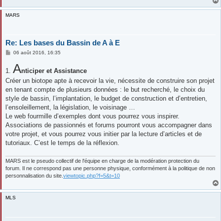
MARS
Re: Les bases du Bassin de A à E
M
06 août 2016, 16:35
e
s
A
1.
s
nticiper et Assistance
a
Créer un biotope apte à recevoir la vie, nécessite de construire son projet
g
e
en tenant compte de plusieurs données : le but recherché, le choix du
style de bassin, l’implantation, le budget de construction et d’entretien,
l’ensoleillement, la législation, le voisinage …
Le web fourmille d’exemples dont vous pourrez vous inspirer.
Associations de passionnés et forums pourront vous accompagner dans
votre projet, et vous pourrez vous initier par la lecture d’articles et de
tutoriaux. C’est le temps de la réflexion.
MARS est le pseudo collectif de l'équipe en charge de la modération protection du
forum. Il ne correspond pas une personne physique, conformément à la politique de non
personnalisation du site.
viewtopic.php?f=5&t=10
MLS