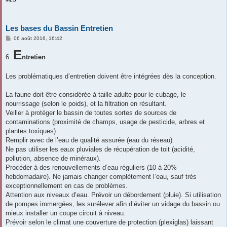
Les bases du Bassin Entretien
M
06 août 2016, 16:42
e
s
E
6.
s
ntretien
a
g
e
Les problématiques d’entretien doivent être intégrées dès la conception.
La faune doit être considérée à taille adulte pour le cubage, le
nourrissage (selon le poids), et la filtration en résultant.
Veiller à protéger le bassin de toutes sortes de sources de
contaminations (proximité de champs, usage de pesticide, arbres et
plantes toxiques).
Remplir avec de l’eau de qualité assurée (eau du réseau).
Ne pas utiliser les eaux pluviales de récupération de toit (acidité,
pollution, absence de minéraux).
Procéder à des renouvellements d’eau réguliers (10 à 20%
hebdomadaire). Ne jamais changer complètement l’eau, sauf très
exceptionnellement en cas de problèmes.
Attention aux niveaux d’eau. Prévoir un débordement (pluie). Si utilisation
de pompes immergées, les surélever afin d’éviter un vidage du bassin ou
mieux installer un coupe circuit à niveau.
Prévoir selon le climat une couverture de protection (plexiglas) laissant