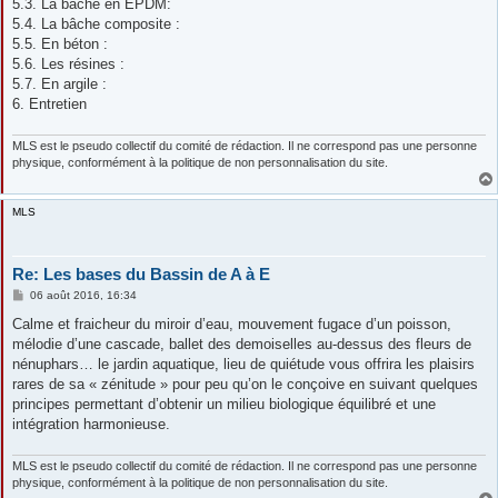
5.3. La bâche en EPDM:
5.4. La bâche composite :
5.5. En béton :
5.6. Les résines :
5.7. En argile :
6. Entretien
MLS est le pseudo collectif du comité de rédaction. Il ne correspond pas une personne
physique, conformément à la politique de non personnalisation du site.
MLS
Re: Les bases du Bassin de A à E
M
06 août 2016, 16:34
e
s
Calme et fraicheur du miroir d’eau, mouvement fugace d’un poisson,
s
mélodie d’une cascade, ballet des demoiselles au-dessus des fleurs de
a
g
nénuphars… le jardin aquatique, lieu de quiétude vous offrira les plaisirs
e
rares de sa « zénitude » pour peu qu’on le conçoive en suivant quelques
principes permettant d’obtenir un milieu biologique équilibré et une
intégration harmonieuse.
MLS est le pseudo collectif du comité de rédaction. Il ne correspond pas une personne
physique, conformément à la politique de non personnalisation du site.