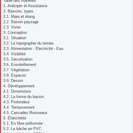
Table des matières
s
1. Anticiper et Assistance
a
g
2. Bassins, types
e
2.1. Mare et étang
2.2. Bassin paysagé
2.3. Vivier
3. Conception
3.1. Situation
3.2. La topographie du terrain
3.3. Alimentation - Electricité - Eau
3.4. Visibilité
3.5. Sécurisation
3.6. Ensoleillement
3.7. Végétation
3.8. Espaces
3.9. Dessin
4. Développement
4.1. Dimensions
4.2. La forme du bassin
4.3. Profondeur
4.4. Terrassement
4.5. Cascades Ruisseaux
5. Étanchéité
5.1. En fibre préformée :
5.2. La bâche en PVC: