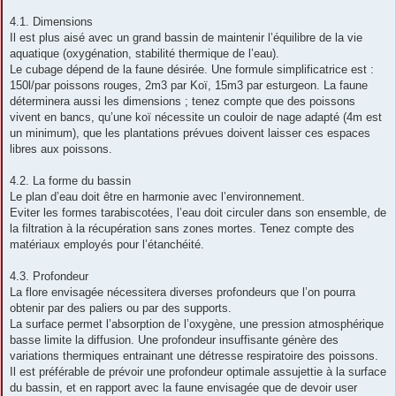
g
e
4.1. Dimensions
Il est plus aisé avec un grand bassin de maintenir l’équilibre de la vie
aquatique (oxygénation, stabilité thermique de l’eau).
Le cubage dépend de la faune désirée. Une formule simplificatrice est :
150l/par poissons rouges, 2m3 par Koï, 15m3 par esturgeon. La faune
déterminera aussi les dimensions ; tenez compte que des poissons
vivent en bancs, qu’une koï nécessite un couloir de nage adapté (4m est
un minimum), que les plantations prévues doivent laisser ces espaces
libres aux poissons.
4.2. La forme du bassin
Le plan d’eau doit être en harmonie avec l’environnement.
Eviter les formes tarabiscotées, l’eau doit circuler dans son ensemble, de
la filtration à la récupération sans zones mortes. Tenez compte des
matériaux employés pour l’étanchéité.
4.3. Profondeur
La flore envisagée nécessitera diverses profondeurs que l’on pourra
obtenir par des paliers ou par des supports.
La surface permet l’absorption de l’oxygène, une pression atmosphérique
basse limite la diffusion. Une profondeur insuffisante génère des
variations thermiques entrainant une détresse respiratoire des poissons.
Il est préférable de prévoir une profondeur optimale assujettie à la surface
du bassin, et en rapport avec la faune envisagée que de devoir user