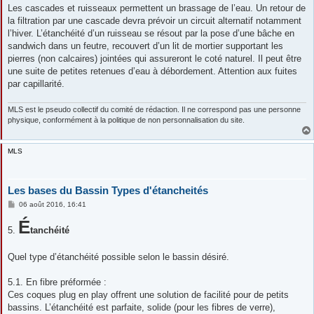
Les cascades et ruisseaux permettent un brassage de l’eau. Un retour de
la filtration par une cascade devra prévoir un circuit alternatif notamment
l’hiver. L’étanchéité d’un ruisseau se résout par la pose d’une bâche en
sandwich dans un feutre, recouvert d’un lit de mortier supportant les
pierres (non calcaires) jointées qui assureront le coté naturel. Il peut être
une suite de petites retenues d’eau à débordement. Attention aux fuites
par capillarité.
MLS est le pseudo collectif du comité de rédaction. Il ne correspond pas une personne
physique, conformément à la politique de non personnalisation du site.
MLS
Les bases du Bassin Types d'étancheités
M
06 août 2016, 16:41
e
s
É
5.
s
tanchéité
a
g
e
Quel type d’étanchéité possible selon le bassin désiré.
5.1. En fibre préformée :
Ces coques plug en play offrent une solution de facilité pour de petits
bassins. L’étanchéité est parfaite, solide (pour les fibres de verre),