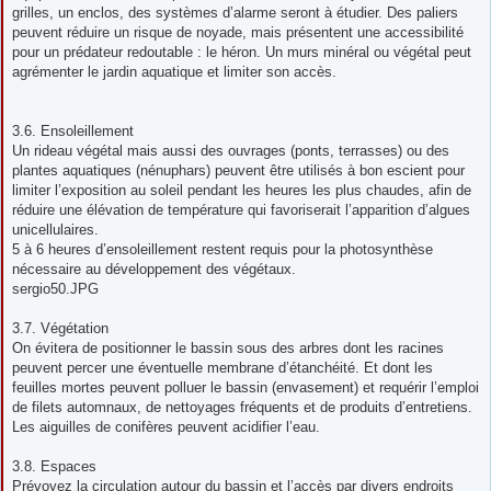
grilles, un enclos, des systèmes d’alarme seront à étudier. Des paliers
peuvent réduire un risque de noyade, mais présentent une accessibilité
pour un prédateur redoutable : le héron. Un murs minéral ou végétal peut
agrémenter le jardin aquatique et limiter son accès.
3.6. Ensoleillement
Un rideau végétal mais aussi des ouvrages (ponts, terrasses) ou des
plantes aquatiques (nénuphars) peuvent être utilisés à bon escient pour
limiter l’exposition au soleil pendant les heures les plus chaudes, afin de
réduire une élévation de température qui favoriserait l’apparition d’algues
unicellulaires.
5 à 6 heures d’ensoleillement restent requis pour la photosynthèse
nécessaire au développement des végétaux.
sergio50.JPG
3.7. Végétation
On évitera de positionner le bassin sous des arbres dont les racines
peuvent percer une éventuelle membrane d’étanchéité. Et dont les
feuilles mortes peuvent polluer le bassin (envasement) et requérir l’emploi
de filets automnaux, de nettoyages fréquents et de produits d’entretiens.
Les aiguilles de conifères peuvent acidifier l’eau.
3.8. Espaces
Prévoyez la circulation autour du bassin et l’accès par divers endroits