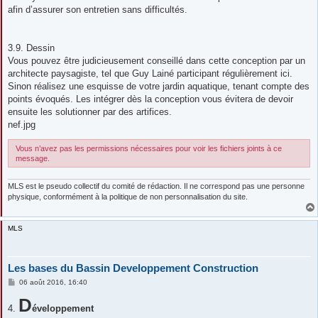
afin d’assurer son entretien sans difficultés.
3.9. Dessin
Vous pouvez être judicieusement conseillé dans cette conception par un
architecte paysagiste, tel que Guy Lainé participant régulièrement ici.
Sinon réalisez une esquisse de votre jardin aquatique, tenant compte des
points évoqués. Les intégrer dès la conception vous évitera de devoir
ensuite les solutionner par des artifices.
nef.jpg
Vous n’avez pas les permissions nécessaires pour voir les fichiers joints à ce
message.
MLS est le pseudo collectif du comité de rédaction. Il ne correspond pas une personne
physique, conformément à la politique de non personnalisation du site.
MLS
Les bases du Bassin Developpement Construction
M
06 août 2016, 16:40
e
s
D
4.
s
éveloppement
a