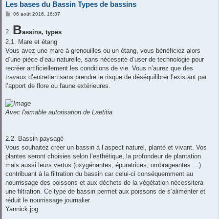
Les bases du Bassin Types de bassins
M
06 août 2016, 16:37
e
s
B
2.
s
assins, types
a
2.1. Mare et étang
g
e
Vous avez une mare à grenouilles ou un étang, vous bénéficiez alors
d’une pièce d’eau naturelle, sans nécessité d’user de technologie pour
recréer artificiellement les conditions de vie. Vous n’aurez que des
travaux d’entretien sans prendre le risque de déséquilibrer l’existant par
l’apport de flore ou faune extérieures.
Avec l'aimable autorisation de Laetitia
2.2. Bassin paysagé
Vous souhaitez créer un bassin à l’aspect naturel, planté et vivant. Vos
plantes seront choisies selon l’esthétique, la profondeur de plantation
mais aussi leurs vertus (oxygénantes, épuratrices, ombrageantes …)
contribuant à la filtration du bassin car celui-ci conséquemment au
nourrissage des poissons et aux déchets de la végétation nécessitera
une filtration. Ce type de bassin permet aux poissons de s’alimenter et
réduit le nourrissage journalier.
Yannick.jpg