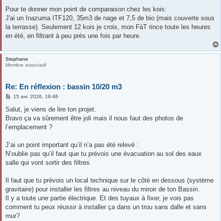
Pour te donner mon point de comparaison chez les kois:
J'ai un Inazuma ITF120, 35m3 de nage et 7,5 de bio (mais couverte sous
la terrasse). Seulement 12 kois je crois, mon FàT rince toute les heures
en été, en filtrant à peu près une fois par heure.
Stephane
Membre associatif
Re: En réflexion : bassin 10/20 m3
M
15 avr. 2026, 19:46
e
s
Salut, je viens de lire ton projet.
s
Bravo ça va sûrement être joli mais il nous faut des photos de
a
g
l’emplacement ?
e
J’ai un point important qu’il n’a pas été relevé :
N’oublie pas qu’il faut que tu prévois une évacuation au sol des eaux
salle qui vont sortir des filtres
Il faut que tu prévois un local technique sur le côté en dessous (système
gravitaire) pour installer les filtres au niveau du miroir de ton Bassin.
Il y a toute une partie électrique. Et des tuyaux à fixer, je vois pas
comment tu peux réussir à installer ça dans un trou sans dalle et sans
mur?