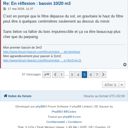
Re: En réflexion : bassin 10/20 m3
M
17 mai 2026, 11:37
e
s
C’est en pompé que le filtre dépasse du sol, en gravitaire le haut du filtre
s
peut être à quelques centimètres seulement au dessus du miroir.
a
g
e
Sans béton va falloir du bois imputrescible et ça va être beaucoup plus
cher que du parpaing.
Mon premier bassin de 3m3
http://www.forum-bassin.com/forum/view ... de+bonheur
Mon agrandissement pour passer à 11m3
http://www.forum-bassin.com/forum/view ... e+3m3+à+11
Page
5
sur
7
1
3
4
5
6
7
Précédente
Suivante
67 messages
…
Aller à
Index du forum
Heures au format
UTC+02:00
Développé par
phpBB
® Forum Software © phpBB Limited | SE Square by
PhpBB3 BBCodes
Traduit par
phpBB-fr.com
Confidentialité
|
Conditions
Time: 0.115s
| Peak Memory Usage: 1.98 Mio | GZIP: Off |
Queries: 22