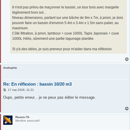
Il n'est pas prévu de maçonner le bassin, un tour bois avec margelle
légèrement hors sol...
Niveau dimensions, partant sur une bâche de 9m x 7m, à priori, je dois
pouvoir faire un bassin d'environ 5.4m x 3.4m x 1.5m sans palier, au
maximum.
Côté filtration, à priori, tambour + cuve 1000L Tapis Japonais + cuve
1000L Hélix, sûrement une partie lagunage plantée.
Si y'a des idées, je suis preneur pour m'aider dans ma réflexion.
Androphis
Re: En réflexion : bassin 10/20 m3
M
17 mai 2026, 11:21
e
s
Oups, petite erreur... je ne peux pas éditer le message.
s
a
g
e
Revers-76-
Membre associatif