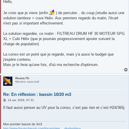
s
Hello,
s
a
g
Je crois que je viens (enfin
) de percuter... du coup j'etudie aussi une
e
solution tambour + cuve Helix. Aux premiers regards du matin, l'écart
n'est pas si important effectivement.
La solution regardée, ce matin : FILTREAU DRUM HF 30 MOTEUR SPG
XL + Cubi Hélix (que je pourrais progressivement ajouter suivant la
charge de population)
La conso est un point que je regarde, mais y'a aussi le budget que
j'espère contenu.
Mais je le ferai qu'une fois, d'où ma recherche d'optimum.
Revers-76-
Membre associatif
Re: En réflexion : bassin 10/20 m3
M
14 avr. 2026, 07:31
e
s
Il faut aussi penser au UV pour la conso, c’est pas rien et c’est H24/365j
s
a
g
e
Mon premier bassin de 3m3
http://www.forum-bassin.com/forum/view ... de+bonheur