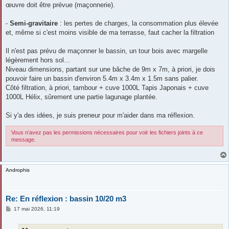
œuvre doit être prévue (maçonnerie).
-
Semi-gravitaire
: les pertes de charges, la consommation plus élevée
et, même si c'est moins visible de ma terrasse, faut cacher la filtration
Il n'est pas prévu de maçonner le bassin, un tour bois avec margelle
légèrement hors sol...
Niveau dimensions, partant sur une bâche de 9m x 7m, à priori, je dois
pouvoir faire un bassin d'environ 5.4m x 3.4m x 1.5m sans palier.
Côté filtration, à priori, tambour + cuve 1000L Tapis Japonais + cuve
1000L Hélix, sûrement une partie lagunage plantée.
Si y'a des idées, je suis preneur pour m'aider dans ma réflexion.
Vous n’avez pas les permissions nécessaires pour voir les fichiers joints à ce
message.
Androphis
Re: En réflexion : bassin 10/20 m3
M
17 mai 2026, 11:19
e
s
s