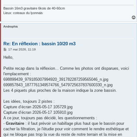
Bassin 16m3 gravitaire 6kois de 40-60cm
Lieux: coteaux du lyonnais
Androphis
Re: En réflexion : bassin 10/20 m3
M
17 mai 2026, 11:19
e
s
Hello,
s
a
g
Petite recap dans la réflexion... Comme les photos ont disparues, voici
e
l'emplacement :
698899439_979185007994920_391782287259565046_n.jpg
699857843_1877761349574766_5479725637837600330_n.jpg
Les 4 piquets plus proches de la maison indique la zone bassin.
Les idées, toujours 2 pistes :
Capture d’écran 2026-05-17 105729.jpg
Capture d’écran 2026-05-17 105910.jpg
A ce jour, toujours pas décidé, les questionnements :
-
Gravitaire
: il faut prévoir un habillage plus haut que le bassin pour
cacher la filtration, je l'étudie pour voir comment le rendre esthétique et
qui ne bloque pas trop la vue du reste de notre terrain et la mise en