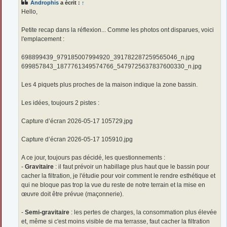
Androphis
a écrit :
↑
a
g
Hello,
e
Petite recap dans la réflexion... Comme les photos ont disparues, voici
l'emplacement :
698899439_979185007994920_391782287259565046_n.jpg
699857843_1877761349574766_5479725637837600330_n.jpg
Les 4 piquets plus proches de la maison indique la zone bassin.
Les idées, toujours 2 pistes :
Capture d’écran 2026-05-17 105729.jpg
Capture d’écran 2026-05-17 105910.jpg
A ce jour, toujours pas décidé, les questionnements :
-
Gravitaire
: il faut prévoir un habillage plus haut que le bassin pour
cacher la filtration, je l'étudie pour voir comment le rendre esthétique et
qui ne bloque pas trop la vue du reste de notre terrain et la mise en
œuvre doit être prévue (maçonnerie).
-
Semi-gravitaire
: les pertes de charges, la consommation plus élevée
et, même si c'est moins visible de ma terrasse, faut cacher la filtration