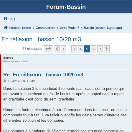
Forum-Bassin
FAQ
Index du forum
Construction
Votre Projet ?
Bassin (bassin, lagunage)
En réflexion : bassin 10/20 m3
Page
5
sur
7
1
3
4
5
6
7
Précédente
Suivante
67 messages
…
Sopros
Membre associatif
Re: En réflexion : bassin 10/20 m3
M
13 avr. 2026, 12:39
e
s
Dans ta solution 3 le superbead il remonte pas l'eau c'est ta pompe qui
s
est avant le superbead qui fait le boulot et après le superbead tu repart
a
g
en gravitaire c'est donc du semi gravitaire.
e
Comme le facteur électrique à l'air déterminant dans ton choix, ce que je
comprends tout à fait, il va falloir quantifié les gains/pertes d'énergie des
différentes solution et les comparer.
Les pompes à air rajoute de l'électricité mais beaucoup de pompe à air