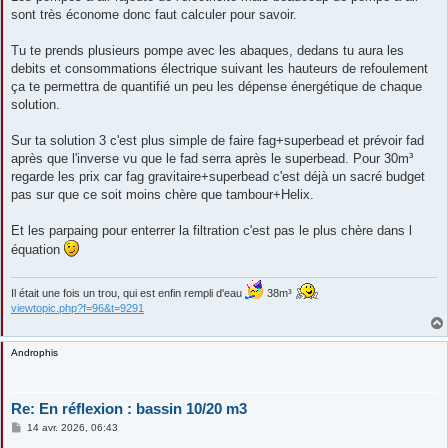
sont très économe donc faut calculer pour savoir.
Tu te prends plusieurs pompe avec les abaques, dedans tu aura les
debits et consommations électrique suivant les hauteurs de refoulement
ça te permettra de quantifié un peu les dépense énergétique de chaque
solution.
Sur ta solution 3 c'est plus simple de faire fag+superbead et prévoir fad
après que l'inverse vu que le fad serra après le superbead. Pour 30m³
regarde les prix car fag gravitaire+superbead c'est déjà un sacré budget
pas sur que ce soit moins chère que tambour+Helix.
Et les parpaing pour enterrer la filtration c'est pas le plus chère dans l
équation
Il était une fois un trou, qui est enfin rempli d'eau
38m³
viewtopic.php?f=96&t=9291
Androphis
Re: En réflexion : bassin 10/20 m3
M
14 avr. 2026, 06:43
e