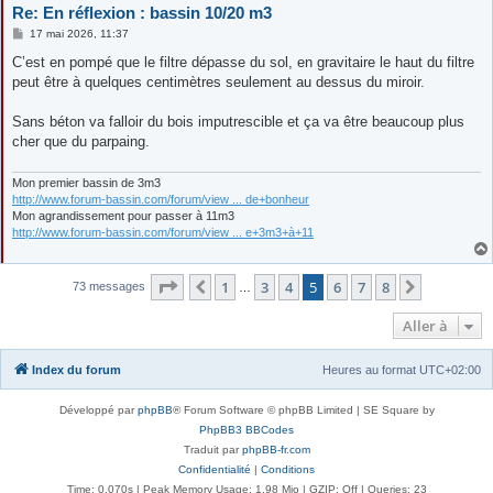
Re: En réflexion : bassin 10/20 m3
M
17 mai 2026, 11:37
e
s
C’est en pompé que le filtre dépasse du sol, en gravitaire le haut du filtre
s
peut être à quelques centimètres seulement au dessus du miroir.
a
g
e
Sans béton va falloir du bois imputrescible et ça va être beaucoup plus
cher que du parpaing.
Mon premier bassin de 3m3
http://www.forum-bassin.com/forum/view ... de+bonheur
Mon agrandissement pour passer à 11m3
http://www.forum-bassin.com/forum/view ... e+3m3+à+11
Page
5
sur
8
1
3
4
5
6
7
8
Précédente
Suivante
73 messages
…
Aller à
Index du forum
Heures au format
UTC+02:00
Développé par
phpBB
® Forum Software © phpBB Limited | SE Square by
PhpBB3 BBCodes
Traduit par
phpBB-fr.com
Confidentialité
|
Conditions
Time: 0.070s
| Peak Memory Usage: 1.98 Mio | GZIP: Off |
Queries: 23