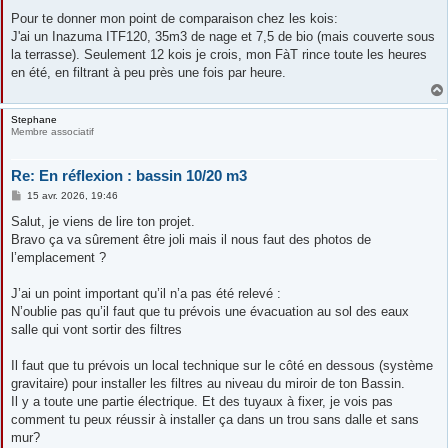
Pour te donner mon point de comparaison chez les kois:
J'ai un Inazuma ITF120, 35m3 de nage et 7,5 de bio (mais couverte sous
la terrasse). Seulement 12 kois je crois, mon FàT rince toute les heures
en été, en filtrant à peu près une fois par heure.
Stephane
Membre associatif
Re: En réflexion : bassin 10/20 m3
M
15 avr. 2026, 19:46
e
s
Salut, je viens de lire ton projet.
s
Bravo ça va sûrement être joli mais il nous faut des photos de
a
g
l’emplacement ?
e
J’ai un point important qu’il n’a pas été relevé :
N’oublie pas qu’il faut que tu prévois une évacuation au sol des eaux
salle qui vont sortir des filtres
Il faut que tu prévois un local technique sur le côté en dessous (système
gravitaire) pour installer les filtres au niveau du miroir de ton Bassin.
Il y a toute une partie électrique. Et des tuyaux à fixer, je vois pas
comment tu peux réussir à installer ça dans un trou sans dalle et sans
mur?