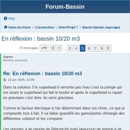
Forum-Bassin
FAQ
Index du forum
Construction
Votre Projet ?
Bassin (bassin, lagunage)
En réflexion : bassin 10/20 m3
Page
5
sur
8
1
3
4
5
6
7
8
Précédente
Suivante
73 messages
…
Sopros
Membre associatif
Re: En réflexion : bassin 10/20 m3
M
13 avr. 2026, 12:39
e
s
Dans ta solution 3 le superbead il remonte pas l'eau c'est ta pompe qui
s
est avant le superbead qui fait le boulot et après le superbead tu repart
a
g
en gravitaire c'est donc du semi gravitaire.
e
Comme le facteur électrique à l'air déterminant dans ton choix, ce que je
comprends tout à fait, il va falloir quantifié les gains/pertes d'énergie des
différentes solution et les comparer.
Les pompes à air rajoute de l'électricité mais beaucoup de pompe à air