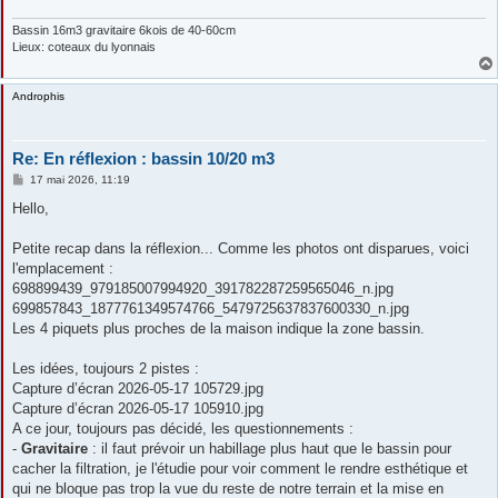
Bassin 16m3 gravitaire 6kois de 40-60cm
Lieux: coteaux du lyonnais
Androphis
Re: En réflexion : bassin 10/20 m3
M
17 mai 2026, 11:19
e
s
Hello,
s
a
g
Petite recap dans la réflexion... Comme les photos ont disparues, voici
e
l'emplacement :
698899439_979185007994920_391782287259565046_n.jpg
699857843_1877761349574766_5479725637837600330_n.jpg
Les 4 piquets plus proches de la maison indique la zone bassin.
Les idées, toujours 2 pistes :
Capture d’écran 2026-05-17 105729.jpg
Capture d’écran 2026-05-17 105910.jpg
A ce jour, toujours pas décidé, les questionnements :
-
Gravitaire
: il faut prévoir un habillage plus haut que le bassin pour
cacher la filtration, je l'étudie pour voir comment le rendre esthétique et
qui ne bloque pas trop la vue du reste de notre terrain et la mise en