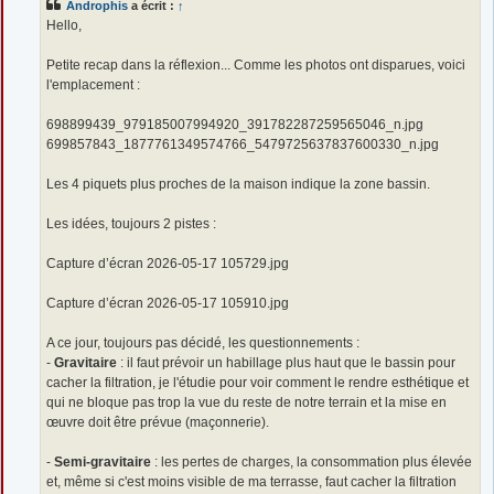
Androphis
a écrit :
↑
a
g
Hello,
e
Petite recap dans la réflexion... Comme les photos ont disparues, voici
l'emplacement :
698899439_979185007994920_391782287259565046_n.jpg
699857843_1877761349574766_5479725637837600330_n.jpg
Les 4 piquets plus proches de la maison indique la zone bassin.
Les idées, toujours 2 pistes :
Capture d’écran 2026-05-17 105729.jpg
Capture d’écran 2026-05-17 105910.jpg
A ce jour, toujours pas décidé, les questionnements :
-
Gravitaire
: il faut prévoir un habillage plus haut que le bassin pour
cacher la filtration, je l'étudie pour voir comment le rendre esthétique et
qui ne bloque pas trop la vue du reste de notre terrain et la mise en
œuvre doit être prévue (maçonnerie).
-
Semi-gravitaire
: les pertes de charges, la consommation plus élevée
et, même si c'est moins visible de ma terrasse, faut cacher la filtration