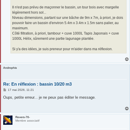
Il n'est pas prévu de maçonner le bassin, un tour bois avec margelle
légèrement hors sol...
Niveau dimensions, partant sur une bâche de 9m x 7m, à priori, je dois
pouvoir faire un bassin d'environ 5.4m x 3.4m x 1.5m sans palier, au
maximum.
Côté filtration, à priori, tambour + cuve 1000L Tapis Japonais + cuve
1000L Hélix, sûrement une partie lagunage plantée.
Si y'a des idées, je suis preneur pour m'aider dans ma réflexion.
Androphis
Re: En réflexion : bassin 10/20 m3
M
17 mai 2026, 11:21
e
s
Oups, petite erreur... je ne peux pas éditer le message.
s
a
g
e
Revers-76-
Membre associatif