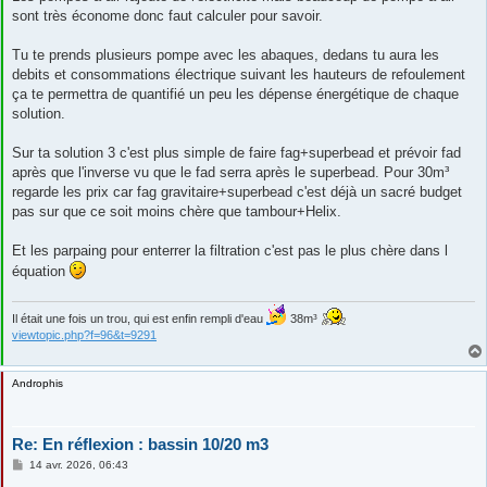
sont très économe donc faut calculer pour savoir.
Tu te prends plusieurs pompe avec les abaques, dedans tu aura les
debits et consommations électrique suivant les hauteurs de refoulement
ça te permettra de quantifié un peu les dépense énergétique de chaque
solution.
Sur ta solution 3 c'est plus simple de faire fag+superbead et prévoir fad
après que l'inverse vu que le fad serra après le superbead. Pour 30m³
regarde les prix car fag gravitaire+superbead c'est déjà un sacré budget
pas sur que ce soit moins chère que tambour+Helix.
Et les parpaing pour enterrer la filtration c'est pas le plus chère dans l
équation
Il était une fois un trou, qui est enfin rempli d'eau
38m³
viewtopic.php?f=96&t=9291
Androphis
Re: En réflexion : bassin 10/20 m3
M
14 avr. 2026, 06:43
e