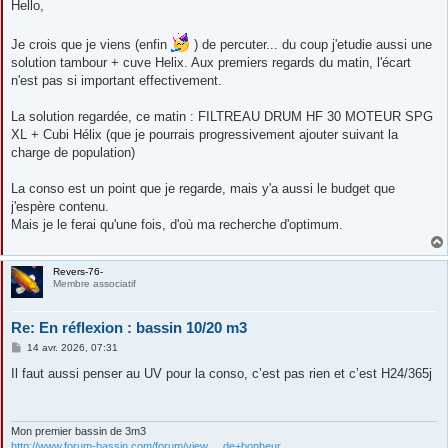
s
Hello,
s
a
g
Je crois que je viens (enfin
) de percuter... du coup j'etudie aussi une
e
solution tambour + cuve Helix. Aux premiers regards du matin, l'écart
n'est pas si important effectivement.
La solution regardée, ce matin : FILTREAU DRUM HF 30 MOTEUR SPG
XL + Cubi Hélix (que je pourrais progressivement ajouter suivant la
charge de population)
La conso est un point que je regarde, mais y'a aussi le budget que
j'espère contenu.
Mais je le ferai qu'une fois, d'où ma recherche d'optimum.
Revers-76-
Membre associatif
Re: En réflexion : bassin 10/20 m3
M
14 avr. 2026, 07:31
e
s
Il faut aussi penser au UV pour la conso, c’est pas rien et c’est H24/365j
s
a
g
e
Mon premier bassin de 3m3
http://www.forum-bassin.com/forum/view ... de+bonheur