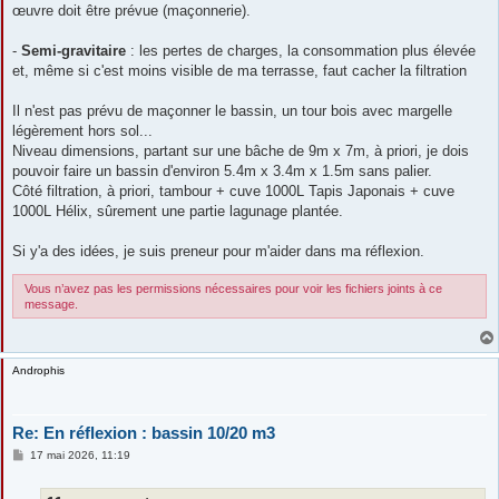
œuvre doit être prévue (maçonnerie).
-
Semi-gravitaire
: les pertes de charges, la consommation plus élevée
et, même si c'est moins visible de ma terrasse, faut cacher la filtration
Il n'est pas prévu de maçonner le bassin, un tour bois avec margelle
légèrement hors sol...
Niveau dimensions, partant sur une bâche de 9m x 7m, à priori, je dois
pouvoir faire un bassin d'environ 5.4m x 3.4m x 1.5m sans palier.
Côté filtration, à priori, tambour + cuve 1000L Tapis Japonais + cuve
1000L Hélix, sûrement une partie lagunage plantée.
Si y'a des idées, je suis preneur pour m'aider dans ma réflexion.
Vous n’avez pas les permissions nécessaires pour voir les fichiers joints à ce
message.
Androphis
Re: En réflexion : bassin 10/20 m3
M
17 mai 2026, 11:19
e
s
s