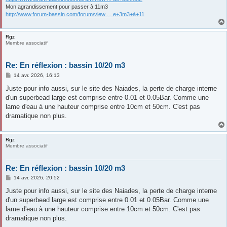
Mon agrandissement pour passer à 11m3
http://www.forum-bassin.com/forum/view ... e+3m3+à+11
Rgz
Membre associatif
Re: En réflexion : bassin 10/20 m3
M
14 avr. 2026, 16:13
e
s
Juste pour info aussi, sur le site des Naiades, la perte de charge interne
s
d'un superbead large est comprise entre 0.01 et 0.05Bar. Comme une
a
g
lame d'eau à une hauteur comprise entre 10cm et 50cm. C'est pas
e
dramatique non plus.
Rgz
Membre associatif
Re: En réflexion : bassin 10/20 m3
M
14 avr. 2026, 20:52
e
s
Juste pour info aussi, sur le site des Naiades, la perte de charge interne
s
d'un superbead large est comprise entre 0.01 et 0.05Bar. Comme une
a
g
lame d'eau à une hauteur comprise entre 10cm et 50cm. C'est pas
e
dramatique non plus.