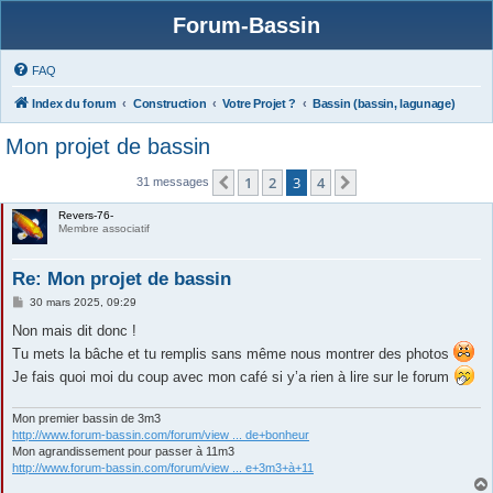
Forum-Bassin
FAQ
Index du forum
Construction
Votre Projet ?
Bassin (bassin, lagunage)
Mon projet de bassin
1
2
3
4
Précédente
Suivante
31 messages
Revers-76-
Membre associatif
Re: Mon projet de bassin
M
30 mars 2025, 09:29
e
s
Non mais dit donc !
s
Tu mets la bâche et tu remplis sans même nous montrer des photos
a
g
Je fais quoi moi du coup avec mon café si y’a rien à lire sur le forum
e
Mon premier bassin de 3m3
http://www.forum-bassin.com/forum/view ... de+bonheur
Mon agrandissement pour passer à 11m3
http://www.forum-bassin.com/forum/view ... e+3m3+à+11