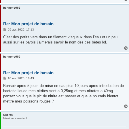
Ironnono666
Re: Mon projet de bassin
M
05 avr. 2025, 17:13
e
s
C’est des petits vers dans un filament visqueux dans l’eau et un peu
s
aussi sur les parois j’aimerais savoir le nom des ces bêtes lol.
a
g
e
Ironnono666
Re: Mon projet de bassin
M
10 avr. 2025, 18:43
e
s
Bonsoir apres 5 jours de mise en eau plus 10 jours apres introduction de
s
bacterie liqude mes nitrites sont a 0,25mg et mes nitrates a 40mg
a
g
pensez vous que le pic de nitrite est passer et que je pourrais bientot
e
mettre mes poissons rouges ?
Sopros
Membre associatif