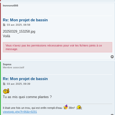
Ironnono666
Re: Mon projet de bassin
M
03 avr. 2025, 08:58
e
s
20250329_153258.jpg
s
Voilà
a
g
e
Vous n’avez pas les permissions nécessaires pour voir les fichiers joints à ce
message.
Sopros
Membre associatif
Re: Mon projet de bassin
M
03 avr. 2025, 09:39
e
s
s
a
Tu as mis quoi comme plantes ?
g
e
Il était une fois un trou, qui est enfin rempli d'eau
38m³
viewtopic.php?f=96&t=9291