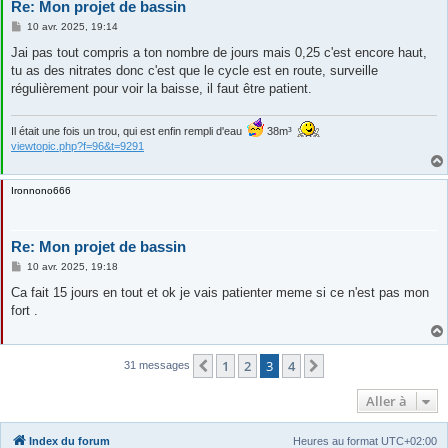
Re: Mon projet de bassin
M
10 avr. 2025, 19:14
e
s
Jai pas tout compris a ton nombre de jours mais 0,25 c'est encore haut,
s
tu as des nitrates donc c'est que le cycle est en route, surveille
a
g
régulièrement pour voir la baisse, il faut être patient.
e
Il était une fois un trou, qui est enfin rempli d'eau
38m³
viewtopic.php?f=96&t=9291
Ironnono666
Re: Mon projet de bassin
M
10 avr. 2025, 19:18
e
s
Ca fait 15 jours en tout et ok je vais patienter meme si ce n'est pas mon
s
fort .
a
g
e
1
2
3
4
Précédente
Suivante
31 messages
Aller à
Index du forum
Heures au format
UTC+02:00