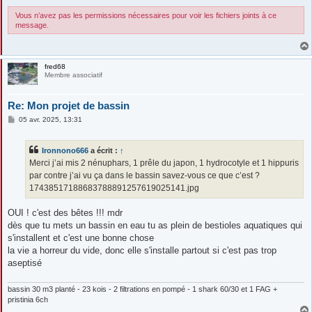
Vous n’avez pas les permissions nécessaires pour voir les fichiers joints à ce
message.
fred68
Membre associatif
Re: Mon projet de bassin
M
05 avr. 2025, 13:31
e
s
s
Ironnono666
a écrit :
↑
a
g
Merci j’ai mis 2 nénuphars, 1 prêle du japon, 1 hydrocotyle et 1 hippuris
e
par contre j’ai vu ça dans le bassin savez-vous ce que c’est ?
17438517188683788891257619025141.jpg
OUI ! c'est des bêtes !!! mdr
dès que tu mets un bassin en eau tu as plein de bestioles aquatiques qui
s'installent et c'est une bonne chose
la vie a horreur du vide, donc elle s'installe partout si c'est pas trop
aseptisé
bassin 30 m3 planté - 23 kois - 2 filtrations en pompé - 1 shark 60/30 et 1 FAG +
pristinia 6ch