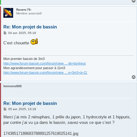
Revers-76-
Membre associatif
Re: Mon projet de bassin
M
04 avr. 2025, 05:16
e
s
C’est chouette
s
a
g
e
Mon premier bassin de 3m3
http://www.forum-bassin.com/forum/view ... de+bonheur
Mon agrandissement pour passer à 11m3
http://www.forum-bassin.com/forum/view ... e+3m3+à+11
Ironnono666
Re: Mon projet de bassin
M
05 avr. 2025, 13:18
e
s
Merci j’ai mis 2 nénuphars, 1 prêle du japon, 1 hydrocotyle et 1 hippuris,
s
par contre j’ai vu ça dans le bassin, savez-vous ce que c’est ?
a
g
e
17438517188683788891257619025141.jpg