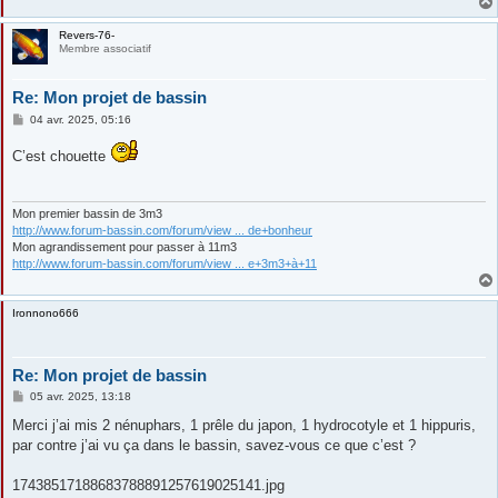
Revers-76-
Membre associatif
Re: Mon projet de bassin
M
04 avr. 2025, 05:16
e
s
C’est chouette
s
a
g
e
Mon premier bassin de 3m3
http://www.forum-bassin.com/forum/view ... de+bonheur
Mon agrandissement pour passer à 11m3
http://www.forum-bassin.com/forum/view ... e+3m3+à+11
Ironnono666
Re: Mon projet de bassin
M
05 avr. 2025, 13:18
e
s
Merci j’ai mis 2 nénuphars, 1 prêle du japon, 1 hydrocotyle et 1 hippuris,
s
par contre j’ai vu ça dans le bassin, savez-vous ce que c’est ?
a
g
e
17438517188683788891257619025141.jpg