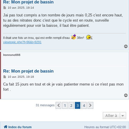
Re: Mon projet de bassin
M
10 avr. 2025, 19:14
e
s
Jai pas tout compris a ton nombre de jours mais 0,25 c'est encore haut,
s
tu as des nitrates donc c'est que le cycle est en route, surveille
a
g
régulièrement pour voir la baisse, il faut être patient.
e
Il était une fois un trou, qui est enfin rempli d'eau
38m³
viewtopic.php?f=96&t=9291
Ironnono666
Re: Mon projet de bassin
M
10 avr. 2025, 19:18
e
s
Ca fait 15 jours en tout et ok je vais patienter meme si ce n'est pas mon
s
fort .
a
g
e
1
2
3
4
Précédente
Suivante
31 messages
Aller à
Index du forum
Heures au format
UTC+02:00