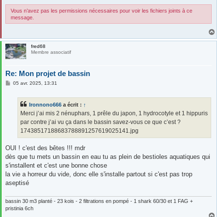
Vous n’avez pas les permissions nécessaires pour voir les fichiers joints à ce
message.
fred68
Membre associatif
Re: Mon projet de bassin
M
05 avr. 2025, 13:31
e
s
s
Ironnono666
a écrit :
↑
a
g
Merci j’ai mis 2 nénuphars, 1 prêle du japon, 1 hydrocotyle et 1 hippuris
e
par contre j’ai vu ça dans le bassin savez-vous ce que c’est ?
17438517188683788891257619025141.jpg
OUI ! c'est des bêtes !!! mdr
dès que tu mets un bassin en eau tu as plein de bestioles aquatiques qui
s'installent et c'est une bonne chose
la vie a horreur du vide, donc elle s'installe partout si c'est pas trop
aseptisé
bassin 30 m3 planté - 23 kois - 2 filtrations en pompé - 1 shark 60/30 et 1 FAG +
pristinia 6ch