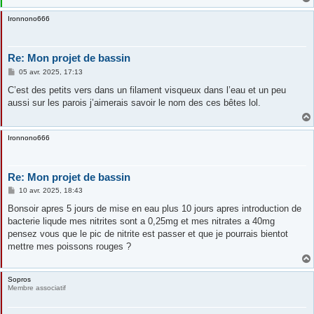
Ironnono666
Re: Mon projet de bassin
M
05 avr. 2025, 17:13
e
s
C’est des petits vers dans un filament visqueux dans l’eau et un peu
s
aussi sur les parois j’aimerais savoir le nom des ces bêtes lol.
a
g
e
Ironnono666
Re: Mon projet de bassin
M
10 avr. 2025, 18:43
e
s
Bonsoir apres 5 jours de mise en eau plus 10 jours apres introduction de
s
bacterie liqude mes nitrites sont a 0,25mg et mes nitrates a 40mg
a
g
pensez vous que le pic de nitrite est passer et que je pourrais bientot
e
mettre mes poissons rouges ?
Sopros
Membre associatif