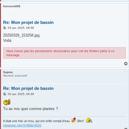
Ironnono666
Re: Mon projet de bassin
M
03 avr. 2025, 08:58
e
s
20250329_153258.jpg
s
Voilà
a
g
e
Vous n’avez pas les permissions nécessaires pour voir les fichiers joints à ce
message.
Sopros
Membre associatif
Re: Mon projet de bassin
M
03 avr. 2025, 09:39
e
s
s
a
Tu as mis quoi comme plantes ?
g
e
Il était une fois un trou, qui est enfin rempli d'eau
38m³
viewtopic.php?f=96&t=9291