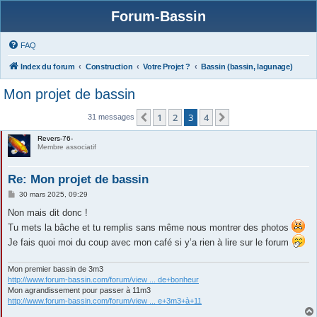
Forum-Bassin
FAQ
Index du forum
Construction
Votre Projet ?
Bassin (bassin, lagunage)
Mon projet de bassin
1
2
3
4
Précédente
Suivante
31 messages
Revers-76-
Membre associatif
Re: Mon projet de bassin
M
30 mars 2025, 09:29
e
s
Non mais dit donc !
s
Tu mets la bâche et tu remplis sans même nous montrer des photos
a
g
Je fais quoi moi du coup avec mon café si y’a rien à lire sur le forum
e
Mon premier bassin de 3m3
http://www.forum-bassin.com/forum/view ... de+bonheur
Mon agrandissement pour passer à 11m3
http://www.forum-bassin.com/forum/view ... e+3m3+à+11