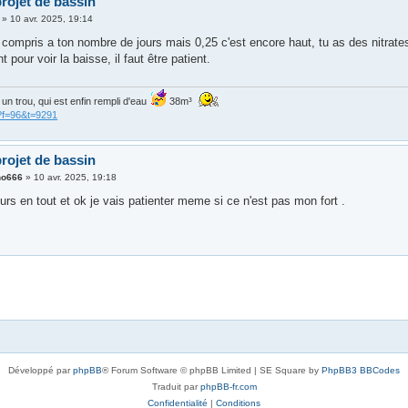
rojet de bassin
»
10 avr. 2025, 19:14
 compris a ton nombre de jours mais 0,25 c'est encore haut, tu as des nitrates
t pour voir la baisse, il faut être patient.
is un trou, qui est enfin rempli d'eau
38m³
?f=96&t=9291
rojet de bassin
no666
»
10 avr. 2025, 19:18
ours en tout et ok je vais patienter meme si ce n'est pas mon fort .
Développé par
phpBB
® Forum Software © phpBB Limited | SE Square by
PhpBB3 BBCodes
Traduit par
phpBB-fr.com
Confidentialité
|
Conditions