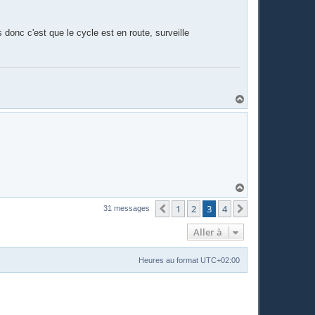
t
 donc c'est que le cycle est en route, surveille
H
a
u
t
H
a
u
1
2
3
4
Précédente
Suivante
31 messages
t
Aller à
Heures au format
UTC+02:00