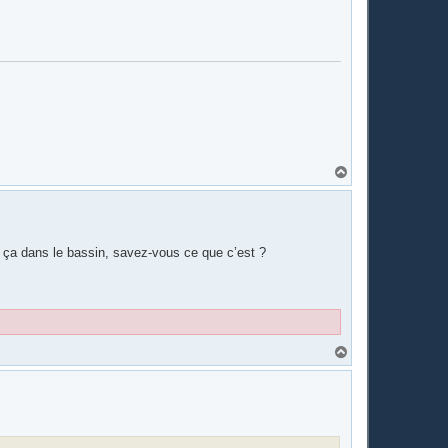
H
a
u
t
vu ça dans le bassin, savez-vous ce que c’est ?
H
a
u
t