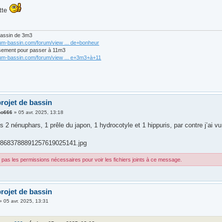
tte
bassin de 3m3
rum-bassin.com/forum/view ... de+bonheur
sement pour passer à 11m3
rum-bassin.com/forum/view ... e+3m3+à+11
rojet de bassin
no666
»
05 avr. 2025, 13:18
is 2 nénuphars, 1 prêle du japon, 1 hydrocotyle et 1 hippuris, par contre j’ai 
8683788891257619025141.jpg
pas les permissions nécessaires pour voir les fichiers joints à ce message.
rojet de bassin
»
05 avr. 2025, 13:31