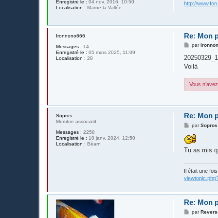
Enregistré le :
04 nov. 2016, 10:50
http://www.fo
Localisation :
Marne la Vallée
Re: Mon p
Ironnono666
M
par
Ironno
Messages :
14
e
Enregistré le :
05 mars 2025, 11:09
s
20250329_1
Localisation :
28
s
Voilà
a
g
e
Vous n’avez 
Re: Mon p
Sopros
Membre associatif
M
par
Sopros
e
Messages :
2258
s
Enregistré le :
10 janv. 2024, 12:50
s
Localisation :
Béarn
a
Tu as mis q
g
e
Il était une fo
viewtopic.php
Re: Mon p
M
par
Revers
e