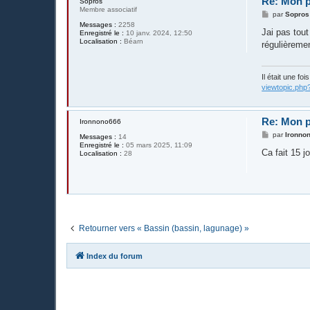
Re: Mon p
Sopros
Membre associatif
M
par
Sopros
e
Messages :
2258
s
Jai pas tout
Enregistré le :
10 janv. 2024, 12:50
s
Localisation :
Béarn
régulièremen
a
g
e
Il était une fo
viewtopic.php
Re: Mon p
Ironnono666
M
par
Ironno
Messages :
14
e
Enregistré le :
05 mars 2025, 11:09
s
Ca fait 15 j
Localisation :
28
s
a
g
e
Retourner vers « Bassin (bassin, lagunage) »
Index du forum