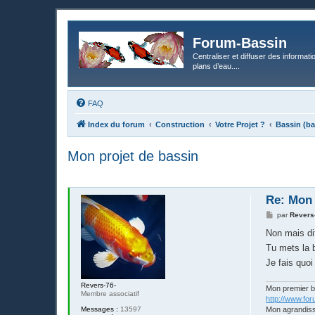
Forum-Bassin
Centraliser et diffuser des informati
plans d’eau....
FAQ
Index du forum
Construction
Votre Projet ?
Bassin (ba
Mon projet de bassin
Re: Mon 
M
par
Revers
e
s
Non mais di
s
Tu mets la 
a
g
Je fais quoi
e
Revers-76-
Mon premier 
Membre associatif
http://www.fo
Messages :
13597
Mon agrandis