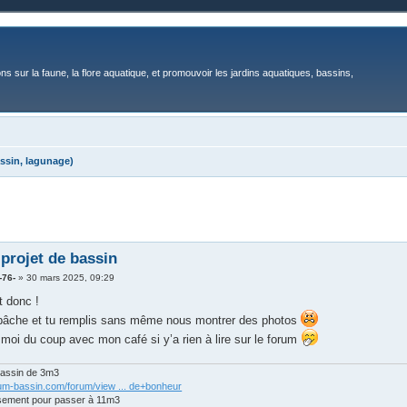
ons sur la faune, la flore aquatique, et promouvoir les jardins aquatiques, bassins,
ssin, lagunage)
projet de bassin
-76-
»
30 mars 2025, 09:29
t donc !
bâche et tu remplis sans même nous montrer des photos
 moi du coup avec mon café si y’a rien à lire sur le forum
bassin de 3m3
rum-bassin.com/forum/view ... de+bonheur
sement pour passer à 11m3