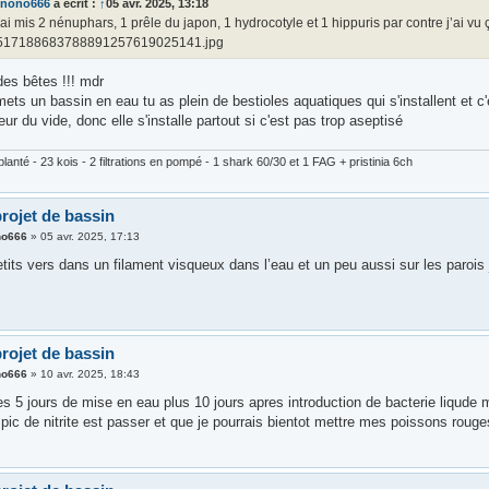
nnono666
a écrit :
↑
05 avr. 2025, 13:18
’ai mis 2 nénuphars, 1 prêle du japon, 1 hydrocotyle et 1 hippuris par contre j’ai v
517188683788891257619025141.jpg
des bêtes !!! mdr
ets un bassin en eau tu as plein de bestioles aquatiques qui s'installent et 
reur du vide, donc elle s'installe partout si c'est pas trop aseptisé
lanté - 23 kois - 2 filtrations en pompé - 1 shark 60/30 et 1 FAG + pristinia 6ch
rojet de bassin
no666
»
05 avr. 2025, 17:13
tits vers dans un filament visqueux dans l’eau et un peu aussi sur les parois 
rojet de bassin
no666
»
10 avr. 2025, 18:43
es 5 jours de mise en eau plus 10 jours apres introduction de bacterie liqude
pic de nitrite est passer et que je pourrais bientot mettre mes poissons rouge