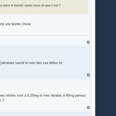
u ça dans le bassin savez-vous ce que c’est ?
c'est une bonne chose
H
a
u
t
j’aimerais savoir le nom des ces bêtes lol.
H
a
u
t
 mes nitrites sont a 0,25mg et mes nitrates a 40mg pensez
s ?
H
a
u