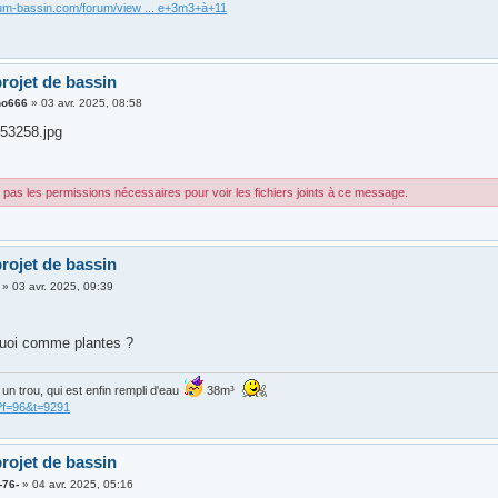
rum-bassin.com/forum/view ... e+3m3+à+11
rojet de bassin
no666
»
03 avr. 2025, 08:58
53258.jpg
pas les permissions nécessaires pour voir les fichiers joints à ce message.
rojet de bassin
»
03 avr. 2025, 09:39
uoi comme plantes ?
is un trou, qui est enfin rempli d'eau
38m³
?f=96&t=9291
rojet de bassin
-76-
»
04 avr. 2025, 05:16