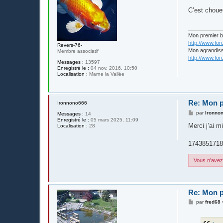
s
C’est choue
s
a
g
e
Mon premier 
http://www.fo
Revers-76-
Mon agrandis
Membre associatif
http://www.fo
Messages :
13597
Enregistré le :
04 nov. 2016, 10:50
Localisation :
Marne la Vallée
Re: Mon p
Ironnono666
M
par
Ironno
Messages :
14
e
Enregistré le :
05 mars 2025, 11:09
s
Merci j’ai m
Localisation :
28
s
a
g
1743851718
e
Vous n’avez 
Re: Mon p
M
par
fred68
e
s
s