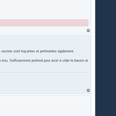
H
a
u
t
s racines sont traçantes et perforantes également.
n trou. Suffisamment profond pour avoir à vider le bassin et
H
a
u
t