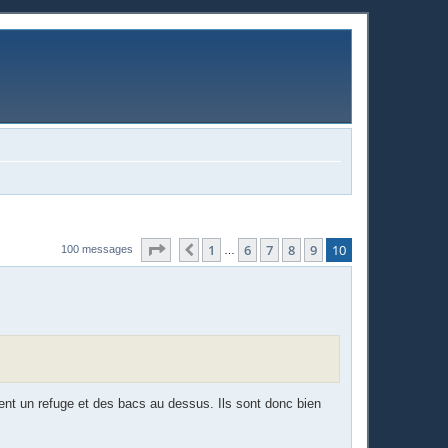
Page
10
sur
10
1
6
7
8
9
10
Précédente
100 messages
…
ient un refuge et des bacs au dessus. Ils sont donc bien