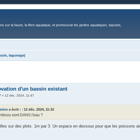
ons sur la faune, la flore aquatique, et promouvoir les jardins aquatiques, bassins,
ssin, lagunage)
vation d'un bassin existant
7
»
12 déc. 2024, 11:47
stine
a écrit :
↑
12 déc. 2024, 11:32
mbous sont DANS l'eau ?
grilles sur des plots. 1m par 3. Un espace en dessous pour que les poissons a