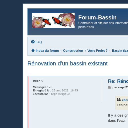
Forum-Bassin
Centraliser et diffuser des informati
plans d’eau....
FAQ
Index du forum
Construction
Votre Projet ?
Bassin (ba
Rénovation d'un bassin existant
Re: Réno
steph77
Messages :
78
M
par
steph7
Enregistré le :
29 avr. 2021, 16:45
e
Localisation :
liege-Belgique
s
s
chri
a
g
Les ba
e
Il y a des 
dans l'eau.