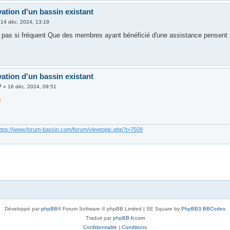
ation d'un bassin existant
»
14 déc. 2024, 13:19
t pas si fréquent Que des membres ayant bénéficié d'une assistance pensent à
ation d'un bassin existant
7
»
16 déc. 2024, 09:51
ttps://www.forum-bassin.com/forum/viewtopic.php?t=7509
Développé par
phpBB
® Forum Software © phpBB Limited | SE Square by
PhpBB3 BBCodes
Traduit par
phpBB-fr.com
Confidentialité
|
Conditions