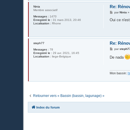
Re: Rénov
Ninia
Membre associatif
M
par
Ninia
e
Messages :
1470
s
Oui ce n'es
Enregistré le :
31 mars 2013, 20:46
s
Localisation :
Rhone
a
g
e
Re: Rénov
steph77
M
par
steph7
Messages :
78
e
Enregistré le :
29 avr. 2021, 16:45
s
Localisation :
liege-Belgique
De nada
s
a
g
e
Mon bassin:
h
Retourner vers « Bassin (bassin, lagunage) »
Index du forum