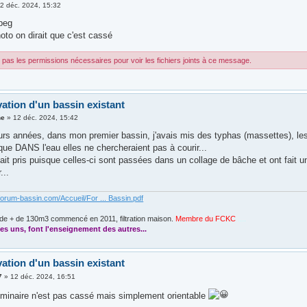
2 déc. 2024, 15:32
peg
oto on dirait que c'est cassé
pas les permissions nécessaires pour voir les fichiers joints à ce message.
ation d'un bassin existant
ne
»
12 déc. 2024, 15:42
ieurs années, dans mon premier bassin, j'avais mis des typhas (massettes), le
ue DANS l'eau elles ne chercheraient pas à courir...
it pris puisque celles-ci sont passées dans un collage de bâche et ont fait u
...
forum-bassin.com/Accueil/For ... Bassin.pdf
de + de 130m3 commencé en 2011, filtration maison.
Membre du FCKC
....
es uns, font l'enseignement des autres...
ation d'un bassin existant
7
»
12 déc. 2024, 16:51
 luminaire n'est pas cassé mais simplement orientable