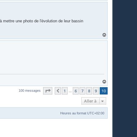
a
u
t
 mettre une photo de l'évolution de leur bassin
H
a
u
t
H
a
Page
10
sur
10
u
1
6
7
8
9
10
Précédente
100 messages
…
t
Aller à
Heures au format
UTC+02:00