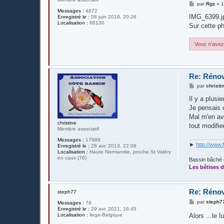
M
par
Rgz
»
1
e
Messages :
4872
s
IMG_6399.j
Enregistré le :
08 juin 2018, 20:26
s
Localisation :
68130
Sur cette ph
a
g
e
Vous n’avez 
Re: Rénov
M
par
christi
e
s
Il y a plus
s
Je pensais q
a
g
Mal m'en ava
e
christine
tout modifier
Membre associatif
Messages :
17988
►
http://www.
Enregistré le :
28 avr. 2013, 22:08
Localisation :
Haute Normandie, proche St Valéry
en caux (76)
Bassin bâché 
Les bétises d
Re: Rénov
steph77
M
par
steph7
Messages :
78
e
Enregistré le :
29 avr. 2021, 16:45
s
Alors ...le
Localisation :
liege-Belgique
s