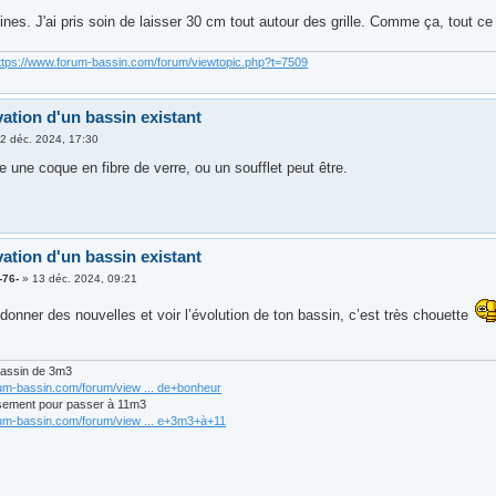
ines. J'ai pris soin de laisser 30 cm tout autour des grille. Comme ça, tout c
ttps://www.forum-bassin.com/forum/viewtopic.php?t=7509
ation d'un bassin existant
2 déc. 2024, 17:30
re une coque en fibre de verre, ou un soufflet peut être.
ation d'un bassin existant
-76-
»
13 déc. 2024, 09:21
onner des nouvelles et voir l’évolution de ton bassin, c’est très chouette
bassin de 3m3
rum-bassin.com/forum/view ... de+bonheur
sement pour passer à 11m3
rum-bassin.com/forum/view ... e+3m3+à+11