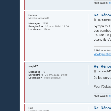
Mon bassin:
h
Re: Rénov
Sopros
Membre associatif
M
par
Sopros
e
Messages :
2257
s
Sympa tout 
Enregistré le :
10 janv. 2024, 12:50
s
Localisation :
Béarn
Les bambous
a
g
J'aurais un 
e
quand ils s'
Il était une fo
viewtopic.php
Re: Rénov
steph77
M
par
steph7
Messages :
78
e
Enregistré le :
29 avr. 2021, 16:45
s
Je les surve
Localisation :
liege-Belgique
s
a
g
Pour l'éclai
e
Mon bassin:
h
Re: Rénov
Rgz
Membre associatif