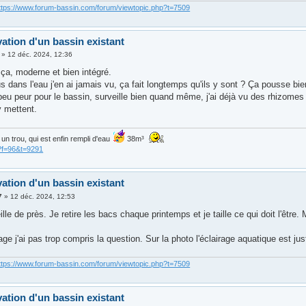
ttps://www.forum-bassin.com/forum/viewtopic.php?t=7509
ation d'un bassin existant
»
12 déc. 2024, 12:36
ça, moderne et bien intégré.
 dans l'eau j'en ai jamais vu, ça fait longtemps qu'ils y sont ? Ça pousse bi
peu peur pour le bassin, surveille bien quand même, j'ai déjà vu des rhizomes 
y mettent.
is un trou, qui est enfin rempli d'eau
38m³
?f=96&t=9291
ation d'un bassin existant
7
»
12 déc. 2024, 12:53
ille de près. Je retire les bacs chaque printemps et je taille ce qui doit l'être.
rage j'ai pas trop compris la question. Sur la photo l'éclairage aquatique est ju
ttps://www.forum-bassin.com/forum/viewtopic.php?t=7509
ation d'un bassin existant