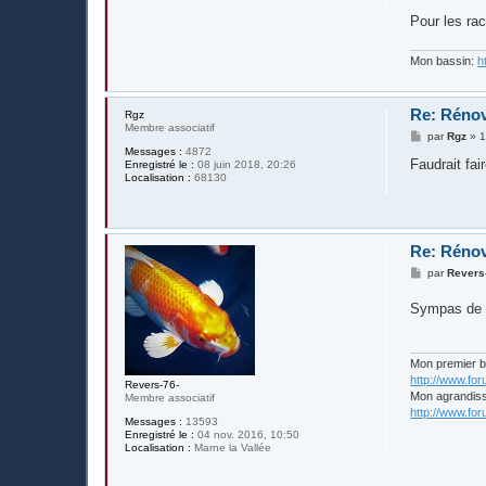
a
g
Pour les rac
e
Mon bassin:
h
Re: Rénov
Rgz
Membre associatif
M
par
Rgz
»
1
e
Messages :
4872
s
Faudrait fai
Enregistré le :
08 juin 2018, 20:26
s
Localisation :
68130
a
g
e
Re: Rénov
M
par
Revers
e
s
Sympas de d
s
a
g
e
Mon premier 
http://www.fo
Revers-76-
Mon agrandis
Membre associatif
http://www.fo
Messages :
13593
Enregistré le :
04 nov. 2016, 10:50
Localisation :
Marne la Vallée