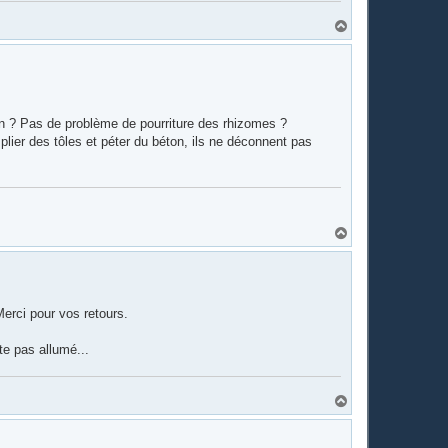
H
a
u
t
en ? Pas de problème de pourriture des rhizomes ?
plier des tôles et péter du béton, ils ne déconnent pas
H
a
u
t
 Merci pour vos retours.
ste pas allumé...
H
a
u
t