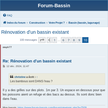
Forum-Bassin
FAQ
Index du forum
Construction
Votre Projet ?
Bassin (bassin, lagunage)
Rénovation d'un bassin existant
Page
10
sur
10
1
6
7
8
9
10
Précédente
100 messages
…
steph77
Re: Rénovation d'un bassin existant
M
12 déc. 2024, 11:47
e
s
s
christine
a écrit :
↑
a
g
Les bambous sont DANS l'eau ?
e
Il y a des grilles sur des plots. 1m par 3. Un espace en dessous pour que
les poissons aient un refuge et des bacs au dessus. Ils sont donc bien
dans l'eau.
Mon bassin:
https://www.forum-bassin.com/forum/viewtopic.php?t=7509