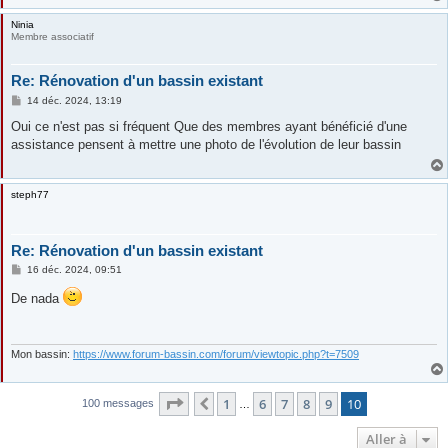
Ninia
Membre associatif
Re: Rénovation d'un bassin existant
M
14 déc. 2024, 13:19
e
s
Oui ce n'est pas si fréquent Que des membres ayant bénéficié d'une
s
assistance pensent à mettre une photo de l'évolution de leur bassin
a
g
e
steph77
Re: Rénovation d'un bassin existant
M
16 déc. 2024, 09:51
e
s
De nada
s
a
g
e
Mon bassin:
https://www.forum-bassin.com/forum/viewtopic.php?t=7509
Page
10
sur
10
1
6
7
8
9
10
Précédente
100 messages
…
Aller à