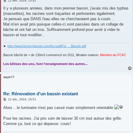
M
12 déc. 2024, 15:42
e
s
Il y a plusieurs années, dans mon premier bassin, j'avais mis des typhas
s
(massettes), les racines sont traçantes et perforantes également.
a
g
Je pensais que DANS l'eau elles ne chercheraient pas à courir...
e
Mal m'en avait pris puisque celles-ci sont passées dans un collage de
bâche et ont fait un trou. Suffisamment profond pour avoir à vider le
bassin et tout modifier...
►
http://www.forum-bassin.com/Accueil/For ... Bassin.pdf
Bassin bâché de + de 130m3 commencé en 2011, filtration maison.
Membre du FCKC
....
Les bétises des uns, font l'enseignement des autres...
steph77
Re: Rénovation d'un bassin existant
M
12 déc. 2024, 16:51
e
s
Alors ...le luminaire n'est pas cassé mais simplement orientable
s
a
g
Pour les racines. J'ai pris soin de laisser 30 cm tout autour des grille.
e
Comme ça, tout ce qui depasse: couic!