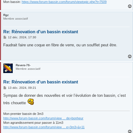
Mon bassin:
https://www.forum-bassin.com/forum/viewtopic.php?t=7509
Rgz
Membre associatif
Re: Rénovation d'un bassin existant
M
12 déc. 2024, 17:30
e
s
Faudrait faire une coque en fibre de verre, ou un soufflet peut être.
s
a
g
e
Revers-76-
Membre associatif
Re: Rénovation d'un bassin existant
M
13 déc. 2024, 09:21
e
s
Sympas de donner des nouvelles et voir l’évolution de ton bassin, c’est
s
a
très chouette
g
e
Mon premier bassin de 3m3
http://www.forum-bassin.com/forum/view ... de+bonheur
Mon agrandissement pour passer à 11m3
http://www.forum-bassin.com/forum/view ... e+3m3+à+11