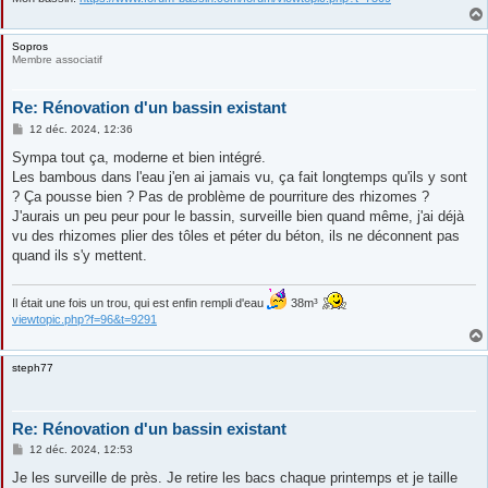
Sopros
Membre associatif
Re: Rénovation d'un bassin existant
M
12 déc. 2024, 12:36
e
s
Sympa tout ça, moderne et bien intégré.
s
Les bambous dans l'eau j'en ai jamais vu, ça fait longtemps qu'ils y sont
a
g
? Ça pousse bien ? Pas de problème de pourriture des rhizomes ?
e
J'aurais un peu peur pour le bassin, surveille bien quand même, j'ai déjà
vu des rhizomes plier des tôles et péter du béton, ils ne déconnent pas
quand ils s'y mettent.
Il était une fois un trou, qui est enfin rempli d'eau
38m³
viewtopic.php?f=96&t=9291
steph77
Re: Rénovation d'un bassin existant
M
12 déc. 2024, 12:53
e
s
Je les surveille de près. Je retire les bacs chaque printemps et je taille
s