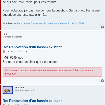
ce qui doit l'être. Merci pour vos retours.
a
g
e
Pour l'éclairage j'ai pas trop compris la question. Sur la photo l'éclairage
aquatique est juste pas allumé...
Mon bassin:
https://www.forum-bassin.com/forum/viewtopic.php?t=7509
Rgz
Membre associatif
Re: Rénovation d'un bassin existant
M
12 déc. 2024, 15:32
e
s
IMG_6399.jpeg
s
Sur cette photo on dirait que c'est cassé
a
g
e
Vous n’avez pas les permissions nécessaires pour voir les fichiers joints à ce
message.
christine
Membre associatif
Re: Rénovation d'un bassin existant