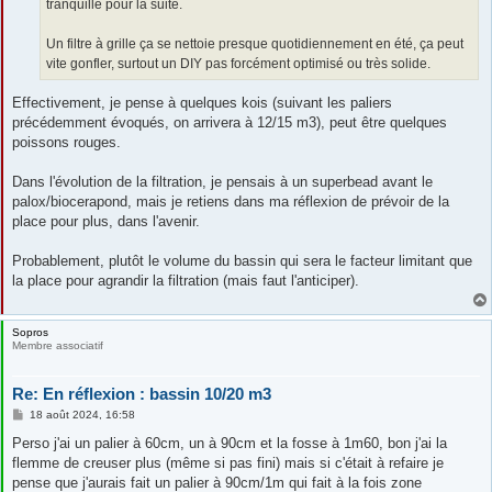
tranquille pour la suite.
Un filtre à grille ça se nettoie presque quotidiennement en été, ça peut
vite gonfler, surtout un DIY pas forcément optimisé ou très solide.
Effectivement, je pense à quelques kois (suivant les paliers
précédemment évoqués, on arrivera à 12/15 m3), peut être quelques
poissons rouges.
Dans l'évolution de la filtration, je pensais à un superbead avant le
palox/biocerapond, mais je retiens dans ma réflexion de prévoir de la
place pour plus, dans l'avenir.
Probablement, plutôt le volume du bassin qui sera le facteur limitant que
la place pour agrandir la filtration (mais faut l'anticiper).
Sopros
Membre associatif
Re: En réflexion : bassin 10/20 m3
M
18 août 2024, 16:58
e
s
Perso j'ai un palier à 60cm, un à 90cm et la fosse à 1m60, bon j'ai la
s
flemme de creuser plus (même si pas fini) mais si c'était à refaire je
a
g
pense que j'aurais fait un palier à 90cm/1m qui fait à la fois zone