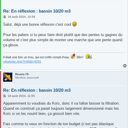
Re: En réflexion : bassin 10/20 m3
M
18 août 2024, 10:54
e
s
Salut, déjà une bonne réflexion c'est cool
s
a
g
Pour les paliers si tu peux faire droit plutôt que des pentes tu gagnes du
e
volume et c'est plus simple de monter une marche que une pente quand
ça glisse.
Il était une fois un trou, qui est enfin rempli d'eau
38m³
viewtopic.php?f=96&t=9291
Revers-76-
Membre associatif
Re: En réflexion : bassin 10/20 m3
M
18 août 2024, 11:05
e
s
Apparemment tu voudrais du Koïs, donc il va falloir bosser la filtration.
s
Quand on construit ça parait toujours largement dimensionné mais les
a
g
Koïs si on les nourrit bien, ça grossit bien vite.
e
Fais comme tu veux en fonction de ton budget (c’est pas élastique