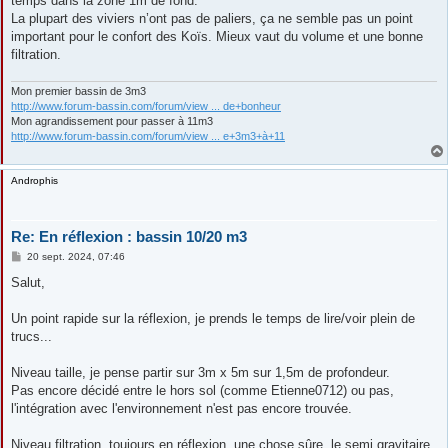
temps dans la zone 1m de fond.
La plupart des viviers n’ont pas de paliers, ça ne semble pas un point
important pour le confort des Koïs. Mieux vaut du volume et une bonne
filtration.
Mon premier bassin de 3m3
http://www.forum-bassin.com/forum/view ... de+bonheur
Mon agrandissement pour passer à 11m3
http://www.forum-bassin.com/forum/view ... e+3m3+à+11
Androphis
Re: En réflexion : bassin 10/20 m3
M
20 sept. 2024, 07:46
e
s
Salut,
s
a
g
Un point rapide sur la réflexion, je prends le temps de lire/voir plein de
e
trucs...
Niveau taille, je pense partir sur 3m x 5m sur 1,5m de profondeur.
Pas encore décidé entre le hors sol (comme Etienne0712) ou pas,
l'intégration avec l'environnement n'est pas encore trouvée.
Niveau filtration, toujours en réflexion, une chose sûre, le semi gravitaire