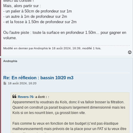
Merci du conseil !
Mais, alors partir sur :
- un palier à 50cm de profondeur sur 1m
- un autre à 1m de profondeur sur 2m
- et la fosse à 1.50m de profondeur sur 2m
Ou l'autre piste : toute la surface en profondeur 1.50m... pour gagner en
volume.
Modifié en dernier par
Androphis
le 18 août 2024, 16:39, modifié 1 fois.
Androphis
Re: En réflexion : bassin 10/20 m3
M
18 août 2024, 16:20
e
s
s
Revers-76-
a écrit :
↑
a
g
Apparemment tu voudrais du Koïs, donc il va falloir bosser la filtration.
e
Quand on construit ça parait toujours largement dimensionné mais les
Koïs si on les nourrit bien, ça grossit bien vite.
Fais comme tu veux en fonction de ton budget (c’est pas élastique
malheureusement) mais prévois de la place pour un FAT si tu veux être