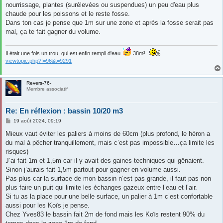
e
nourrissage, plantes (surélevées ou suspendues) un peu d'eau plus
chaude pour les poissons et le reste fosse.
Dans ton cas je pense que 1m sur une zone et après la fosse serait pas
mal, ça te fait gagner du volume.
Il était une fois un trou, qui est enfin rempli d'eau
38m³
viewtopic.php?f=96&t=9291
Revers-76-
Membre associatif
Re: En réflexion : bassin 10/20 m3
M
19 août 2024, 09:19
e
s
Mieux vaut éviter les paliers à moins de 60cm (plus profond, le héron a
s
du mal à pêcher tranquillement, mais c’est pas impossible…ça limite les
a
g
risques)
e
J’ai fait 1m et 1,5m car il y avait des gaines techniques qui gênaient.
Sinon j’aurais fait 1,5m partout pour gagner en volume aussi.
Pas plus car la surface de mon bassin n’est pas grande, il faut pas non
plus faire un puit qui limite les échanges gazeux entre l’eau et l’air.
Si tu as la place pour une belle surface, un palier à 1m c’est confortable
aussi pour les Koïs je pense.
Chez Yves83 le bassin fait 2m de fond mais les Koïs restent 90% du