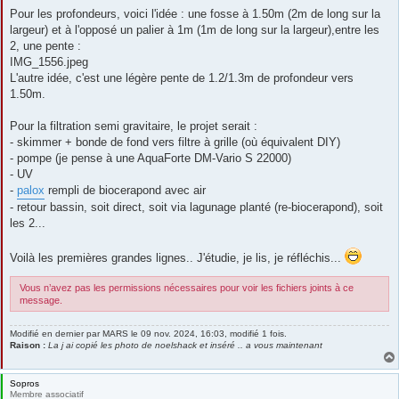
Pour les profondeurs, voici l'idée : une fosse à 1.50m (2m de long sur la
largeur) et à l'opposé un palier à 1m (1m de long sur la largeur),entre les
2, une pente :
IMG_1556.jpeg
L'autre idée, c'est une légère pente de 1.2/1.3m de profondeur vers
1.50m.
Pour la filtration semi gravitaire, le projet serait :
- skimmer + bonde de fond vers filtre à grille (où équivalent DIY)
- pompe (je pense à une AquaForte DM-Vario S 22000)
- UV
-
palox
rempli de biocerapond avec air
- retour bassin, soit direct, soit via lagunage planté (re-biocerapond), soit
les 2...
Voilà les premières grandes lignes.. J'étudie, je lis, je réfléchis...
Vous n’avez pas les permissions nécessaires pour voir les fichiers joints à ce
message.
Modifié en dernier par
MARS
le 09 nov. 2024, 16:03, modifié 1 fois.
Raison :
La j ai copié les photo de noelshack et inséré .. a vous maintenant
Sopros
Membre associatif