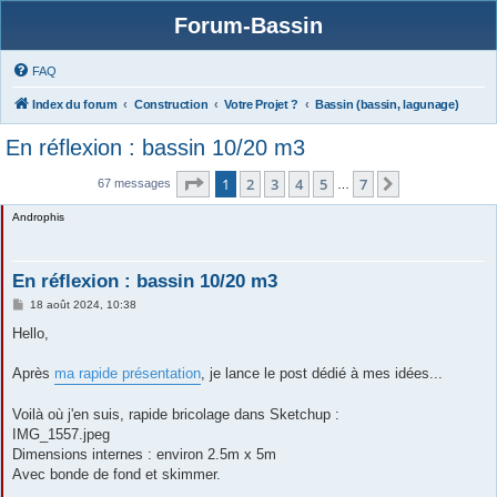
Forum-Bassin
FAQ
Index du forum
Construction
Votre Projet ?
Bassin (bassin, lagunage)
En réflexion : bassin 10/20 m3
Page
1
sur
7
1
2
3
4
5
7
Suivante
67 messages
…
Androphis
En réflexion : bassin 10/20 m3
M
18 août 2024, 10:38
e
s
Hello,
s
a
g
Après
ma rapide présentation
, je lance le post dédié à mes idées...
e
Voilà où j'en suis, rapide bricolage dans Sketchup :
IMG_1557.jpeg
Dimensions internes : environ 2.5m x 5m
Avec bonde de fond et skimmer.