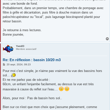
avec une bonde de fond.
Probablement, dans un premier temps, une chambre de pompage avec
filtre à grille et décantation, puis filtre à douche maison dans un
palox/récupérateur ou "local", puis lagunage biocérapond planté pour
retour bassin.
Je retourne à mes lectures.
Bonne journée,
Yves83
Membre associatif
Re: En réflexion : bassin 10/20 m3
M
20 sept. 2024, 09:23
e
s
Pour moi c'est simple, je n'aime pas vraiment la vue des bassins hors
s
sol...
a
g
Et ne me parlez pas de sécurité :
e
60cm, un enfant l'enjambe facilement, au dessus la vue est très
mauvaise à cause du reflet sur l'eau....
Alors, pour moi : Pas de bassin hors sol..
Bien sur ce n'est que mon choix que j'assume pleinement, comme