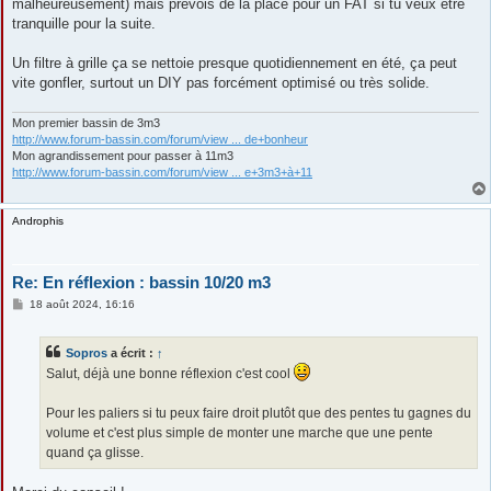
malheureusement) mais prévois de la place pour un FAT si tu veux être
tranquille pour la suite.
Un filtre à grille ça se nettoie presque quotidiennement en été, ça peut
vite gonfler, surtout un DIY pas forcément optimisé ou très solide.
Mon premier bassin de 3m3
http://www.forum-bassin.com/forum/view ... de+bonheur
Mon agrandissement pour passer à 11m3
http://www.forum-bassin.com/forum/view ... e+3m3+à+11
Androphis
Re: En réflexion : bassin 10/20 m3
M
18 août 2024, 16:16
e
s
s
Sopros
a écrit :
↑
a
g
Salut, déjà une bonne réflexion c'est cool
e
Pour les paliers si tu peux faire droit plutôt que des pentes tu gagnes du
volume et c'est plus simple de monter une marche que une pente
quand ça glisse.