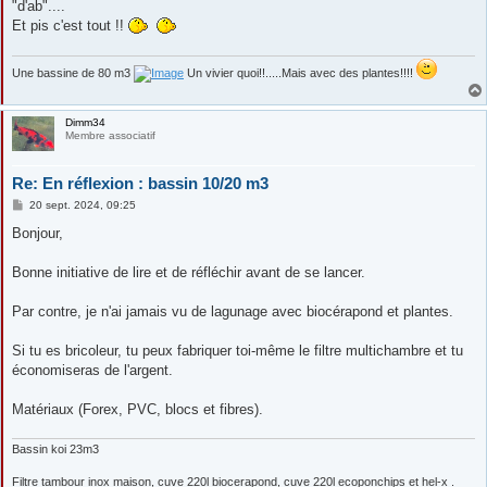
"d'ab"....
Et pis c'est tout !!
Une bassine de 80 m3
Un vivier quoi!!.....Mais avec des plantes!!!!
Dimm34
Membre associatif
Re: En réflexion : bassin 10/20 m3
M
20 sept. 2024, 09:25
e
s
Bonjour,
s
a
g
Bonne initiative de lire et de réfléchir avant de se lancer.
e
Par contre, je n'ai jamais vu de lagunage avec biocérapond et plantes.
Si tu es bricoleur, tu peux fabriquer toi-même le filtre multichambre et tu
économiseras de l'argent.
Matériaux (Forex, PVC, blocs et fibres).
Bassin koi 23m3
Filtre tambour inox maison, cuve 220l biocerapond, cuve 220l ecoponchips et hel-x .