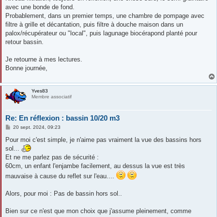
avec une bonde de fond.
Probablement, dans un premier temps, une chambre de pompage avec
filtre à grille et décantation, puis filtre à douche maison dans un
palox/récupérateur ou "local", puis lagunage biocérapond planté pour
retour bassin.
Je retourne à mes lectures.
Bonne journée,
Yves83
Membre associatif
Re: En réflexion : bassin 10/20 m3
M
20 sept. 2024, 09:23
e
s
Pour moi c'est simple, je n'aime pas vraiment la vue des bassins hors
s
sol...
a
g
Et ne me parlez pas de sécurité :
e
60cm, un enfant l'enjambe facilement, au dessus la vue est très
mauvaise à cause du reflet sur l'eau....
Alors, pour moi : Pas de bassin hors sol..
Bien sur ce n'est que mon choix que j'assume pleinement, comme