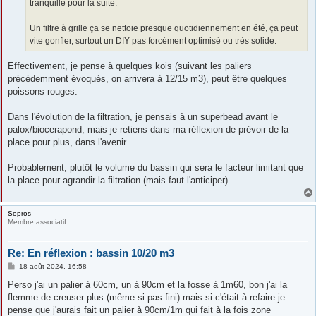
tranquille pour la suite.
Un filtre à grille ça se nettoie presque quotidiennement en été, ça peut
vite gonfler, surtout un DIY pas forcément optimisé ou très solide.
Effectivement, je pense à quelques kois (suivant les paliers
précédemment évoqués, on arrivera à 12/15 m3), peut être quelques
poissons rouges.
Dans l'évolution de la filtration, je pensais à un superbead avant le
palox/biocerapond, mais je retiens dans ma réflexion de prévoir de la
place pour plus, dans l'avenir.
Probablement, plutôt le volume du bassin qui sera le facteur limitant que
la place pour agrandir la filtration (mais faut l'anticiper).
Sopros
Membre associatif
Re: En réflexion : bassin 10/20 m3
M
18 août 2024, 16:58
e
s
Perso j'ai un palier à 60cm, un à 90cm et la fosse à 1m60, bon j'ai la
s
flemme de creuser plus (même si pas fini) mais si c'était à refaire je
a
g
pense que j'aurais fait un palier à 90cm/1m qui fait à la fois zone