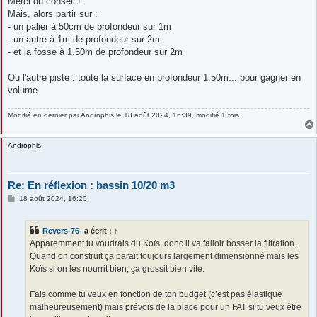
Merci du conseil !
Mais, alors partir sur :
- un palier à 50cm de profondeur sur 1m
- un autre à 1m de profondeur sur 2m
- et la fosse à 1.50m de profondeur sur 2m
Ou l'autre piste : toute la surface en profondeur 1.50m... pour gagner en
volume.
Modifié en dernier par
Androphis
le 18 août 2024, 16:39, modifié 1 fois.
Androphis
Re: En réflexion : bassin 10/20 m3
M
18 août 2024, 16:20
e
s
s
Revers-76-
a écrit :
↑
a
g
Apparemment tu voudrais du Koïs, donc il va falloir bosser la filtration.
e
Quand on construit ça parait toujours largement dimensionné mais les
Koïs si on les nourrit bien, ça grossit bien vite.
Fais comme tu veux en fonction de ton budget (c’est pas élastique
malheureusement) mais prévois de la place pour un FAT si tu veux être