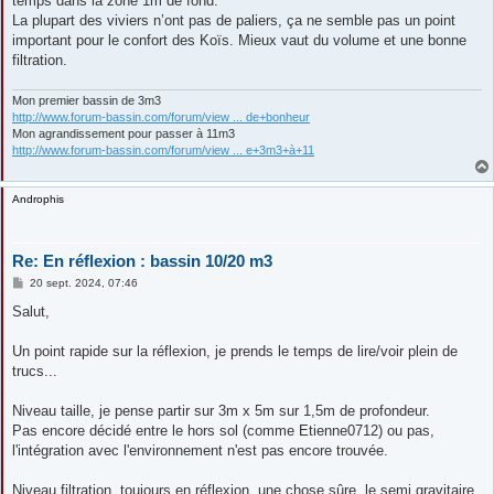
temps dans la zone 1m de fond.
La plupart des viviers n’ont pas de paliers, ça ne semble pas un point
important pour le confort des Koïs. Mieux vaut du volume et une bonne
filtration.
Mon premier bassin de 3m3
http://www.forum-bassin.com/forum/view ... de+bonheur
Mon agrandissement pour passer à 11m3
http://www.forum-bassin.com/forum/view ... e+3m3+à+11
Androphis
Re: En réflexion : bassin 10/20 m3
M
20 sept. 2024, 07:46
e
s
Salut,
s
a
g
Un point rapide sur la réflexion, je prends le temps de lire/voir plein de
e
trucs...
Niveau taille, je pense partir sur 3m x 5m sur 1,5m de profondeur.
Pas encore décidé entre le hors sol (comme Etienne0712) ou pas,
l'intégration avec l'environnement n'est pas encore trouvée.
Niveau filtration, toujours en réflexion, une chose sûre, le semi gravitaire