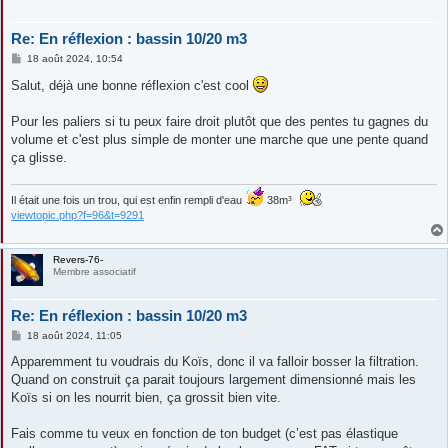
Re: En réflexion : bassin 10/20 m3
M
18 août 2024, 10:54
e
s
Salut, déjà une bonne réflexion c'est cool
s
a
g
Pour les paliers si tu peux faire droit plutôt que des pentes tu gagnes du
e
volume et c'est plus simple de monter une marche que une pente quand
ça glisse.
Il était une fois un trou, qui est enfin rempli d'eau
38m³
viewtopic.php?f=96&t=9291
Revers-76-
Membre associatif
Re: En réflexion : bassin 10/20 m3
M
18 août 2024, 11:05
e
s
Apparemment tu voudrais du Koïs, donc il va falloir bosser la filtration.
s
Quand on construit ça parait toujours largement dimensionné mais les
a
g
Koïs si on les nourrit bien, ça grossit bien vite.
e
Fais comme tu veux en fonction de ton budget (c’est pas élastique