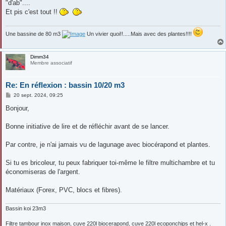
"d'ab"....
Et pis c'est tout !!
Une bassine de 80 m3
Un vivier quoi!!.....Mais avec des plantes!!!!
Dimm34
Membre associatif
Re: En réflexion : bassin 10/20 m3
M
20 sept. 2024, 09:25
e
s
Bonjour,
s
a
g
Bonne initiative de lire et de réfléchir avant de se lancer.
e
Par contre, je n'ai jamais vu de lagunage avec biocérapond et plantes.
Si tu es bricoleur, tu peux fabriquer toi-même le filtre multichambre et tu
économiseras de l'argent.
Matériaux (Forex, PVC, blocs et fibres).
Bassin koi 23m3
Filtre tambour inox maison, cuve 220l biocerapond, cuve 220l ecoponchips et hel-x .