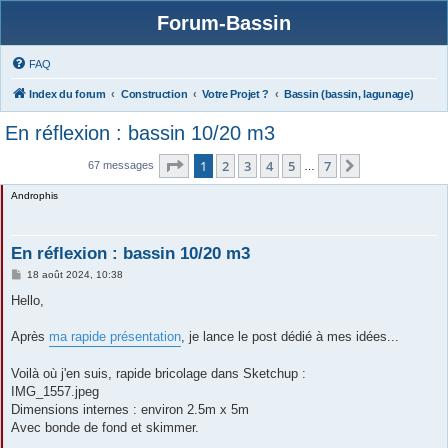
Forum-Bassin
FAQ
Index du forum
Construction
Votre Projet ?
Bassin (bassin, lagunage)
En réflexion : bassin 10/20 m3
Page
1
sur
7
1
2
3
4
5
7
Suivante
67 messages
…
Androphis
En réflexion : bassin 10/20 m3
M
18 août 2024, 10:38
e
s
Hello,
s
a
g
Après
ma rapide présentation
, je lance le post dédié à mes idées...
e
Voilà où j'en suis, rapide bricolage dans Sketchup :
IMG_1557.jpeg
Dimensions internes : environ 2.5m x 5m
Avec bonde de fond et skimmer.