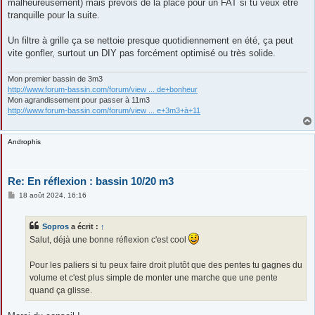
malheureusement) mais prévois de la place pour un FAT si tu veux être
tranquille pour la suite.
Un filtre à grille ça se nettoie presque quotidiennement en été, ça peut
vite gonfler, surtout un DIY pas forcément optimisé ou très solide.
Mon premier bassin de 3m3
http://www.forum-bassin.com/forum/view ... de+bonheur
Mon agrandissement pour passer à 11m3
http://www.forum-bassin.com/forum/view ... e+3m3+à+11
Androphis
Re: En réflexion : bassin 10/20 m3
M
18 août 2024, 16:16
e
s
s
Sopros
a écrit :
↑
a
g
Salut, déjà une bonne réflexion c'est cool
e
Pour les paliers si tu peux faire droit plutôt que des pentes tu gagnes du
volume et c'est plus simple de monter une marche que une pente
quand ça glisse.