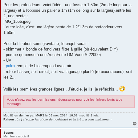
Pour les profondeurs, voici l'idée : une fosse à 1.50m (2m de long sur la
largeur) et à l'opposé un palier à 1m (1m de long sur la largeur),entre les
2, une pente :
IMG_1556.jpeg
L'autre idée, c'est une légère pente de 1.2/1.3m de profondeur vers
1.50m.
Pour la filtration semi gravitaire, le projet serait :
- skimmer + bonde de fond vers filtre à grille (où équivalent DIY)
- pompe (je pense à une AquaForte DM-Vario S 22000)
- UV
-
palox
rempli de biocerapond avec air
- retour bassin, soit direct, soit via lagunage planté (re-biocerapond), soit
les 2...
Voilà les premières grandes lignes.. J'étudie, je lis, je réfléchis...
Vous n’avez pas les permissions nécessaires pour voir les fichiers joints à ce
message.
Modifié en dernier par
MARS
le 09 nov. 2024, 16:03, modifié 1 fois.
Raison :
La j ai copié les photo de noelshack et inséré .. a vous maintenant
Sopros
Membre associatif