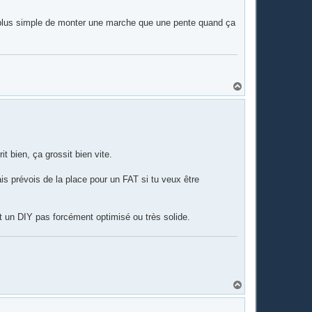
st plus simple de monter une marche que une pente quand ça
H
a
u
t
t bien, ça grossit bien vite.
s prévois de la place pour un FAT si tu veux être
out un DIY pas forcément optimisé ou très solide.
H
a
u