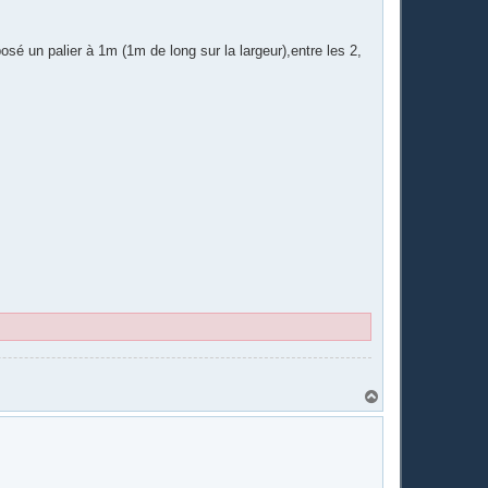
posé un palier à 1m (1m de long sur la largeur),entre les 2,
H
a
u
t