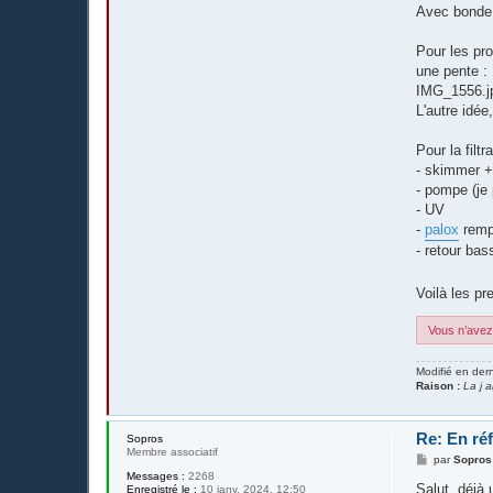
Avec bonde 
Pour les pro
une pente :
IMG_1556.j
L'autre idée
Pour la filtr
- skimmer + 
- pompe (je
- UV
-
palox
rempl
- retour bas
Voilà les pr
Vous n’avez 
Modifié en der
Raison :
La j 
Re: En réf
Sopros
Membre associatif
M
par
Sopros
e
Messages :
2268
s
Salut, déjà 
Enregistré le :
10 janv. 2024, 12:50