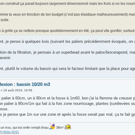
n construit ça parait toujours largement dimensionné mais les Koïs si on les nourrit
mme tu veux en fonction de ton budget (c’est pas élastique malheureusement) mais p
 suite.
re à grille ça se nettoie presque quotidiennement en été, ça peut vite gonfler, surto
nt, je pense à quelques kois (suivant les paliers précédemment évoqués, on a
tion de la filtration, je pensais à un superbead avant le palox/biocerapond, ma
avenir.
, plutôt le volume du bassin qui sera le facteur limitant que la place pour agrand
lexion : bassin 10/20 m3
»
18 août 2024, 16:58
n palier à 60cm, un à 90cm et la fosse à 1m60, bon j'ai la flemme de creuser pl
t un palier à 90cm/1m qui fait à la fois zone nourrissage, plantes (surélevée
fosse.
s je pense que 1m sur une zone et après la fosse serait pas mal, ça te fait 
is un trou, qui est enfin rempli d'eau
38m³
?f=96&t=9291