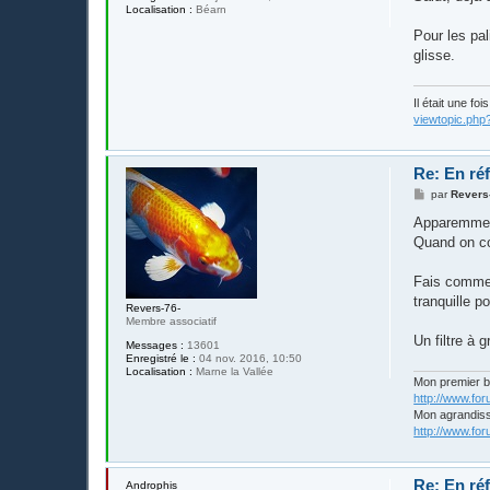
s
Localisation :
Béarn
a
g
Pour les pa
e
glisse.
Il était une fo
viewtopic.php
Re: En réf
M
par
Revers
e
s
Apparemment 
s
Quand on con
a
g
e
Fais comme 
tranquille po
Revers-76-
Membre associatif
Un filtre à 
Messages :
13601
Enregistré le :
04 nov. 2016, 10:50
Localisation :
Marne la Vallée
Mon premier 
http://www.fo
Mon agrandis
http://www.fo
Re: En réf
Androphis