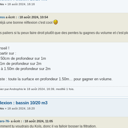
his
»
18 août 2024, 16:16
ros
a écrit :
↑
18 août 2024, 10:54
déjà une bonne réflexion c'est cool
s paliers si tu peux faire droit plutôt que des pentes tu gagnes du volume et c'es
seil !
artir sur :
 à 50cm de profondeur sur 1m
à 1m de profondeur sur 2m
se à 1.50m de profondeur sur 2m
iste : toute la surface en profondeur 1.50m... pour gagner en volume.
nier par
Androphis
le 18 août 2024, 16:39, modifié 1 fois.
lexion : bassin 10/20 m3
his
»
18 août 2024, 16:20
ers-76-
a écrit :
↑
18 août 2024, 11:05
ment tu voudrais du Koïs, donc il va falloir bosser la filtration.