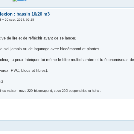
lexion : bassin 10/20 m3
4
»
20 sept. 2024, 09:25
tive de lire et de réfléchir avant de se lancer.
je n'ai jamais vu de lagunage avec biocérapond et plantes.
coleur, tu peux fabriquer toi-même le filtre multichambre et tu économiseras de 
orex, PVC, blocs et fibres).
m3
 inox maison, cuve 220l biocerapond, cuve 220l ecoponchips et hel-x .