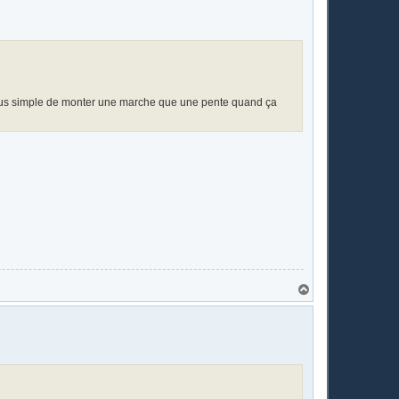
t
t plus simple de monter une marche que une pente quand ça
H
a
u
t