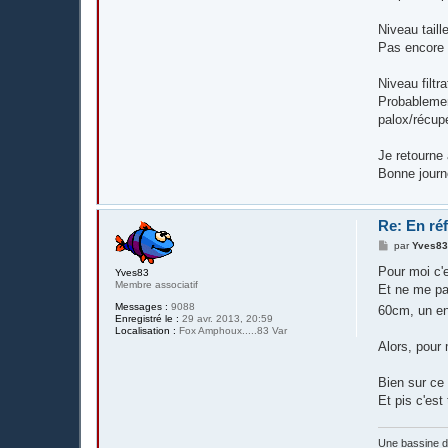
e
Niveau taill
Pas encore 
Niveau filtr
Probablemen
palox/récupé
Je retourne
Bonne journ
Re: En réf
M
par
Yves8
e
s
Pour moi c'e
Yves83
s
Membre associatif
Et ne me pa
a
g
Messages :
9088
60cm, un enf
e
Enregistré le :
29 avr. 2013, 20:59
Localisation :
Fox Amphoux.....83 Var
Alors, pour 
Bien sur ce
Et pis c'est 
Une bassine 