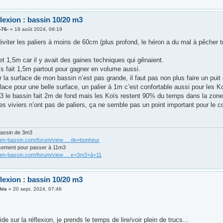
lexion : bassin 10/20 m3
-76-
»
19 août 2024, 09:19
éviter les paliers à moins de 60cm (plus profond, le héron a du mal à pêcher 
 et 1,5m car il y avait des gaines techniques qui gênaient.
is fait 1,5m partout pour gagner en volume aussi.
 la surface de mon bassin n’est pas grande, il faut pas non plus faire un puit q
place pour une belle surface, un palier à 1m c’est confortable aussi pour les K
 le bassin fait 2m de fond mais les Koïs restent 90% du temps dans la zon
des viviers n’ont pas de paliers, ça ne semble pas un point important pour le
bassin de 3m3
rum-bassin.com/forum/view ... de+bonheur
sement pour passer à 11m3
rum-bassin.com/forum/view ... e+3m3+à+11
lexion : bassin 10/20 m3
his
»
20 sept. 2024, 07:46
ide sur la réflexion, je prends le temps de lire/voir plein de trucs...