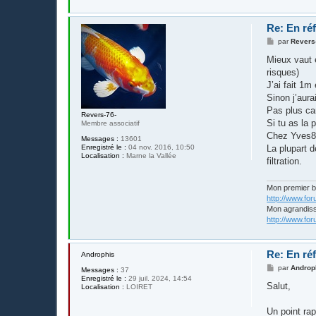
Re: En réf
M
par
Revers
e
s
Mieux vaut 
s
risques)
a
g
J’ai fait 1m
e
Sinon j’aura
Pas plus car
Revers-76-
Si tu as la 
Membre associatif
Chez Yves83
Messages :
13601
Enregistré le :
04 nov. 2016, 10:50
La plupart 
Localisation :
Marne la Vallée
filtration.
Mon premier 
http://www.fo
Mon agrandis
http://www.fo
Re: En réf
Androphis
M
par
Androp
Messages :
37
e
Enregistré le :
29 juil. 2024, 14:54
s
Salut,
Localisation :
LOIRET
s
a
g
Un point rap