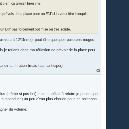
 bien, ça grossit bien vite.
révois de la place pour un FAT si tu veux être tranquille
ut un DIY pas forcément optimisé ou très solide.
rrivera à 12/15 m3), peut être quelques poissons rouges.
is je retiens dans ma réflexion de prévoir de la place pour
ir la filtration (mais faut l'anticiper).
H
a
u
t
us (même si pas fini) mais si c'était à refaire je pense que
s ou suspendues) un peu d'eau plus chaude pour les poissons
gagner du volume.