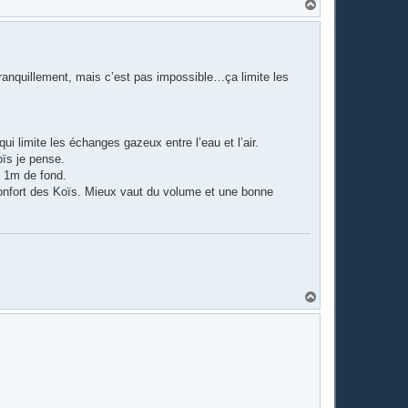
H
a
u
t
tranquillement, mais c’est pas impossible…ça limite les
ui limite les échanges gazeux entre l’eau et l’air.
oïs je pense.
e 1m de fond.
 confort des Koïs. Mieux vaut du volume et une bonne
H
a
u
t