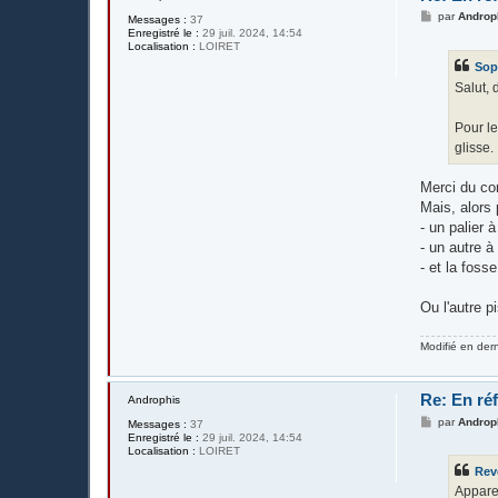
M
par
Androp
Messages :
37
e
Enregistré le :
29 juil. 2024, 14:54
s
Localisation :
LOIRET
s
Sop
a
g
Salut, 
e
Pour le
glisse.
Merci du con
Mais, alors p
- un palier
- un autre 
- et la fos
Ou l'autre p
Modifié en der
Re: En réf
Androphis
M
par
Androp
Messages :
37
e
Enregistré le :
29 juil. 2024, 14:54
s
Localisation :
LOIRET
s
Rev
a
g
Apparem