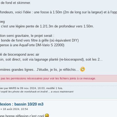
de fond et skimmer.
fondeurs, voici l'idée : une fosse à 1.50m (2m de long sur la largeur) et à l'op
peg
, c'est une légère pente de 1.2/1.3m de profondeur vers 1.50m.
ation semi gravitaire, le projet serait :
bonde de fond vers filtre à grille (où équivalent DIY)
 pense à une AquaForte DM-Vario S 22000)
i de biocerapond avec air
sin, soit direct, soit via lagunage planté (re-biocerapond), soit les 2...
emières grandes lignes.. J'étudie, je lis, je réfléchis...
pas les permissions nécessaires pour voir les fichiers joints à ce message.
nier par
MARS
le 09 nov. 2024, 16:03, modifié 1 fois.
ai copié les photo de noelshack et inséré .. a vous maintenant
lexion : bassin 10/20 m3
»
18 août 2024, 10:54
une bonne réflexion c'est cool