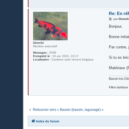
Re: En réf
M
par
Dimm3
e
s
Bonjour,
s
a
g
Bonne initia
e
Dimm34
Membre associatif
Par contre, 
Messages :
2549
Enregistré le :
10 avr. 2021, 22:17
Si tu es bri
Localisation :
Cambron saint vincent belgique
Matériaux (F
Bassin koi 23
Filtre tambour
Retourner vers « Bassin (bassin, lagunage) »
Index du forum