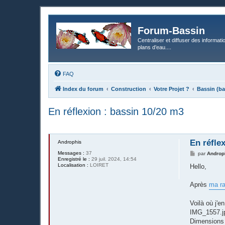
Forum-Bassin
Centraliser et diffuser des informati
plans d’eau....
FAQ
Index du forum
Construction
Votre Projet ?
Bassin (ba
En réflexion : bassin 10/20 m3
En réfle
Androphis
Messages :
37
M
par
Androp
Enregistré le :
29 juil. 2024, 14:54
e
Localisation :
LOIRET
s
Hello,
s
a
g
Après
ma ra
e
Voilà où j'e
IMG_1557.j
Dimensions 