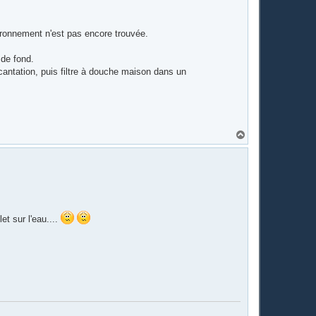
ironnement n'est pas encore trouvée.
 de fond.
antation, puis filtre à douche maison dans un
H
a
u
t
t sur l'eau....