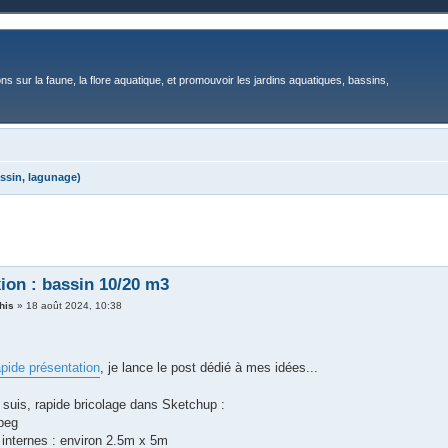
ons sur la faune, la flore aquatique, et promouvoir les jardins aquatiques, bassins,
ssin, lagunage)
xion : bassin 10/20 m3
his
»
18 août 2024, 10:38
pide présentation
, je lance le post dédié à mes idées...
n suis, rapide bricolage dans Sketchup :
peg
internes : environ 2.5m x 5m