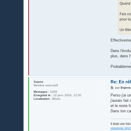
e
Quand o
Fais co
pour la
Un filt
Effectiveme
Dans l'évolu
plus, dans l'
Probablement
Re: En réf
Sopros
Membre associatif
M
par
Sopros
e
Messages :
2268
s
Perso j'ai u
Enregistré le :
10 janv. 2024, 12:50
s
Localisation :
Béarn
j'aurais fai
a
g
et le reste 
e
Dans ton ca
Il était une fo
viewtopic.php