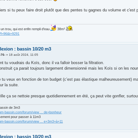
liers si tu peux faire droit plutôt que des pentes tu gagnes du volume et c'e
is un trou, qui est enfin rempli d'eau
38m³
?f=96&t=9291
lexion : bassin 10/20 m3
-76-
»
18 août 2024, 11:05
tu voudrais du Koïs, donc il va falloir bosser la filtration.
struit ça parait toujours largement dimensionné mais les Koïs si on les nourri
tu veux en fonction de ton budget (c’est pas élastique malheureusement) mai
ur la suite.
grille ça se nettoie presque quotidiennement en été, ça peut vite gonfler, surt
bassin de 3m3
rum-bassin.com/forum/view ... de+bonheur
sement pour passer à 11m3
rum-bassin.com/forum/view ... e+3m3+à+11
lexion : bassin 10/20 m3