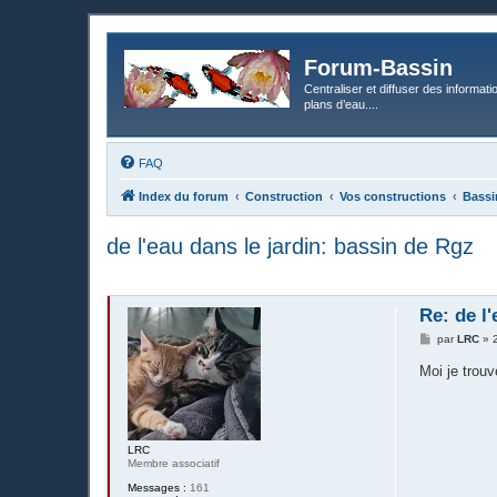
Forum-Bassin
Centraliser et diffuser des informati
plans d’eau....
FAQ
Index du forum
Construction
Vos constructions
Bassi
de l'eau dans le jardin: bassin de Rgz
Re: de l
M
par
LRC
»
e
s
Moi je trou
s
a
g
e
LRC
Membre associatif
Messages :
161