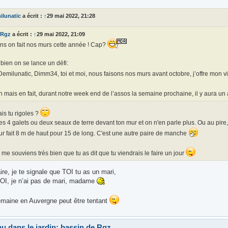
ilunatic
a écrit :
↑
29 mai 2022, 21:28
Rgz
a écrit :
↑
29 mai 2022, 21:09
ns on fait nos murs cette année ! Cap?
bien on se lance un défi:
Demilunatic, Dimm34, toi et moi, nous faisons nos murs avant octobre, j’offre mon
 mais en fait, durant notre week end de l’assos la semaine prochaine, il y aura un 
is tu rigoles ?
s 4 galets ou deux seaux de terre devant ton mur et on n'en parle plus. Ou au pire,
r fait 8 m de haut pour 15 de long. C'est une autre paire de manche
 me souviens très bien que tu as dit que tu viendrais le faire un jour
aire, je te signale que TOI tu as un mari,
OI, je n’ai pas de mari, madame
maine en Auvergne peut être tentant
au dans le jardin: bassin de Rgz