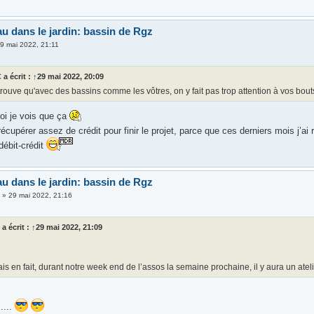
au dans le jardin: bassin de Rgz
9 mai 2022, 21:11
C
a écrit :
↑
29 mai 2022, 20:09
trouve qu'avec des bassins comme les vôtres, on y fait pas trop attention à vos bou
oi je vois que ça
 récupérer assez de crédit pour finir le projet, parce que ces derniers mois j’ai
débit-crédit
au dans le jardin: bassin de Rgz
3
»
29 mai 2022, 21:16
z
a écrit :
↑
29 mai 2022, 21:09
s en fait, durant notre week end de l’assos la semaine prochaine, il y aura un atel
.....