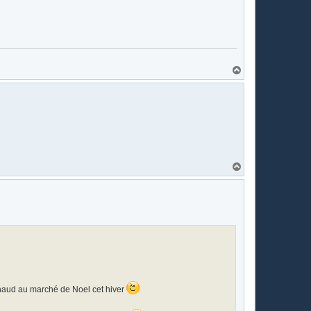
H
a
u
t
H
a
u
t
 chaud au marché de Noel cet hiver