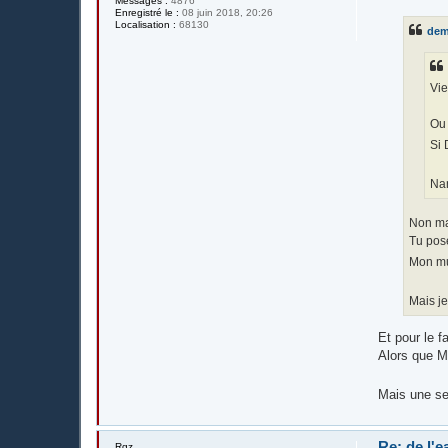
Messages :
4876
s
Enregistré le :
08 juin 2018, 20:26
s
Localisation :
68130
dem
a
g
e
Vie
Ou 
Si 
Nan
Non ma
Tu pose
Mon mu
Mais je
Et pour le f
Alors que M
Mais une se
Re: de l'e
Rgz