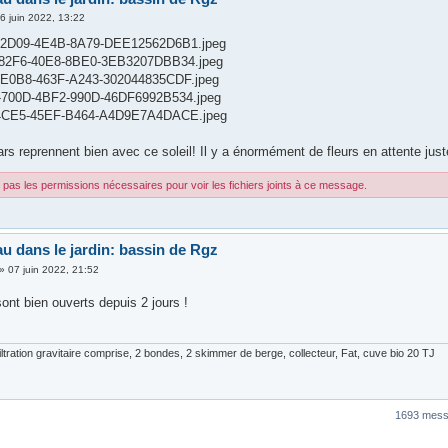
6 juin 2022, 13:22
2D09-4E4B-8A79-DEE12562D6B1.jpeg
82F6-40E8-8BE0-3EB3207DBB34.jpeg
E0B8-463F-A243-302044835CDF.jpeg
700D-4BF2-990D-46DF6992B534.jpeg
4CE5-45EF-B464-A4D9E7A4DACE.jpeg
s reprennent bien avec ce soleil! Il y a énormément de fleurs en attente juste
pas les permissions nécessaires pour voir les fichiers joints à ce message.
au dans le jardin: bassin de Rgz
»
07 juin 2022, 21:52
sont bien ouverts depuis 2 jours !
ltration gravitaire comprise, 2 bondes, 2 skimmer de berge, collecteur, Fat, cuve bio 20 TJ
1693 mes