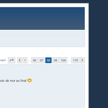
Page
98
sur
170
1
96
97
98
99
100
170
Précédente
Suivante
sages
…
…
outs de mur au final