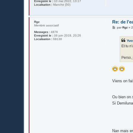
Enregistré le :
10 mai 2022, 13:17
Localisation :
Manche (50)
Re: de l'e
Rgz
Membre associatif
M
par
Rgz
»
2
e
Messages :
4876
s
Enregistré le :
08 juin 2018, 20:26
s
Localisation :
68130
Yve
a
g
Et tu n
e
Perso, 
Viens on fa
Ou bien on 
Si Demiluna
Nan mais en 