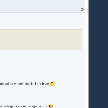
H
a
u
t
n chaud au marché de Noel cet hiver
ier (obligatoire) crépissage de mur