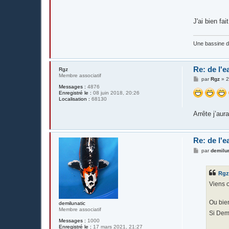
J'ai bien fai
Une bassine 
Re: de l'e
Rgz
Membre associatif
M
par
Rgz
»
2
e
Messages :
4876
s
Enregistré le :
08 juin 2018, 20:26
s
Localisation :
68130
a
g
Arrête j’aur
e
Re: de l'e
M
par
demilu
e
s
s
Rg
a
g
Viens 
e
Ou bien
demilunatic
Membre associatif
Si Demi
Messages :
1000
Enregistré le :
17 mars 2021, 21:27