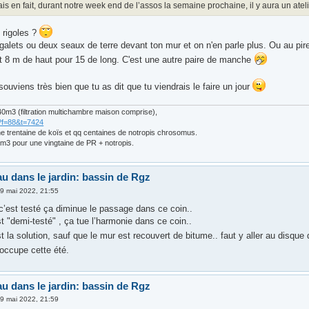
s en fait, durant notre week end de l’assos la semaine prochaine, il y aura un atel
 rigoles ?
alets ou deux seaux de terre devant ton mur et on n'en parle plus. Ou au pire
t 8 m de haut pour 15 de long. C'est une autre paire de manche
ouviens très bien que tu as dit que tu viendrais le faire un jour
0m3 (filtration multichambre maison comprise),
?f=88&t=7424
ne trentaine de koïs et qq centaines de notropis chrosomus.
m3 pour une vingtaine de PR + notropis.
au dans le jardin: bassin de Rgz
9 mai 2022, 21:55
 c’est testé ça diminue le passage dans ce coin..
st "demi-testé" , ça tue l’harmonie dans ce coin..
st la solution, sauf que le mur est recouvert de bitume.. faut y aller au disqu
occupe cette été.
au dans le jardin: bassin de Rgz
9 mai 2022, 21:59