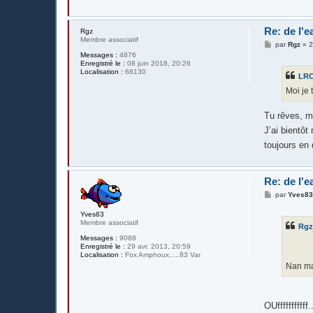
Re: de l'e
Rgz
Membre associatif
M
par
Rgz
»
2
e
Messages :
4876
s
Enregistré le :
08 juin 2018, 20:26
s
Localisation :
68130
LR
a
g
Moi je 
e
Tu rêves, m
J’ai bientôt
toujours en 
Re: de l'e
M
par
Yves8
e
s
Yves83
s
Membre associatif
Rg
a
g
Messages :
9088
e
Enregistré le :
29 avr. 2013, 20:59
Localisation :
Fox Amphoux.....83 Var
Nan mai
OUfffffffffff.