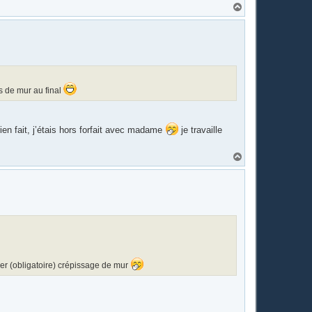
H
a
u
t
ts de mur au final
 rien fait, j’étais hors forfait avec madame
je travaille
H
a
u
t
ier (obligatoire) crépissage de mur