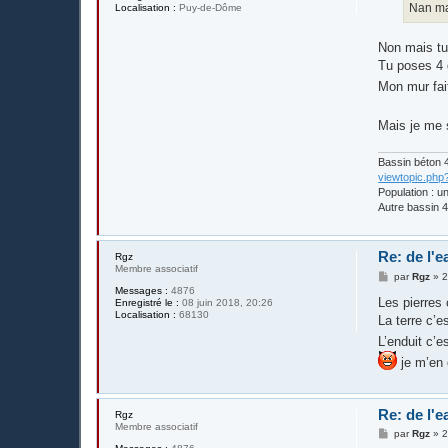
Nan mai
Localisation :
Puy-de-Dôme
Non mais tu
Tu poses 4 g
Mon mur fai
Mais je me s
Bassin béton 4
viewtopic.php
Population : u
Autre bassin 4
Re: de l'e
Rgz
Membre associatif
M
par
Rgz
»
2
e
Messages :
4876
s
Les pierres
Enregistré le :
08 juin 2018, 20:26
s
Localisation :
68130
La terre c’e
a
g
L’enduit c’e
e
je m’en 
Re: de l'e
Rgz
Membre associatif
M
par
Rgz
»
2
e