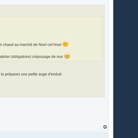
 vin chaud au marché de Noel cet hiver
atelier (obligatoire) crépissage de mur
 tu prépares une petite auge d'enduit.
H
a
u