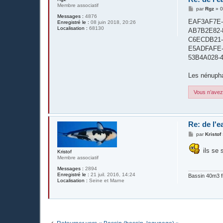
Membre associatif
M
par
Rgz
»
0
e
Messages :
4876
s
EAF3AF7E-
Enregistré le :
08 juin 2018, 20:26
s
Localisation :
68130
AB7B2E82-
a
g
C6ECDB21-
e
E5ADFAFE-
53B4A028-
Les nénuphar
Vous n’avez 
Re: de l'e
M
par
Kristof
e
s
ils se 
s
Kristof
a
Membre associatif
g
Messages :
2894
e
Enregistré le :
21 juil. 2016, 14:24
Bassin 40m3 fi
Localisation :
Seine et Marne