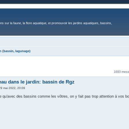
ons sur la faune, la flore aquatique, et promouvoir les jardins aquatiques, bassins,
n (bassin, lagunage)
1693 mes
'eau dans le jardin: bassin de Rgz
29 mai 2022, 20:09
ve qu'avec des bassins comme les vôtres, on y fait pas trop attention à vos b