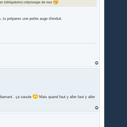
ier (obligatoire) crépissage de mur
, tu prépares une petite auge d'enduit.
H
a
u
t
e diamant.. ça saoule
Mais quand faut y aller faut y aller
H
a
u
t