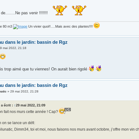
t de........Ne pas venir !!!!!!!
de 80 m3
Un vivier quoi!!.....Mais avec des plantes!!!!
au dans le jardin: bassin de Rgz
9 mai 2022, 21:18
ais trop aimé que tu viennes! On aurait bien rigolé
au dans le jardin: bassin de Rgz
natic
»
29 mai 2022, 21:28
z
a écrit :
↑
29 mai 2022, 21:09
on fait nos murs cette année ! Cap?
 on se lance un défi:
lunatic, Dimm34, toi et moi, nous faisons nos murs avant octobre, j’offre mon vin