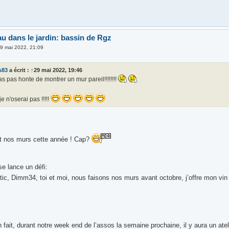
au dans le jardin: bassin de Rgz
9 mai 2022, 21:09
s83
a écrit :
↑
29 mai 2022, 19:46
'as pas honte de montrer un mur pareil!!!!!!!!
je n'oserai pas !!!!!
it nos murs cette année ! Cap?
se lance un défi:
tic, Dimm34, toi et moi, nous faisons nos murs avant octobre, j’offre mon vi
fait, durant notre week end de l’assos la semaine prochaine, il y aura un atel