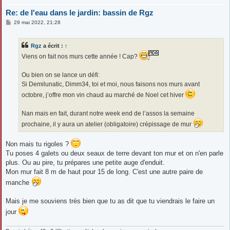
Re: de l'eau dans le jardin: bassin de Rgz
M
29 mai 2022, 21:28
e
s
s
Rgz
a écrit :
↑
a
g
Viens on fait nos murs cette année ! Cap?
e
Ou bien on se lance un défi:
Si Demilunatic, Dimm34, toi et moi, nous faisons nos murs avant
octobre, j’offre mon vin chaud au marché de Noel cet hiver
Nan mais en fait, durant notre week end de l’assos la semaine
prochaine, il y aura un atelier (obligatoire) crépissage de mur
Non mais tu rigoles ?
Tu poses 4 galets ou deux seaux de terre devant ton mur et on n'en parle
plus. Ou au pire, tu prépares une petite auge d'enduit.
Mon mur fait 8 m de haut pour 15 de long. C'est une autre paire de
manche
Mais je me souviens très bien que tu as dit que tu viendrais le faire un
jour