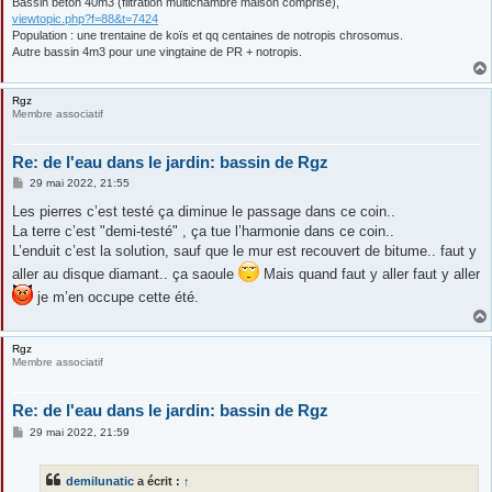
Bassin béton 40m3 (filtration multichambre maison comprise),
viewtopic.php?f=88&t=7424
Population : une trentaine de koïs et qq centaines de notropis chrosomus.
Autre bassin 4m3 pour une vingtaine de PR + notropis.
Rgz
Membre associatif
Re: de l'eau dans le jardin: bassin de Rgz
M
29 mai 2022, 21:55
e
s
Les pierres c’est testé ça diminue le passage dans ce coin..
s
La terre c’est "demi-testé" , ça tue l’harmonie dans ce coin..
a
g
L’enduit c’est la solution, sauf que le mur est recouvert de bitume.. faut y
e
aller au disque diamant.. ça saoule
Mais quand faut y aller faut y aller
je m’en occupe cette été.
Rgz
Membre associatif
Re: de l'eau dans le jardin: bassin de Rgz
M
29 mai 2022, 21:59
e
s
s
demilunatic
a écrit :
↑
a