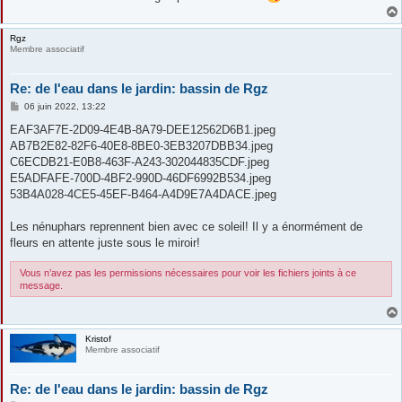
Rgz
Membre associatif
Re: de l'eau dans le jardin: bassin de Rgz
M
06 juin 2022, 13:22
e
s
EAF3AF7E-2D09-4E4B-8A79-DEE12562D6B1.jpeg
s
AB7B2E82-82F6-40E8-8BE0-3EB3207DBB34.jpeg
a
g
C6ECDB21-E0B8-463F-A243-302044835CDF.jpeg
e
E5ADFAFE-700D-4BF2-990D-46DF6992B534.jpeg
53B4A028-4CE5-45EF-B464-A4D9E7A4DACE.jpeg
Les nénuphars reprennent bien avec ce soleil! Il y a énormément de
fleurs en attente juste sous le miroir!
Vous n’avez pas les permissions nécessaires pour voir les fichiers joints à ce
message.
Kristof
Membre associatif
Re: de l'eau dans le jardin: bassin de Rgz