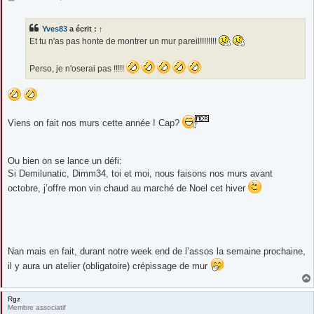
e
s
s
Yves83
a écrit :
↑
a
g
Et tu n'as pas honte de montrer un mur pareil!!!!!!!!
e
Perso, je n'oserai pas !!!!!
Viens on fait nos murs cette année ! Cap?
Ou bien on se lance un défi:
Si Demilunatic, Dimm34, toi et moi, nous faisons nos murs avant
octobre, j’offre mon vin chaud au marché de Noel cet hiver
Nan mais en fait, durant notre week end de l’assos la semaine prochaine,
il y aura un atelier (obligatoire) crépissage de mur
Rgz
Membre associatif