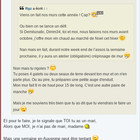
g
e
Rgz
a écrit :
↑
Viens on fait nos murs cette année ! Cap?
Ou bien on se lance un défi:
Si Demilunatic, Dimm34, toi et moi, nous faisons nos murs avant
octobre, j’offre mon vin chaud au marché de Noel cet hiver
Nan mais en fait, durant notre week end de l’assos la semaine
prochaine, il y aura un atelier (obligatoire) crépissage de mur
Non mais tu rigoles ?
Tu poses 4 galets ou deux seaux de terre devant ton mur et on n'en
parle plus. Ou au pire, tu prépares une petite auge d'enduit.
Mon mur fait 8 m de haut pour 15 de long. C'est une autre paire de
manche
Mais je me souviens très bien que tu as dit que tu viendrais le faire un
jour
Et pour le faire, je te signale que TOI tu as un mari,
Alors que MOI, je n’ai pas de mari, madame
Mais une semaine en Auvergne peut être tentant