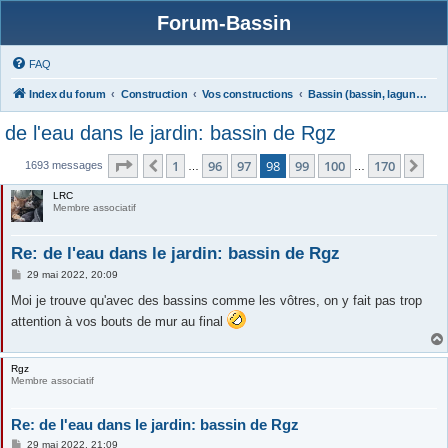
Forum-Bassin
FAQ
Index du forum
Construction
Vos constructions
Bassin (bassin, lagunage)
de l'eau dans le jardin: bassin de Rgz
Page
98
sur
170
1
96
97
98
99
100
170
Précédente
Sui
1693 messages
…
…
LRC
Membre associatif
Re: de l'eau dans le jardin: bassin de Rgz
M
29 mai 2022, 20:09
e
s
Moi je trouve qu'avec des bassins comme les vôtres, on y fait pas trop
s
attention à vos bouts de mur au final
a
g
e
Rgz
Membre associatif
Re: de l'eau dans le jardin: bassin de Rgz
M
29 mai 2022, 21:09