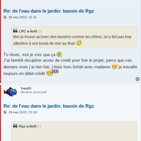
Re: de l'eau dans le jardin: bassin de Rgz
M
29 mai 2022, 21:11
e
s
s
LRC
a écrit :
↑
a
g
Moi je trouve qu'avec des bassins comme les vôtres, on y fait pas trop
e
attention à vos bouts de mur au final
Tu rêves, moi je vois que ça
J’ai bientôt récupérer assez de crédit pour finir le projet, parce que ces
derniers mois j’ai rien fait, j’étais hors forfait avec madame
je travaille
toujours en débit-crédit
Yves83
Membre associatif
Re: de l'eau dans le jardin: bassin de Rgz
M
29 mai 2022, 21:16
e
s
s
Rgz
a écrit :
↑
a
g
e