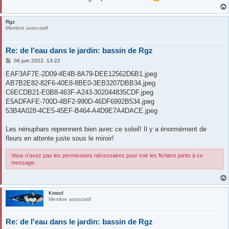
Rgz
Membre associatif
Re: de l'eau dans le jardin: bassin de Rgz
M
06 juin 2022, 13:22
e
s
EAF3AF7E-2D09-4E4B-8A79-DEE12562D6B1.jpeg
s
AB7B2E82-82F6-40E8-8BE0-3EB3207DBB34.jpeg
a
g
C6ECDB21-E0B8-463F-A243-302044835CDF.jpeg
e
E5ADFAFE-700D-4BF2-990D-46DF6992B534.jpeg
53B4A028-4CE5-45EF-B464-A4D9E7A4DACE.jpeg
Les nénuphars reprennent bien avec ce soleil! Il y a énormément de
fleurs en attente juste sous le miroir!
Vous n’avez pas les permissions nécessaires pour voir les fichiers joints à ce
message.
Kristof
Membre associatif
Re: de l'eau dans le jardin: bassin de Rgz