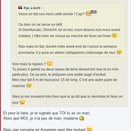
g
e
Rgz
a écrit :
↑
Viens on fait nos murs cette année ! Cap?
Ou bien on se lance un défi:
Si Demilunatic, Dimm34, toi et moi, nous faisons nos murs avant
octobre, j’offre mon vin chaud au marché de Noel cet hiver
Nan mais en fait, durant notre week end de l’assos la semaine
prochaine, il y aura un atelier (obligatoire) crépissage de mur
Non mais tu rigoles ?
Tu poses 4 galets ou deux seaux de terre devant ton mur et on n'en
parle plus. Ou au pire, tu prépares une petite auge d'enduit.
Mon mur fait 8 m de haut pour 15 de long. C'est une autre paire de
manche
Mais je me souviens très bien que tu as dit que tu viendrais le faire un
jour
Et pour le faire, je te signale que TOI tu as un mari,
Alors que MOI, je n’ai pas de mari, madame
Mais une semaine en Auvergne peut être tentant