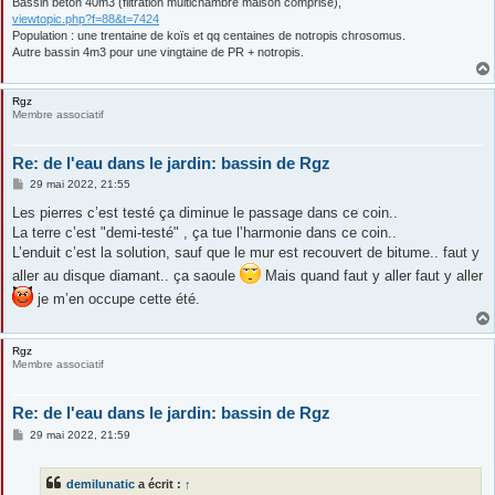
Bassin béton 40m3 (filtration multichambre maison comprise),
viewtopic.php?f=88&t=7424
Population : une trentaine de koïs et qq centaines de notropis chrosomus.
Autre bassin 4m3 pour une vingtaine de PR + notropis.
Rgz
Membre associatif
Re: de l'eau dans le jardin: bassin de Rgz
M
29 mai 2022, 21:55
e
s
Les pierres c’est testé ça diminue le passage dans ce coin..
s
La terre c’est "demi-testé" , ça tue l’harmonie dans ce coin..
a
g
L’enduit c’est la solution, sauf que le mur est recouvert de bitume.. faut y
e
aller au disque diamant.. ça saoule
Mais quand faut y aller faut y aller
je m’en occupe cette été.
Rgz
Membre associatif
Re: de l'eau dans le jardin: bassin de Rgz
M
29 mai 2022, 21:59
e
s
s
demilunatic
a écrit :
↑
a