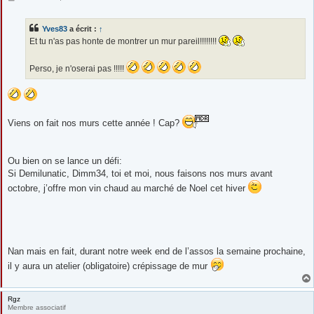
e
s
s
Yves83
a écrit :
↑
a
g
Et tu n'as pas honte de montrer un mur pareil!!!!!!!!
e
Perso, je n'oserai pas !!!!!
Viens on fait nos murs cette année ! Cap?
Ou bien on se lance un défi:
Si Demilunatic, Dimm34, toi et moi, nous faisons nos murs avant
octobre, j’offre mon vin chaud au marché de Noel cet hiver
Nan mais en fait, durant notre week end de l’assos la semaine prochaine,
il y aura un atelier (obligatoire) crépissage de mur
Rgz
Membre associatif