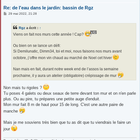
Re: de l'eau dans le jardin: bassin de Rgz
M
29 mai 2022, 21:28
e
s
s
Rgz
a écrit :
↑
a
g
Viens on fait nos murs cette année ! Cap?
e
Ou bien on se lance un défi:
Si Demilunatic, Dimm34, toi et moi, nous faisons nos murs avant
octobre, j’offre mon vin chaud au marché de Noel cet hiver
Nan mais en fait, durant notre week end de l’assos la semaine
prochaine, il y aura un atelier (obligatoire) crépissage de mur
Non mais tu rigoles ?
Tu poses 4 galets ou deux seaux de terre devant ton mur et on n'en parle
plus. Ou au pire, tu prépares une petite auge d'enduit.
Mon mur fait 8 m de haut pour 15 de long. C'est une autre paire de
manche
Mais je me souviens très bien que tu as dit que tu viendrais le faire un
jour