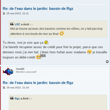
Re: de l'eau dans le jardin: bassin de Rgz
M
29 mai 2022, 21:11
e
s
s
LRC
a écrit :
↑
a
g
Moi je trouve qu'avec des bassins comme les vôtres, on y fait pas trop
e
attention à vos bouts de mur au final
Tu rêves, moi je vois que ça
J’ai bientôt récupérer assez de crédit pour finir le projet, parce que ces
derniers mois j’ai rien fait, j’étais hors forfait avec madame
je travaille
toujours en débit-crédit
Yves83
Membre associatif
Re: de l'eau dans le jardin: bassin de Rgz
M
29 mai 2022, 21:16
e
s
s
Rgz
a écrit :
↑
a
g
e