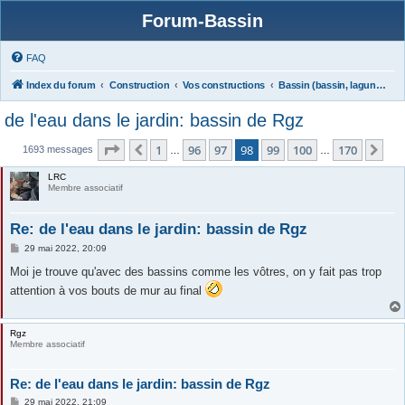
Forum-Bassin
FAQ
Index du forum
Construction
Vos constructions
Bassin (bassin, lagunage)
de l'eau dans le jardin: bassin de Rgz
Page
98
sur
170
1
96
97
98
99
100
170
Précédente
Sui
1693 messages
…
…
LRC
Membre associatif
Re: de l'eau dans le jardin: bassin de Rgz
M
29 mai 2022, 20:09
e
s
Moi je trouve qu'avec des bassins comme les vôtres, on y fait pas trop
s
attention à vos bouts de mur au final
a
g
e
Rgz
Membre associatif
Re: de l'eau dans le jardin: bassin de Rgz
M
29 mai 2022, 21:09