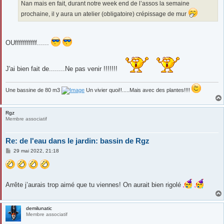
Nan mais en fait, durant notre week end de l’assos la semaine
prochaine, il y aura un atelier (obligatoire) crépissage de mur
OUfffffffffff......
J'ai bien fait de........Ne pas venir !!!!!!!
Une bassine de 80 m3
Un vivier quoi!!.....Mais avec des plantes!!!!
Rgz
Membre associatif
Re: de l'eau dans le jardin: bassin de Rgz
M
29 mai 2022, 21:18
e
s
s
a
g
Arrête j’aurais trop aimé que tu viennes! On aurait bien rigolé
e
demilunatic
Membre associatif