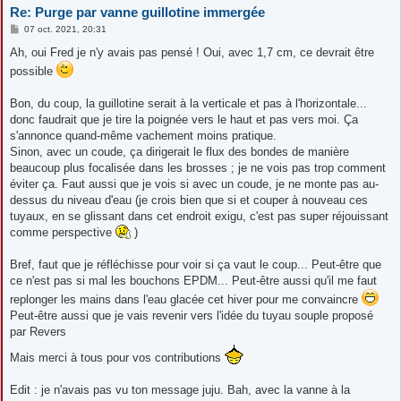
Re: Purge par vanne guillotine immergée
M
07 oct. 2021, 20:31
e
s
Ah, oui Fred je n'y avais pas pensé ! Oui, avec 1,7 cm, ce devrait être
s
possible
a
g
e
Bon, du coup, la guillotine serait à la verticale et pas à l'horizontale...
donc faudrait que je tire la poignée vers le haut et pas vers moi. Ça
s'annonce quand-même vachement moins pratique.
Sinon, avec un coude, ça dirigerait le flux des bondes de manière
beaucoup plus focalisée dans les brosses ; je ne vois pas trop comment
éviter ça. Faut aussi que je vois si avec un coude, je ne monte pas au-
dessus du niveau d'eau (je crois bien que si et couper à nouveau ces
tuyaux, en se glissant dans cet endroit exigu, c'est pas super réjouissant
comme perspective
)
Bref, faut que je réfléchisse pour voir si ça vaut le coup... Peut-être que
ce n'est pas si mal les bouchons EPDM... Peut-être aussi qu'il me faut
replonger les mains dans l'eau glacée cet hiver pour me convaincre
Peut-être aussi que je vais revenir vers l'idée du tuyau souple proposé
par Revers
Mais merci à tous pour vos contributions
Edit : je n'avais pas vu ton message juju. Bah, avec la vanne à la