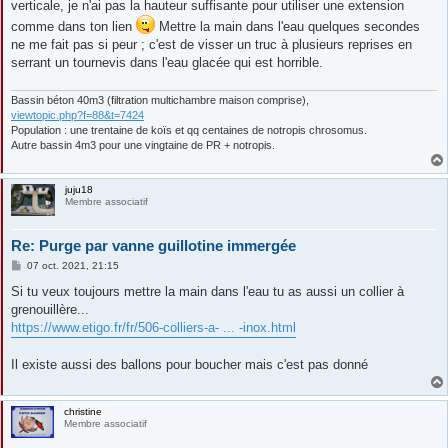
verticale, je n'ai pas la hauteur suffisante pour utiliser une extension
comme dans ton lien
Mettre la main dans l'eau quelques secondes
ne me fait pas si peur ; c'est de visser un truc à plusieurs reprises en
serrant un tournevis dans l'eau glacée qui est horrible.
Bassin béton 40m3 (filtration multichambre maison comprise),
viewtopic.php?f=88&t=7424
Population : une trentaine de koïs et qq centaines de notropis chrosomus.
Autre bassin 4m3 pour une vingtaine de PR + notropis.
juju18
Membre associatif
Re: Purge par vanne guillotine immergée
M
07 oct. 2021, 21:15
e
s
Si tu veux toujours mettre la main dans l'eau tu as aussi un collier à
s
grenouillère...
a
g
https://www.etigo.fr/fr/506-colliers-a- ... -inox.html
e
Il existe aussi des ballons pour boucher mais c'est pas donné
christine
Membre associatif