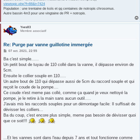
viewtopic.php?f=88&t=7424
Population : une trentaine de koïs et qq centaines de notropis chrosomus.
Autre bassin 4m3 pour une vingtaine de PR + notropis.
Yves83
Membre associatif
Re: Purge par vanne guillotine immergée
M
07 oct. 2021, 22:55
e
s
Ba c'est simple......
s
Un petit bout de tuyau de 110 collé dans la vanne, il dépasse environ de
a
g
5cm.
e
Ensuite le collier souple en 110.....
Un autre bout de 110 qui dépasse aussi de 5cm du raccord souple et qui
reçoit le coude de la pompe....
Ce coude n'est meme pas collé, comme ça quand je veux nettoyé la
pompe, je le retire à la main sans aucun outil.....
J'avais mis les raccords souples pour un démontage facile: Il suffisait de
dévisser les colliers...
Ba du coup, c'est encore plus simple, meme pas besoin de dévisser quoi
que ce soit!!!
...Et les vannes sont dans l'eau depuis 7 ans et tout fonctionne comme