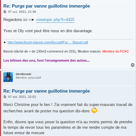
Re: Purge par vanne guillotine immergée
M
07 oct. 2021, 21:36
e
s
Regardons ici =►
viewtopic.php?t=4425
s
a
g
Yves et Oly vont peut être nous en dire davantage.
e
►
http://www.forum-bassin.com/Accueil/For ... Bassin.pdf
Bassin bâché de + de 130m3 commencé en 2011, filtration maison.
Membre du FCKC
....
Les bétises des uns, font l'enseignement des autres...
demilunatic
Membre associatif
Re: Purge par vanne guillotine immergée
M
07 oct. 2021, 22:01
e
s
Merci Christine pour le lien ! J'ai vraiment fait du super-mauvais travail de
s
recherches avant de poster ma question dis-donc
a
g
e
Enfin, disons que vous poser la question m'a au moins permis de prendre
le temps de revoir tous les paramètres et de me rendre compte de ma
future erreur de mesure