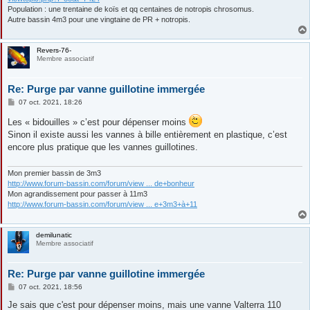
Population : une trentaine de koïs et qq centaines de notropis chrosomus.
Autre bassin 4m3 pour une vingtaine de PR + notropis.
Revers-76-
Membre associatif
Re: Purge par vanne guillotine immergée
M
07 oct. 2021, 18:26
e
s
Les « bidouilles » c’est pour dépenser moins
s
Sinon il existe aussi les vannes à bille entièrement en plastique, c’est
a
g
encore plus pratique que les vannes guillotines.
e
Mon premier bassin de 3m3
http://www.forum-bassin.com/forum/view ... de+bonheur
Mon agrandissement pour passer à 11m3
http://www.forum-bassin.com/forum/view ... e+3m3+à+11
demilunatic
Membre associatif
Re: Purge par vanne guillotine immergée
M
07 oct. 2021, 18:56
e
s
Je sais que c'est pour dépenser moins, mais une vanne Valterra 110