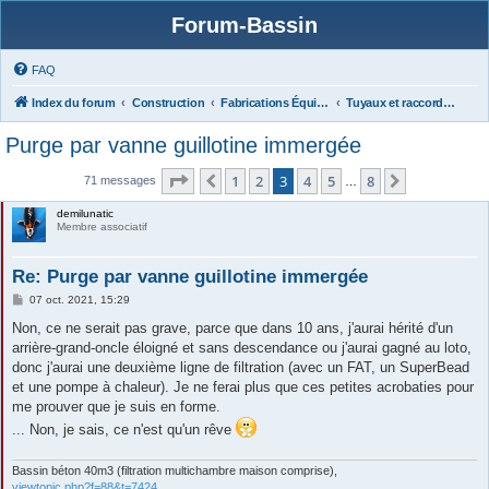
Forum-Bassin
FAQ
Index du forum
Construction
Fabrications Équipements (filtres, matériels, protections...),
Tuyaux et raccords, Bondes de fond, Evacuations
Purge par vanne guillotine immergée
Page
3
sur
8
1
2
3
4
5
8
Précédente
Suivante
71 messages
…
demilunatic
Membre associatif
Re: Purge par vanne guillotine immergée
M
07 oct. 2021, 15:29
e
s
Non, ce ne serait pas grave, parce que dans 10 ans, j'aurai hérité d'un
s
arrière-grand-oncle éloigné et sans descendance ou j'aurai gagné au loto,
a
g
donc j'aurai une deuxième ligne de filtration (avec un FAT, un SuperBead
e
et une pompe à chaleur). Je ne ferai plus que ces petites acrobaties pour
me prouver que je suis en forme.
... Non, je sais, ce n'est qu'un rêve
Bassin béton 40m3 (filtration multichambre maison comprise),
viewtopic.php?f=88&t=7424