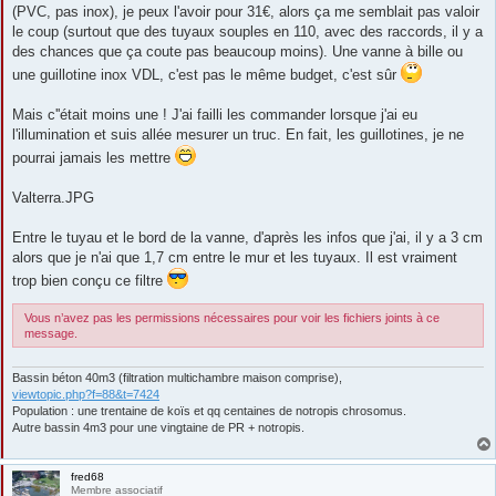
s
(PVC, pas inox), je peux l'avoir pour 31€, alors ça me semblait pas valoir
a
g
le coup (surtout que des tuyaux souples en 110, avec des raccords, il y a
e
des chances que ça coute pas beaucoup moins). Une vanne à bille ou
une guillotine inox VDL, c'est pas le même budget, c'est sûr
Mais c''était moins une ! J'ai failli les commander lorsque j'ai eu
l'illumination et suis allée mesurer un truc. En fait, les guillotines, je ne
pourrai jamais les mettre
Valterra.JPG
Entre le tuyau et le bord de la vanne, d'après les infos que j'ai, il y a 3 cm
alors que je n'ai que 1,7 cm entre le mur et les tuyaux. Il est vraiment
trop bien conçu ce filtre
Vous n’avez pas les permissions nécessaires pour voir les fichiers joints à ce
message.
Bassin béton 40m3 (filtration multichambre maison comprise),
viewtopic.php?f=88&t=7424
Population : une trentaine de koïs et qq centaines de notropis chrosomus.
Autre bassin 4m3 pour une vingtaine de PR + notropis.
fred68
Membre associatif