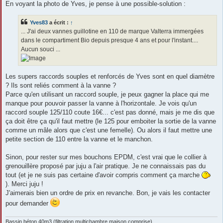
En voyant la photo de Yves, je pense à une possible-solution :
Yves83
a écrit :
↑
... J'ai deux vannes guillotine en 110 de marque Valterra immergées
dans le compartiment Bio depuis presque 4 ans et pour l'instant....
Aucun souci ...
Les supers raccords souples et renforcés de Yves sont en quel diamètre
? Ils sont reliés comment à la vanne ?
Parce qu'en utilisant un raccord souple, je peux gagner la place qui me
manque pour pouvoir passer la vanne à l'horizontale. Je vois qu'un
raccord souple 125/110 coute 16€... c'est pas donné, mais je me dis que
ça doit être ça qu'il faut mettre (le 125 pour emboiter la sortie de la vanne
comme un mâle alors que c'est une femelle). Ou alors il faut mettre une
petite section de 110 entre la vanne et le manchon.
Sinon, pour rester sur mes bouchons EPDM, c'est vrai que le collier à
grenouillère proposé par juju a l'air pratique. Je ne connaissais pas du
tout (et je ne suis pas certaine d'avoir compris comment ça marche
). Merci juju !
J'aimerais bien un ordre de prix en revanche. Bon, je vais les contacter
pour demander
Bassin béton 40m3 (filtration multichambre maison comprise),