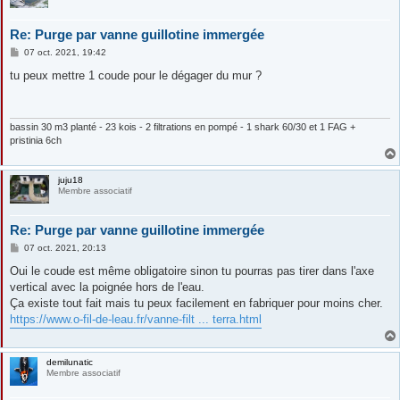
Re: Purge par vanne guillotine immergée
M
07 oct. 2021, 19:42
e
s
tu peux mettre 1 coude pour le dégager du mur ?
s
a
g
e
bassin 30 m3 planté - 23 kois - 2 filtrations en pompé - 1 shark 60/30 et 1 FAG +
pristinia 6ch
juju18
Membre associatif
Re: Purge par vanne guillotine immergée
M
07 oct. 2021, 20:13
e
s
Oui le coude est même obligatoire sinon tu pourras pas tirer dans l'axe
s
vertical avec la poignée hors de l'eau.
a
g
Ça existe tout fait mais tu peux facilement en fabriquer pour moins cher.
e
https://www.o-fil-de-leau.fr/vanne-filt ... terra.html
demilunatic
Membre associatif