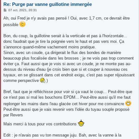
Re: Purge par vanne guillotine immergée
M
07 oct. 2021, 20:31
e
s
Ah, oui Fred je n'y avais pas pensé ! Oui, avec 1,7 cm, ce devrait être
s
possible
a
g
e
Bon, du coup, la guillotine serait à la verticale et pas à l'horizontale...
donc faudrait que je tire la poignée vers le haut et pas vers moi. Ça
s'annonce quand-même vachement moins pratique.
Sinon, avec un coude, ça dirigerait le flux des bondes de manière
beaucoup plus focalisée dans les brosses ; je ne vois pas trop comment
éviter ça. Faut aussi que je vois si avec un coude, je ne monte pas au-
dessus du niveau d'eau (je crois bien que si et couper à nouveau ces
tuyaux, en se glissant dans cet endroit exigu, c'est pas super réjouissant
comme perspective
)
Bref, faut que je réfléchisse pour voir si ça vaut le coup... Peut-être que
ce n'est pas si mal les bouchons EPDM... Peut-être aussi qu'il me faut
replonger les mains dans l'eau glacée cet hiver pour me convaincre
Peut-être aussi que je vais revenir vers l'idée du tuyau souple proposé
par Revers
Mais merci à tous pour vos contributions
Edit : je n'avais pas vu ton message juju. Bah, avec la vanne à la