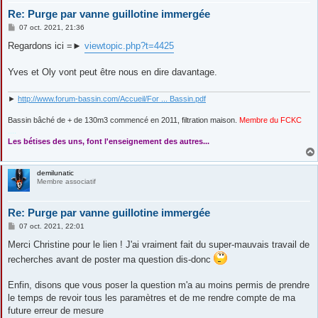
Re: Purge par vanne guillotine immergée
M
07 oct. 2021, 21:36
e
s
Regardons ici =►
viewtopic.php?t=4425
s
a
g
Yves et Oly vont peut être nous en dire davantage.
e
►
http://www.forum-bassin.com/Accueil/For ... Bassin.pdf
Bassin bâché de + de 130m3 commencé en 2011, filtration maison.
Membre du FCKC
....
Les bétises des uns, font l'enseignement des autres...
demilunatic
Membre associatif
Re: Purge par vanne guillotine immergée
M
07 oct. 2021, 22:01
e
s
Merci Christine pour le lien ! J'ai vraiment fait du super-mauvais travail de
s
recherches avant de poster ma question dis-donc
a
g
e
Enfin, disons que vous poser la question m'a au moins permis de prendre
le temps de revoir tous les paramètres et de me rendre compte de ma
future erreur de mesure