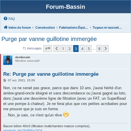
Forum-Bassin
FAQ
Index du forum
Construction
Fabrications Équipements (filtres, matériels, protections...),
Tuyaux et raccords, Bondes de fond, Evacuations
Purge par vanne guillotine immergée
Page
3
sur
8
1
2
3
4
5
8
Précédente
Suivante
71 messages
…
demilunatic
Membre associatif
Re: Purge par vanne guillotine immergée
M
07 oct. 2021, 15:29
e
s
Non, ce ne serait pas grave, parce que dans 10 ans, j'aurai hérité d'un
s
arrière-grand-oncle éloigné et sans descendance ou j'aurai gagné au loto,
a
g
donc j'aurai une deuxième ligne de filtration (avec un FAT, un SuperBead
e
et une pompe à chaleur). Je ne ferai plus que ces petites acrobaties pour
me prouver que je suis en forme.
... Non, je sais, ce n'est qu'un rêve
Bassin béton 40m3 (filtration multichambre maison comprise),
viewtopic.php?f=88&t=7424