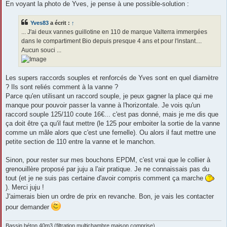
En voyant la photo de Yves, je pense à une possible-solution :
Yves83
a écrit :
↑
... J'ai deux vannes guillotine en 110 de marque Valterra immergées
dans le compartiment Bio depuis presque 4 ans et pour l'instant....
Aucun souci ...
Les supers raccords souples et renforcés de Yves sont en quel diamètre
? Ils sont reliés comment à la vanne ?
Parce qu'en utilisant un raccord souple, je peux gagner la place qui me
manque pour pouvoir passer la vanne à l'horizontale. Je vois qu'un
raccord souple 125/110 coute 16€... c'est pas donné, mais je me dis que
ça doit être ça qu'il faut mettre (le 125 pour emboiter la sortie de la vanne
comme un mâle alors que c'est une femelle). Ou alors il faut mettre une
petite section de 110 entre la vanne et le manchon.
Sinon, pour rester sur mes bouchons EPDM, c'est vrai que le collier à
grenouillère proposé par juju a l'air pratique. Je ne connaissais pas du
tout (et je ne suis pas certaine d'avoir compris comment ça marche
). Merci juju !
J'aimerais bien un ordre de prix en revanche. Bon, je vais les contacter
pour demander
Bassin béton 40m3 (filtration multichambre maison comprise),