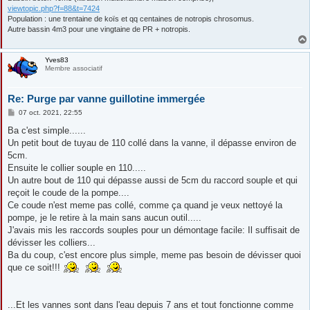
viewtopic.php?f=88&t=7424
Population : une trentaine de koïs et qq centaines de notropis chrosomus.
Autre bassin 4m3 pour une vingtaine de PR + notropis.
Yves83
Membre associatif
Re: Purge par vanne guillotine immergée
M
07 oct. 2021, 22:55
e
s
Ba c'est simple......
s
Un petit bout de tuyau de 110 collé dans la vanne, il dépasse environ de
a
g
5cm.
e
Ensuite le collier souple en 110.....
Un autre bout de 110 qui dépasse aussi de 5cm du raccord souple et qui
reçoit le coude de la pompe....
Ce coude n'est meme pas collé, comme ça quand je veux nettoyé la
pompe, je le retire à la main sans aucun outil.....
J'avais mis les raccords souples pour un démontage facile: Il suffisait de
dévisser les colliers...
Ba du coup, c'est encore plus simple, meme pas besoin de dévisser quoi
que ce soit!!!
...Et les vannes sont dans l'eau depuis 7 ans et tout fonctionne comme