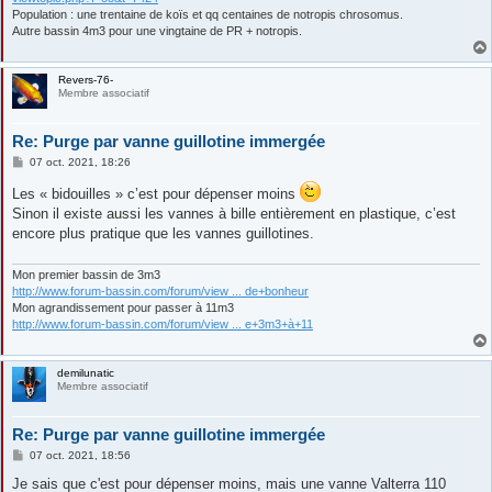
Population : une trentaine de koïs et qq centaines de notropis chrosomus.
Autre bassin 4m3 pour une vingtaine de PR + notropis.
Revers-76-
Membre associatif
Re: Purge par vanne guillotine immergée
M
07 oct. 2021, 18:26
e
s
Les « bidouilles » c’est pour dépenser moins
s
Sinon il existe aussi les vannes à bille entièrement en plastique, c’est
a
g
encore plus pratique que les vannes guillotines.
e
Mon premier bassin de 3m3
http://www.forum-bassin.com/forum/view ... de+bonheur
Mon agrandissement pour passer à 11m3
http://www.forum-bassin.com/forum/view ... e+3m3+à+11
demilunatic
Membre associatif
Re: Purge par vanne guillotine immergée
M
07 oct. 2021, 18:56
e
s
Je sais que c'est pour dépenser moins, mais une vanne Valterra 110