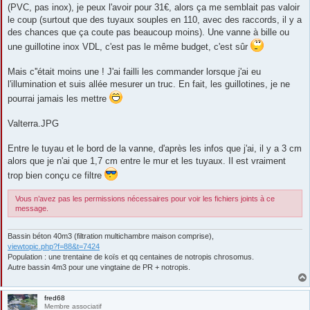
s
(PVC, pas inox), je peux l'avoir pour 31€, alors ça me semblait pas valoir
a
g
le coup (surtout que des tuyaux souples en 110, avec des raccords, il y a
e
des chances que ça coute pas beaucoup moins). Une vanne à bille ou
une guillotine inox VDL, c'est pas le même budget, c'est sûr
Mais c''était moins une ! J'ai failli les commander lorsque j'ai eu
l'illumination et suis allée mesurer un truc. En fait, les guillotines, je ne
pourrai jamais les mettre
Valterra.JPG
Entre le tuyau et le bord de la vanne, d'après les infos que j'ai, il y a 3 cm
alors que je n'ai que 1,7 cm entre le mur et les tuyaux. Il est vraiment
trop bien conçu ce filtre
Vous n’avez pas les permissions nécessaires pour voir les fichiers joints à ce
message.
Bassin béton 40m3 (filtration multichambre maison comprise),
viewtopic.php?f=88&t=7424
Population : une trentaine de koïs et qq centaines de notropis chrosomus.
Autre bassin 4m3 pour une vingtaine de PR + notropis.
fred68
Membre associatif