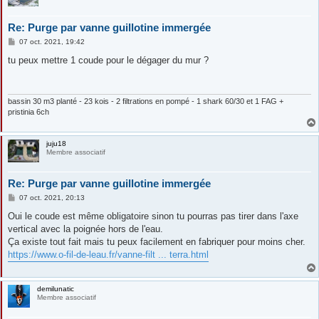
Re: Purge par vanne guillotine immergée
M
07 oct. 2021, 19:42
e
s
tu peux mettre 1 coude pour le dégager du mur ?
s
a
g
e
bassin 30 m3 planté - 23 kois - 2 filtrations en pompé - 1 shark 60/30 et 1 FAG +
pristinia 6ch
juju18
Membre associatif
Re: Purge par vanne guillotine immergée
M
07 oct. 2021, 20:13
e
s
Oui le coude est même obligatoire sinon tu pourras pas tirer dans l'axe
s
vertical avec la poignée hors de l'eau.
a
g
Ça existe tout fait mais tu peux facilement en fabriquer pour moins cher.
e
https://www.o-fil-de-leau.fr/vanne-filt ... terra.html
demilunatic
Membre associatif