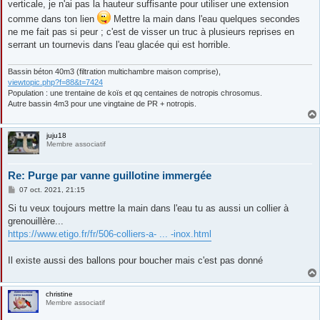
verticale, je n'ai pas la hauteur suffisante pour utiliser une extension
comme dans ton lien
Mettre la main dans l'eau quelques secondes
ne me fait pas si peur ; c'est de visser un truc à plusieurs reprises en
serrant un tournevis dans l'eau glacée qui est horrible.
Bassin béton 40m3 (filtration multichambre maison comprise),
viewtopic.php?f=88&t=7424
Population : une trentaine de koïs et qq centaines de notropis chrosomus.
Autre bassin 4m3 pour une vingtaine de PR + notropis.
juju18
Membre associatif
Re: Purge par vanne guillotine immergée
M
07 oct. 2021, 21:15
e
s
Si tu veux toujours mettre la main dans l'eau tu as aussi un collier à
s
grenouillère...
a
g
https://www.etigo.fr/fr/506-colliers-a- ... -inox.html
e
Il existe aussi des ballons pour boucher mais c'est pas donné
christine
Membre associatif