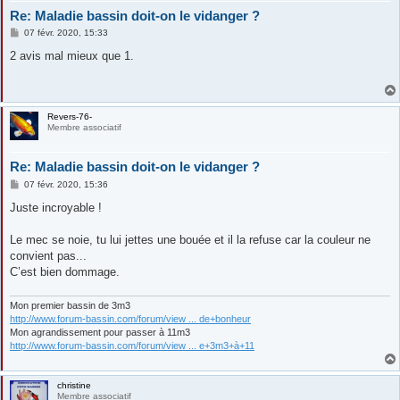
Re: Maladie bassin doit-on le vidanger ?
M
07 févr. 2020, 15:33
e
s
2 avis mal mieux que 1.
s
a
g
e
Revers-76-
Membre associatif
Re: Maladie bassin doit-on le vidanger ?
M
07 févr. 2020, 15:36
e
s
Juste incroyable !
s
a
g
Le mec se noie, tu lui jettes une bouée et il la refuse car la couleur ne
e
convient pas...
C’est bien dommage.
Mon premier bassin de 3m3
http://www.forum-bassin.com/forum/view ... de+bonheur
Mon agrandissement pour passer à 11m3
http://www.forum-bassin.com/forum/view ... e+3m3+à+11
christine
Membre associatif