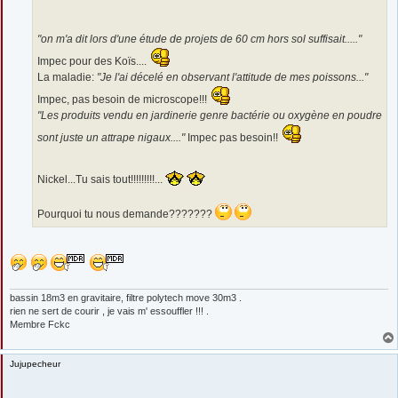
"on m'a dit lors d'une étude de projets de 60 cm hors sol suffisait....."
Impec pour des Koïs....
La maladie:
"Je l'ai décelé en observant l'attitude de mes poissons..."
Impec, pas besoin de microscope!!!
"Les produits vendu en jardinerie genre bactérie ou oxygène en poudre
sont juste un attrape nigaux...."
Impec pas besoin!!
Nickel...Tu sais tout!!!!!!!!!...
Pourquoi tu nous demande???????
bassin 18m3 en gravitaire, filtre polytech move 30m3 .
rien ne sert de courir , je vais m' essouffler !!! .
Membre Fckc
Jujupecheur