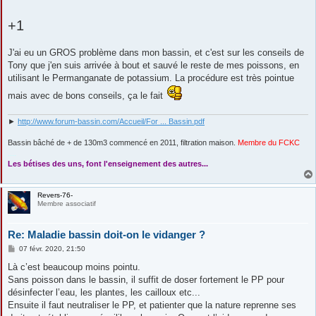
+1
J'ai eu un GROS problème dans mon bassin, et c'est sur les conseils de
Tony que j'en suis arrivée à bout et sauvé le reste de mes poissons, en
utilisant le Permanganate de potassium. La procédure est très pointue
mais avec de bons conseils, ça le fait
►
http://www.forum-bassin.com/Accueil/For ... Bassin.pdf
Bassin bâché de + de 130m3 commencé en 2011, filtration maison.
Membre du FCKC
....
Les bétises des uns, font l'enseignement des autres...
Revers-76-
Membre associatif
Re: Maladie bassin doit-on le vidanger ?
M
07 févr. 2020, 21:50
e
s
Là c’est beaucoup moins pointu.
s
Sans poisson dans le bassin, il suffit de doser fortement le PP pour
a
g
désinfecter l’eau, les plantes, les cailloux etc...
e
Ensuite il faut neutraliser le PP, et patienter que la nature reprenne ses