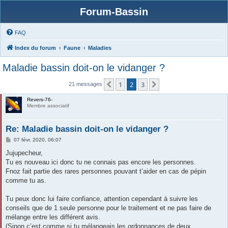
Forum-Bassin
FAQ
Index du forum
Faune
Maladies
Maladie bassin doit-on le vidanger ?
1
2
3
Précédente
Suivante
21 messages
Revers-76-
Membre associatif
Re: Maladie bassin doit-on le vidanger ?
M
07 févr. 2020, 06:07
e
s
Jujupecheur,
s
Tu es nouveau ici donc tu ne connais pas encore les personnes.
a
g
Fnoz fait partie des rares personnes pouvant t’aider en cas de pépin
e
comme tu as.
Tu peux donc lui faire confiance, attention cependant à suivre les
conseils que de 1 seule personne pour le traitement et ne pas faire de
mélange entre les différent avis.
(Sinon c’est comme si tu mélangeais les ordonnances de deux