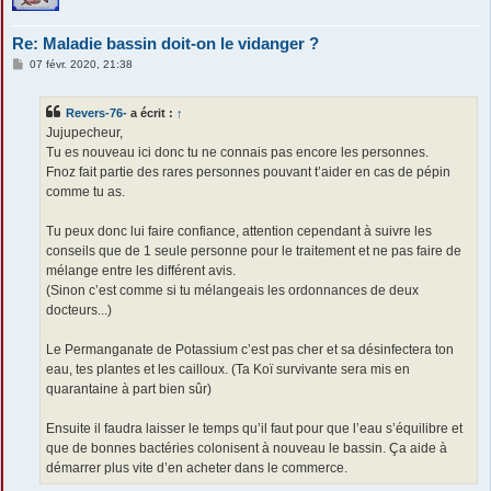
Re: Maladie bassin doit-on le vidanger ?
M
07 févr. 2020, 21:38
e
s
s
Revers-76-
a écrit :
↑
a
g
Jujupecheur,
e
Tu es nouveau ici donc tu ne connais pas encore les personnes.
Fnoz fait partie des rares personnes pouvant t’aider en cas de pépin
comme tu as.
Tu peux donc lui faire confiance, attention cependant à suivre les
conseils que de 1 seule personne pour le traitement et ne pas faire de
mélange entre les différent avis.
(Sinon c’est comme si tu mélangeais les ordonnances de deux
docteurs...)
Le Permanganate de Potassium c’est pas cher et sa désinfectera ton
eau, tes plantes et les cailloux. (Ta Koï survivante sera mis en
quarantaine à part bien sûr)
Ensuite il faudra laisser le temps qu’il faut pour que l’eau s’équilibre et
que de bonnes bactéries colonisent à nouveau le bassin. Ça aide à
démarrer plus vite d’en acheter dans le commerce.