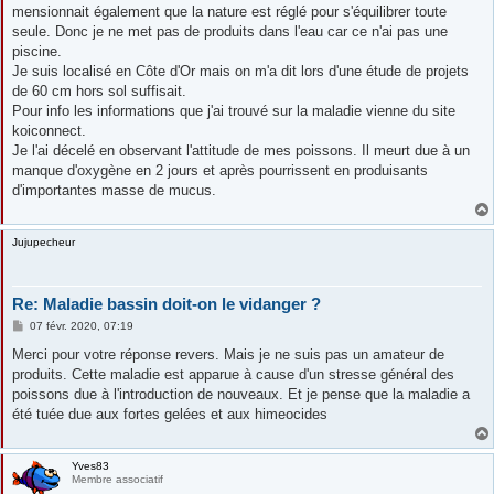
mensionnait également que la nature est réglé pour s'équilibrer toute
seule. Donc je ne met pas de produits dans l'eau car ce n'ai pas une
piscine.
Je suis localisé en Côte d'Or mais on m'a dit lors d'une étude de projets
de 60 cm hors sol suffisait.
Pour info les informations que j'ai trouvé sur la maladie vienne du site
koiconnect.
Je l'ai décelé en observant l'attitude de mes poissons. Il meurt due à un
manque d'oxygène en 2 jours et après pourrissent en produisants
d'importantes masse de mucus.
Jujupecheur
Re: Maladie bassin doit-on le vidanger ?
M
07 févr. 2020, 07:19
e
s
Merci pour votre réponse revers. Mais je ne suis pas un amateur de
s
produits. Cette maladie est apparue à cause d'un stresse général des
a
g
poissons due à l'introduction de nouveaux. Et je pense que la maladie a
e
été tuée due aux fortes gelées et aux himeocides
Yves83
Membre associatif