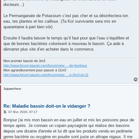
docteurs...)
Le Permanganate de Potassium c’est pas cher et sa désinfectera ton
eau, tes plantes et les cailloux. (Ta Koï survivante sera mis en
quarantaine à part bien sûr)
Ensuite il faudra laisser le temps qu’il faut pour que l’eau s’équilibre et
que de bonnes bactéries colonisent à nouveau le bassin. Ça aide à
démarrer plus vite d’en acheter dans le commerce.
Mon premier bassin de 3m3
http://www.forum-bassin.com/forum/view ... de+bonheur
Mon agrandissement pour passer à 11m3
http://www.forum-bassin.com/forum/view ... e+3m3+à+11
Jujupecheur
Re: Maladie bassin doit-on le vidanger ?
M
07 févr. 2020, 07:17
e
s
Bonjour j'ai mis mon bassin en eau en juillet et mis les poissons peux de
s
temps après. Je connais un copain paysagiste qui réalise des bassins
a
g
depuis une dizaine d'année et lui dit que les produits vendu en jardinerie
e
genre bactérie ou oxygène en poudre sont juste un attrape nigaux. Il me