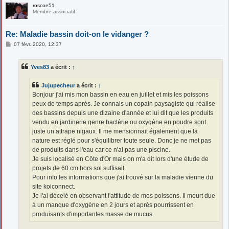
roscoe51
Membre associatif
Re: Maladie bassin doit-on le vidanger ?
M
07 févr. 2020, 12:37
e
s
s
Yves83
a écrit :
↑
a
g
e
Jujupecheur
a écrit :
↑
Bonjour j'ai mis mon bassin en eau en juillet et mis les poissons
peux de temps après. Je connais un copain paysagiste qui réalise
des bassins depuis une dizaine d'année et lui dit que les produits
vendu en jardinerie genre bactérie ou oxygène en poudre sont
juste un attrape nigaux. Il me mensionnait également que la
nature est réglé pour s'équilibrer toute seule. Donc je ne met pas
de produits dans l'eau car ce n'ai pas une piscine.
Je suis localisé en Côte d'Or mais on m'a dit lors d'une étude de
projets de 60 cm hors sol suffisait.
Pour info les informations que j'ai trouvé sur la maladie vienne du
site koiconnect.
Je l'ai décelé en observant l'attitude de mes poissons. Il meurt due
à un manque d'oxygène en 2 jours et après pourrissent en
produisants d'importantes masse de mucus.