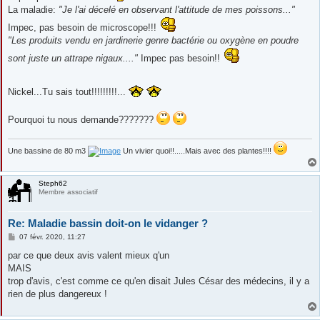
La maladie:
"Je l'ai décelé en observant l'attitude de mes poissons..."
Impec, pas besoin de microscope!!!
"Les produits vendu en jardinerie genre bactérie ou oxygène en poudre
sont juste un attrape nigaux...."
Impec pas besoin!!
Nickel...Tu sais tout!!!!!!!!!...
Pourquoi tu nous demande???????
Une bassine de 80 m3
Un vivier quoi!!.....Mais avec des plantes!!!!
Steph62
Membre associatif
Re: Maladie bassin doit-on le vidanger ?
M
07 févr. 2020, 11:27
e
s
par ce que deux avis valent mieux q'un
s
MAIS
a
g
trop d'avis, c'est comme ce qu'en disait Jules César des médecins, il y a
e
rien de plus dangereux !