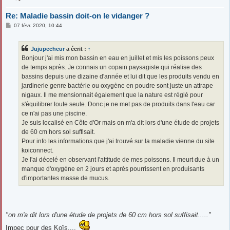
Re: Maladie bassin doit-on le vidanger ?
M
07 févr. 2020, 10:44
e
s
s
Jujupecheur
a écrit :
↑
a
g
Bonjour j'ai mis mon bassin en eau en juillet et mis les poissons peux
e
de temps après. Je connais un copain paysagiste qui réalise des
bassins depuis une dizaine d'année et lui dit que les produits vendu en
jardinerie genre bactérie ou oxygène en poudre sont juste un attrape
nigaux. Il me mensionnait également que la nature est réglé pour
s'équilibrer toute seule. Donc je ne met pas de produits dans l'eau car
ce n'ai pas une piscine.
Je suis localisé en Côte d'Or mais on m'a dit lors d'une étude de projets
de 60 cm hors sol suffisait.
Pour info les informations que j'ai trouvé sur la maladie vienne du site
koiconnect.
Je l'ai décelé en observant l'attitude de mes poissons. Il meurt due à un
manque d'oxygène en 2 jours et après pourrissent en produisants
d'importantes masse de mucus.
"on m'a dit lors d'une étude de projets de 60 cm hors sol suffisait....."
Impec pour des Koïs....