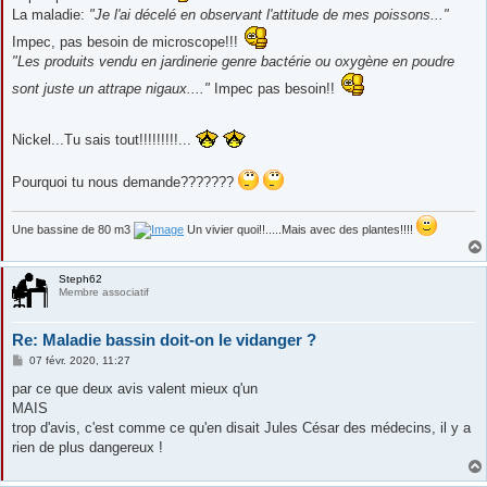
La maladie:
"Je l'ai décelé en observant l'attitude de mes poissons..."
Impec, pas besoin de microscope!!!
"Les produits vendu en jardinerie genre bactérie ou oxygène en poudre
sont juste un attrape nigaux...."
Impec pas besoin!!
Nickel...Tu sais tout!!!!!!!!!...
Pourquoi tu nous demande???????
Une bassine de 80 m3
Un vivier quoi!!.....Mais avec des plantes!!!!
Steph62
Membre associatif
Re: Maladie bassin doit-on le vidanger ?
M
07 févr. 2020, 11:27
e
s
par ce que deux avis valent mieux q'un
s
MAIS
a
g
trop d'avis, c'est comme ce qu'en disait Jules César des médecins, il y a
e
rien de plus dangereux !