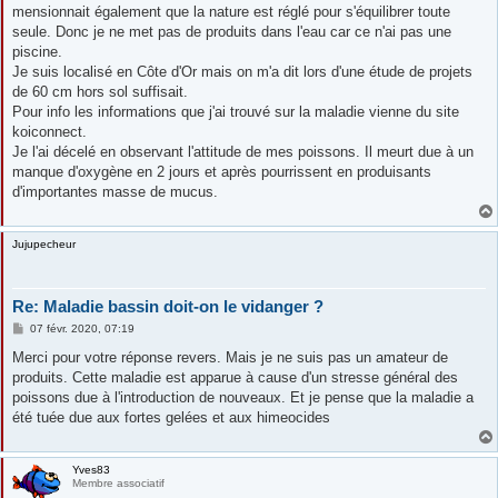
mensionnait également que la nature est réglé pour s'équilibrer toute
seule. Donc je ne met pas de produits dans l'eau car ce n'ai pas une
piscine.
Je suis localisé en Côte d'Or mais on m'a dit lors d'une étude de projets
de 60 cm hors sol suffisait.
Pour info les informations que j'ai trouvé sur la maladie vienne du site
koiconnect.
Je l'ai décelé en observant l'attitude de mes poissons. Il meurt due à un
manque d'oxygène en 2 jours et après pourrissent en produisants
d'importantes masse de mucus.
Jujupecheur
Re: Maladie bassin doit-on le vidanger ?
M
07 févr. 2020, 07:19
e
s
Merci pour votre réponse revers. Mais je ne suis pas un amateur de
s
produits. Cette maladie est apparue à cause d'un stresse général des
a
g
poissons due à l'introduction de nouveaux. Et je pense que la maladie a
e
été tuée due aux fortes gelées et aux himeocides
Yves83
Membre associatif