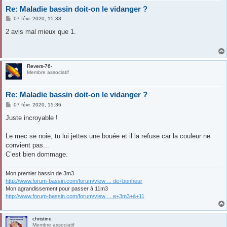
Re: Maladie bassin doit-on le vidanger ?
M
07 févr. 2020, 15:33
e
s
2 avis mal mieux que 1.
s
a
g
e
Revers-76-
Membre associatif
Re: Maladie bassin doit-on le vidanger ?
M
07 févr. 2020, 15:36
e
s
Juste incroyable !
s
a
g
Le mec se noie, tu lui jettes une bouée et il la refuse car la couleur ne
e
convient pas...
C’est bien dommage.
Mon premier bassin de 3m3
http://www.forum-bassin.com/forum/view ... de+bonheur
Mon agrandissement pour passer à 11m3
http://www.forum-bassin.com/forum/view ... e+3m3+à+11
christine
Membre associatif