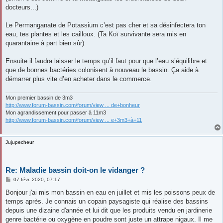
docteurs...)
Le Permanganate de Potassium c’est pas cher et sa désinfectera ton
eau, tes plantes et les cailloux. (Ta Koï survivante sera mis en
quarantaine à part bien sûr)
Ensuite il faudra laisser le temps qu’il faut pour que l’eau s’équilibre et
que de bonnes bactéries colonisent à nouveau le bassin. Ça aide à
démarrer plus vite d’en acheter dans le commerce.
Mon premier bassin de 3m3
http://www.forum-bassin.com/forum/view ... de+bonheur
Mon agrandissement pour passer à 11m3
http://www.forum-bassin.com/forum/view ... e+3m3+à+11
Jujupecheur
Re: Maladie bassin doit-on le vidanger ?
M
07 févr. 2020, 07:17
e
s
Bonjour j'ai mis mon bassin en eau en juillet et mis les poissons peux de
s
temps après. Je connais un copain paysagiste qui réalise des bassins
a
g
depuis une dizaine d'année et lui dit que les produits vendu en jardinerie
e
genre bactérie ou oxygène en poudre sont juste un attrape nigaux. Il me