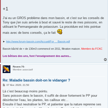
+1
J'ai eu un GROS problème dans mon bassin, et c'est sur les conseils de
Tony que j'en suis arrivée à bout et sauvé le reste de mes poissons, en
utilisant le Permanganate de potassium. La procédure est très pointue
mais avec de bons conseils, ça le fait
►
http://www.forum-bassin.com/Accueil/For ... Bassin.pdf
Bassin bâché de + de 130m3 commencé en 2011, filtration maison.
Membre du FCKC
....
Les bétises des uns, font l'enseignement des autres...
Revers-76-
Membre associatif
Re: Maladie bassin doit-on le vidanger ?
M
07 févr. 2020, 21:50
e
s
Là c’est beaucoup moins pointu.
s
Sans poisson dans le bassin, il suffit de doser fortement le PP pour
a
g
désinfecter l’eau, les plantes, les cailloux etc...
e
Ensuite il faut neutraliser le PP, et patienter que la nature reprenne ses