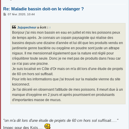
Re: Maladie bassin doit-on le vidanger ?
M
07 févr. 2020, 10:44
e
s
s
Jujupecheur
a écrit :
↑
a
g
Bonjour j'ai mis mon bassin en eau en juillet et mis les poissons peux
e
de temps après. Je connais un copain paysagiste qui réalise des
bassins depuis une dizaine d'année et lui dit que les produits vendu en
jardinerie genre bactérie ou oxygène en poudre sont juste un attrape
nigaux. Il me mensionnait également que la nature est réglé pour
s'équilibrer toute seule. Donc je ne met pas de produits dans l'eau car
ce n'ai pas une piscine.
Je suis localisé en Côte d'Or mais on m'a dit lors d'une étude de projets
de 60 cm hors sol suffisait.
Pour info les informations que j'ai trouvé sur la maladie vienne du site
koiconnect.
Je l'ai décelé en observant l'attitude de mes poissons. Il meurt due à un
manque d'oxygène en 2 jours et après pourrissent en produisants
d'importantes masse de mucus.
"on m'a dit lors d'une étude de projets de 60 cm hors sol suffisait....."
Impec pour des Koïs....