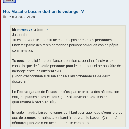
Re: Maladie bassin doit-on le vidanger ?
M
07 févr. 2020, 21:38
e
s
s
Revers-76-
a écrit :
↑
a
g
Jujupecheur,
e
Tu es nouveau ici donc tu ne connais pas encore les personnes.
Fnoz fait partie des rares personnes pouvant t’aider en cas de pépin
comme tu as.
Tu peux donc lui faire confiance, attention cependant à suivre les
conseils que de 1 seule personne pour le traitement et ne pas faire de
mélange entre les différent avis.
(Sinon c’est comme si tu mélangeais les ordonnances de deux
docteurs...)
Le Permanganate de Potassium c’est pas cher et sa désinfectera ton
eau, tes plantes et les cailloux. (Ta Koï survivante sera mis en
quarantaine à part bien sûr)
Ensuite il faudra laisser le temps qu’il faut pour que l’eau s’équilibre et
que de bonnes bactéries colonisent à nouveau le bassin. Ça aide à
démarrer plus vite d’en acheter dans le commerce.