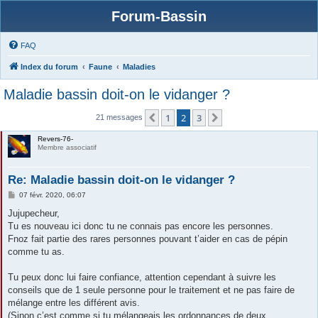
Forum-Bassin
FAQ
Index du forum
Faune
Maladies
Maladie bassin doit-on le vidanger ?
1
2
3
Précédente
Suivante
21 messages
Revers-76-
Membre associatif
Re: Maladie bassin doit-on le vidanger ?
M
07 févr. 2020, 06:07
e
s
Jujupecheur,
s
Tu es nouveau ici donc tu ne connais pas encore les personnes.
a
g
Fnoz fait partie des rares personnes pouvant t’aider en cas de pépin
e
comme tu as.
Tu peux donc lui faire confiance, attention cependant à suivre les
conseils que de 1 seule personne pour le traitement et ne pas faire de
mélange entre les différent avis.
(Sinon c’est comme si tu mélangeais les ordonnances de deux