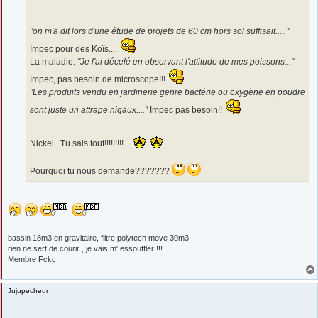
"on m'a dit lors d'une étude de projets de 60 cm hors sol suffisait....."
Impec pour des Koïs....
La maladie:
"Je l'ai décelé en observant l'attitude de mes poissons..."
Impec, pas besoin de microscope!!!
"Les produits vendu en jardinerie genre bactérie ou oxygène en poudre
sont juste un attrape nigaux...."
Impec pas besoin!!
Nickel...Tu sais tout!!!!!!!!!...
Pourquoi tu nous demande???????
bassin 18m3 en gravitaire, filtre polytech move 30m3 .
rien ne sert de courir , je vais m' essouffler !!! .
Membre Fckc
Jujupecheur