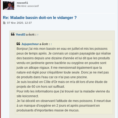
roscoe51
Membre associatif
Re: Maladie bassin doit-on le vidanger ?
M
07 févr. 2020, 12:37
e
s
s
Yves83
a écrit :
↑
a
g
e
Jujupecheur
a écrit :
↑
Bonjour j'ai mis mon bassin en eau en juillet et mis les poissons
peux de temps après. Je connais un copain paysagiste qui réalise
des bassins depuis une dizaine d'année et lui dit que les produits
vendu en jardinerie genre bactérie ou oxygène en poudre sont
juste un attrape nigaux. Il me mensionnait également que la
nature est réglé pour s'équilibrer toute seule. Donc je ne met pas
de produits dans l'eau car ce n'ai pas une piscine.
Je suis localisé en Côte d'Or mais on m'a dit lors d'une étude de
projets de 60 cm hors sol suffisait.
Pour info les informations que j'ai trouvé sur la maladie vienne du
site koiconnect.
Je l'ai décelé en observant l'attitude de mes poissons. Il meurt due
à un manque d'oxygène en 2 jours et après pourrissent en
produisants d'importantes masse de mucus.