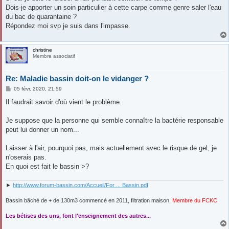
Dois-je apporter un soin particulier à cette carpe comme genre saler l'eau
du bac de quarantaine ?
Répondez moi svp je suis dans l'impasse.
christine
Membre associatif
Re: Maladie bassin doit-on le vidanger ?
M
05 févr. 2020, 21:59
e
s
Il faudrait savoir d'où vient le problème.
s
a
g
Je suppose que la personne qui semble connaître la bactérie responsable
e
peut lui donner un nom...
Laisser à l'air, pourquoi pas, mais actuellement avec le risque de gel, je
n'oserais pas.
En quoi est fait le bassin >?
►
http://www.forum-bassin.com/Accueil/For ... Bassin.pdf
Bassin bâché de + de 130m3 commencé en 2011, filtration maison.
Membre du FCKC
....
Les bétises des uns, font l'enseignement des autres...