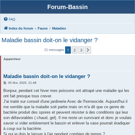
Forum-Bassin
FAQ
Index du forum
Faune
Maladies
Maladie bassin doit-on le vidanger ?
1
2
3
Suivante
21 messages
Jujupecheur
Maladie bassin doit-on le vidanger ?
M
05 févr. 2020, 21:46
e
s
Bonjour, pendant cet hiver mes poissons ont attrapé une maladie qui les
s
ont fait presque tous crever.
a
g
J'ai traité sur conseil d'une jardinerie Avec de l'homeocide. Aujourd'hui il
e
me semble que la maladie soit partie mais on m'a dit que ce genre de
bactérie produit des spores et peuvent résister à des conditions qui leur
son défavorables ( chaud, gel). Il me reste un survivant et donc je voulais
savoir si vider entièrement le bassin et enlever la vase pourrait éradiquer
à coup sur la bactérie.
Si oui je dois le laisser à l'air pendant combien de temps ?