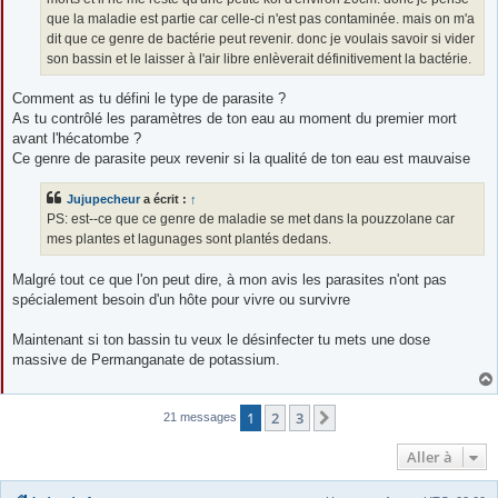
que la maladie est partie car celle-ci n'est pas contaminée. mais on m'a
dit que ce genre de bactérie peut revenir. donc je voulais savoir si vider
son bassin et le laisser à l'air libre enlèverait définitivement la bactérie.
Comment as tu défini le type de parasite ?
As tu contrôlé les paramètres de ton eau au moment du premier mort
avant l'hécatombe ?
Ce genre de parasite peux revenir si la qualité de ton eau est mauvaise
Jujupecheur
a écrit :
↑
PS: est--ce que ce genre de maladie se met dans la pouzzolane car
mes plantes et lagunages sont plantés dedans.
Malgré tout ce que l'on peut dire, à mon avis les parasites n'ont pas
spécialement besoin d'un hôte pour vivre ou survivre
Maintenant si ton bassin tu veux le désinfecter tu mets une dose
massive de Permanganate de potassium.
1
2
3
Suivante
21 messages
Aller à