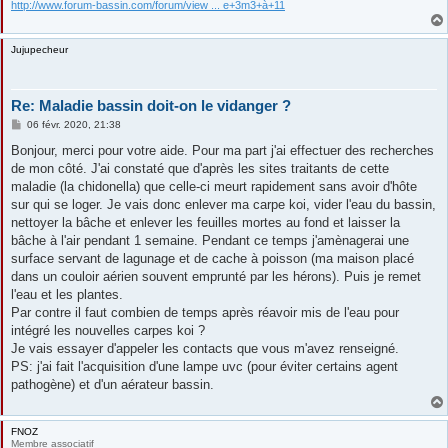
http://www.forum-bassin.com/forum/view ... e+3m3+à+11
Jujupecheur
Re: Maladie bassin doit-on le vidanger ?
M
06 févr. 2020, 21:38
e
s
Bonjour, merci pour votre aide. Pour ma part j'ai effectuer des recherches
s
de mon côté. J'ai constaté que d'après les sites traitants de cette
a
g
maladie (la chidonella) que celle-ci meurt rapidement sans avoir d'hôte
e
sur qui se loger. Je vais donc enlever ma carpe koi, vider l'eau du bassin,
nettoyer la bâche et enlever les feuilles mortes au fond et laisser la
bâche à l'air pendant 1 semaine. Pendant ce temps j'amènagerai une
surface servant de lagunage et de cache à poisson (ma maison placé
dans un couloir aérien souvent emprunté par les hérons). Puis je remet
l'eau et les plantes.
Par contre il faut combien de temps après réavoir mis de l'eau pour
intégré les nouvelles carpes koi ?
Je vais essayer d'appeler les contacts que vous m'avez renseigné.
PS: j'ai fait l'acquisition d'une lampe uvc (pour éviter certains agent
pathogène) et d'un aérateur bassin.
FNOZ
Membre associatif