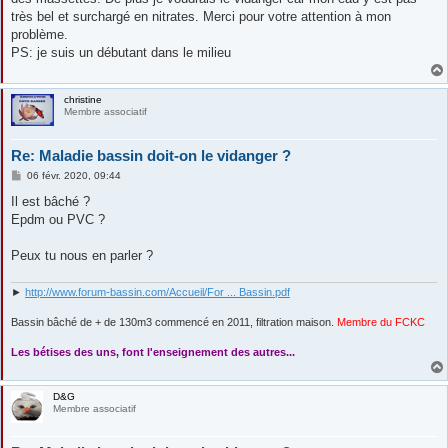
très bel et surchargé en nitrates. Merci pour votre attention à mon
problème.
PS: je suis un débutant dans le milieu
christine
Membre associatif
Re: Maladie bassin doit-on le vidanger ?
M
06 févr. 2020, 09:44
e
s
Il est bâché ?
s
Epdm ou PVC ?
a
g
e
Peux tu nous en parler ?
►
http://www.forum-bassin.com/Accueil/For ... Bassin.pdf
Bassin bâché de + de 130m3 commencé en 2011, filtration maison.
Membre du FCKC
....
Les bétises des uns, font l'enseignement des autres...
D&G
Membre associatif