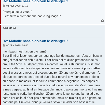
Re: Maladie bassin doit-on le vidanger ?
M
06 févr. 2020, 11:18
e
s
Pourquoi de la vase ?
s
Il est filtré autrement que par le lagunage ?
a
g
e
Jujupecheur
Re: Maladie bassin doit-on le vidanger ?
M
06 févr. 2020, 18:06
e
s
mon bassin est fait en pvc armé.
s
il est filtré uniquement par un lagunage fait de massettes. c'est un bassin
a
g
que j'ai réaliser en début d'été. il est hors sol et d'une profondeur de 60
e
cm, il fait 5m3. au départ j'avais 4 carpes koi et 3 shubunkins. puis mon
voisin a décider de vidanger le sien en automne et a insisté pour mettre
ses 2 grosses carpes qui avaient environ 20 ans (après le drame on m'a
dit que les carpes ont stressé due a leur nouvel environnement et donc
on chopé la maladie). et la tout a commencé a dégénéré. les carpes du
voisins ont commencé a chopé la chidonelle qui ensuite s'est transmise
a mes carpes. au final en l'espace d'un mois 8 poissons morts et il ne me
reste qu'une petite koi d'environ 20cm. donc je pense que la maladie est
partie car celle-ci n'est pas contaminée. mais on m'a dit que ce genre de
bactérie peut revenir. donc je voulais savoir si vider son bassin et le