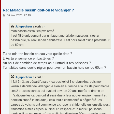
Re: Maladie bassin doit-on le vidanger ?
M
06 févr. 2020, 22:49
e
s
s
Jujupecheur
a écrit :
↑
a
g
mon bassin est fait en pvc armé.
e
il est filtré uniquement par un lagunage fait de massettes. c'est un
bassin que j'ai réaliser en début d'été. il est hors sol et d'une profondeur
de 60 cm,
Tu as mis ton bassin en eau vers quelle date ?
L' As tu ensemencé en bactéries ?
Au bout de combien de temps as tu introduit tes poissons ?
Tu habites dans quelle région pour avoir un bassin hors sol de 60cm ?
Jujupecheur
a écrit :
↑
il fait 5m3. au départ j'avais 4 carpes koi et 3 shubunkins. puis mon
voisin a décider de vidanger le sien en automne et a insisté pour mettre
ses 2 grosses carpes qui avaient environ 20 ans (après le drame on
m'a dit que les carpes ont stressé due a leur nouvel environnement et
donc on chopé la maladie). et la tout a commencé a dégénéré. les
carpes du voisins ont commencé a chopé la chidonelle qui ensuite s'est
transmise a mes carpes. au final en l'espace d'un mois 8 poissons
morts et il ne me reste qu'une petite koi d'environ 20cm. donc je pense