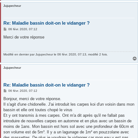
Jujupecheur
Re: Maladie bassin doit-on le vidanger ?
M
06 févr. 2020, 07:12
e
s
Merci de votre réponse
s
a
g
e
Modifié en dernier par
Jujupecheur
le 06 févr. 2020, 07:13, modifié 2 fois.
Jujupecheur
Re: Maladie bassin doit-on le vidanger ?
M
06 févr. 2020, 07:12
e
s
Bonjour, merci de votre réponse.
s
Il s'agit d'une chidonelle. J'ai introduit les carpes koi d'un voisin dans mon
a
g
bassin et elle ont toutes chopé le virus
e
Et y ont transmis à mes carpes. Ont m'a dit après qu'il ne fallait pas
introduire de nouvelles carpes en automne et en plus avec un bassin de
moins de 1ans. Mon bassin est hors sol avec une profondeur de 60cm et
son volume est de 5m³. Il y a un lagunage de 1m² en pouzzolane avec
des massettes. De plus je voudrais le vidanger car mon eau y est pas