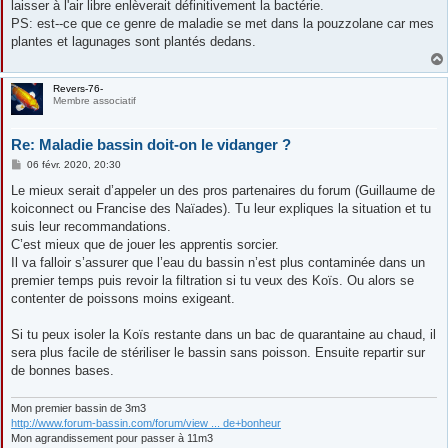
laisser à l'air libre enlèverait définitivement la bactérie.
PS: est--ce que ce genre de maladie se met dans la pouzzolane car mes
plantes et lagunages sont plantés dedans.
Revers-76-
Membre associatif
Re: Maladie bassin doit-on le vidanger ?
M
06 févr. 2020, 20:30
e
s
Le mieux serait d’appeler un des pros partenaires du forum (Guillaume de
s
koiconnect ou Francise des Naïades). Tu leur expliques la situation et tu
a
g
suis leur recommandations.
e
C’est mieux que de jouer les apprentis sorcier.
Il va falloir s’assurer que l’eau du bassin n’est plus contaminée dans un
premier temps puis revoir la filtration si tu veux des Koïs. Ou alors se
contenter de poissons moins exigeant.
Si tu peux isoler la Koïs restante dans un bac de quarantaine au chaud, il
sera plus facile de stériliser le bassin sans poisson. Ensuite repartir sur
de bonnes bases.
Mon premier bassin de 3m3
http://www.forum-bassin.com/forum/view ... de+bonheur
Mon agrandissement pour passer à 11m3