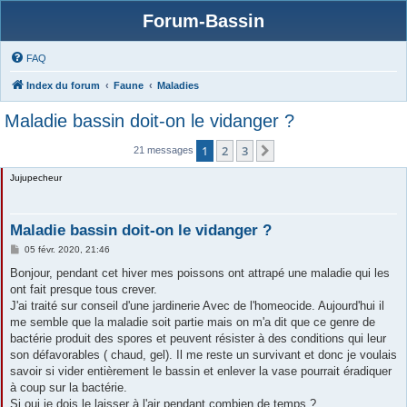
Forum-Bassin
FAQ
Index du forum
Faune
Maladies
Maladie bassin doit-on le vidanger ?
1
2
3
Suivante
21 messages
Jujupecheur
Maladie bassin doit-on le vidanger ?
M
05 févr. 2020, 21:46
e
s
Bonjour, pendant cet hiver mes poissons ont attrapé une maladie qui les
s
ont fait presque tous crever.
a
g
J'ai traité sur conseil d'une jardinerie Avec de l'homeocide. Aujourd'hui il
e
me semble que la maladie soit partie mais on m'a dit que ce genre de
bactérie produit des spores et peuvent résister à des conditions qui leur
son défavorables ( chaud, gel). Il me reste un survivant et donc je voulais
savoir si vider entièrement le bassin et enlever la vase pourrait éradiquer
à coup sur la bactérie.
Si oui je dois le laisser à l'air pendant combien de temps ?