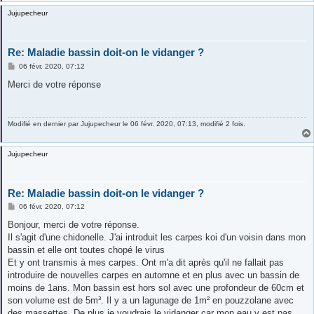
Jujupecheur
Re: Maladie bassin doit-on le vidanger ?
M
06 févr. 2020, 07:12
e
s
Merci de votre réponse
s
a
g
e
Modifié en dernier par
Jujupecheur
le 06 févr. 2020, 07:13, modifié 2 fois.
Jujupecheur
Re: Maladie bassin doit-on le vidanger ?
M
06 févr. 2020, 07:12
e
s
Bonjour, merci de votre réponse.
s
Il s'agit d'une chidonelle. J'ai introduit les carpes koi d'un voisin dans mon
a
g
bassin et elle ont toutes chopé le virus
e
Et y ont transmis à mes carpes. Ont m'a dit après qu'il ne fallait pas
introduire de nouvelles carpes en automne et en plus avec un bassin de
moins de 1ans. Mon bassin est hors sol avec une profondeur de 60cm et
son volume est de 5m³. Il y a un lagunage de 1m² en pouzzolane avec
des massettes. De plus je voudrais le vidanger car mon eau y est pas