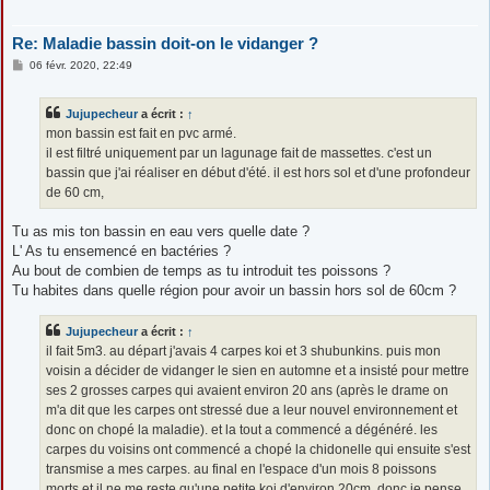
Re: Maladie bassin doit-on le vidanger ?
M
06 févr. 2020, 22:49
e
s
s
Jujupecheur
a écrit :
↑
a
g
mon bassin est fait en pvc armé.
e
il est filtré uniquement par un lagunage fait de massettes. c'est un
bassin que j'ai réaliser en début d'été. il est hors sol et d'une profondeur
de 60 cm,
Tu as mis ton bassin en eau vers quelle date ?
L' As tu ensemencé en bactéries ?
Au bout de combien de temps as tu introduit tes poissons ?
Tu habites dans quelle région pour avoir un bassin hors sol de 60cm ?
Jujupecheur
a écrit :
↑
il fait 5m3. au départ j'avais 4 carpes koi et 3 shubunkins. puis mon
voisin a décider de vidanger le sien en automne et a insisté pour mettre
ses 2 grosses carpes qui avaient environ 20 ans (après le drame on
m'a dit que les carpes ont stressé due a leur nouvel environnement et
donc on chopé la maladie). et la tout a commencé a dégénéré. les
carpes du voisins ont commencé a chopé la chidonelle qui ensuite s'est
transmise a mes carpes. au final en l'espace d'un mois 8 poissons
morts et il ne me reste qu'une petite koi d'environ 20cm. donc je pense