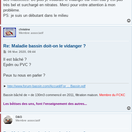
très bel et surchargé en nitrates. Merci pour votre attention à mon
problème.
PS: je suis un débutant dans le milieu
christine
Membre associatif
Re: Maladie bassin doit-on le vidanger ?
M
06 févr. 2020, 09:44
e
s
Il est bâché ?
s
Epdm ou PVC ?
a
g
e
Peux tu nous en parler ?
►
http://www.forum-bassin.com/Accueil/For ... Bassin.pdf
Bassin bâché de + de 130m3 commencé en 2011, filtration maison.
Membre du FCKC
....
Les bétises des uns, font l'enseignement des autres...
D&G
Membre associatif