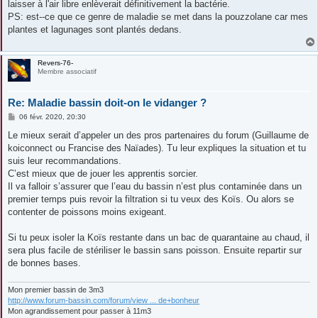
laisser à l'air libre enlèverait définitivement la bactérie.
PS: est--ce que ce genre de maladie se met dans la pouzzolane car mes
plantes et lagunages sont plantés dedans.
Revers-76-
Membre associatif
Re: Maladie bassin doit-on le vidanger ?
M
06 févr. 2020, 20:30
e
s
Le mieux serait d’appeler un des pros partenaires du forum (Guillaume de
s
koiconnect ou Francise des Naïades). Tu leur expliques la situation et tu
a
g
suis leur recommandations.
e
C’est mieux que de jouer les apprentis sorcier.
Il va falloir s’assurer que l’eau du bassin n’est plus contaminée dans un
premier temps puis revoir la filtration si tu veux des Koïs. Ou alors se
contenter de poissons moins exigeant.
Si tu peux isoler la Koïs restante dans un bac de quarantaine au chaud, il
sera plus facile de stériliser le bassin sans poisson. Ensuite repartir sur
de bonnes bases.
Mon premier bassin de 3m3
http://www.forum-bassin.com/forum/view ... de+bonheur
Mon agrandissement pour passer à 11m3