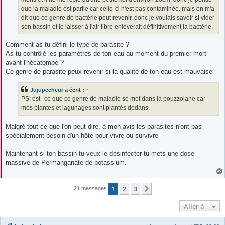
que la maladie est partie car celle-ci n'est pas contaminée. mais on m'a
dit que ce genre de bactérie peut revenir. donc je voulais savoir si vider
son bassin et le laisser à l'air libre enlèverait définitivement la bactérie.
Comment as tu défini le type de parasite ?
As tu contrôlé les paramètres de ton eau au moment du premier mort
avant l'hécatombe ?
Ce genre de parasite peux revenir si la qualité de ton eau est mauvaise
Jujupecheur
a écrit :
↑
PS: est--ce que ce genre de maladie se met dans la pouzzolane car
mes plantes et lagunages sont plantés dedans.
Malgré tout ce que l'on peut dire, à mon avis les parasites n'ont pas
spécialement besoin d'un hôte pour vivre ou survivre
Maintenant si ton bassin tu veux le désinfecter tu mets une dose
massive de Permanganate de potassium.
1
2
3
Suivante
21 messages
Aller à