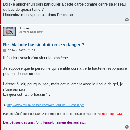
Dois-je apporter un soin particulier à cette carpe comme genre saler l'eau
du bac de quarantaine ?
Répondez moi svp je suis dans l'impasse.
christine
Membre associatif
Re: Maladie bassin doit-on le vidanger ?
M
05 févr. 2020, 21:59
e
s
Il faudrait savoir d'où vient le problème.
s
a
g
Je suppose que la personne qui semble connaître la bactérie responsable
e
peut lui donner un nom...
Laisser à l'air, pourquoi pas, mais actuellement avec le risque de gel, je
n'oserais pas.
En quoi est fait le bassin >?
►
http://www.forum-bassin.com/Accueil/For ... Bassin.pdf
Bassin bâché de + de 130m3 commencé en 2011, filtration maison.
Membre du FCKC
....
Les bétises des uns, font l'enseignement des autres...