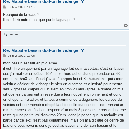
Re: Maladie bassin doit-on le vidanger ?
M
06 févr. 2020, 11:18
e
s
Pourquoi de la vase ?
s
Il est filtré autrement que par le lagunage ?
a
g
e
Jujupecheur
Re: Maladie bassin doit-on le vidanger ?
M
06 févr. 2020, 18:06
e
s
mon bassin est fait en pvc armé.
s
il est filtré uniquement par un lagunage fait de massettes. c'est un bassin
a
g
que j'ai réaliser en début d'été. il est hors sol et d'une profondeur de 60
e
cm, il fait 5m3. au départ j'avais 4 carpes koi et 3 shubunkins. puis mon
voisin a décider de vidanger le sien en automne et a insisté pour mettre
ses 2 grosses carpes qui avaient environ 20 ans (après le drame on m'a
dit que les carpes ont stressé due a leur nouvel environnement et donc
on chopé la maladie). et la tout a commencé a dégénéré. les carpes du
voisins ont commencé a chopé la chidonelle qui ensuite s'est transmise
a mes carpes. au final en l'espace d'un mois 8 poissons morts et il ne me
reste qu'une petite koi d'environ 20cm. donc je pense que la maladie est
partie car celle-ci n'est pas contaminée. mais on m'a dit que ce genre de
bactérie peut revenir. donc je voulais savoir si vider son bassin et le