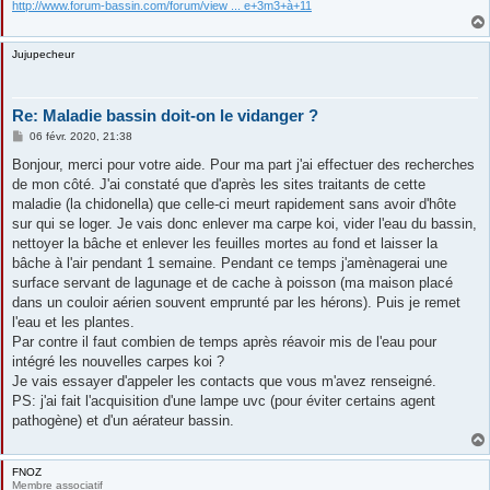
http://www.forum-bassin.com/forum/view ... e+3m3+à+11
Jujupecheur
Re: Maladie bassin doit-on le vidanger ?
M
06 févr. 2020, 21:38
e
s
Bonjour, merci pour votre aide. Pour ma part j'ai effectuer des recherches
s
de mon côté. J'ai constaté que d'après les sites traitants de cette
a
g
maladie (la chidonella) que celle-ci meurt rapidement sans avoir d'hôte
e
sur qui se loger. Je vais donc enlever ma carpe koi, vider l'eau du bassin,
nettoyer la bâche et enlever les feuilles mortes au fond et laisser la
bâche à l'air pendant 1 semaine. Pendant ce temps j'amènagerai une
surface servant de lagunage et de cache à poisson (ma maison placé
dans un couloir aérien souvent emprunté par les hérons). Puis je remet
l'eau et les plantes.
Par contre il faut combien de temps après réavoir mis de l'eau pour
intégré les nouvelles carpes koi ?
Je vais essayer d'appeler les contacts que vous m'avez renseigné.
PS: j'ai fait l'acquisition d'une lampe uvc (pour éviter certains agent
pathogène) et d'un aérateur bassin.
FNOZ
Membre associatif