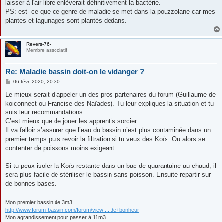
laisser à l'air libre enlèverait définitivement la bactérie.
PS: est--ce que ce genre de maladie se met dans la pouzzolane car mes
plantes et lagunages sont plantés dedans.
Revers-76-
Membre associatif
Re: Maladie bassin doit-on le vidanger ?
M
06 févr. 2020, 20:30
e
s
Le mieux serait d’appeler un des pros partenaires du forum (Guillaume de
s
koiconnect ou Francise des Naïades). Tu leur expliques la situation et tu
a
g
suis leur recommandations.
e
C’est mieux que de jouer les apprentis sorcier.
Il va falloir s’assurer que l’eau du bassin n’est plus contaminée dans un
premier temps puis revoir la filtration si tu veux des Koïs. Ou alors se
contenter de poissons moins exigeant.
Si tu peux isoler la Koïs restante dans un bac de quarantaine au chaud, il
sera plus facile de stériliser le bassin sans poisson. Ensuite repartir sur
de bonnes bases.
Mon premier bassin de 3m3
http://www.forum-bassin.com/forum/view ... de+bonheur
Mon agrandissement pour passer à 11m3