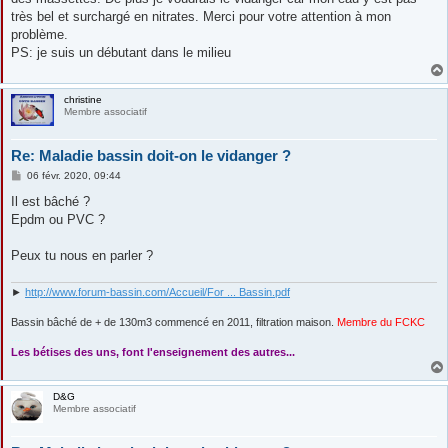
très bel et surchargé en nitrates. Merci pour votre attention à mon
problème.
PS: je suis un débutant dans le milieu
christine
Membre associatif
Re: Maladie bassin doit-on le vidanger ?
M
06 févr. 2020, 09:44
e
s
Il est bâché ?
s
Epdm ou PVC ?
a
g
e
Peux tu nous en parler ?
►
http://www.forum-bassin.com/Accueil/For ... Bassin.pdf
Bassin bâché de + de 130m3 commencé en 2011, filtration maison.
Membre du FCKC
....
Les bétises des uns, font l'enseignement des autres...
D&G
Membre associatif