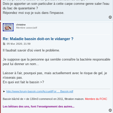
Dois-je apporter un soin particulier à cette carpe comme genre saler l'eau
du bac de quarantaine ?
Répondez moi svp je suis dans l'impasse.
christine
Membre associatif
Re: Maladie bassin doit-on le vidanger ?
M
05 févr. 2020, 21:59
e
s
Il faudrait savoir d'où vient le problème.
s
a
g
Je suppose que la personne qui semble connaître la bactérie responsable
e
peut lui donner un nom...
Laisser à l'air, pourquoi pas, mais actuellement avec le risque de gel, je
n'oserais pas.
En quoi est fait le bassin >?
►
http://www.forum-bassin.com/Accueil/For ... Bassin.pdf
Bassin bâché de + de 130m3 commencé en 2011, filtration maison.
Membre du FCKC
....
Les bétises des uns, font l'enseignement des autres...