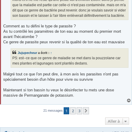
que la maladie est partie car celle-ci n'est pas contaminée. mais on m'a
dit que ce genre de bactérie peut revenir. donc je voulais savoir si vider
son bassin et le laisser à l'air libre enlèverait définitivement la bactérie.
Comment as tu défini le type de parasite ?
As tu contrôlé les paramètres de ton eau au moment du premier mort
avant l'hécatombe ?
Ce genre de parasite peux revenir si la qualité de ton eau est mauvaise
Jujupecheur
a écrit :
↑
PS: est--ce que ce genre de maladie se met dans la pouzzolane car
mes plantes et lagunages sont plantés dedans.
Malgré tout ce que l'on peut dire, à mon avis les parasites n'ont pas
spécialement besoin d'un hôte pour vivre ou survivre
Maintenant si ton bassin tu veux le désinfecter tu mets une dose
massive de Permanganate de potassium.
1
2
3
Suivante
21 messages
Aller à