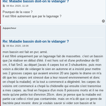
Re: Maladie bassin doit-on le vidanger ?
M
06 févr. 2020, 11:18
e
s
Pourquoi de la vase ?
s
Il est filtré autrement que par le lagunage ?
a
g
e
Jujupecheur
Re: Maladie bassin doit-on le vidanger ?
M
06 févr. 2020, 18:06
e
s
mon bassin est fait en pvc armé.
s
il est filtré uniquement par un lagunage fait de massettes. c'est un bassin
a
g
que j'ai réaliser en début d'été. il est hors sol et d'une profondeur de 60
e
cm, il fait 5m3. au départ j'avais 4 carpes koi et 3 shubunkins. puis mon
voisin a décider de vidanger le sien en automne et a insisté pour mettre
ses 2 grosses carpes qui avaient environ 20 ans (après le drame on m'a
dit que les carpes ont stressé due a leur nouvel environnement et donc
on chopé la maladie). et la tout a commencé a dégénéré. les carpes du
voisins ont commencé a chopé la chidonelle qui ensuite s'est transmise
a mes carpes. au final en l'espace d'un mois 8 poissons morts et il ne me
reste qu'une petite koi d'environ 20cm. donc je pense que la maladie est
partie car celle-ci n'est pas contaminée. mais on m'a dit que ce genre de
bactérie peut revenir. donc je voulais savoir si vider son bassin et le