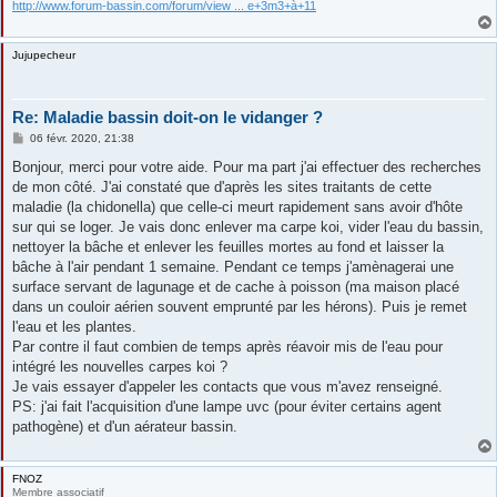
http://www.forum-bassin.com/forum/view ... e+3m3+à+11
Jujupecheur
Re: Maladie bassin doit-on le vidanger ?
M
06 févr. 2020, 21:38
e
s
Bonjour, merci pour votre aide. Pour ma part j'ai effectuer des recherches
s
de mon côté. J'ai constaté que d'après les sites traitants de cette
a
g
maladie (la chidonella) que celle-ci meurt rapidement sans avoir d'hôte
e
sur qui se loger. Je vais donc enlever ma carpe koi, vider l'eau du bassin,
nettoyer la bâche et enlever les feuilles mortes au fond et laisser la
bâche à l'air pendant 1 semaine. Pendant ce temps j'amènagerai une
surface servant de lagunage et de cache à poisson (ma maison placé
dans un couloir aérien souvent emprunté par les hérons). Puis je remet
l'eau et les plantes.
Par contre il faut combien de temps après réavoir mis de l'eau pour
intégré les nouvelles carpes koi ?
Je vais essayer d'appeler les contacts que vous m'avez renseigné.
PS: j'ai fait l'acquisition d'une lampe uvc (pour éviter certains agent
pathogène) et d'un aérateur bassin.
FNOZ
Membre associatif