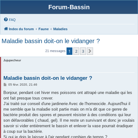
Forum-Bassin
FAQ
Index du forum
Faune
Maladies
Maladie bassin doit-on le vidanger ?
1
2
3
Suivante
21 messages
Jujupecheur
Maladie bassin doit-on le vidanger ?
M
05 févr. 2020, 21:46
e
s
Bonjour, pendant cet hiver mes poissons ont attrapé une maladie qui les
s
ont fait presque tous crever.
a
g
J'ai traité sur conseil d'une jardinerie Avec de l'homeocide. Aujourd'hui il
e
me semble que la maladie soit partie mais on m'a dit que ce genre de
bactérie produit des spores et peuvent résister à des conditions qui leur
son défavorables ( chaud, gel). Il me reste un survivant et donc je voulais
savoir si vider entièrement le bassin et enlever la vase pourrait éradiquer
à coup sur la bactérie.
Si oui je dois le laisser à l'air pendant combien de temps ?