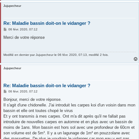
Jujupecheur
Re: Maladie bassin doit-on le vidanger ?
M
06 févr. 2020, 07:12
e
s
Merci de votre réponse
s
a
g
e
Modifié en dernier par
Jujupecheur
le 06 févr. 2020, 07:13, modifié 2 fois.
Jujupecheur
Re: Maladie bassin doit-on le vidanger ?
M
06 févr. 2020, 07:12
e
s
Bonjour, merci de votre réponse.
s
Il s'agit d'une chidonelle. J'ai introduit les carpes koi d'un voisin dans mon
a
g
bassin et elle ont toutes chopé le virus
e
Et y ont transmis à mes carpes. Ont m'a dit après qu'il ne fallait pas
introduire de nouvelles carpes en automne et en plus avec un bassin de
moins de 1ans. Mon bassin est hors sol avec une profondeur de 60cm et
son volume est de 5m³. Il y a un lagunage de 1m² en pouzzolane avec
des massettes. De plus je voudrais le vidanger car mon eau y est pas