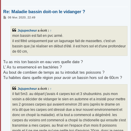
Re: Maladie bassin doit-on le vidanger ?
M
06 févr. 2020, 22:49
e
s
s
Jujupecheur
a écrit :
↑
a
g
mon bassin est fait en pvc armé.
e
il est filtré uniquement par un lagunage fait de massettes. c'est un
bassin que j'ai réaliser en début d'été. il est hors sol et d'une profondeur
de 60 cm,
Tu as mis ton bassin en eau vers quelle date ?
L' As tu ensemencé en bactéries ?
Au bout de combien de temps as tu introduit tes poissons ?
Tu habites dans quelle région pour avoir un bassin hors sol de 60cm ?
Jujupecheur
a écrit :
↑
il fait 5m3. au départ j'avais 4 carpes koi et 3 shubunkins. puis mon
voisin a décider de vidanger le sien en automne et a insisté pour mettre
ses 2 grosses carpes qui avaient environ 20 ans (après le drame on
m'a dit que les carpes ont stressé due a leur nouvel environnement et
donc on chopé la maladie). et la tout a commencé a dégénéré. les
carpes du voisins ont commencé a chopé la chidonelle qui ensuite s'est
transmise a mes carpes. au final en l'espace d'un mois 8 poissons
morts et il ne me reste qu'une petite koi d'environ 20cm. donc je pense