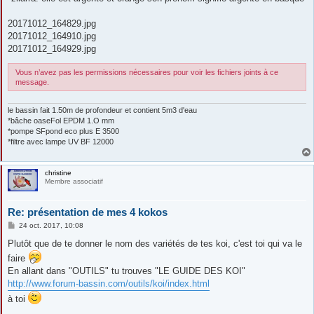
20171012_164829.jpg
20171012_164910.jpg
20171012_164929.jpg
Vous n’avez pas les permissions nécessaires pour voir les fichiers joints à ce
message.
le bassin fait 1.50m de profondeur et contient 5m3 d'eau
*bâche oaseFol EPDM 1.O mm
*pompe SFpond eco plus E 3500
*filtre avec lampe UV BF 12000
christine
Membre associatif
Re: présentation de mes 4 kokos
M
24 oct. 2017, 10:08
e
s
Plutôt que de te donner le nom des variétés de tes koi, c'est toi qui va le
s
faire
a
g
En allant dans "OUTILS" tu trouves "LE GUIDE DES KOI"
e
http://www.forum-bassin.com/outils/koi/index.html
à toi