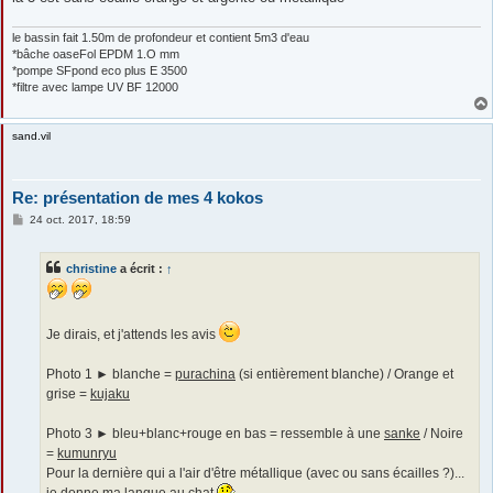
le bassin fait 1.50m de profondeur et contient 5m3 d'eau
*bâche oaseFol EPDM 1.O mm
*pompe SFpond eco plus E 3500
*filtre avec lampe UV BF 12000
sand.vil
Re: présentation de mes 4 kokos
M
24 oct. 2017, 18:59
e
s
s
christine
a écrit :
↑
a
g
e
Je dirais, et j'attends les avis
Photo 1 ► blanche =
purachina
(si entièrement blanche) / Orange et
grise =
kujaku
Photo 3 ► bleu+blanc+rouge en bas = ressemble à une
sanke
/ Noire
=
kumunryu
Pour la dernière qui a l'air d'être métallique (avec ou sans écailles ?)...