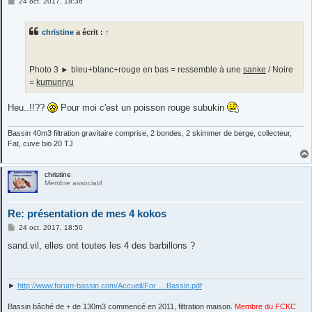
M
24 oct. 2017, 18:36
e
s
s
christine
a écrit :
↑
a
g
e
Photo 3 ► bleu+blanc+rouge en bas = ressemble à une
sanke
/ Noire
=
kumunryu
Heu..!!??
Pour moi c'est un poisson rouge subukin
Bassin 40m3 filtration gravitaire comprise, 2 bondes, 2 skimmer de berge, collecteur,
Fat, cuve bio 20 TJ
christine
Membre associatif
Re: présentation de mes 4 kokos
M
24 oct. 2017, 18:50
e
s
sand.vil, elles ont toutes les 4 des barbillons ?
s
a
g
e
►
http://www.forum-bassin.com/Accueil/For ... Bassin.pdf
Bassin bâché de + de 130m3 commencé en 2011, filtration maison.
Membre du FCKC