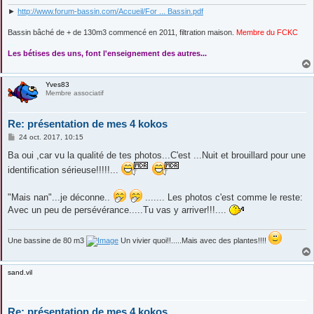
►
http://www.forum-bassin.com/Accueil/For ... Bassin.pdf
Bassin bâché de + de 130m3 commencé en 2011, filtration maison.
Membre du FCKC
....
Les bétises des uns, font l'enseignement des autres...
Yves83
Membre associatif
Re: présentation de mes 4 kokos
M
24 oct. 2017, 10:15
e
s
Ba oui ,car vu la qualité de tes photos...C'est ...Nuit et brouillard pour une
s
identification sérieuse!!!!!...
a
g
e
"Mais nan"...je déconne..
....... Les photos c'est comme le reste:
Avec un peu de persévérance.....Tu vas y arriver!!!....
Une bassine de 80 m3
Un vivier quoi!!.....Mais avec des plantes!!!!
sand.vil
Re: présentation de mes 4 kokos