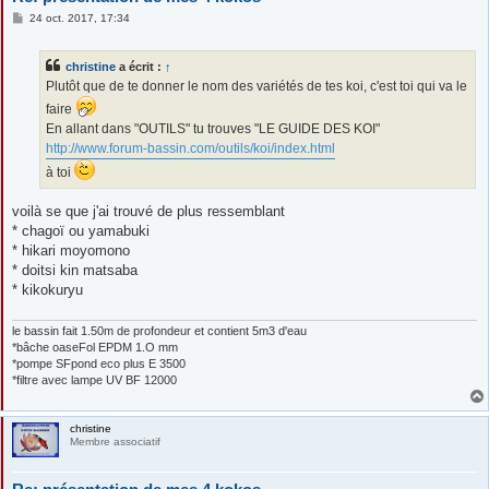
M
24 oct. 2017, 17:34
e
s
s
christine
a écrit :
↑
a
g
Plutôt que de te donner le nom des variétés de tes koi, c'est toi qui va le
e
faire
En allant dans "OUTILS" tu trouves "LE GUIDE DES KOI"
http://www.forum-bassin.com/outils/koi/index.html
à toi
voilà se que j'ai trouvé de plus ressemblant
* chagoï ou yamabuki
* hikari moyomono
* doitsi kin matsaba
* kikokuryu
le bassin fait 1.50m de profondeur et contient 5m3 d'eau
*bâche oaseFol EPDM 1.O mm
*pompe SFpond eco plus E 3500
*filtre avec lampe UV BF 12000
christine
Membre associatif