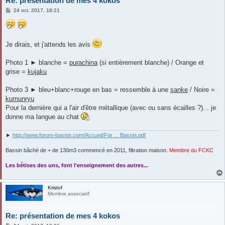
Re: présentation de mes 4 kokos
M
24 oct. 2017, 18:21
e
s
s
a
g
Je dirais, et j'attends les avis
e
Photo 1 ► blanche =
purachina
(si entièrement blanche) / Orange et
grise =
kujaku
Photo 3 ► bleu+blanc+rouge en bas = ressemble à une
sanke
/ Noire =
kumunryu
Pour la dernière qui a l'air d'être métallique (avec ou sans écailles ?)... je
donne ma langue au chat
►
http://www.forum-bassin.com/Accueil/For ... Bassin.pdf
Bassin bâché de + de 130m3 commencé en 2011, filtration maison.
Membre du FCKC
....
Les bétises des uns, font l'enseignement des autres...
Kristof
Membre associatif
Re: présentation de mes 4 kokos