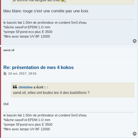
je donne ma langue au chat
bleu blanc rouge s'est une cométe pas une kois
le bassin fait 1.50m de profondeur et contient 5m3 d'eau
*bâche oaseFol EPDM 1.O mm
*pompe SFpond eco plus E 3500
*filtre avec lampe UV BF 12000
sand.vil
Re: présentation de mes 4 kokos
M
24 oct. 2017, 19:01
e
s
s
christine
a écrit :
↑
a
g
sand.vil, elles ont toutes les 4 des barbillons ?
e
oui
le bassin fait 1.50m de profondeur et contient 5m3 d'eau
*bâche oaseFol EPDM 1.O mm
*pompe SFpond eco plus E 3500
*filtre avec lampe UV BF 12000