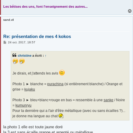
....
Les bétises des uns, font l'enseignement des autres...
sand.vil
Re: présentation de mes 4 kokos
M
24 oct. 2017, 18:57
e
s
s
christine
a écrit :
↑
a
g
e
Je dirais, et j'attends les avis
Photo 1 ► blanche =
purachina
(si entièrement blanche) / Orange et
grise =
kujaku
Photo 3 ► bleu+blanc+rouge en bas = ressemble à une
sanke
/ Noire
=
kumunryu
Pour la dernière qui a l'air d'être métallique (avec ou sans écailles ?)...
je donne ma langue au chat
la photo 1 elle est toute jaune doré
la 3 est sans écaille orange et argenté ou métallique