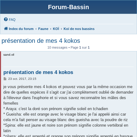
Forum-Bassin
FAQ
Index du forum
Faune
KOÏ
Koï de nos bassins
présentation de mes 4 kokos
10 messages • Page
1
sur
1
sand.vil
présentation de mes 4 kokos
M
23 oct. 2017, 23:15
e
s
je vous présente mes 4 kokos et pouvez vous par la même occasion me
s
dire de quelles espèces il s'agit car j'ai complètement oublié de demander
a
g
à l'éleveur dans l'euphorie et si vous savez reconnaitre les mâles des
e
femelles
* Araya: c'est la doré son prénom signifie soleil en tchadien
* Gueisha: elle est orange avec le visage blanc je l'ai appelé ainsi car
cela m'a fait penser au visage blanc des gueisha avec la poudre de riz
*Spina: elle est jaune et noire son prénom signifie colonne vertébral en
latin
*zilarra: elle est argenté et orange son prénom signifie argenté en basque