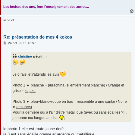
....
Les bétises des uns, font l'enseignement des autres...
sand.vil
Re: présentation de mes 4 kokos
M
24 oct. 2017, 18:57
e
s
s
christine
a écrit :
↑
a
g
e
Je dirais, et j'attends les avis
Photo 1 ► blanche =
purachina
(si entièrement blanche) / Orange et
grise =
kujaku
Photo 3 ► bleu+blanc+rouge en bas = ressemble à une
sanke
/ Noire
=
kumunryu
Pour la dernière qui a l'air d'être métallique (avec ou sans écailles ?)...
je donne ma langue au chat
la photo 1 elle est toute jaune doré
la 3 est sans écaille orange et argenté ou métallique