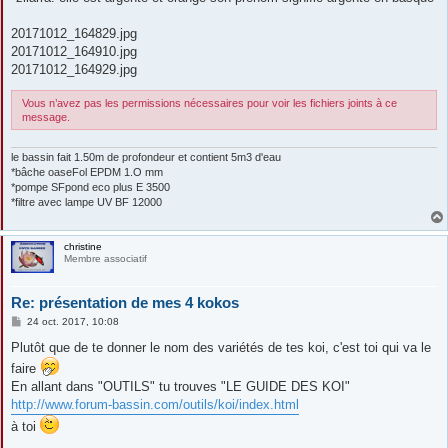
20171012_164829.jpg
20171012_164910.jpg
20171012_164929.jpg
Vous n’avez pas les permissions nécessaires pour voir les fichiers joints à ce
message.
le bassin fait 1.50m de profondeur et contient 5m3 d'eau
*bâche oaseFol EPDM 1.O mm
*pompe SFpond eco plus E 3500
*filtre avec lampe UV BF 12000
christine
Membre associatif
Re: présentation de mes 4 kokos
M
24 oct. 2017, 10:08
e
s
Plutôt que de te donner le nom des variétés de tes koi, c'est toi qui va le
s
faire
a
g
En allant dans "OUTILS" tu trouves "LE GUIDE DES KOI"
e
http://www.forum-bassin.com/outils/koi/index.html
à toi