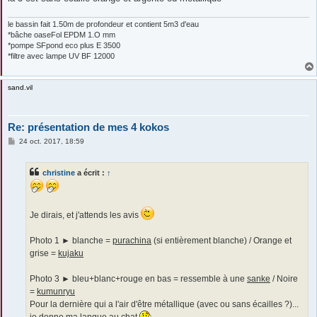
le bassin fait 1.50m de profondeur et contient 5m3 d'eau
*bâche oaseFol EPDM 1.O mm
*pompe SFpond eco plus E 3500
*filtre avec lampe UV BF 12000
sand.vil
Re: présentation de mes 4 kokos
M
24 oct. 2017, 18:59
e
s
s
christine
a écrit :
↑
a
g
e
Je dirais, et j'attends les avis
Photo 1 ► blanche =
purachina
(si entièrement blanche) / Orange et
grise =
kujaku
Photo 3 ► bleu+blanc+rouge en bas = ressemble à une
sanke
/ Noire
=
kumunryu
Pour la dernière qui a l'air d'être métallique (avec ou sans écailles ?)...