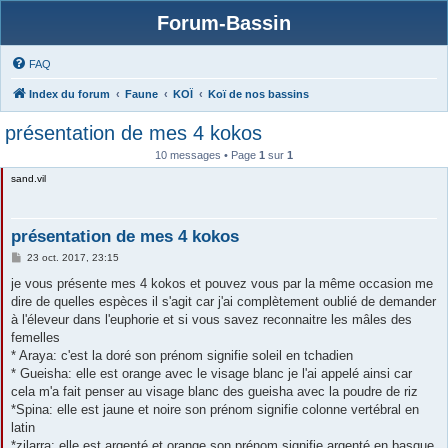
Forum-Bassin
FAQ
Index du forum
Faune
KOÏ
Koï de nos bassins
présentation de mes 4 kokos
10 messages • Page
1
sur
1
sand.vil
présentation de mes 4 kokos
M
23 oct. 2017, 23:15
e
s
je vous présente mes 4 kokos et pouvez vous par la même occasion me
s
dire de quelles espèces il s'agit car j'ai complètement oublié de demander
a
g
à l'éleveur dans l'euphorie et si vous savez reconnaitre les mâles des
e
femelles
* Araya: c'est la doré son prénom signifie soleil en tchadien
* Gueisha: elle est orange avec le visage blanc je l'ai appelé ainsi car
cela m'a fait penser au visage blanc des gueisha avec la poudre de riz
*Spina: elle est jaune et noire son prénom signifie colonne vertébral en
latin
*zilarra: elle est argenté et orange son prénom signifie argenté en basque