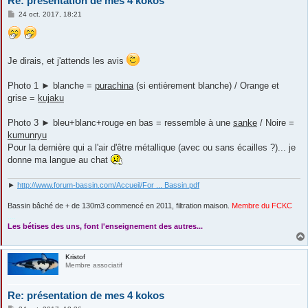
Re: présentation de mes 4 kokos
M
24 oct. 2017, 18:21
e
s
s
a
g
Je dirais, et j'attends les avis
e
Photo 1 ► blanche =
purachina
(si entièrement blanche) / Orange et
grise =
kujaku
Photo 3 ► bleu+blanc+rouge en bas = ressemble à une
sanke
/ Noire =
kumunryu
Pour la dernière qui a l'air d'être métallique (avec ou sans écailles ?)... je
donne ma langue au chat
►
http://www.forum-bassin.com/Accueil/For ... Bassin.pdf
Bassin bâché de + de 130m3 commencé en 2011, filtration maison.
Membre du FCKC
....
Les bétises des uns, font l'enseignement des autres...
Kristof
Membre associatif
Re: présentation de mes 4 kokos