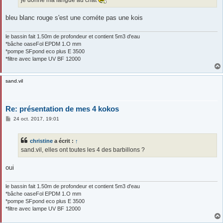
je donne ma langue au chat
bleu blanc rouge s'est une cométe pas une kois
le bassin fait 1.50m de profondeur et contient 5m3 d'eau
*bâche oaseFol EPDM 1.O mm
*pompe SFpond eco plus E 3500
*filtre avec lampe UV BF 12000
sand.vil
Re: présentation de mes 4 kokos
M
24 oct. 2017, 19:01
e
s
s
christine
a écrit :
↑
a
g
sand.vil, elles ont toutes les 4 des barbillons ?
e
oui
le bassin fait 1.50m de profondeur et contient 5m3 d'eau
*bâche oaseFol EPDM 1.O mm
*pompe SFpond eco plus E 3500
*filtre avec lampe UV BF 12000