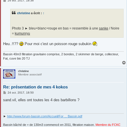
M
24 oct. 2017, 18:36
e
s
s
christine
a écrit :
↑
a
g
e
Photo 3 ► bleu+blanc+rouge en bas = ressemble à une
sanke
/ Noire
=
kumunryu
Heu..!!??
Pour moi c'est un poisson rouge subukin
Bassin 40m3 filtration gravitaire comprise, 2 bondes, 2 skimmer de berge, collecteur,
Fat, cuve bio 20 TJ
christine
Membre associatif
Re: présentation de mes 4 kokos
M
24 oct. 2017, 18:50
e
s
sand.vil, elles ont toutes les 4 des barbillons ?
s
a
g
e
►
http://www.forum-bassin.com/Accueil/For ... Bassin.pdf
Bassin bâché de + de 130m3 commencé en 2011, filtration maison.
Membre du FCKC