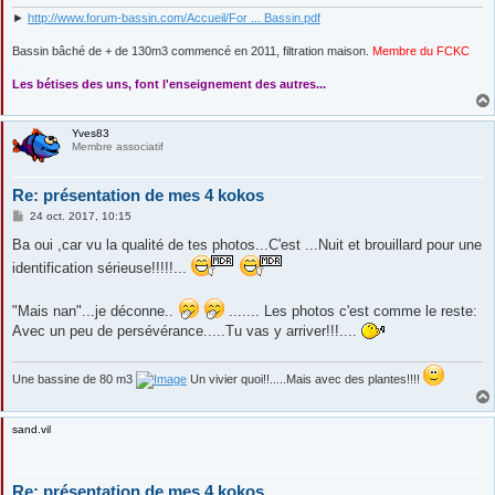
►
http://www.forum-bassin.com/Accueil/For ... Bassin.pdf
Bassin bâché de + de 130m3 commencé en 2011, filtration maison.
Membre du FCKC
....
Les bétises des uns, font l'enseignement des autres...
Yves83
Membre associatif
Re: présentation de mes 4 kokos
M
24 oct. 2017, 10:15
e
s
Ba oui ,car vu la qualité de tes photos...C'est ...Nuit et brouillard pour une
s
identification sérieuse!!!!!...
a
g
e
"Mais nan"...je déconne..
....... Les photos c'est comme le reste:
Avec un peu de persévérance.....Tu vas y arriver!!!....
Une bassine de 80 m3
Un vivier quoi!!.....Mais avec des plantes!!!!
sand.vil
Re: présentation de mes 4 kokos