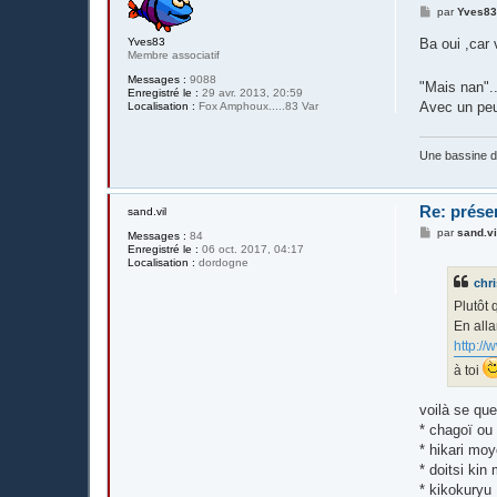
M
par
Yves8
e
s
Ba oui ,car 
Yves83
s
Membre associatif
a
g
Messages :
9088
"Mais nan".
e
Enregistré le :
29 avr. 2013, 20:59
Avec un peu 
Localisation :
Fox Amphoux.....83 Var
Une bassine 
Re: prése
sand.vil
M
par
sand.vi
Messages :
84
e
Enregistré le :
06 oct. 2017, 04:17
s
Localisation :
dordogne
s
chri
a
g
Plutôt 
e
En all
http://
à toi
voilà se que
* chagoï ou
* hikari m
* doitsi kin
* kikokuryu