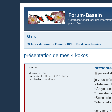
Forum-Bassin
Centraliser et diffuser des informati
plans d’eau....
FAQ
Index du forum
Faune
KOÏ
Koï de nos bassins
présentation de mes 4 kokos
présenta
sand.vil
Messages :
84
M
par
sand.vi
Enregistré le :
06 oct. 2017, 04:17
e
Localisation :
dordogne
s
je vous pré
s
à l'éleveur 
a
g
* Araya: c'e
e
* Gueisha: e
*Spina: elle
*zilarra: el
20171012_1