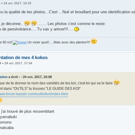
3
»
24 oct. 2017, 10:15
vu la qualité de tes photos...C'est ...Nuit et brouillard pour une identification sé
..je déconne..
....... Les photos c'est comme le reste:
de persévérance.....Tu vas y arriver!!!....
de 80 m3
Un vivier quoi!!.....Mais avec des plantes!!!!
ntation de mes 4 kokos
l
»
24 oct. 2017, 17:34
stine
a écrit :
↑
24 oct. 2017, 10:08
que de te donner le nom des variétés de tes koi, c'est toi qui va le faire
ant dans "OUTILS" tu trouves "LE GUIDE DES KOI"
www.forum-bassin.com/outils/koi/index.html
 j'ai trouvé de plus ressemblant
 yamabuki
oyomono
 matsaba