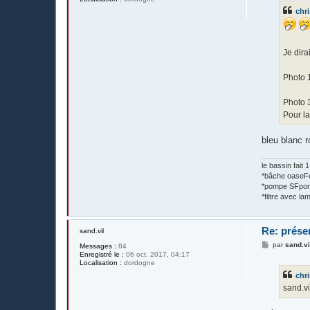
s
chri
a
g
e
Je dira
Photo 
Photo 
Pour la
bleu blanc 
le bassin fait
*bâche oase
*pompe SFpon
*filtre avec 
Re: prése
sand.vil
M
par
sand.vi
Messages :
84
e
Enregistré le :
06 oct. 2017, 04:17
s
Localisation :
dordogne
s
chri
a
g
sand.vi
e