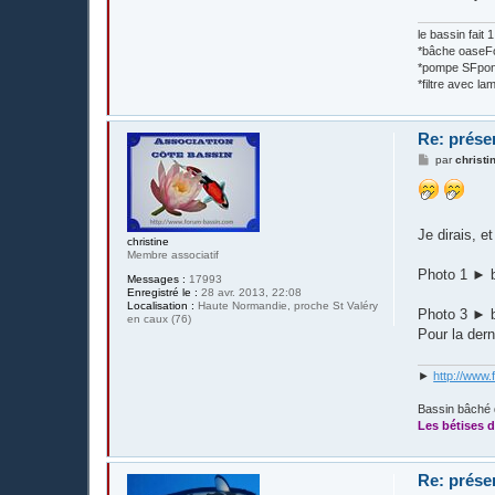
le bassin fait
*bâche oase
*pompe SFpon
*filtre avec 
Re: prése
M
par
christi
e
s
s
a
g
Je dirais, e
e
christine
Membre associatif
Photo 1 ► 
Messages :
17993
Enregistré le :
28 avr. 2013, 22:08
Localisation :
Haute Normandie, proche St Valéry
Photo 3 ► 
en caux (76)
Pour la dern
►
http://www.
Bassin bâché 
Les bétises d
Re: prése