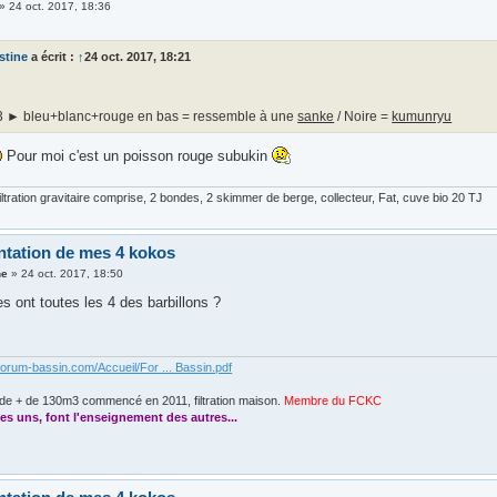
»
24 oct. 2017, 18:36
stine
a écrit :
↑
24 oct. 2017, 18:21
3 ► bleu+blanc+rouge en bas = ressemble à une
sanke
/ Noire =
kumunryu
Pour moi c'est un poisson rouge subukin
ltration gravitaire comprise, 2 bondes, 2 skimmer de berge, collecteur, Fat, cuve bio 20 TJ
ntation de mes 4 kokos
ne
»
24 oct. 2017, 18:50
les ont toutes les 4 des barbillons ?
forum-bassin.com/Accueil/For ... Bassin.pdf
de + de 130m3 commencé en 2011, filtration maison.
Membre du FCKC
....
es uns, font l'enseignement des autres...