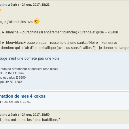
stine
a écrit :
↑
24 oct. 2017, 18:21
is, et j'attends les avis
1 ► blanche =
purachina
(si entièrement blanche) / Orange et grise =
kujaku
3 ► bleu+blanc+rouge en bas = ressemble à une
sanke
/ Noire =
kumunryu
 dernière qui a l'air d'être métallique (avec ou sans écailles ?)... je donne ma lang
rouge s'est une cométe pas une kois
 1.50m de profondeur et contient 5m3 d'eau
Fol EPDM 1.O mm
d eco plus E 3500
lampe UV BF 12000
ntation de mes 4 kokos
l
»
24 oct. 2017, 19:01
stine
a écrit :
↑
24 oct. 2017, 18:50
l, elles ont toutes les 4 des barbillons ?