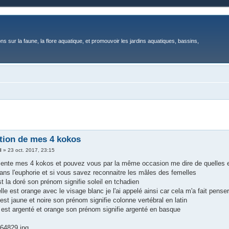
ons sur la faune, la flore aquatique, et promouvoir les jardins aquatiques, bassins,
tion de mes 4 kokos
l
»
23 oct. 2017, 23:15
sente mes 4 kokos et pouvez vous par la même occasion me dire de quelles es
dans l'euphorie et si vous savez reconnaitre les mâles des femelles
st la doré son prénom signifie soleil en tchadien
lle est orange avec le visage blanc je l'ai appelé ainsi car cela m'a fait pens
 est jaune et noire son prénom signifie colonne vertébral en latin
le est argenté et orange son prénom signifie argenté en basque
64829.jpg