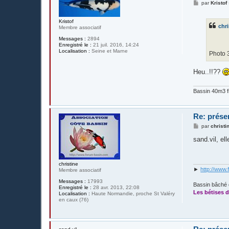
M
par
Kristof
e
s
s
Kristof
chri
a
Membre associatif
g
Messages :
2894
e
Enregistré le :
21 juil. 2016, 14:24
Localisation :
Seine et Marne
Photo 
Heu..!!??
Bassin 40m3 fi
Re: prése
M
par
christi
e
s
sand.vil, el
s
a
g
e
christine
►
http://www.
Membre associatif
Messages :
17993
Bassin bâché 
Enregistré le :
28 avr. 2013, 22:08
Les bétises d
Localisation :
Haute Normandie, proche St Valéry
en caux (76)