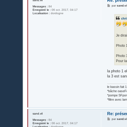
Re: prése
sand.vil
M
par
sand.vi
Messages :
84
e
Enregistré le :
06 oct. 2017, 04:17
s
Localisation :
dordogne
s
chri
a
g
e
Je dira
Photo 
Photo 
Pour la
la photo 1 e
la 3 est san
le bassin fait
*bâche oase
*pompe SFpon
*filtre avec 
Re: prése
sand.vil
M
par
sand.vi
Messages :
84
e
Enregistré le :
06 oct. 2017, 04:17
s
Localisation :
dordogne