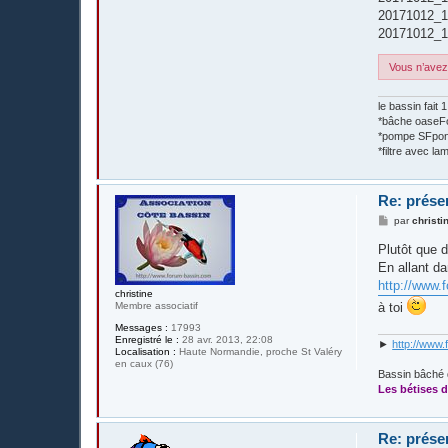
20171012_1
20171012_1
Vous n’avez 
le bassin fait
*bâche oase
*pompe SFpon
*filtre avec 
Re: prése
M
par
christi
e
s
Plutôt que d
s
En allant 
a
g
http://www.
e
christine
à toi
Membre associatif
Messages :
17993
Enregistré le :
28 avr. 2013, 22:08
►
http://www.
Localisation :
Haute Normandie, proche St Valéry
en caux (76)
Bassin bâché 
Les bétises d
Re: prése