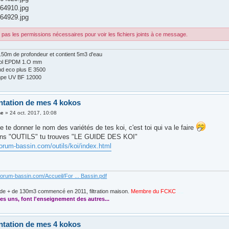
64910.jpg
64929.jpg
pas les permissions nécessaires pour voir les fichiers joints à ce message.
 1.50m de profondeur et contient 5m3 d'eau
Fol EPDM 1.O mm
d eco plus E 3500
lampe UV BF 12000
ntation de mes 4 kokos
ne
»
24 oct. 2017, 10:08
e te donner le nom des variétés de tes koi, c'est toi qui va le faire
dans "OUTILS" tu trouves "LE GUIDE DES KOI"
forum-bassin.com/outils/koi/index.html
forum-bassin.com/Accueil/For ... Bassin.pdf
de + de 130m3 commencé en 2011, filtration maison.
Membre du FCKC
....
es uns, font l'enseignement des autres...
ntation de mes 4 kokos