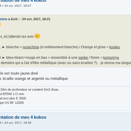
ntation de mes 4 kokos
l
»
24 oct. 2017, 18:57
stine
a écrit :
↑
24 oct. 2017, 18:21
is, et j'attends les avis
1 ► blanche =
purachina
(si entièrement blanche) / Orange et grise =
kujaku
3 ► bleu+blanc+rouge en bas = ressemble à une
sanke
/ Noire =
kumunryu
 dernière qui a l'air d'être métallique (avec ou sans écailles ?)... je donne ma lang
lle est toute jaune doré
s écaille orange et argenté ou métallique
 1.50m de profondeur et contient 5m3 d'eau
Fol EPDM 1.O mm
d eco plus E 3500
lampe UV BF 12000
ntation de mes 4 kokos
l
»
24 oct. 2017, 18:59