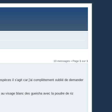
10 messages • Page
1
sur
1
pèces il s'agit car j'ai complètement oublié de demander
er au visage blanc des gueisha avec la poudre de riz