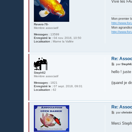
s
Vive les FA
s
a
g
e
Mon premier 
http://www.fo
Revers-76-
Mon agrandis
Membre associatif
http://www.fo
Messages :
13599
Enregistré le :
04 nov. 2016, 10:50
Localisation :
Marne la Vallée
Re: Assoc
M
par
Steph6
e
s
hello ! just
Steph62
s
Membre associatif
a
g
(quand je di
Messages :
1821
e
Enregistré le :
07 sept. 2018, 09:01
Localisation :
62
Re: Assoc
M
par
christi
e
s
Merci Step
s
a
g