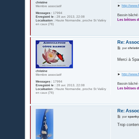
e
christine
►
http://www.
Membre associatif
Messages :
17994
Bassin bâché 
Enregistré le :
28 avr. 2013, 22:08
Les bétises d
Localisation :
Haute Normandie, proche St Valéry
en caux (76)
Re: Assoc
M
par
christi
e
s
Merci à Spa
s
a
g
e
christine
►
http://www.
Membre associatif
Messages :
17994
Bassin bâché 
Enregistré le :
28 avr. 2013, 22:08
Les bétises d
Localisation :
Haute Normandie, proche St Valéry
en caux (76)
Re: Assoc
M
par
spank
e
s
Trop conte
s
a
g
e