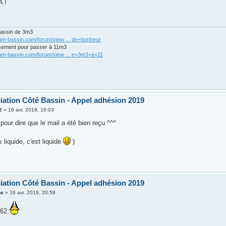
A !
bassin de 3m3
rum-bassin.com/forum/view ... de+bonheur
sement pour passer à 11m3
rum-bassin.com/forum/view ... e+3m3+à+11
iation Côté Bassin - Appel adhésion 2019
2
»
16 avr. 2019, 16:03
e pour dire que le mail a été bien reçu ^^^
s liquide, c'est liquide
)
iation Côté Bassin - Appel adhésion 2019
ne
»
16 avr. 2019, 20:59
h62