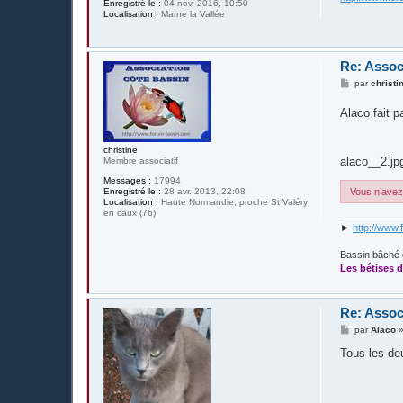
Enregistré le :
04 nov. 2016, 10:50
Localisation :
Marne la Vallée
Re: Assoc
M
par
christi
e
s
Alaco fait p
s
a
g
e
christine
alaco__2.jp
Membre associatif
Messages :
17994
Enregistré le :
28 avr. 2013, 22:08
Vous n’avez 
Localisation :
Haute Normandie, proche St Valéry
en caux (76)
►
http://www.
Bassin bâché 
Les bétises d
Re: Assoc
M
par
Alaco
e
s
Tous les deu
s
a
g
e