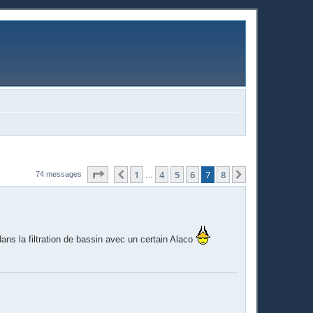
Page
7
sur
8
1
4
5
6
7
8
Précédente
Suivante
74 messages
…
ns la filtration de bassin avec un certain Alaco