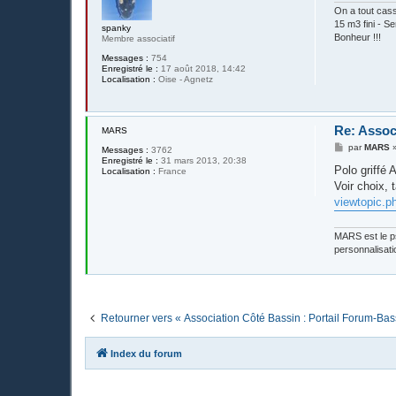
On a tout cass
15 m3 fini - S
spanky
Bonheur !!!
Membre associatif
Messages :
754
Enregistré le :
17 août 2018, 14:42
Localisation :
Oise - Agnetz
Re: Assoc
MARS
M
par
MARS
Messages :
3762
e
Enregistré le :
31 mars 2013, 20:38
s
Polo griffé
Localisation :
France
s
Voir choix, 
a
g
viewtopic.
e
MARS est le ps
personnalisati
Retourner vers « Association Côté Bassin : Portail Forum-Bas
Index du forum