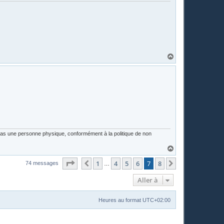
H
a
u
t
 pas une personne physique, conformément à la politique de non
H
a
Page
7
sur
8
u
1
4
5
6
7
8
Précédente
Suivante
74 messages
…
t
Aller à
Heures au format
UTC+02:00