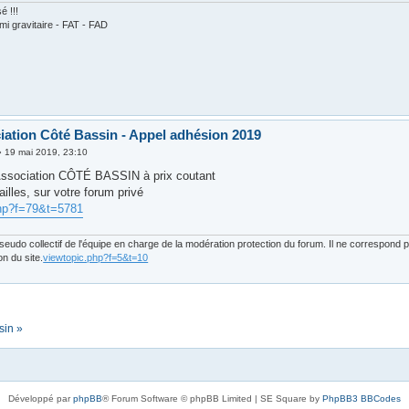
é !!!
emi gravitaire - FAT - FAD
iation Côté Bassin - Appel adhésion 2019
»
19 mai 2019, 23:10
 Association CÔTÉ BASSIN à prix coutant
tailles, sur votre forum privé
php?f=79&t=5781
eudo collectif de l'équipe en charge de la modération protection du forum. Il ne correspond
on du site.
viewtopic.php?f=5&t=10
sin »
Développé par
phpBB
® Forum Software © phpBB Limited | SE Square by
PhpBB3 BBCodes