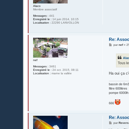
Alaco
Membre associatif
Messages :
441
Enregistré le :
14 juin 2014, 10:15
Localisation :
22290 LANVOLLON
Re: Assoc
M
par
nef
»
2
e
s
s
Ala
a
nef
g
Tous le
e
Messages :
3461
Enregistré le :
24 oct. 2015, 08:11
Ha oui ça c'
Localisation :
marne la vallée
bassin de 6m3 
filtre 600litres
pompe 6000lh
666
Re: Assoc
M
par
Revers
e