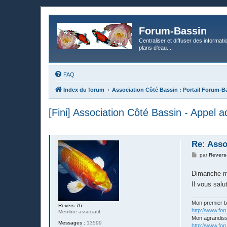
Forum-Bassin
Centraliser et diffuser des informati
plans d’eau....
FAQ
Index du forum
Association Côté Bassin : Portail Forum-B
[Fini] Association Côté Bassin - Appel 
Re: Asso
M
par
Revers
e
s
Dimanche ma
s
a
Il vous sal
g
e
Mon premier 
Revers-76-
http://www.fo
Membre associatif
Mon agrandis
Messages :
13599
http://www.fo