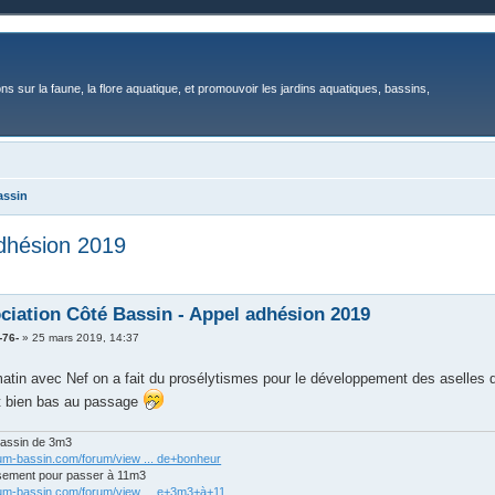
ons sur la faune, la flore aquatique, et promouvoir les jardins aquatiques, bassins,
assin
adhésion 2019
ciation Côté Bassin - Appel adhésion 2019
-76-
»
25 mars 2019, 14:37
tin avec Nef on a fait du prosélytismes pour le développement des aselles da
ut bien bas au passage
bassin de 3m3
rum-bassin.com/forum/view ... de+bonheur
sement pour passer à 11m3
rum-bassin.com/forum/view ... e+3m3+à+11