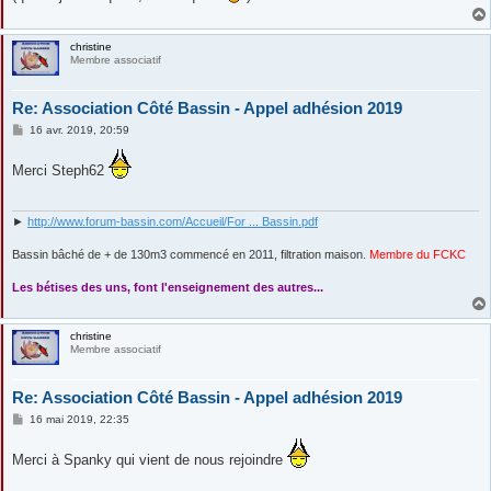
e
christine
Membre associatif
Re: Association Côté Bassin - Appel adhésion 2019
M
16 avr. 2019, 20:59
e
s
Merci Steph62
s
a
g
e
►
http://www.forum-bassin.com/Accueil/For ... Bassin.pdf
Bassin bâché de + de 130m3 commencé en 2011, filtration maison.
Membre du FCKC
....
Les bétises des uns, font l'enseignement des autres...
christine
Membre associatif
Re: Association Côté Bassin - Appel adhésion 2019
M
16 mai 2019, 22:35
e
s
Merci à Spanky qui vient de nous rejoindre
s
a
g