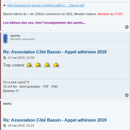
e
►
http://www.forum-bassin.com/Accueil/For ... Bassin.pdf
Bassin bâché de + de 130m3 commencé en 2011, filtration maison.
Membre du FCKC
....
Les bétises des uns, font l'enseignement des autres...
spanky
Membre associatif
Re: Association Côté Bassin - Appel adhésion 2019
M
17 mai 2019, 22:09
e
s
Trop content
s
a
g
e
On a tout cassé !!!
15 m3 fini - Semi gravitaire - FAT - FAD
Bonheur !!!
MARS
Re: Association Côté Bassin - Appel adhésion 2019
M
19 mai 2019, 23:10
e