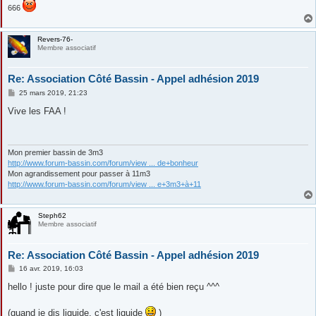
666
Revers-76-
Membre associatif
Re: Association Côté Bassin - Appel adhésion 2019
M
25 mars 2019, 21:23
e
s
Vive les FAA !
s
a
g
e
Mon premier bassin de 3m3
http://www.forum-bassin.com/forum/view ... de+bonheur
Mon agrandissement pour passer à 11m3
http://www.forum-bassin.com/forum/view ... e+3m3+à+11
Steph62
Membre associatif
Re: Association Côté Bassin - Appel adhésion 2019
M
16 avr. 2019, 16:03
e
s
hello ! juste pour dire que le mail a été bien reçu ^^^
s
a
g
(quand je dis liquide, c'est liquide
)