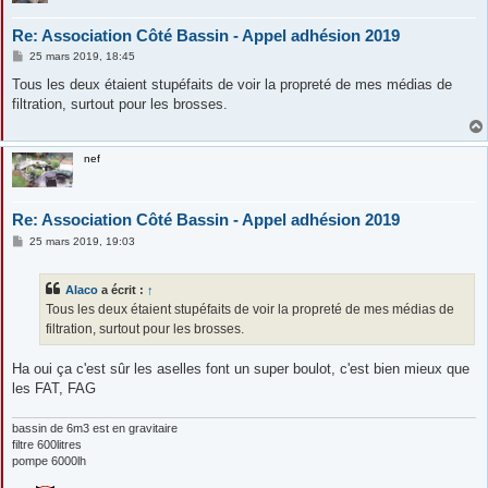
Re: Association Côté Bassin - Appel adhésion 2019
M
25 mars 2019, 18:45
e
s
Tous les deux étaient stupéfaits de voir la propreté de mes médias de
s
filtration, surtout pour les brosses.
a
g
e
nef
Re: Association Côté Bassin - Appel adhésion 2019
M
25 mars 2019, 19:03
e
s
s
Alaco
a écrit :
↑
a
g
Tous les deux étaient stupéfaits de voir la propreté de mes médias de
e
filtration, surtout pour les brosses.
Ha oui ça c'est sûr les aselles font un super boulot, c'est bien mieux que
les FAT, FAG
bassin de 6m3 est en gravitaire
filtre 600litres
pompe 6000lh