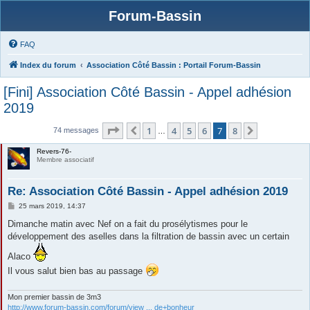
Forum-Bassin
FAQ
Index du forum
Association Côté Bassin : Portail Forum-Bassin
[Fini] Association Côté Bassin - Appel adhésion
2019
Page
7
sur
8
1
4
5
6
7
8
Précédente
Suivante
74 messages
…
Revers-76-
Membre associatif
Re: Association Côté Bassin - Appel adhésion 2019
M
25 mars 2019, 14:37
e
s
Dimanche matin avec Nef on a fait du prosélytismes pour le
s
développement des aselles dans la filtration de bassin avec un certain
a
g
Alaco
e
Il vous salut bien bas au passage
Mon premier bassin de 3m3
http://www.forum-bassin.com/forum/view ... de+bonheur