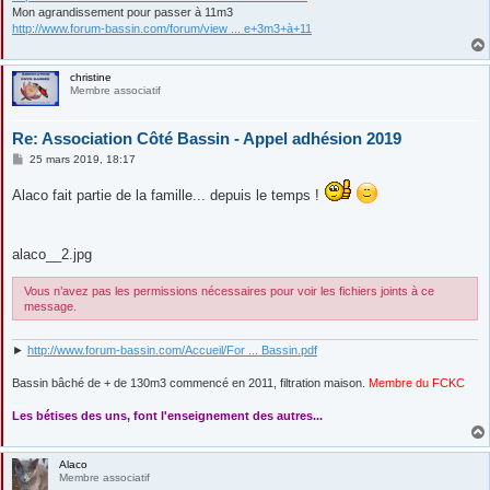
Mon agrandissement pour passer à 11m3
http://www.forum-bassin.com/forum/view ... e+3m3+à+11
christine
Membre associatif
Re: Association Côté Bassin - Appel adhésion 2019
M
25 mars 2019, 18:17
e
s
Alaco fait partie de la famille... depuis le temps !
s
a
g
e
alaco__2.jpg
Vous n’avez pas les permissions nécessaires pour voir les fichiers joints à ce
message.
►
http://www.forum-bassin.com/Accueil/For ... Bassin.pdf
Bassin bâché de + de 130m3 commencé en 2011, filtration maison.
Membre du FCKC
....
Les bétises des uns, font l'enseignement des autres...
Alaco
Membre associatif