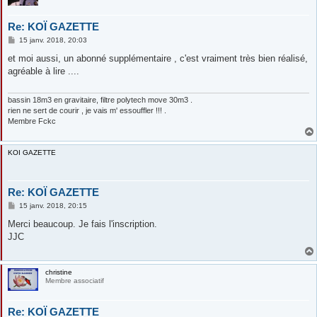
Re: KOÏ GAZETTE
M
15 janv. 2018, 20:03
e
s
et moi aussi, un abonné supplémentaire , c'est vraiment très bien réalisé,
s
agréable à lire ....
a
g
e
bassin 18m3 en gravitaire, filtre polytech move 30m3 .
rien ne sert de courir , je vais m' essouffler !!! .
Membre Fckc
KOI GAZETTE
Re: KOÏ GAZETTE
M
15 janv. 2018, 20:15
e
s
Merci beaucoup. Je fais l'inscription.
s
JJC
a
g
e
christine
Membre associatif
Re: KOÏ GAZETTE