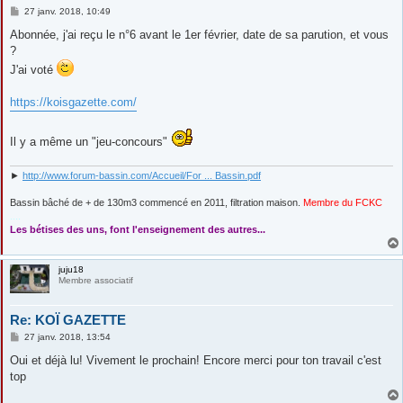
M
27 janv. 2018, 10:49
e
s
Abonnée, j'ai reçu le n°6 avant le 1er février, date de sa parution, et vous
s
?
a
g
J'ai voté
e
https://koisgazette.com/
Il y a même un "jeu-concours"
►
http://www.forum-bassin.com/Accueil/For ... Bassin.pdf
Bassin bâché de + de 130m3 commencé en 2011, filtration maison.
Membre du FCKC
....
Les bétises des uns, font l'enseignement des autres...
juju18
Membre associatif
Re: KOÏ GAZETTE
M
27 janv. 2018, 13:54
e
s
Oui et déjà lu! Vivement le prochain! Encore merci pour ton travail c'est
s
top
a
g
e