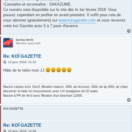
-Connaître et reconnaître : SAKAZUME.
Ce numéro sera disponible sur le site dès le 1er février 2018. Vous
pouvez cependant en profiter en avant-première. Il suffit pour cela de
vous abonner (gratuitement) sur
www.koisgazette.com
et vous recevrez
votre koï Gazette avec 5 à 7 jours d'avance.
launay denis
Membre associatif
Re: KOÏ GAZETTE
M
13 janv. 2018, 21:32
e
s
Hâte de te relire mon JJ.
s
a
g
e
Bassin carpes koïs 15m3, filtration maison. 300L de brosses, 600L de tjs,400L de chips
biocarrier et helix en mouvements avec UV amalgame de 55 watts.
Bassin à PR de 4m3 avec filtration d'un biosmart 12000.
KOI GAZETTE
Re: KOÏ GAZETTE
M
15 janv. 2018, 12:56