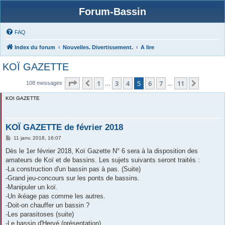
Forum-Bassin
FAQ
Index du forum
Nouvelles. Divertissement.
A lire
KOÏ GAZETTE
Page
5
sur
11
1
3
4
5
6
7
11
Précédente
Suivant
108 messages
…
…
KOI GAZETTE
KOÏ GAZETTE de février 2018
M
11 janv. 2018, 16:07
e
s
Dès le 1er février 2018, Koï Gazette N° 6 sera à la disposition des
s
amateurs de Koï et de bassins. Les sujets suivants seront traités :
a
g
-La construction d'un bassin pas à pas. (Suite)
e
-Grand jeu-concours sur les ponts de bassins.
-Manipuler un koï.
-Un ikéage pas comme les autres.
-Doit-on chauffer un bassin ?
-Les parasitoses (suite)
-Le bassin d'Hervé (présentation).