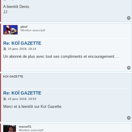
e
s
A bientôt Denis.
s
JJ
a
g
e
plouf
Membre associatif
Re: KOÏ GAZETTE
M
15 janv. 2018, 19:14
e
s
Un abonné de plus avec tout ses compliments et encouragement....
s
a
g
e
KOI GAZETTE
Re: KOÏ GAZETTE
M
15 janv. 2018, 19:53
e
s
Merci et à bientôt sur Koï Gazette.
s
a
g
e
roscoe51
Membre associatif