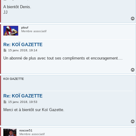
e
s
A bientôt Denis.
s
JJ
a
g
e
plouf
Membre associatif
Re: KOÏ GAZETTE
M
15 janv. 2018, 19:14
e
s
Un abonné de plus avec tout ses compliments et encouragement....
s
a
g
e
KOI GAZETTE
Re: KOÏ GAZETTE
M
15 janv. 2018, 19:53
e
s
Merci et à bientôt sur Koï Gazette.
s
a
g
e
roscoe51
Membre associatif