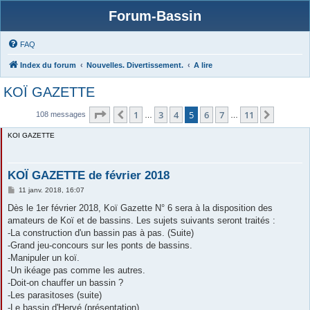
Forum-Bassin
FAQ
Index du forum
Nouvelles. Divertissement.
A lire
KOÏ GAZETTE
Page
5
sur
11
1
3
4
5
6
7
11
Précédente
Suivant
108 messages
…
…
KOI GAZETTE
KOÏ GAZETTE de février 2018
M
11 janv. 2018, 16:07
e
s
Dès le 1er février 2018, Koï Gazette N° 6 sera à la disposition des
s
amateurs de Koï et de bassins. Les sujets suivants seront traités :
a
g
-La construction d'un bassin pas à pas. (Suite)
e
-Grand jeu-concours sur les ponts de bassins.
-Manipuler un koï.
-Un ikéage pas comme les autres.
-Doit-on chauffer un bassin ?
-Les parasitoses (suite)
-Le bassin d'Hervé (présentation).