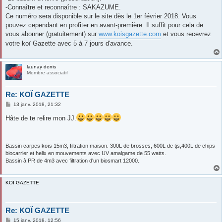
-Connaître et reconnaître : SAKAZUME.
Ce numéro sera disponible sur le site dès le 1er février 2018. Vous
pouvez cependant en profiter en avant-première. Il suffit pour cela de
vous abonner (gratuitement) sur
www.koisgazette.com
et vous recevrez
votre koï Gazette avec 5 à 7 jours d'avance.
launay denis
Membre associatif
Re: KOÏ GAZETTE
M
13 janv. 2018, 21:32
e
s
Hâte de te relire mon JJ.
s
a
g
e
Bassin carpes koïs 15m3, filtration maison. 300L de brosses, 600L de tjs,400L de chips
biocarrier et helix en mouvements avec UV amalgame de 55 watts.
Bassin à PR de 4m3 avec filtration d'un biosmart 12000.
KOI GAZETTE
Re: KOÏ GAZETTE
M
15 janv. 2018, 12:56