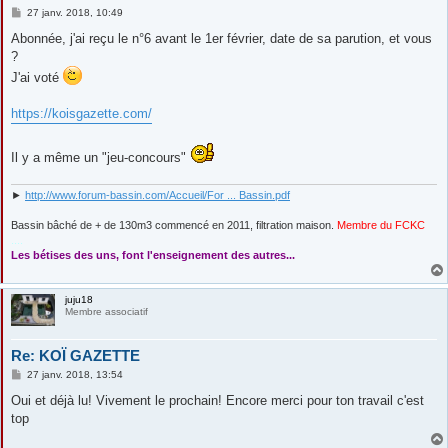
M
27 janv. 2018, 10:49
e
s
Abonnée, j'ai reçu le n°6 avant le 1er février, date de sa parution, et vous
s
?
a
g
J'ai voté
e
https://koisgazette.com/
Il y a même un "jeu-concours"
►
http://www.forum-bassin.com/Accueil/For ... Bassin.pdf
Bassin bâché de + de 130m3 commencé en 2011, filtration maison.
Membre du FCKC
....
Les bétises des uns, font l'enseignement des autres...
juju18
Membre associatif
Re: KOÏ GAZETTE
M
27 janv. 2018, 13:54
e
s
Oui et déjà lu! Vivement le prochain! Encore merci pour ton travail c'est
s
top
a
g
e