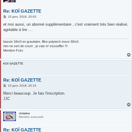
Re: KOÏ GAZETTE
M
15 janv. 2018, 20:03
e
s
et moi aussi, un abonné supplémentaire , c'est vraiment très bien réalisé,
s
agréable à lire ....
a
g
e
bassin 18m3 en gravitaire, filtre polytech move 30m3 .
rien ne sert de courir , je vais m' essouffler !!! .
Membre Fckc
KOI GAZETTE
Re: KOÏ GAZETTE
M
15 janv. 2018, 20:15
e
s
Merci beaucoup. Je fais l'inscription.
s
JJC
a
g
e
christine
Membre associatif
Re: KOÏ GAZETTE